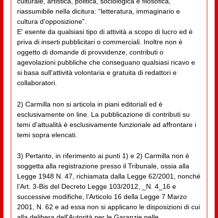
culturale, artistica, politica, sociologica e filosofica,
riassumibile nella dicitura: “letteratura, immaginario e
cultura d'opposizione”.
E' esente da qualsiasi tipo di attività a scopo di lucro ed è
priva di inserti pubblicitari o commerciali. Inoltre non è
oggetto di domande di provvidenze, contributi o
agevolazioni pubbliche che conseguano qualsiasi ricavo e
si basa sull'attività volontaria e gratuita di redattori e
collaboratori.
2) Carmilla non si articola in piani editoriali ed è
esclusivamente on line. La pubblicazione di contributi su
temi d'attualità è esclusivamente funzionale ad affrontare i
temi sopra elencati.
3) Pertanto, in riferimento ai punti 1) e 2) Carmilla non è
soggetta alla registrazione presso il Tribunale, ossia alla
Legge 1948 N. 47, richiamata dalla Legge 62/2001, nonché
l’Art. 3-Bis del Decreto Legge 103/2012, _N. 4_16 e
successive modifiche, l’Articolo 16 della Legge 7 Marzo
2001, N. 62 e ad essa non si applicano le disposizioni di cui
alla delibera dell'Autorità per le Garanzie nelle