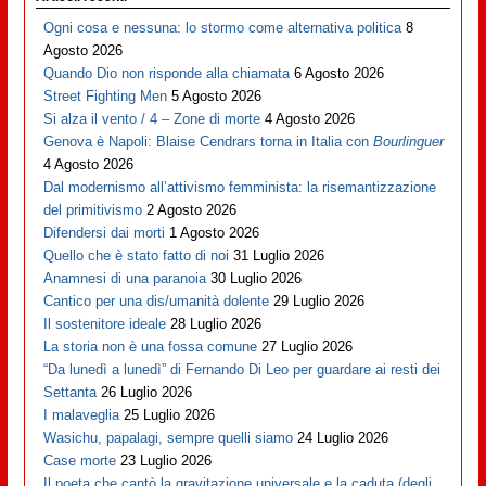
Ogni cosa e nessuna: lo stormo come alternativa politica
8
Agosto 2026
Quando Dio non risponde alla chiamata
6 Agosto 2026
Street Fighting Men
5 Agosto 2026
Si alza il vento / 4 – Zone di morte
4 Agosto 2026
Genova è Napoli: Blaise Cendrars torna in Italia con
Bourlinguer
4 Agosto 2026
Dal modernismo all’attivismo femminista: la risemantizzazione
del primitivismo
2 Agosto 2026
Difendersi dai morti
1 Agosto 2026
Quello che è stato fatto di noi
31 Luglio 2026
Anamnesi di una paranoia
30 Luglio 2026
Cantico per una dis/umanità dolente
29 Luglio 2026
Il sostenitore ideale
28 Luglio 2026
La storia non è una fossa comune
27 Luglio 2026
“Da lunedì a lunedì” di Fernando Di Leo per guardare ai resti dei
Settanta
26 Luglio 2026
I malaveglia
25 Luglio 2026
Wasichu, papalagi, sempre quelli siamo
24 Luglio 2026
Case morte
23 Luglio 2026
Il poeta che cantò la gravitazione universale e la caduta (degli