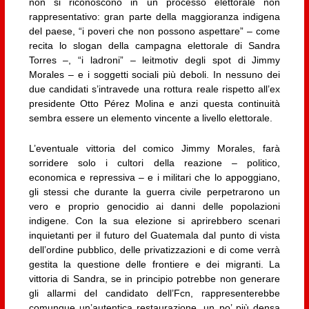
non si riconoscono in un processo elettorale non
rappresentativo: gran parte della maggioranza indigena
del paese, “i poveri che non possono aspettare” – come
recita lo slogan della campagna elettorale di Sandra
Torres –, “i ladroni” – leitmotiv degli spot di Jimmy
Morales – e i soggetti sociali più deboli. In nessuno dei
due candidati s’intravede una rottura reale rispetto all’ex
presidente Otto Pérez Molina e anzi questa continuità
sembra essere un elemento vincente a livello elettorale.
L’eventuale vittoria del comico Jimmy Morales, farà
sorridere solo i cultori della reazione – politico,
economica e repressiva – e i militari che lo appoggiano,
gli stessi che durante la guerra civile perpetrarono un
vero e proprio genocidio ai danni delle popolazioni
indigene. Con la sua elezione si aprirebbero scenari
inquietanti per il futuro del Guatemala dal punto di vista
dell’ordine pubblico, delle privatizzazioni e di come verrà
gestita la questione delle frontiere e dei migranti. La
vittoria di Sandra, se in principio potrebbe non generare
gli allarmi del candidato dell’Fcn, rappresenterebbe
comunque un’autentica restaurazione, un po’ più densa