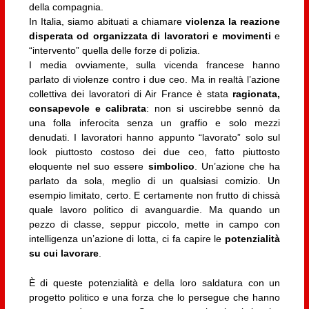
della compagnia.
In Italia, siamo abituati a chiamare
violenza la reazione
disperata od organizzata di lavoratori e movimenti
e
“intervento” quella delle forze di polizia.
I media ovviamente, sulla vicenda francese hanno
parlato di violenze contro i due ceo. Ma in realtà l’azione
collettiva dei lavoratori di Air France è stata
ragionata,
consapevole e calibrata
: non si uscirebbe sennò da
una folla inferocita senza un graffio e solo mezzi
denudati. I lavoratori hanno appunto “lavorato” solo sul
look piuttosto costoso dei due ceo, fatto piuttosto
eloquente nel suo essere
simbolico
. Un’azione che ha
parlato da sola, meglio di un qualsiasi comizio. Un
esempio limitato, certo. E certamente non frutto di chissà
quale lavoro politico di avanguardie. Ma quando un
pezzo di classe, seppur piccolo, mette in campo con
intelligenza un’azione di lotta, ci fa capire le
potenzialità
su cui lavorare
.
È di queste potenzialità e della loro saldatura con un
progetto politico e una forza che lo persegue che hanno