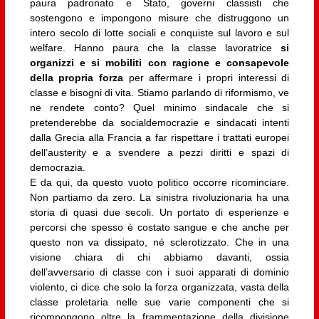
paura padronato e Stato, governi classisti che
sostengono e impongono misure che distruggono un
intero secolo di lotte sociali e conquiste sul lavoro e sul
welfare. Hanno paura che la classe lavoratrice
si
organizzi e si mobiliti con ragione e consapevole
della propria forza
per affermare i propri interessi di
classe e bisogni di vita. Stiamo parlando di riformismo, ve
ne rendete conto? Quel minimo sindacale che si
pretenderebbe da socialdemocrazie e sindacati intenti
dalla Grecia alla Francia a far rispettare i trattati europei
dell’austerity e a svendere a pezzi diritti e spazi di
democrazia.
E da qui, da questo vuoto politico occorre ricominciare.
Non partiamo da zero. La sinistra rivoluzionaria ha una
storia di quasi due secoli. Un portato di esperienze e
percorsi che spesso è costato sangue e che anche per
questo non va dissipato, né sclerotizzato. Che in una
visione chiara di chi abbiamo davanti, ossia
dell’avversario di classe con i suoi apparati di dominio
violento, ci dice che solo la forza organizzata, vasta della
classe proletaria nelle sue varie componenti che si
ricompongono oltre la frammentazione della divisione