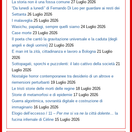
La storia non è una fossa comune
27 Luglio 2026
“Da lunedì a lunedì” di Fernando Di Leo per guardare ai resti dei
Settanta
26 Luglio 2026
I malaveglia
25 Luglio 2026
Wasichu, papalagi, sempre quelli siamo
24 Luglio 2026
Case morte
23 Luglio 2026
Il poeta che cantò la gravitazione universale e la caduta (degli
angeli e degli uomini)
22 Luglio 2026
E man int la zità, cittadinanza e lavoro a Bologna
21 Luglio
2026
Sottopagati, sporchi e puzzolenti: il lato cattivo della società
21
Luglio 2026
Nostalgie horror contemporanee tra desiderio di un altrove e
riemersioni perturbanti
19 Luglio 2026
Le tristi storie delle morti delle regine
18 Luglio 2026
Storie di metamorfosi e di epidemie
17 Luglio 2026
Guerra algoritmica, sovranità digitale e costruzione di
immaginario
16 Luglio 2026
Elogio dell’eccesso / 11 –
Per me si va ne la città dolente…
la
fucina infernale di Cèline
15 Luglio 2026