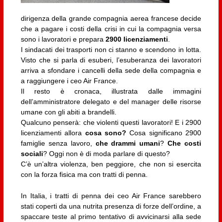
dirigenza della grande compagnia aerea francese decide
che a pagare i costi della crisi in cui la compagnia versa
sono i lavoratori e prepara
2900 licenziamenti
.
I sindacati dei trasporti non ci stanno e scendono in lotta.
Visto che si parla di esuberi, l’esuberanza dei lavoratori
arriva a sfondare i cancelli della sede della compagnia e
a raggiungere i ceo Air France.
Il resto è cronaca, illustrata dalle immagini
dell’amministratore delegato e del manager delle risorse
umane con gli abiti a brandelli.
Qualcuno penserà: che violenti questi lavoratori! E i 2900
licenziamenti allora
cosa sono?
Cosa significano 2900
famiglie senza lavoro,
che
drammi umani
?
Che costi
sociali
? Oggi non è di moda parlare di questo?
C’è un’altra violenza, ben peggiore, che non si esercita
con la forza fisica ma con tratti di penna.
In Italia, i tratti di penna dei ceo Air France sarebbero
stati coperti da una nutrita presenza di forze dell’ordine, a
spaccare teste al primo tentativo di avvicinarsi alla sede