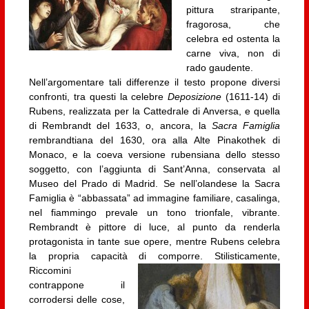
pittura straripante,
fragorosa, che
celebra ed ostenta la
carne viva, non di
rado gaudente.
Nell’argomentare tali differenze il testo propone diversi
confronti, tra questi la celebre
Deposizione
(1611-14) di
Rubens, realizzata per la Cattedrale di Anversa, e quella
di Rembrandt del 1633, o, ancora, la
Sacra Famiglia
rembrandtiana del 1630, ora alla Alte Pinakothek di
Monaco, e la coeva versione rubensiana dello stesso
soggetto, con l’aggiunta di Sant’Anna, conservata al
Museo del Prado di Madrid. Se nell’olandese la Sacra
Famiglia è “abbassata” ad immagine familiare, casalinga,
nel fiammingo prevale un tono trionfale, vibrante.
Rembrandt è pittore di luce, al punto da renderla
protagonista in tante sue opere, mentre Rubens celebra
la propria capacità di comporre.
Stilisticamente,
Riccomini
contrappone il
corrodersi delle cose,