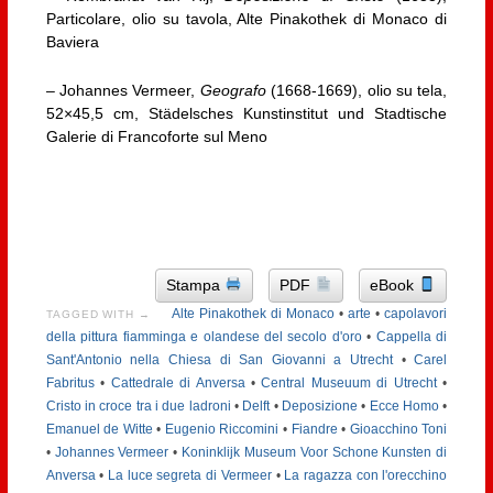
Particolare, olio su tavola, Alte Pinakothek di Monaco di
Baviera
– Johannes Vermeer,
Geografo
(
1668-1669),
olio su tela,
52×45,5 cm, Städelsches Kunstinstitut und Stadtische
Galerie di Francoforte sul Meno
Stampa
PDF
eBook
Alte Pinakothek di Monaco
•
arte
•
capolavori
TAGGED WITH →
della pittura fiamminga e olandese del secolo d'oro
•
Cappella di
Sant'Antonio nella Chiesa di San Giovanni a Utrecht
•
Carel
Fabritus
•
Cattedrale di Anversa
•
Central Museuum di Utrecht
•
Cristo in croce tra i due ladroni
•
Delft
•
Deposizione
•
Ecce Homo
•
Emanuel de Witte
•
Eugenio Riccomini
•
Fiandre
•
Gioacchino Toni
•
Johannes Vermeer
•
Koninklijk Museum Voor Schone Kunsten di
Anversa
•
La luce segreta di Vermeer
•
La ragazza con l'orecchino