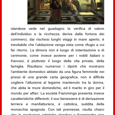
olandese vede nel guadagno la verifica di valore
dell’individuo e la ricchezza deriva dalla fortuna dei
commerci, dai rischiosi lunghi viaggi in mare aperto, è
inevitabile che l’abitazione venga vista come rifugio a cui
far ritorno. La dimora non è luogo di ostentazione e di
cerimonie, come invece avviene per i nobili italiani o
francesi, è piuttosto il luogo della vita privata, della
famiglia. Risultano numerosi i dipinti che mostrano
l’ambiente domestico abitato da una figura femminile nei
pressi di una grande carta geografica; non è difficile
cogliere l’allusione al legame mantenuto tra la donna,
che abita le mure domestiche, ed il marito in giro per il
mondo per affari. La società Fiamminga presenta invece
caratteristiche differenti; il suo benessere è di derivazione
terriera e manifatturiera, è cattolica, suddita della
monarchia spagnola. Con tali premesse, risulta chiaro
che le produzioni artistiche olandesi e fiamminghe non