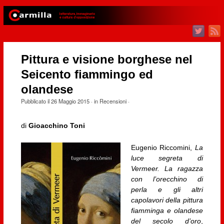
Pittura e visione borghese nel
Seicento fiammingo ed
olandese
Pubblicato il
26 Maggio 2015
· in
Recensioni
·
di
Gioacchino Toni
Eugenio Riccomini,
La
luce segreta di
Vermeer. La ragazza
con l’orecchino di
perla e gli altri
capolavori della pittura
fiamminga e olandese
del secolo d’oro
,