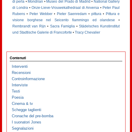
di perla
•
Mondrian
•
Museo del Prado di Madrid
•
National Gallery
di Londra
•
Onze-Lieve-Vrouwekathedraal di Anversa
•
Peter Paul
Rubens
•
Peter Webber
•
Pieter Saenredam
•
pittura
•
Pittura e
visione borghese nel Seicento fiammingo ed olandese
•
Rembrandt van Rijn
•
Sacra Famiglia
•
Städelsches Kunstinstitut
und Stadtische Galerie di Francoforte
•
Tracy Chevalier
Contenuti
Interventi
Recensioni
Controinformazione
Interviste
Testi
Poesia
Cinema & tv
Schegge taglienti
Cronache del pre-bomba
I suonatori Jones
Segnalazioni