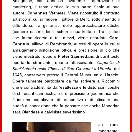
Bolognese, con annessa invadente operazione di
marketing, il testo dedica la sua parte finale al suo
autore,
Johannes Vermeer
. Viene ricostruito il contesto
artistico in cui si muove il pittore di Delft, sottolineando il
diffondersi, tra gli artisti, delle apparecchiature ottiche
(camere oscure, lenti, schermi quadrettati). Tra i pittori
che fanno ricorso a tali mezzi, viene ricordato
Carel
Fabritus
, allievo di Rembrandt, autore di opere in cui si
amalgamano distorsione ottica e precisione di ciò che
viene mostrato, oppure
Pieter Saenredam
, di cui il testo
riporta lo straniante, quanto affascinante,
Cappella di
Sant’Antonio nella Chiesa di San Giovanni a Utrecht
, del
1645, conservato presso il Central Museuum di Utrecht.
Opera talmente particolare da far scrivere a Riccomini
che è contraddistinta da “esattezze e le distorsioni tipiche
di chi usa il cannocchiale e di precisione geometrica che
è insieme capolavoro di prospettiva e di ottica e una
nudità di concezione che fa pensare che anche Mondrian
sarà Olandese e calvinista severissimo”.
Un ruolo
importante