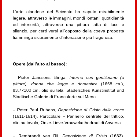
L’arte olandese del Seicento ha saputo mirabilmente
legare, attraverso le immagini, mondi lontani, quotidianità
ed interiorità, attraverso una pittura fatta di luce e
silenzio, per certi versi all’opposto della coeva proposta
fiamminga sicuramente d’intonazione più fragorosa.
______________
Opere (dall’alto al basso):
–
Pieter Janssens Elinga,
Interno con gentiluomo (o
pittore), donna che legge e domestica
(1668 ca.),
83.7×100 cm, olio su tela,
Städelsches Kunstinstitut und
Stadtische Galerie di Francoforte sul Meno
– Peter Paul Rubens,
Deposizione di Cristo dalla croce
(1611-1614), Particolare – Pannello centrale del trittico,
olio su tavola,
Onze-Lieve-Vrouwekathedraal di
Anversa.
– Rembrandt van Rij,
Deposizione di Cristo
(1633),