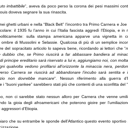
uto imbattibile
“, aveva da poco perso la corona dei pesi massimi con
Louis doveva segnare la sua rinascita.
i ghetti urbani e nella “Black Belt” l’incontro tra Primo Carnera e Jo
icolare: il 1935 fu l’anno in cui l’Italia fascista aggredì l’Etiopia, e i
opoliticamente: sulla stampa americana apparve una vignetta in cu
e ombre di Mussolini e Selassie. Qualcosa di più di un semplice incont
ore del sopracitato articolo lo sapeva bene, ricordando ai lettori che “
n
 dubbio che, se Primo riuscirà a far abbassare bandiera al minacc
o di principe ereditario sarà riservato a lui e, aggiungiamo noi, con molta
ni qualvolta vedono profilarsi all’orizzonte la minaccia nera, perdo
erso Carnera se riuscirà ad abbandonare l’incubo sarà sentita e i
vizio non dovrebbe mancare
“. Nessun riferimento alla guerra d’
e i “buoni yankee” sarebbero stati più che contenti di una sconfitta del 
, non ci sarebbe stato nessun alloro per Carnera che venne umilia
ndo la gioia degli afroamericani che poterono gioire per l’umiliazi
i aggressori d’Etiopia.
iaro che su entrambe le sponde dell’Atlantico questo evento sportivo 
icizzazione.