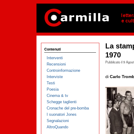
La stamp
Contenuti
1970
Interventi
Pubblicato il
9 Agos
Recensioni
Controinformazione
di
Carlo Trom
Interviste
Testi
Poesia
Cinema & tv
Schegge taglienti
Cronache del pre-bomba
I suonatori Jones
Segnalazioni
AltroQuando