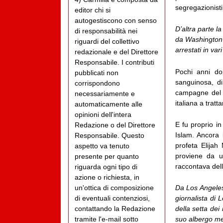
segregazionisti
editor chi si
autogestiscono con senso
D’altra parte la
di responsabilità nei
da Washington p
riguardi del collettivo
arrestati in var
redazionale e del Direttore
Responsabile. I contributi
Pochi anni do
pubblicati non
sanguinosa, di
corrispondono
campagne del 
necessariamente e
italiana a tratt
automaticamente alle
opinioni dell'intera
E fu proprio in
Redazione o del Direttore
Islam. Ancora 
Responsabile. Questo
profeta Elijah
aspetto va tenuto
proviene da un
presente per quanto
raccontava dell
riguarda ogni tipo di
azione o richiesta, in
un'ottica di composizione
Da Los Angeles
di eventuali contenziosi,
giornalista di
contattando la Redazione
della setta dei
tramite l'e-mail sotto
suo albergo ment