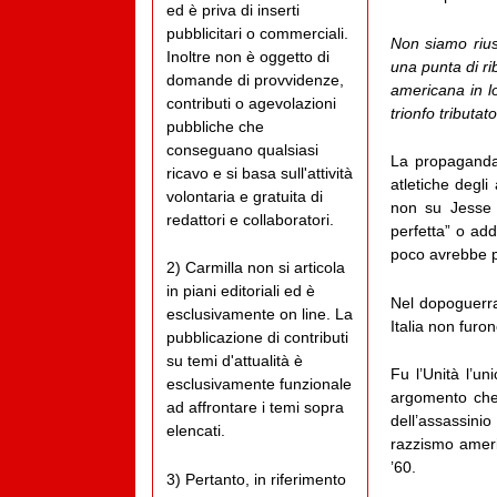
ed è priva di inserti
pubblicitari o commerciali.
Non siamo rius
Inoltre non è oggetto di
una punta di ri
domande di provvidenze,
americana in lo
contributi o agevolazioni
trionfo tributat
pubbliche che
conseguano qualsiasi
La propaganda 
ricavo e si basa sull'attività
atletiche degli
volontaria e gratuita di
non su Jesse 
redattori e collaboratori.
perfetta” o add
poco avrebbe par
2) Carmilla non si articola
in piani editoriali ed è
Nel dopoguerra,
esclusivamente on line. La
Italia non furo
pubblicazione di contributi
su temi d'attualità è
Fu l’Unità l’u
esclusivamente funzionale
argomento che 
ad affrontare i temi sopra
dell’assassini
elencati.
razzismo americ
’60.
3) Pertanto, in riferimento