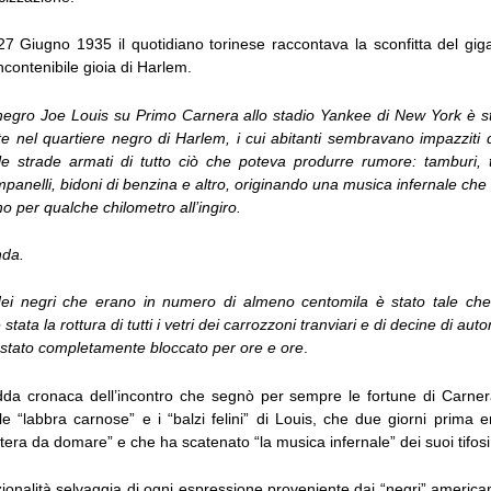
7 Giugno 1935 il quotidiano torinese raccontava la sconfitta del giga
ncontenibile gioia di Harlem.
l negro Joe Louis su Primo Carnera allo stadio Yankee di New York è st
tte nel quartiere negro di Harlem, i cui abitanti sembravano impazziti d
e strade armati di tutto ciò che poteva produrre rumore: tamburi, 
nelli, bidoni di benzina e altro, originando una musica infernale che
 per qualche chilometro all’ingiro.
nda.
dei negri che erano in numero di almeno centomila è stato tale che
ata la rottura di tutti i vetri dei carrozzoni tranviari e di decine di automo
è stato completamente bloccato per ore e ore
.
dda cronaca dell’incontro che segnò per sempre le fortune di Carnera.
e “labbra carnose” e i “balzi felini” di Louis, che due giorni prima e
ra da domare” e che ha scatenato “la musica infernale” dei suoi tifosi
azionalità selvaggia di ogni espressione proveniente dai “negri” american