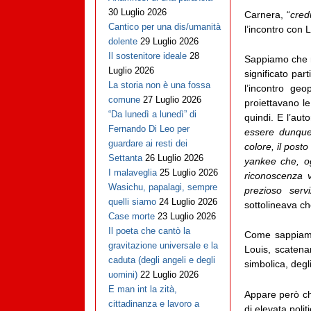
30 Luglio 2026
Carnera, “
cred
Cantico per una dis/umanità
l’incontro con 
dolente
29 Luglio 2026
Il sostenitore ideale
28
Sappiamo che ne
Luglio 2026
significato part
La storia non è una fossa
l’incontro ge
comune
27 Luglio 2026
proiettavano l
“Da lunedì a lunedì” di
quindi. E l’aut
Fernando Di Leo per
essere dunque
guardare ai resti dei
colore, il post
Settanta
26 Luglio 2026
yankee che, og
I malaveglia
25 Luglio 2026
riconoscenza v
Wasichu, papalagi, sempre
prezioso ser
quelli siamo
24 Luglio 2026
sottolineava ch
Case morte
23 Luglio 2026
Il poeta che cantò la
Come sappiamo
gravitazione universale e la
Louis, scatena
caduta (degli angeli e degli
simbolica, degl
uomini)
22 Luglio 2026
E man int la zità,
Appare però ch
cittadinanza e lavoro a
di elevata polit