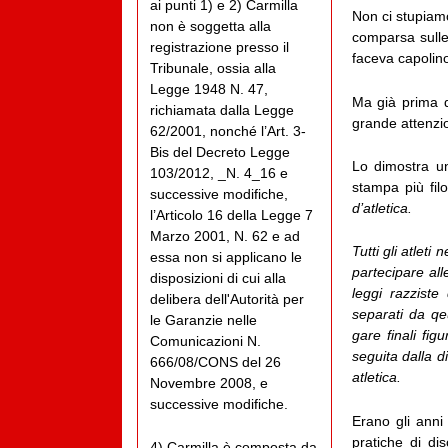
ai punti 1) e 2) Carmilla
Non ci stupiam
non è soggetta alla
comparsa sulle 
registrazione presso il
faceva capolino
Tribunale, ossia alla
Legge 1948 N. 47,
Ma già prima d
richiamata dalla Legge
grande attenzion
62/2001, nonché l’Art. 3-
Bis del Decreto Legge
Lo dimostra un
103/2012, _N. 4_16 e
stampa più fil
successive modifiche,
d’atletica.
l’Articolo 16 della Legge 7
Marzo 2001, N. 62 e ad
Tutti gli atleti 
essa non si applicano le
partecipare all
disposizioni di cui alla
leggi razziste 
delibera dell'Autorità per
separati da qeu
le Garanzie nelle
gare finali fi
Comunicazioni N.
seguita dalla d
666/08/CONS del 26
atletica.
Novembre 2008, e
successive modifiche.
Erano gli anni
pratiche di dis
4) Carmilla è composta da