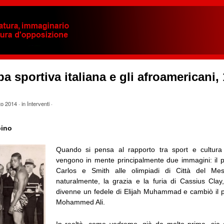
a sportiva italiana e gli afroamericani,
to 2014
· in
Interventi
·
bino
Quando si pensa al rapporto tra sport e cultura
vengono in mente principalmente due immagini: il 
Carlos e Smith alle olimpiadi di Città del Me
naturalmente, la grazia e la furia di Cassius Cla
divenne un fedele di Elijah Muhammad e cambiò il 
Mohammed Ali.
In realtà, come vedremo, già da molto prima, sia gl