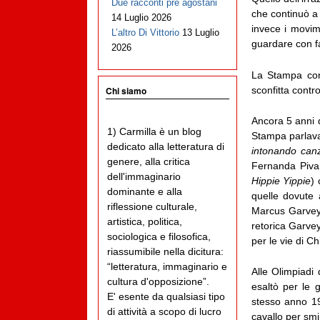
Due racconti pre agostani
che continuò a
14 Luglio 2026
invece i movime
L’altro Di Vittorio
13 Luglio
guardare con fa
2026
La Stampa con
sconfitta contr
Chi siamo
Ancora 5 anni 
1) Carmilla è un blog
Stampa parlava
dedicato alla letteratura di
intonando can
genere, alla critica
Fernanda Pivan
dell'immaginario
Hippie Yippie
)
dominante e alla
quelle dovute 
riflessione culturale,
Marcus Garvey s
artistica, politica,
retorica Garvey
sociologica e filosofica,
per le vie di C
riassumibile nella dicitura:
“letteratura, immaginario e
Alle Olimpiadi 
cultura d'opposizione”.
esaltò per le 
E' esente da qualsiasi tipo
stesso anno 19
di attività a scopo di lucro
cavallo per smi