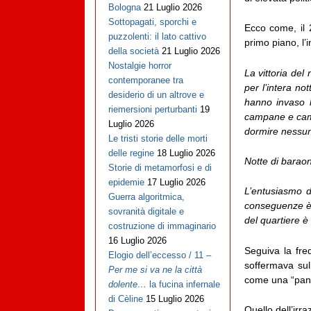
Bologna
21 Luglio 2026
Sottopagati, sporchi e
Ecco come, il 2
puzzolenti: il lato cattivo
primo piano, l’i
della società
21 Luglio 2026
Nostalgie horror
La vittoria de
contemporanee tra
per l’intera no
desiderio di un altrove e
hanno invaso l
riemersioni perturbanti
19
campane e campa
Luglio 2026
dormire nessuno
Le tristi storie delle morti
delle regine
18 Luglio 2026
Notte di barao
Storie di metamorfosi e di
epidemie
17 Luglio 2026
L’entusiasmo 
Guerra algoritmica,
conseguenze è st
sovranità digitale e
del quartiere 
costruzione di immaginario
16 Luglio 2026
Seguiva la fre
Elogio dell’eccesso / 11 –
soffermava sull
Per me si va ne la città
come una “pante
dolente…
la fucina infernale
di Cèline
15 Luglio 2026
Quello dell’irr