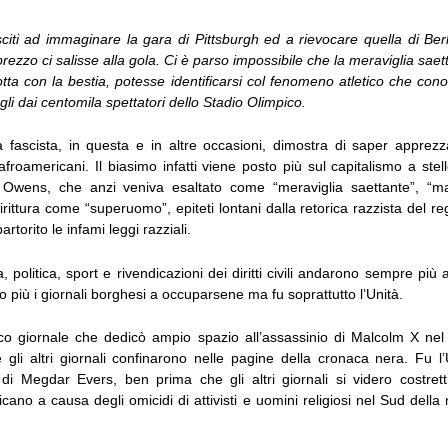
citi ad immaginare la gara di Pittsburgh ed a rievocare quella di Ber
brezzo ci salisse alla gola. Ci è parso impossibile che la meraviglia saett
tta con la bestia, potesse identificarsi col fenomeno atletico che con
ogli dai centomila spettatori dello Stadio Olimpico.
fascista, in questa e in altre occasioni, dimostra di saper apprezz
 afroamericani. Il biasimo infatti viene posto più sul capitalismo a stel
Owens, che anzi veniva esaltato come “meraviglia saettante”, “
irittura come “superuomo”, epiteti lontani dalla retorica razzista del re
torito le infami leggi razziali.
 politica, sport e rivendicazioni dei diritti civili andarono sempre più a 
no più i giornali borghesi a occuparsene ma fu soprattutto l’Unità.
nico giornale che dedicò ampio spazio all’assassinio di Malcolm X nel
gli altri giornali confinarono nelle pagine della cronaca nera. Fu l’
o di Megdar Evers, ben prima che gli altri giornali si videro costrett
ano a causa degli omicidi di attivisti e uomini religiosi nel Sud della