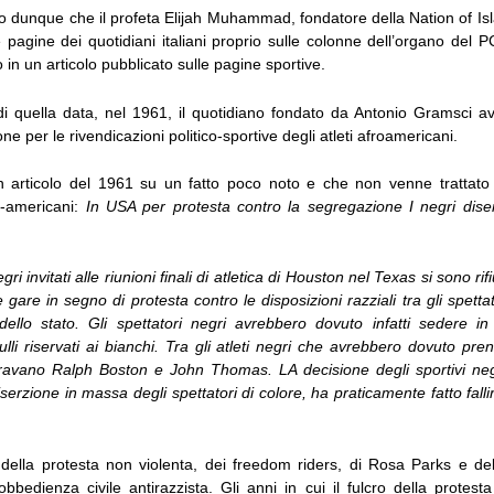
o dunque che il profeta Elijah Muhammad, fondatore della Nation of Isl
pagine dei quotidiani italiani proprio sulle colonne dell’organo del P
 in un articolo pubblicato sulle pagine sportive.
i quella data, nel 1961, il quotidiano fondato da Antonio Gramsci a
e per le rivendicazioni politico-sportive degli atleti afroamericani.
 articolo del 1961 su un fatto poco noto e che non venne trattato 
o-americani:
In USA per protesta contro la segregazione I negri dis
negri invitati alle riunioni finali di atletica di Houston nel Texas si sono rifi
e gare in segno di protesta contro le disposizioni razziali tra gli spettat
dello stato. Gli spettatori negri avrebbero dovuto infatti sedere in 
lli riservati ai bianchi. Tra gli atleti negri che avrebbero dovuto pre
guravano Ralph Boston e John Thomas. LA decisione degli sportivi neg
iserzione in massa degli spettatori di colore, ha praticamente fatto fallir
 della protesta non violenta, dei freedom riders, di Rosa Parks e dell
obbedienza civile antirazzista. Gli anni in cui il fulcro della protesta