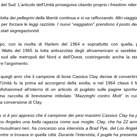
 del Sud. L’articolo dell’Unità proseguiva citando proprio i freedom rider
 lotta dei pellegrini della libertà continua e si va rafforzando. Altri viaggia
er forzare le leggi razziste. I nuovi “viaggiatori” prendono il posto d
i stati segregazionisti.
po, con la rivolta di Harlem del 1964 e soprattutto con quella, p
 Watts del 1965 la lotta antirazzista degli afroamericani si sarebbe
sud alle metropoli del Nord e dell’Ovest, costringendo anche la s
are l’argomento.
 quegli anni che il campione di boxe Cassius Clay decise di convertirs
l’Unità fu la prima ad accorgersi della svolta, e nel 1964 citava il
M
 Mohammed all’interno di un articolo di pugilato sulle pagine sportiv
a raccolta di brevissime intitolato “
Mazzinghi contro Mott
” in cui
a conversione di Clay.
 si è poi appreso che il campione dei pesi massimi Cassius Clay ha 
 Los Angeles una bella ragazza come sua moglie. Clay, che ha 22 a
 musulmani neri, ha concesso una intervista a Brad Pye, del Los Angel
re si trovava in quella città. Durante l’intervista, il pugile ha presenta