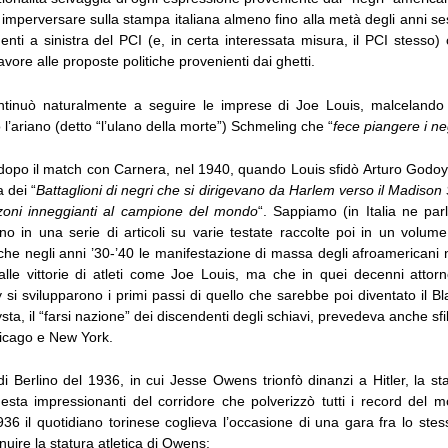
 imperversare sulla stampa italiana almeno fino alla metà degli anni s
nti a sinistra del PCI (e, in certa interessata misura, il PCI stesso
vore alle proposte politiche provenienti dai ghetti.
tinuò naturalmente a seguire le imprese di Joe Louis, malcelando l
o l’ariano (detto “l’ulano della morte”) Schmeling che “
fece piangere i ne
dopo il match con Carnera, nel 1940, quando Louis sfidò Arturo Godoy
 dei “
Battaglioni di negri che si dirigevano da Harlem verso il Madiso
zoni inneggianti al campione del mondo
“. Sappiamo (in Italia ne par
o in una serie di articoli su varie testate raccolte poi in un volume
 che negli anni ’30-’40 le manifestazione di massa degli afroamericani
alle vittorie di atleti come Joe Louis, ma che in quei decenni attorno
i svilupparono i primi passi di quello che sarebbe poi diventato il B
sta, il “farsi nazione” dei discendenti degli schiavi, prevedeva anche sfi
hicago e New York.
di Berlino del 1936, in cui Jesse Owens trionfò dinanzi a Hitler, la st
gesta impressionanti del corridore che polverizzò tutti i record del 
36 il quotidiano torinese coglieva l’occasione di una gara fra lo st
nuire la statura atletica di Owens: