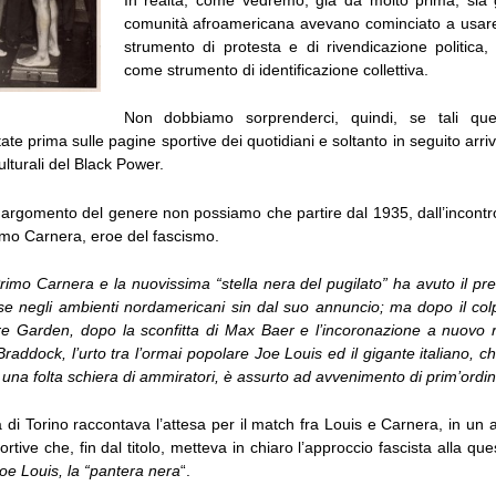
comunità afroamericana avevano cominciato a usar
strumento di protesta e di rivendicazione politic
come strumento di identificazione collettiva.
Non dobbiamo sorprenderci, quindi, se tali quest
ate prima sulle pagine sportive dei quotidiani e soltanto in seguito arriv
ulturali del Black Power.
 argomento del genere non possiamo che partire dal 1935, dall’incontro
imo Carnera, eroe del fascismo.
Primo Carnera e la nuovissima “stella nera del pugilato” ha avuto il pre
se negli ambienti nordamericani sin dal suo annuncio; ma dopo il col
 Garden, dopo la sconfitta di Max Baer e l’incoronazione a nuovo 
ddock, l’urto tra l’ormai popolare Joe Louis ed il gigante italiano, 
ti una folta schiera di ammiratori, è assurto ad avvenimento di prim’ordin
di Torino raccontava l’attesa per il match fra Louis e Carnera, in un 
ortive che, fin dal titolo, metteva in chiaro l’approccio fascista alla qu
e Louis, la “pantera nera
“.