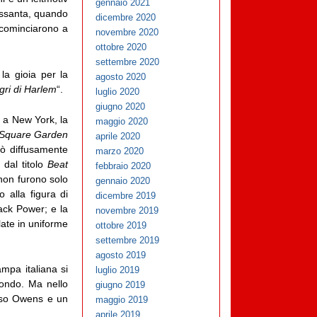
gennaio 2021
essanta, quando
dicembre 2020
) cominciarono a
novembre 2020
ottobre 2020
settembre 2020
a gioia per la
agosto 2020
gri di Harlem
“.
luglio 2020
giugno 2020
 a New York, la
maggio 2020
n Square Garden
aprile 2020
lò diffusamente
marzo 2020
 dal titolo
Beat
febbraio 2020
 non furono solo
gennaio 2020
 alla figura di
dicembre 2019
lack Power; e la
novembre 2019
late in uniforme
ottobre 2019
settembre 2019
agosto 2019
ampa italiana si
luglio 2019
mondo. Ma nello
giugno 2019
esso Owens e un
maggio 2019
aprile 2019