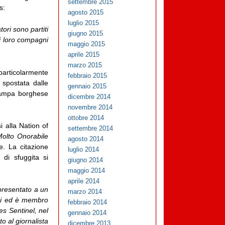
settembre 2015
s:
agosto 2015
luglio 2015
tori sono partiti
giugno 2015
ei loro compagni
maggio 2015
aprile 2015
marzo 2015
articolarmente
febbraio 2015
 spostata dalle
gennaio 2015
tampa borghese
dicembre 2014
novembre 2014
ottobre 2014
i alla Nation of
settembre 2014
olto Onorabile
agosto 2014
e. La citazione
luglio 2014
 di sfuggita si
giugno 2014
maggio 2014
aprile 2014
presentato a un
marzo 2014
nni ed è membro
febbraio 2014
es Sentinel, nel
gennaio 2014
to al giornalista
dicembre 2013