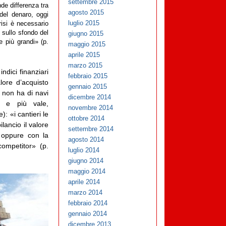
settembre 2015
nde differenza tra
agosto 2015
 del denaro, oggi
luglio 2015
isi è necessario
 sullo sfondo del
giugno 2015
e più grandi» (p.
maggio 2015
aprile 2015
marzo 2015
ndici finanziari
febbraio 2015
lore d’acquisto
gennaio 2015
 non ha di navi
dicembre 2014
a e più vale,
novembre 2014
: «i cantieri le
ottobre 2014
lancio il valore
settembre 2014
 oppure con la
agosto 2014
ompetitor» (p.
luglio 2014
giugno 2014
maggio 2014
aprile 2014
marzo 2014
febbraio 2014
gennaio 2014
dicembre 2013