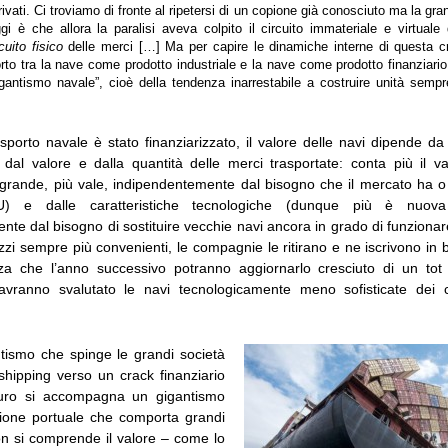
rivati. Ci troviamo di fronte al ripetersi di un copione già conosciuto ma la gra
gi è che allora la paralisi aveva colpito il circuito immateriale e virtuale
cuito fisico
delle merci […] Ma per capire le dinamiche interne di questa cr
orto tra la nave come prodotto industriale e la nave come prodotto finanziario
igantismo navale”, cioè della tendenza inarrestabile a costruire unità sempr
trasporto navale è stato finanziarizzato, il valore delle navi dipende da i
n dal valore e dalla quantità delle merci trasportate: conta più il va
grande, più vale, indipendentemente dal bisogno che il mercato ha o
) e dalle caratteristiche tecnologiche (dunque più è nuov
te dal bisogno di sostituire vecchie navi ancora in grado di funzionare)
zi sempre più convenienti, le compagnie le ritirano e ne iscrivono in bi
za che l’anno successivo potranno aggiornarlo cresciuto di un tot
avranno svalutato le navi tecnologicamente meno sofisticate dei c
tismo che spinge le grandi società
shipping verso un crack finanziario
uro si accompagna un gigantismo
zione portuale che comporta grandi
on si comprende il valore – come lo