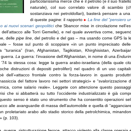
particolarissima merce che è il petrolio (e il suo fratell
naturale), col suo correlato valore di scambio (ch
sostanziava nei petroldollari), basterà pensare a una 
di queste pagine: il rapporto
La fine del ”pensiero un
o ai nuovi scenari geopolitici
che Sbancor mise in circolazione nell’es
a
dell’attacco alle Torri Gemelle), e nel quale avvertiva come, seguend
he, delle
pipe line
, del petrolio e del gas – ma usando come GPS la let
obale – fosse sul punto di scoppiare «in un punto imprecisato delle 
a “turanica” (Iran, Afghanistan, Tagikistan, Khirghisistan, Azerbaija
 guerra.
La
guerra: l’invasione dell’Afghanistan, in nome di una
Enduri
 ’74 la stessa cosa: legge la guerra arabo-israeliana (della quale cit
oche distruzioni di depositi petroliferi) nel quadro di un uso capitalis
oè dell’«attacco frontale contro la forza-lavoro in quanto produttr
ssiccia del fattore lavoro nei settori strategici» e “svalorizzazione
mica, come salario reale». Leggete con attenzione questo passaggio
risi che si abbatterà su tutto l’occidente industrializzato è già comp
 questo senso è stato uno strumento che ha consentito operazioni selet
acco alle avanguardie di massa dell’automobile e quella di “agganciare
n proletariato arabo allo stadio storico della petrolchimica, minando
a» (p. 103).
a, guerre, ristrutturazione feroce, attacco violento alla classe operaia e