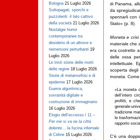
Bologna
21 Luglio 2026
di Panama, allo
Sottopagati, sporchi e
da spregiudicat
puzzolenti: il lato cattivo
spennarli con i
della società
21 Luglio 2026
Stato» (p. 8).
Nostalgie horror
contemporanee tra
Moneta e crisi
desiderio di un altrove e
materiale che a
riemersioni perturbanti
19
era costretto a
Luglio 2026
delle ossa pe
Le tristi storie delle morti
intellettuale.
delle regine
18 Luglio 2026
scoperta degli 
Storie di metamorfosi e di
moneta. Come s
epidemie
17 Luglio 2026
Guerra algoritmica,
«La moneta de
sovranità digitale e
dell’intero c
profitti, e c
costruzione di immaginario
generale-univ
16 Luglio 2026
tradizione ma
Elogio dell’eccesso / 11 –
le trasformaz
Per me si va ne la città
rapporto socia
dolente…
la fucina infernale
di Cèline
15 Luglio 2026
C’è una doppi