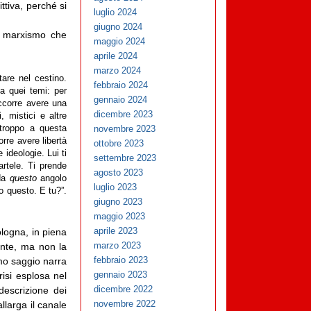
ttiva, perché si
luglio 2024
giugno 2024
al marxismo che
maggio 2024
aprile 2024
marzo 2024
tare nel cestino.
febbraio 2024
a quei temi: per
gennaio 2024
ccorre avere una
dicembre 2023
, mistici e altre
urtroppo a questa
novembre 2023
rre avere libertà
ottobre 2023
 ideologie. Lui ti
settembre 2023
artele. Ti prende
agosto 2023
 da
questo
angolo
luglio 2023
o questo. E tu?”.
giugno 2023
maggio 2023
aprile 2023
ologna, in piena
marzo 2023
ante, ma non la
febbraio 2023
imo saggio narra
gennaio 2023
crisi esplosa nel
dicembre 2022
descrizione dei
novembre 2022
allarga il canale