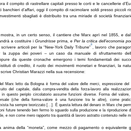
ra il compito di rastrellare capitali presso le corti e le cancellerie d’E
i banchieri d’affari, oggi il compito di racimolare soldi presso piccoli ri
nvestimenti sbagliati è distribuito tra una miriade di società finanziari
mostra, in un certo senso, il cantiere che Marx aprì nel 1855, e dal 
ndrà a costituire i
Grundrisse
prima, e
Per la critica dell’economia pol
6
 scrivere articoli per la “New-York Daily Tribune”
, lavoro che parago
r la zuppa dei poveri – un caso da manuale di sfruttamento dell
 Eppure da queste cronache emergono i temi fondamentali dei succes
istituti di credito, il ruolo dei movimenti monetari e finanziari, la nat
crive Christian Marazzi nella sua recensione:
l Marx letto da Bologna è forma del valore delle merci, espressione del la
ircuito del capitale, dalla compra-vendita della forza-lavoro alla realizzazi
he in questo periplo circolatorio assume funzioni diverse. Forma del valore
ersale (che della forma-valore è una funzione tra le altre), come prati
rxista ha sempre teorizzato […]. È questa lettura del denaro in Marx che perm
ioni future tenendo ben fermo lo sguardo sulla produzione e la riproduzione 
le, e non come mero rapporto tra quantità di lavoro astratto contenuto nelle m
a anima della “moneta”, come mezzo di pagamento o equivalente g