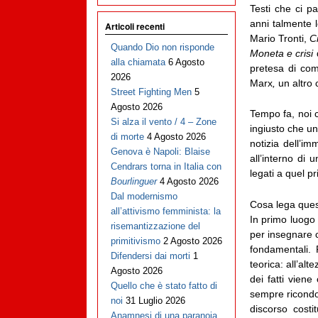
Testi che ci p
anni talmente 
Articoli recenti
Mario Tronti,
Cr
Quando Dio non risponde
Moneta e crisi
d
alla chiamata
6 Agosto
pretesa di com
2026
Marx
,
un altro 
Street Fighting Men
5
Agosto 2026
Tempo fa, noi c
Si alza il vento / 4 – Zone
ingiusto che un
di morte
4 Agosto 2026
notizia dell’i
Genova è Napoli: Blaise
all’interno di 
Cendrars torna in Italia con
legati a quel p
Bourlinguer
4 Agosto 2026
Dal modernismo
Cosa lega quest
all’attivismo femminista: la
In primo luogo
risemantizzazione del
per insegnare c
primitivismo
2 Agosto 2026
fondamentali. 
Difendersi dai morti
1
teorica: all’alt
Agosto 2026
dei fatti viene
Quello che è stato fatto di
sempre ricondot
noi
31 Luglio 2026
discorso costi
Anamnesi di una paranoia