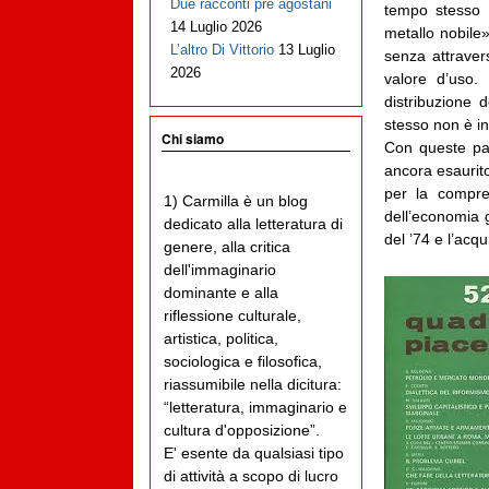
Due racconti pre agostani
tempo stesso c
14 Luglio 2026
metallo nobile
L’altro Di Vittorio
13 Luglio
senza attraver
2026
valore d’uso.
distribuzione d
stesso non è in
Chi siamo
Con queste pag
ancora esaurito
per la compren
1) Carmilla è un blog
dell’economia 
dedicato alla letteratura di
del ’74 e l’acqui
genere, alla critica
dell'immaginario
dominante e alla
riflessione culturale,
artistica, politica,
sociologica e filosofica,
riassumibile nella dicitura:
“letteratura, immaginario e
cultura d'opposizione”.
E' esente da qualsiasi tipo
di attività a scopo di lucro