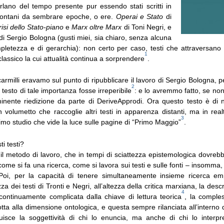
arlano del tempo presente pur essendo stati scritti in
lontani da sembrare epoche, o ere.
Operai e Stato
di
isi dello Stato-piano
e
Marx oltre Marx
di Toni Negri, e
i Sergio Bologna (gusti miei, sia chiaro, senza alcuna
pletezza e di gerarchia): non certo per caso, testi che attraversano
1
classico la cui attualità continua a sorprendere
.
armilli eravamo sul punto di ripubblicare il lavoro di Sergio Bologna, 
2
 testo di tale importanza fosse irreperibile
: e lo avremmo fatto, se non
mminente riedizione da parte di DeriveApprodi. Ora questo testo è di 
un volumetto che raccoglie altri testi in apparenza distanti, ma in rea
3
rimo studio che vide la luce sulle pagine di “Primo Maggio”
.
i testi?
 il metodo di lavoro, che in tempi di sciattezza epistemologica dovreb
ome si fa una ricerca, come si lavora sui testi e sulle fonti – insomma,
Poi, per la capacità di tenere simultaneamente insieme ricerca emp
ezza dei testi di Tronti e Negri, all’altezza della critica marxiana, la des
4
 continuamente complicata dalla chiave di lettura teorica
, la comples
ta alla dimensione ontologica, e questa sempre rilanciata all’interno 
tuisce la soggettività di chi lo enuncia, ma anche di chi lo interpre