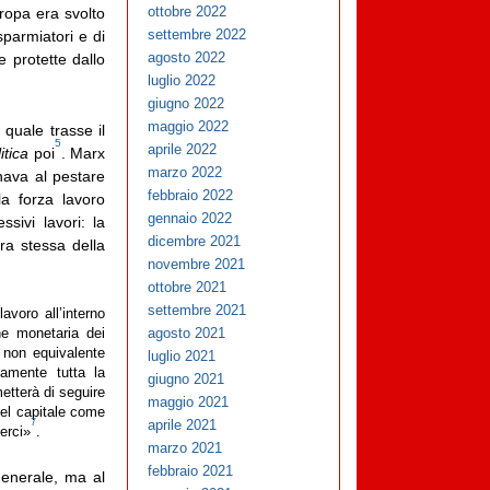
ottobre 2022
uropa era svolto
settembre 2022
sparmiatori e di
agosto 2022
e protette dallo
luglio 2022
giugno 2022
maggio 2022
quale trasse il
5
aprile 2022
itica
poi
. Marx
marzo 2022
nava al pestare
febbraio 2022
a forza lavoro
gennaio 2022
sivi lavori: la
dicembre 2021
ura stessa della
novembre 2021
ottobre 2021
settembre 2021
voro all’interno
agosto 2021
one monetaria dei
, non equivalente
luglio 2021
camente tutta la
giugno 2021
etterà di seguire
maggio 2021
del capitale come
aprile 2021
7
erci»
.
marzo 2021
febbraio 2021
enerale, ma al