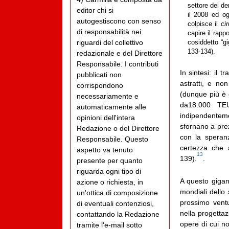
settore dei de
editor chi si
il 2008 ed og
autogestiscono con senso
colpisce il
cir
di responsabilità nei
capire il rapp
riguardi del collettivo
cosiddetto “g
133-134).
redazionale e del Direttore
Responsabile. I contributi
In sintesi: il 
pubblicati non
astratti, e no
corrispondono
(dunque più è 
necessariamente e
da18.000 TEU
automaticamente alle
indipendentemen
opinioni dell'intera
sfornano a prez
Redazione o del Direttore
con la speran
Responsabile. Questo
certezza che 
aspetto va tenuto
13
139).
.
presente per quanto
riguarda ogni tipo di
A questo gigan
azione o richiesta, in
mondiali dello 
un'ottica di composizione
prossimo vent
di eventuali contenziosi,
nella progetta
contattando la Redazione
opere di cui n
tramite l'e-mail sotto