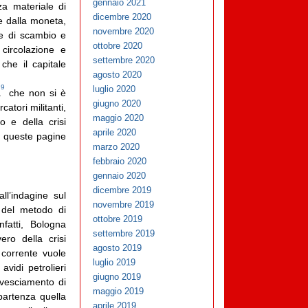
gennaio 2021
za materiale di
dicembre 2020
e dalla moneta,
novembre 2020
re di scambio e
ottobre 2020
circolazione e
settembre 2020
 che il capitale
agosto 2020
9
luglio 2020
a
che non si è
giugno 2020
atori militanti,
maggio 2020
o e della crisi
aprile 2020
i queste pagine
marzo 2020
febbraio 2020
gennaio 2020
dicembre 2019
ll’indagine sul
novembre 2019
 del metodo di
ottobre 2019
nfatti, Bologna
settembre 2019
ero della crisi
agosto 2019
 corrente vuole
luglio 2019
avidi petrolieri
giugno 2019
ovesciamento di
maggio 2019
partenza quella
aprile 2019