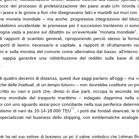
locco del processo di proletarizzazione dei paesi arabi (chi ricorda o
 i jeans e le gonne a fiori che disegnavano falci e martelli sui muri con g
me moneta mondiale – ma anche: progressiva integrazione del blocc
italismo occidentale: le premesse per il successivo trentennio ci son
logna vada a parare sul dibattito su un’eventuale “moneta mondiale”, 
di rapporti di scambio generali, riproponendo perciò stesso la for
porti di lavoro necessario e capitale, a rapporti di sfruttamento rea
euro e sulla moneta del comune come alternativa dal basso, all’intern
 sappia garantire una ridistribuzione del reddito sulla base di
d
.
di quattro decenni di distanza, questi due saggi parlano all’oggi – ma «
sche delle
Inattuali
,
di un tempo futuro
» – non dovrebbe costituire un pr
critto su navi e porti che, diviso in due parti, occupa la seconda m
tema mondiale del trasporto marittimo – indagato dapprima nella 
poi con uno sguardo assai poco conciliante nella sua periferica determi
11
ntismo di navi da 10-14-18.000 TEU
, i porti dai fondali sbancati, le
 specializzati nel business dello shipping, con emblematiche analogie 
 ha nel suo settore di business un po’ il valore simbolico che Lehman Br