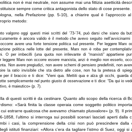
olitica non è mai neutrale, non assume mai una fittizia asetticità descri
ostituisce sempre come critica antagonista dello stato di cose presente.
ologna, nella
Prefazione
(pp. 5-10), a chiarire qual è l’approccio 
 proprio metodo:
o valgono oggi questi miei scritti del ’73-’74, può darsi che siano da but
curamente è ancora valido è il metodo che avevo seguito nell’avvicinarmi 
occorre avere una forte tensione politica sul presente. Per leggere Marx o
pazione politica nelle lotte del presente, Marx non è roba per contemplativi
ini. O per imbecilli (una quota non irrilevante di “marxisti” appartiene p
er leggere Marx non occorre essere marxista, anzi è meglio non esserlo, occo
anta. Non avere pregiudizi, non avere schemi di pensiero predefiniti, non avere
pire la
ratio
invisibile che sta dietro alle cose, non ha la pretesa di spieg
 per il braccio e ti dice: “Vieni qua. Mettiti qua e alza gli occhi, guarda
ette semplicemente nel punto giusto di osservazione e ti dice: “Da qui io ved
tivo, è maieutico» (p. 7).
la di questi scritti è da cestinare. Quanto allo scopo della ricerca di B
fordismo: «Sarà finita la classe operaia come soggetto politico import
 cui estrarre qualcosa che avevamo chiamato plusvalore» (p. 9). Il pr
6-1858, l’ultimo si interroga sui possibili scenari lasciati aperti dalla 
mbi i casi, la comprensione della crisi non può prescindere dalla 
li istituti finanziari: «Allora c’era da tagliare l’istmo di Suez, oggi si 