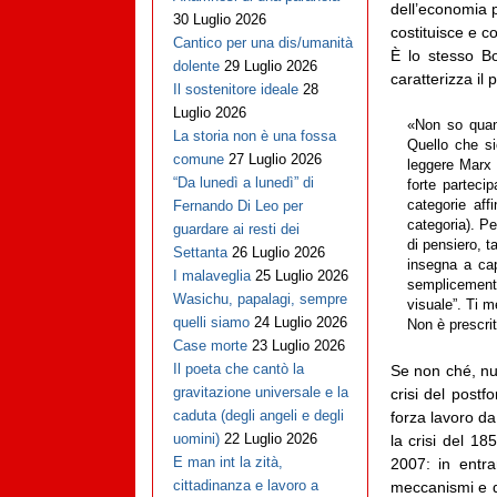
dell’economia p
30 Luglio 2026
costituisce e c
Cantico per una dis/umanità
È lo stesso B
dolente
29 Luglio 2026
caratterizza il
Il sostenitore ideale
28
Luglio 2026
«Non so quant
La storia non è una fossa
Quello che si
comune
27 Luglio 2026
leggere Marx 
“Da lunedì a lunedì” di
forte parteci
categorie aff
Fernando Di Leo per
categoria). P
guardare ai resti dei
di pensiero, t
Settanta
26 Luglio 2026
insegna a ca
I malaveglia
25 Luglio 2026
semplicemente
Wasichu, papalagi, sempre
visuale”. Ti m
quelli siamo
24 Luglio 2026
Non è prescrit
Case morte
23 Luglio 2026
Il poeta che cantò la
Se non ché, nul
gravitazione universale e la
crisi del post
caduta (degli angeli e degli
forza lavoro da
uomini)
22 Luglio 2026
la crisi del 185
E man int la zità,
2007: in entra
cittadinanza e lavoro a
meccanismi e deg