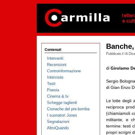
Banche, 
Contenuti
Pubblicato il
16 Dic
Interventi
Recensioni
di
Girolamo D
Controinformazione
Interviste
Sergio Bologn
Testi
di Gian Enzo D
Poesia
Cinema & tv
Le lotte degli 
Schegge taglienti
reciproca produ
Cronache del pre-bomba
(chiamiamoli c
I suonatori Jones
militante, e c
Segnalazioni
termine: testi
AltroQuando
propri scrigni 