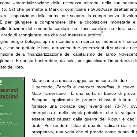
ome «materializzazione della ricchezza astratta, nella sua sostan
» (p. 57) che permette a Marx di cominciare i
Grundrisse
direttament
sare l’esposizione della merce per scoprire la compresenza di valo
 E per giungere a comprendere che la circolazione monetaria è 
elle funzioni del comando capitalistico: l’uso capitalistico della crisi
8
 grado di scongiurare, ma che può mettere a profitto
.
ine Sergio Bologna aprì un cantiere di ricerca su moneta e finanz
, e che ha gettato le basi, attraverso due generazioni di studiosi e ricerc
sione della finanziarizzazione del capitalismo del tardo Novecent
globale. E questo basterebbe, da solo, per giustificare l’importanza d
sto del libro.
Ma accanto a questo saggio, ce ne sono altri due.
Il secondo,
Petrolio e mercato mondiale
, è coevo a
Marx “americano”. È una sorta di banco di prova
Bologna: applicando le proprie chiavi di lettura, i
fornisce una cronaca degli eventi del ’73-’74, ovv
energetica e dello shock petrolifero che la vulgata
essere stati causati dalla guerra del Kippur e dagli 
arabi. Per rendere l’idea di quanto radicale sia il r
prospettiva, una volta che si prenda come punto di 