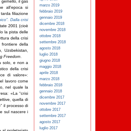
o gemello, il gas
marzo 2019
e all’epoca si
febbraio 2019
tarda filiazione
gennaio 2019
ico”. Dalla crisi
dicembre 2018
tate 2001 (cioè
novembre 2018
o la pista delle
ottobre 2018
tura della crisi
settembre 2018
frontiere della
agosto 2018
n, Uzsbekistan,
luglio 2018
ng Freedom
.
giugno 2018
a solo, e non a
maggio 2018
tico della crisi
aprile 2018
ice di valore»:
marzo 2018
 del lavoro come
febbraio 2018
, nel quale la
gennaio 2018
resa: «La “crisi
dicembre 2017
tive, quella di
novembre 2017
” il processo di
ottobre 2017
ne sul nascere i
settembre 2017
agosto 2017
luglio 2017
 al proletariato