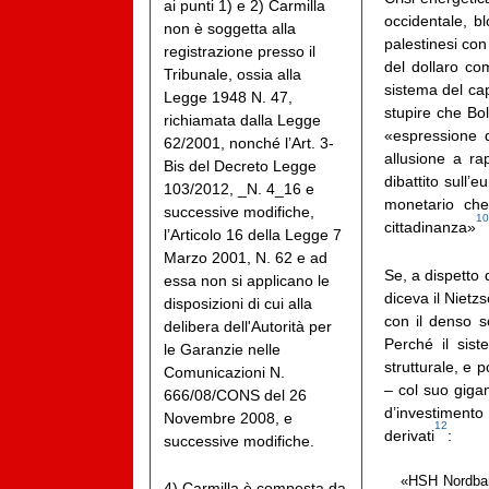
ai punti 1) e 2) Carmilla
occidentale, b
non è soggetta alla
palestinesi con
registrazione presso il
del dollaro co
Tribunale, ossia alla
sistema del cap
Legge 1948 N. 47,
stupire che Bo
richiamata dalla Legge
«espressione 
62/2001, nonché l’Art. 3-
allusione a rap
Bis del Decreto Legge
dibattito sull’
103/2012, _N. 4_16 e
monetario che
successive modifiche,
10
cittadinanza»
l’Articolo 16 della Legge 7
Marzo 2001, N. 62 e ad
Se, a dispetto 
essa non si applicano le
diceva il Nietz
disposizioni di cui alla
con il denso s
delibera dell'Autorità per
Perché il sis
le Garanzie nelle
strutturale, e 
Comunicazioni N.
– col suo giga
666/08/CONS del 26
d’investimento
Novembre 2008, e
12
derivati
:
successive modifiche.
«HSH Nordbank
4) Carmilla è composta da