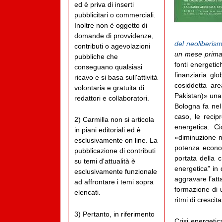
ed è priva di inserti
pubblicitari o commerciali.
Inoltre non è oggetto di
domande di provvidenze,
del neoliberism
contributi o agevolazioni
un mese prim
pubbliche che
fonti energetic
conseguano qualsiasi
finanziaria gl
ricavo e si basa sull'attività
cosiddetta are
volontaria e gratuita di
Pakistan)» una
redattori e collaboratori.
Bologna fa nel
caso, le recipr
2) Carmilla non si articola
energetica. Ci
in piani editoriali ed è
«diminuzione ma
esclusivamente on line. La
potenza econo
pubblicazione di contributi
portata della c
su temi d'attualità è
energetica” in
esclusivamente funzionale
aggravare l’att
ad affrontare i temi sopra
formazione di u
elencati.
ritmi di crescit
3) Pertanto, in riferimento
Crisi energetic