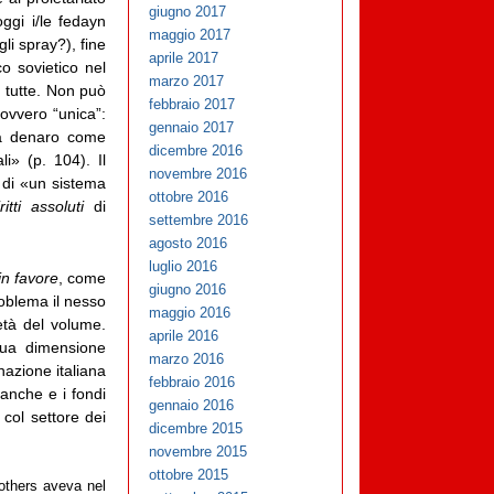
giugno 2017
ggi i/le fedayn
maggio 2017
li spray?), fine
aprile 2017
o sovietico nel
marzo 2017
o tutte. Non può
febbraio 2017
ovvero “unica”:
gennaio 2017
ma denaro come
dicembre 2016
li» (p. 104). Il
novembre 2016
o di «un sistema
ottobre 2016
iritti assoluti
di
settembre 2016
agosto 2016
luglio 2016
in favore
, come
giugno 2016
oblema il nesso
maggio 2016
età del volume.
aprile 2016
sua dimensione
marzo 2016
nazione italiana
febbraio 2016
 banche e i fondi
gennaio 2016
col settore dei
dicembre 2015
novembre 2015
ottobre 2015
others aveva nel