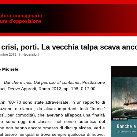
crisi, porti. La vecchia talpa scava anc
embre 2013
· in
Recensioni
·
e Michele
a,
Banche e crisi. Dal petrolio al container
, Postfazione
uci, Derive Approdi, Roma 2012, pp. 198, € 17.00
anni ’60-’70 sono state attraversate, in un rapporto di
zione e rilancio, da alcuni importanti testi “teorici”
osì, per comodità), che avevano all’epoca una finalità
he sono oggi dei classici, nel senso autentico del
 che non hanno ancora smesso di dirci qualcosa, veri e
del tesoro nei quali si trova sempre qualcosa di nuovo.