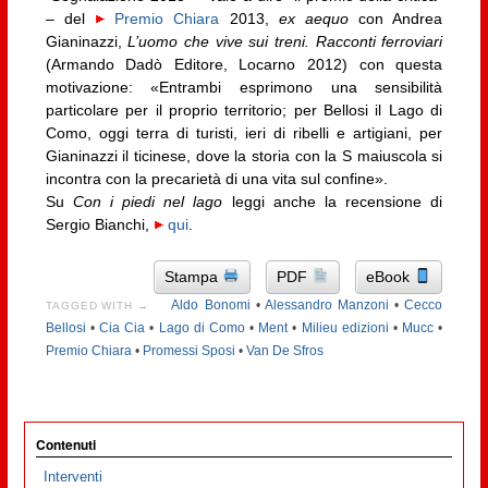
– del
Premio Chiara
2013,
ex aequo
con Andrea
Gianinazzi,
L
’uomo che vive sui treni. Racconti ferroviari
(Armando Dadò Editore, Locarno 2012) con questa
motivazione: «Entrambi esprimono una sensibilità
particolare per il proprio territorio; per Bellosi il Lago di
Como, oggi terra di turisti, ieri di ribelli e artigiani, per
Gianinazzi il ticinese, dove la storia con la S maiuscola si
incontra con la precarietà di una vita sul confine».
Su
Con i piedi nel lago
leggi anche la recensione di
Sergio Bianchi,
qui
.
Stampa
PDF
eBook
Aldo Bonomi
•
Alessandro Manzoni
•
Cecco
TAGGED WITH →
Bellosi
•
Cia Cia
•
Lago di Como
•
Ment
•
Milieu edizioni
•
Mucc
•
Premio Chiara
•
Promessi Sposi
•
Van De Sfros
Contenuti
Interventi