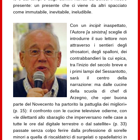
presente: un presente che ci viene da altri spacciato
come immutabile, inevitabile, ineludibile.
Con un
incipit
inaspettato,
l’Autore
[a sinistra]
sceglie di
introdurre il suo lettore non
attraverso i sentieri degli
sfrosatori, degli spalloni, dei
contrabbandieri la cui epica,
tra l’inizio del secolo breve e
i primi lampi del Sessantotto,
sarà il centro della
narrazione: ma dalle cucine
della scuola di chef di
Arzegno, che «per buona
parte del Novecento ha partorito la pattuglia dei migliori»
(p. 15): il confronto con le cucine televisive odierne, con
«le dilettanti allo sbaraglio che imperversano nelle case a
tutte le ore dal digitale terrestre o dal satellite» (p. 33)
passate senza colpo ferire dalla professione di sorelle
minori a quella di riscaldatrici di surgelati o spadellatrici in