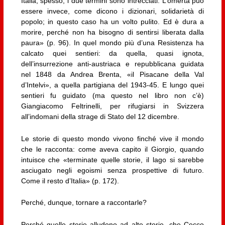
Italia, spesso, i due termini sono intrecciati. L’omertà può
essere invece, come dicono i dizionari, solidarietà di
popolo; in questo caso ha un volto pulito. Ed è dura a
morire, perché non ha bisogno di sentirsi liberata dalla
paura» (p. 96). In quel mondo più d’una Resistenza ha
calcato quei sentieri: da quella, quasi ignota,
dell’insurrezione anti-austriaca e repubblicana guidata
nel 1848 da Andrea Brenta, «il Pisacane della Val
d’Intelvi», a quella partigiana del 1943-45. E lungo quei
sentieri fu guidato (ma questo nel libro non c’è)
Giangiacomo Feltrinelli, per rifugiarsi in Svizzera
all’indomani della strage di Stato del 12 dicembre.
Le storie di questo mondo vivono finché vive il mondo
che le racconta: come aveva capito il Giorgio, quando
intuisce che «terminate quelle storie, il lago si sarebbe
asciugato negli egoismi senza prospettive di futuro.
Come il resto d’Italia» (p. 172).
Perché, dunque, tornare a raccontarle?
Perché quelle storie alludono ad alte storie, che Cecco