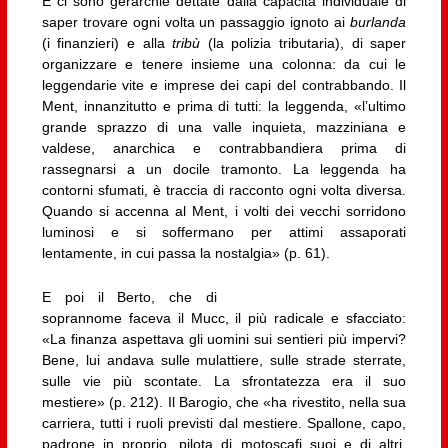
E ci sono gerarchie dettate dalla capacità individuale di
saper trovare ogni volta un passaggio ignoto ai
burlanda
(i finanzieri) e alla
tribù
(la polizia tributaria), di saper
organizzare e tenere insieme una colonna: da cui le
leggendarie vite e imprese dei capi del contrabbando. Il
Ment, innanzitutto e prima di tutti: la leggenda, «l’ultimo
grande sprazzo di una valle inquieta, mazziniana e
valdese, anarchica e contrabbandiera prima di
rassegnarsi a un docile tramonto. La leggenda ha
contorni sfumati, è traccia di racconto ogni volta diversa.
Quando si accenna al Ment, i volti dei vecchi sorridono
luminosi e si soffermano per attimi assaporati
lentamente, in cui passa la nostalgia» (p. 61).
E poi il Berto, che di
soprannome faceva il Mucc, il più radicale e sfacciato:
«La finanza aspettava gli uomini sui sentieri più impervi?
Bene, lui andava sulle mulattiere, sulle strade sterrate,
sulle vie più scontate. La sfrontatezza era il suo
mestiere» (p. 212). Il Barogio, che «ha rivestito, nella sua
carriera, tutti i ruoli previsti dal mestiere. Spallone, capo,
padrone in proprio, pilota di motoscafi suoi e di altri,