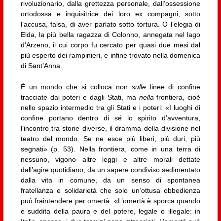
rivoluzionario, dalla grettezza personale, dall’ossessione
ortodossa e inquisitrice dei loro ex compagni, sotto
l’accusa, falsa, di aver parlato sotto tortura. O l’elegia di
Elda, la più bella ragazza di Colonno, annegata nel lago
d’Arzeno, il cui corpo fu cercato per quasi due mesi dal
più esperto dei rampinieri, e infine trovato nella domenica
di Sant’Anna.
È un mondo che si colloca non
sulle
linee di confine
tracciate dai poteri e dagli Stati, ma
nella
frontiera, cioè
nello spazio intermedio tra gli Stati e i poteri: «I luoghi di
confine portano dentro di sé lo spirito d’avventura,
l’incontro tra storie diverse, il dramma della divisione nel
teatro del mondo. Se ne esce più liberi, più duri, più
segnati» (p. 53). Nella frontiera, come in una terra di
nessuno, vigono altre leggi e altre morali dettate
dall’agire quotidiano, da un sapere condiviso sedimentato
dalla vita in comune, da un senso di spontanea
fratellanza e solidarietà che solo un’ottusa obbedienza
può fraintendere per omertà: «L’omertà è sporca quando
è suddita della paura e del potere, legale o illegale: in