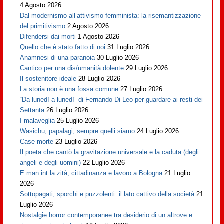
4 Agosto 2026
Dal modernismo all’attivismo femminista: la risemantizzazione
del primitivismo
2 Agosto 2026
Difendersi dai morti
1 Agosto 2026
Quello che è stato fatto di noi
31 Luglio 2026
Anamnesi di una paranoia
30 Luglio 2026
Cantico per una dis/umanità dolente
29 Luglio 2026
Il sostenitore ideale
28 Luglio 2026
La storia non è una fossa comune
27 Luglio 2026
“Da lunedì a lunedì” di Fernando Di Leo per guardare ai resti dei
Settanta
26 Luglio 2026
I malaveglia
25 Luglio 2026
Wasichu, papalagi, sempre quelli siamo
24 Luglio 2026
Case morte
23 Luglio 2026
Il poeta che cantò la gravitazione universale e la caduta (degli
angeli e degli uomini)
22 Luglio 2026
E man int la zità, cittadinanza e lavoro a Bologna
21 Luglio
2026
Sottopagati, sporchi e puzzolenti: il lato cattivo della società
21
Luglio 2026
Nostalgie horror contemporanee tra desiderio di un altrove e