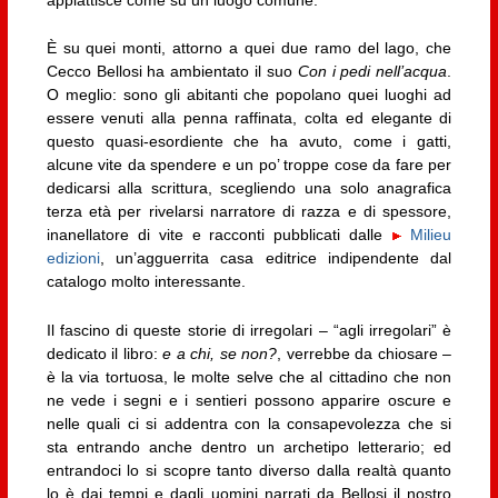
appiattisce come su un luogo comune.
È su quei monti, attorno a quei due ramo del lago, che
Cecco Bellosi ha ambientato il suo
Con i pedi nell’acqua
.
O meglio: sono gli abitanti che popolano quei luoghi ad
essere venuti alla penna raffinata, colta ed elegante di
questo quasi-esordiente che ha avuto, come i gatti,
alcune vite da spendere e un po’ troppe cose da fare per
dedicarsi alla scrittura, scegliendo una solo anagrafica
terza età per rivelarsi narratore di razza e di spessore,
inanellatore di vite e racconti pubblicati dalle
Milieu
edizioni
, un’agguerrita casa editrice indipendente dal
catalogo molto interessante.
Il fascino di queste storie di irregolari – “agli irregolari” è
dedicato il libro:
e a chi, se non?
, verrebbe da chiosare –
è la via tortuosa, le molte selve che al cittadino che non
ne vede i segni e i sentieri possono apparire oscure e
nelle quali ci si addentra con la consapevolezza che si
sta entrando anche dentro un archetipo letterario; ed
entrandoci lo si scopre tanto diverso dalla realtà quanto
lo è dai tempi e dagli uomini narrati da Bellosi il nostro