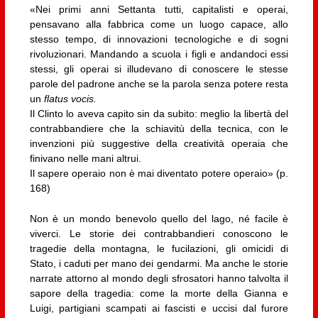
«Nei primi anni Settanta tutti, capitalisti e operai,
pensavano alla fabbrica come un luogo capace, allo
stesso tempo, di innovazioni tecnologiche e di sogni
rivoluzionari. Mandando a scuola i figli e andandoci essi
stessi, gli operai si illudevano di conoscere le stesse
parole del padrone anche se la parola senza potere resta
un
flatus vocis.
Il Clinto lo aveva capito sin da subito: meglio la libertà del
contrabbandiere che la schiavitù della tecnica, con le
invenzioni più suggestive della creatività operaia che
finivano nelle mani altrui.
Il sapere operaio non è mai diventato potere operaio» (p.
168)
Non è un mondo benevolo quello del lago, né facile è
viverci. Le storie dei contrabbandieri conoscono le
tragedie della montagna, le fucilazioni, gli omicidi di
Stato, i caduti per mano dei gendarmi. Ma anche le storie
narrate attorno al mondo degli sfrosatori hanno talvolta il
sapore della tragedia: come la morte della Gianna e
Luigi, partigiani scampati ai fascisti e uccisi dal furore