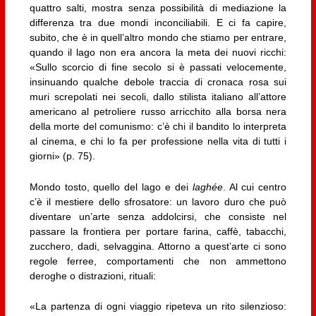
quattro salti, mostra senza possibilità di mediazione la
differenza tra due mondi inconciliabili. E ci fa capire,
subito, che è in quell’altro mondo che stiamo per entrare,
quando il lago non era ancora la meta dei nuovi ricchi:
«Sullo scorcio di fine secolo si è passati velocemente,
insinuando qualche debole traccia di cronaca rosa sui
muri screpolati nei secoli, dallo stilista italiano all’attore
americano al petroliere russo arricchito alla borsa nera
della morte del comunismo: c’è chi il bandito lo interpreta
al cinema, e chi lo fa per professione nella vita di tutti i
giorni» (p. 75).
Mondo tosto, quello del lago e dei
laghée
. Al cui centro
c’è il mestiere dello sfrosatore: un lavoro duro che può
diventare un’arte senza addolcirsi, che consiste nel
passare la frontiera per portare farina, caffè, tabacchi,
zucchero, dadi, selvaggina. Attorno a quest’arte ci sono
regole ferree, comportamenti che non ammettono
deroghe o distrazioni, rituali:
«La partenza di ogni viaggio ripeteva un rito silenzioso: