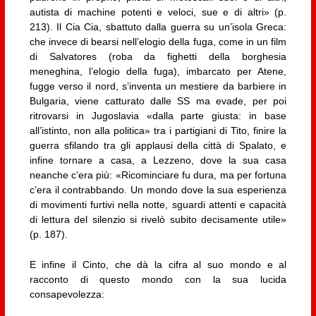
autista di machine potenti e veloci, sue e di altri» (p.
213). Il Cia Cia, sbattuto dalla guerra su un’isola Greca:
che invece di bearsi nell’elogio della fuga, come in un film
di Salvatores (roba da fighetti della borghesia
meneghina, l’elogio della fuga), imbarcato per Atene,
fugge verso il nord, s’inventa un mestiere da barbiere in
Bulgaria, viene catturato dalle SS ma evade, per poi
ritrovarsi in Jugoslavia «dalla parte giusta: in base
all’istinto, non alla politica» tra i partigiani di Tito, finire la
guerra sfilando tra gli applausi della città di Spalato, e
infine tornare a casa, a Lezzeno, dove la sua casa
neanche c’era più: «Ricominciare fu dura, ma per fortuna
c’era il contrabbando. Un mondo dove la sua esperienza
di movimenti furtivi nella notte, sguardi attenti e capacità
di lettura del silenzio si rivelò subito decisamente utile»
(p. 187).
E infine il Cinto, che dà la cifra al suo mondo e al
racconto di questo mondo con la sua lucida
consapevolezza: