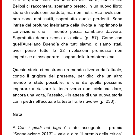
Bellosi ci racconterà, speriamo presto, in un nuovo libro;
storie di rivoluzioni perdute, ma non inutili: «Le rivoluzioni
non sono mai inutili, soprattutto quelle perdenti. Sono
intrise del profumo inebriante della rivolta e imprimono la
convinzione che il mondo possa cambiare davvero.
Soprattutto danno senso alla vita» (p. 57). Come con
quell’Aureliano Buendía che tutti siamo, o siamo stati,
aver perso tutte le 32 rivoluzioni promosse non
impedisce di assaporare il sogno della trentatreesima.
Queste storie ci mostrano un mondo diverso dall’attuale,
contro il grigiore del presente, per dirci che un altro
mondo è stato possibile, e che da quello possiamo
imparare a rialzare la testa verso quel cielo cui dare,
ancora una volta, l’assalto, «in attesa di una nuova storia
con i piedi nell’acqua e la testa fra le nuvole» (p. 233).
Nota
A
Con i piedi nel lago
è stato assegnato il premio
“Segnalazione 2013” – vale a dire “il premio della critica”