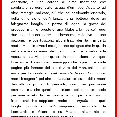
viandante, e una corona di cime montuose che
sembrano sorgere dalle acque d’un lago. Accanto ad
altre immagini radicate, più che nel patrimonio letterario,
nella dimensione dell’infanzia (una bottega dove un
falegname intaglia un pezzo di legno, la grotta del
presepe, mari e foreste di una Malesia fantastica), quei
due luoghi sono parte dell’inconscio collettivo di una
nazione: ne costituiscono alcuni tratti identitari, in certo
modo. Molti, in diversi modi, hanno spiegato che in quella
selva oscura ci siamo dentro tutti, perché la selva è la
nostra stessa vita: per questo la riconosciamo ovunque.
Diverso è il caso del paesaggio che apre due delle
pagine più famose del capolavoro del Manzoni, che si
avvia per l’appunto su
quel ramo del lago di Como
i cui
monti bisognerà poi che Lucia saluti col suo addio: monti
descritti in punta di pennello, con una precisione
estrema, ma che quasi tutti finiamo col conoscere solo
per averne letto la descrizione, e non per averli visti o
frequentati. Né sappiamo molto dei
laghée
che quei
luoghi popolano: nell’immaginario nazionale, la
Lombardia è Milano, e su Milano, falsamente, si