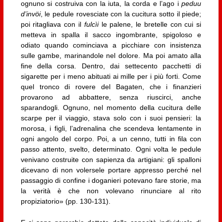
ognuno si costruiva con la iuta, la corda e l’ago i
peduu
d’invöi
, le pedule rovesciate con la cucitura sotto il piede;
poi ritagliava con il
fulcìi
le palene, le bretelle con cui si
metteva in spalla il sacco ingombrante, spigoloso e
odiato quando cominciava a picchiare con insistenza
sulle gambe, marinandole nel dolore. Ma poi amato alla
fine della corsa. Dentro, dai settecento pacchetti di
sigarette per i meno abituati ai mille per i più forti. Come
quel tronco di rovere del Bagaten, che i finanzieri
provarono ad abbattere, senza riuscirci, anche
sparandogli. Ognuno, nel momento della cucitura delle
scarpe per il viaggio, stava solo con i suoi pensieri: la
morosa, i figli, l’adrenalina che scendeva lentamente in
ogni angolo del corpo. Poi, a un cenno, tutti in fila con
passo attento, svelto, determinato. Ogni volta le pedule
venivano costruite con sapienza da artigiani: gli spalloni
dicevano di non volersele portare appresso perché nel
passaggio di confine i doganieri potevano fare storie, ma
la verità è che non volevano rinunciare al rito
propiziatorio» (pp. 130-131).