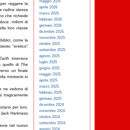
maggio 2026
a per reggere la
aprile 2026
a radice stessa
marzo 2026
ano che richiede
febbraio 2026
duce: milioni di
gennaio 2026
lla loro classe
dicembre 2025
novembre 2025
biblici, come la
ottobre 2025
testo ”eretico”
settembre 2025
agosto 2025
Earth
inserisce
luglio 2025
 quello di
The
giugno 2025
verso un finale
maggio 2025
lla miniserie in
aprile 2025
marzo 2025
 se ne vedono di
febbraio 2025
iù tragicamente
gennaio 2025
dicembre 2024
ziarsi per toni,
novembre 2024
ta Jack Harkness
ottobre 2024
settembre 2024
zione nel nuovo
agosto 2024