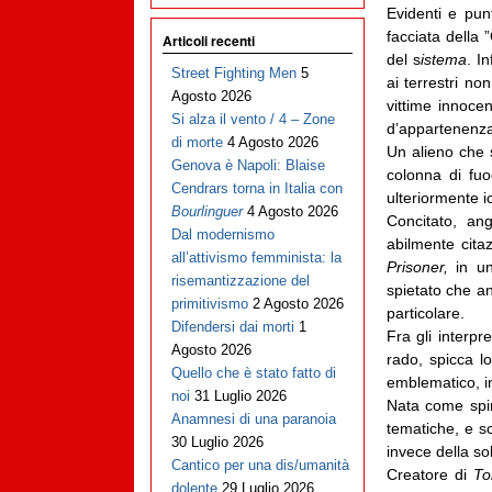
Evidenti e punt
facciata della 
Articoli recenti
del s
istema
. I
Street Fighting Men
5
ai terrestri no
Agosto 2026
vittime innoce
Si alza il vento / 4 – Zone
d’appartenenza
di morte
4 Agosto 2026
Un alieno che s
Genova è Napoli: Blaise
colonna di fu
Cendrars torna in Italia con
ulteriormente i
Bourlinguer
4 Agosto 2026
Concitato, an
Dal modernismo
abilmente cita
all’attivismo femminista: la
Prisoner,
in un 
risemantizzazione del
spietato che an
primitivismo
2 Agosto 2026
particolare.
Difendersi dai morti
1
Fra gli interpr
Agosto 2026
rado, spicca l
Quello che è stato fatto di
emblematico, in
noi
31 Luglio 2026
Nata come spi
Anamnesi di una paranoia
tematiche, e sc
30 Luglio 2026
invece della s
Cantico per una dis/umanità
Creatore di
To
dolente
29 Luglio 2026