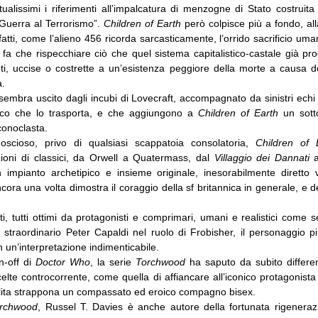
ualissimi i riferimenti all’impalcatura di menzogne di Stato costruit
”Guerra al Terrorismo”.
Children of Earth
però colpisce più a fondo, all
nfatti, come l’alieno 456 ricorda sarcasticamente, l’orrido sacrificio um
n fa che rispecchiare ciò che quel sistema capitalistico-castale già pro
nti, uccise o costrette a un’esistenza peggiore della morte a causa de
.
embra uscito dagli incubi di Lovecraft, accompagnato da sinistri echi 
oco che lo trasporta, e che aggiungono a
Children of Earth
un sotto
conoclasta.
goscioso, privo di qualsiasi scappatoia consolatoria,
Children of 
zioni di classici, da Orwell a Quatermass, dal
Villaggio dei Dannati
a
impianto archetipico e insieme originale, inesorabilmente diretto 
cora una volta dimostra il coraggio della sf britannica in generale, e de
eti, tutti ottimi da protagonisti e comprimari, umani e realistici come
o straordinario Peter Capaldi nel ruolo di Frobisher, il personaggio p
 un’interpretazione indimenticabile.
n-off di
Doctor Who
, la serie
Torchwood
ha saputo da subito differen
elte controcorrente, come quella di affiancare all’iconico protagonis
olita strappona un compassato ed eroico compagno bisex.
rchwood
, Russel T. Davies è anche autore della fortunata rigenera