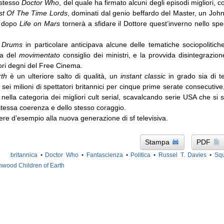
 stesso
Doctor Who
, del quale ha firmato alcuni degli episodi migliori,
t Of The Time Lords
, dominati dal genio beffardo del Master, un Jo
e dopo
Life on Mars
tornerà a sfidare il Dottore quest’inverno nello spe
 Drums
in particolare anticipava alcune delle tematiche sociopolitich
na del
movimentato
consiglio dei ministri, e la provvida disintegrazio
ori degni del Free Cinema.
rth
è un ulteriore salto di qualità, un
instant classic
in grado sia di te
 sei milioni di spettatori britannici per cinque prime serate consecutive
to nella categoria dei migliori cult serial, scavalcando serie USA che si
stessa coerenza e dello stesso coraggio.
re d’esempio alla nuova generazione di sf televisiva.
Stampa
PDF
britannica
•
Doctor Who
•
Fantascienza
•
Politica
•
Russel T. Davies
•
Squ
hwood Children of Earth