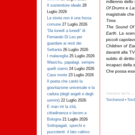
millennio dello
Il sostenitore ideale
28
Of Drums
e
Las
Luglio 2026
magistrale ch
La storia non è una fossa
Time.
comune
27 Luglio 2026
The Sound Of
“Da lunedì a lunedì” di
Earth
. La sce
Fernando Di Leo per
piccoli capolav
guardare ai resti dei
Children of Ea
Settanta
26 Luglio 2026
davanti alla TV
I malaveglia
25 Luglio 2026
subito di dirit
Wasichu, papalagi, sempre
incapaci della 
quelli siamo
24 Luglio 2026
Che possa esse
Case morte
23 Luglio 2026
Il poeta che cantò la
gravitazione universale e la
caduta (degli angeli e degli
TAGGED WITH →
Torchwood
•
Torc
uomini)
22 Luglio 2026
E man int la zità,
cittadinanza e lavoro a
Bologna
21 Luglio 2026
Sottopagati, sporchi e
puzzolenti: il lato cattivo