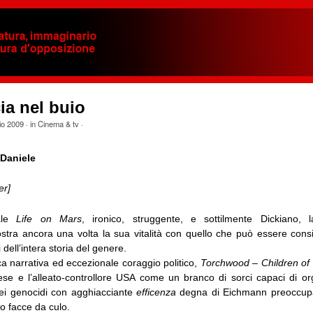
ia nel buio
io 2009
· in
Cinema & tv
·
Daniele
er]
ale
Life on Mars
, ironico, struggente, e sottilmente Dickiano, l
ostra ancora una volta la sua vitalità con quello che può essere cons
i dell’intera storia del genere.
ca narrativa ed eccezionale coraggio politico,
Torchwood – Children of
lese e l’alleato-controllore USA come un branco di sorci capaci di org
ei genocidi con agghiacciante
efficenza
degna di Eichmann preoccupa
ro facce da culo.