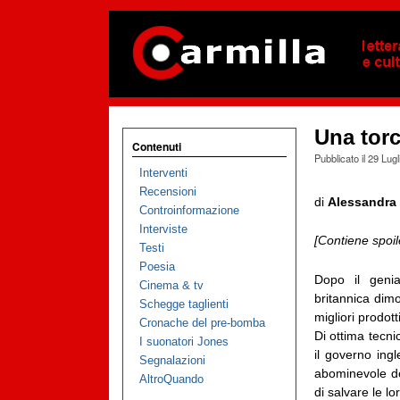
Una torc
Contenuti
Pubblicato il
29 Lugl
Interventi
Recensioni
di
Alessandra 
Controinformazione
Interviste
[Contiene spoil
Testi
Poesia
Dopo il geni
Cinema & tv
britannica dim
Schegge taglienti
migliori prodott
Cronache del pre-bomba
Di ottima tecni
I suonatori Jones
il governo ing
Segnalazioni
abominevole d
AltroQuando
di salvare le lo