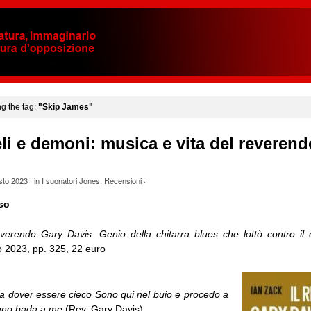
ng the tag:
"Skip James"
li e demoni: musica e vita del reveren
sto 2023
· in
I suonatori Jones
,
Recensioni
·
so
everendo Gary Davis. Genio della chitarra blues che lottò contro il 
o 2023, pp. 325, 22 euro
ra dover essere cieco Sono qui nel buio e procedo a
uno bada a me
(Rev. Gary Davis)