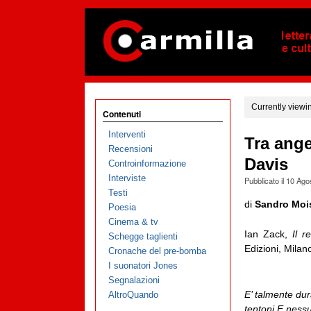
Currently viewi
Contenuti
Interventi
Tra ange
Recensioni
Davis
Controinformazione
Interviste
Pubblicato il
10 Ago
Testi
di
Sandro Moi
Poesia
Cinema & tv
Ian Zack,
Il r
Schegge taglienti
Edizioni, Milan
Cronache del pre-bomba
I suonatori Jones
Segnalazioni
E’ talmente du
AltroQuando
tentoni E ness