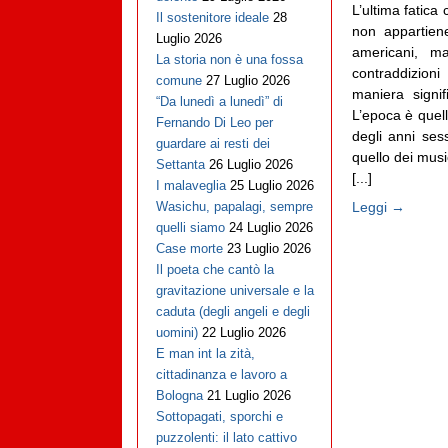
L’ultima fatica
Il sostenitore ideale
28
non appartien
Luglio 2026
americani, m
La storia non è una fossa
contraddizion
comune
27 Luglio 2026
maniera signi
“Da lunedì a lunedì” di
L’epoca è quel
Fernando Di Leo per
degli anni ses
guardare ai resti dei
quello dei musi
Settanta
26 Luglio 2026
[...]
I malaveglia
25 Luglio 2026
Leggi →
Wasichu, papalagi, sempre
quelli siamo
24 Luglio 2026
Case morte
23 Luglio 2026
Il poeta che cantò la
gravitazione universale e la
caduta (degli angeli e degli
uomini)
22 Luglio 2026
E man int la zità,
cittadinanza e lavoro a
Bologna
21 Luglio 2026
Sottopagati, sporchi e
puzzolenti: il lato cattivo