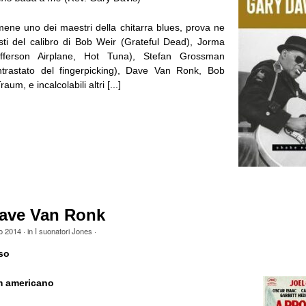
amene uno dei maestri della chitarra blues, prova ne
sti del calibro di Bob Weir (Grateful Dead), Jorma
fferson Airplane, Hot Tuna), Stefan Grossman
ntrastato del fingerpicking), Dave Van Ronk, Bob
um, e incalcolabili altri [...]
Dave Van Ronk
o 2014
· in
I suonatori Jones
·
so
m americano