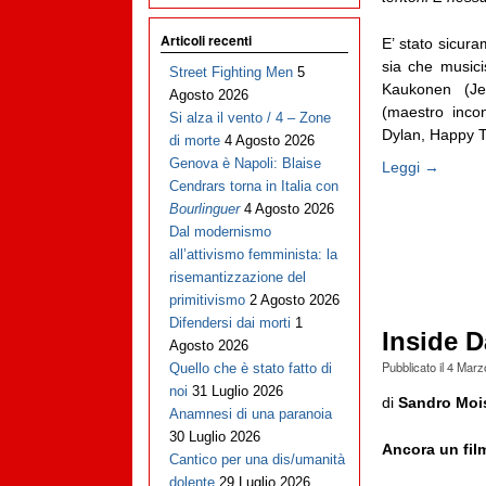
Articoli recenti
E’ stato sicur
sia che musici
Street Fighting Men
5
Kaukonen (Je
Agosto 2026
(maestro inco
Si alza il vento / 4 – Zone
Dylan, Happy Tra
di morte
4 Agosto 2026
Genova è Napoli: Blaise
Leggi →
Cendrars torna in Italia con
Bourlinguer
4 Agosto 2026
Dal modernismo
all’attivismo femminista: la
risemantizzazione del
primitivismo
2 Agosto 2026
Difendersi dai morti
1
Inside 
Agosto 2026
Pubblicato il
4 Marz
Quello che è stato fatto di
noi
31 Luglio 2026
di
Sandro Moi
Anamnesi di una paranoia
30 Luglio 2026
Ancora un fil
Cantico per una dis/umanità
dolente
29 Luglio 2026