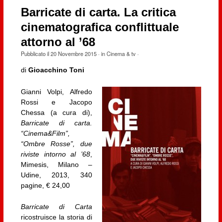
Barricate di carta. La critica
cinematografica conflittuale
attorno al ’68
Pubblicato il
20 Novembre 2015
· in
Cinema & tv
·
di
Gioacchino Toni
Gianni Volpi, Alfredo
Rossi e Jacopo
Chessa (a cura di),
Barricate di carta.
“Cinema&Film”,
“Ombre Rosse”, due
riviste intorno al ’68
,
Mimesis, Milano –
Udine, 2013, 340
pagine, € 24,00
Barricate di Carta
ricostruisce la storia di