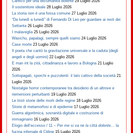
Cantico per una dis/umanità dolente
29 Luglio 2026
Il sostenitore ideale
28 Luglio 2026
La storia non è una fossa comune
27 Luglio 2026
“Da lunedì a lunedì” di Fernando Di Leo per guardare ai resti dei
Settanta
26 Luglio 2026
I malaveglia
25 Luglio 2026
Wasichu, papalagi, sempre quelli siamo
24 Luglio 2026
Case morte
23 Luglio 2026
Il poeta che cantò la gravitazione universale e la caduta (degli
angeli e degli uomini)
22 Luglio 2026
E man int la zità, cittadinanza e lavoro a Bologna
21 Luglio
2026
Sottopagati, sporchi e puzzolenti: il lato cattivo della società
21
Luglio 2026
Nostalgie horror contemporanee tra desiderio di un altrove e
riemersioni perturbanti
19 Luglio 2026
Le tristi storie delle morti delle regine
18 Luglio 2026
Storie di metamorfosi e di epidemie
17 Luglio 2026
Guerra algoritmica, sovranità digitale e costruzione di
immaginario
16 Luglio 2026
Elogio dell’eccesso / 11 –
Per me si va ne la città dolente…
la
fucina infernale di Cèline
15 Luglio 2026