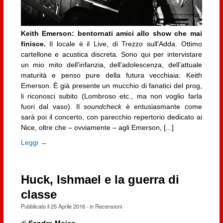
Keith Emerson: bentornati amici allo show che mai
finisce.
Il locale è il Live, di Trezzo sull’Adda. Ottimo
cartellone e acustica discreta. Sono qui per intervistare
un mio mito dell’infanzia, dell’adolescenza, dell’attuale
maturità e penso pure della futura vecchiaia: Keith
Emerson. È già presente un mucchio di fanatici del prog,
li riconosci subito (Lombroso etc., ma non voglio farla
fuori dal vaso). Il
soundcheck
è entusiasmante come
sarà poi il concerto, con parecchio repertorio dedicato ai
Nice, oltre che – ovviamente – agli Emerson, [...]
Leggi →
Huck, Ishmael e la guerra di
classe
Pubblicato il
25 Aprile 2016
· in
Recensioni
·
di
Sandro Moiso