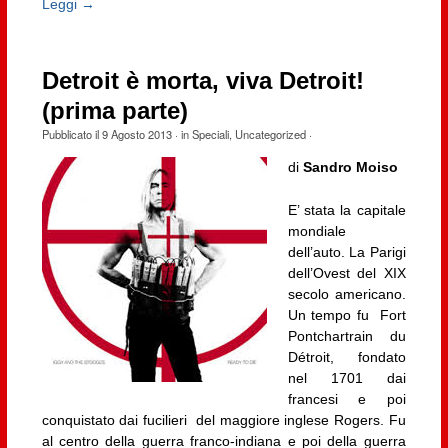
Leggi →
Detroit è morta, viva Detroit!
(prima parte)
Pubblicato il
9 Agosto 2013
· in
Speciali
,
Uncategorized
·
di
Sandro Moiso
E’ stata la capitale
mondiale
dell’auto. La Parigi
dell’Ovest del XIX
secolo americano.
Un tempo fu Fort
Pontchartrain du
Détroit, fondato
nel 1701 dai
francesi e poi
conquistato dai fucilieri del maggiore inglese Rogers. Fu
al centro della guerra franco-indiana e poi della guerra