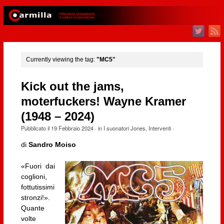
Currently viewing the tag:
"MC5"
Kick out the jams,
moterfuckers! Wayne Kramer
(1948 – 2024)
Pubblicato il
19 Febbraio 2024
· in
I suonatori Jones
,
Interventi
·
di
Sandro Moiso
«Fuori dai
coglioni,
fottutissimi
stronzi!».
Quante
volte