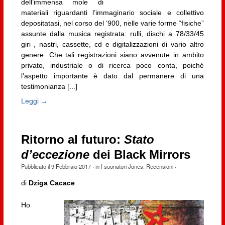
dell’immensa mole di
materiali riguardanti l’immaginario sociale e collettivo
depositatasi, nel corso del ‘900, nelle varie forme “fisiche”
assunte dalla musica registrata: rulli, dischi a 78/33/45
giri , nastri, cassette, cd e digitalizzazioni di vario altro
genere. Che tali registrazioni siano avvenute in ambito
privato, industriale o di ricerca poco conta, poiché
l’aspetto importante è dato dal permanere di una
testimonianza [...]
Leggi →
Ritorno al futuro:
Stato
d’eccezione
dei Black Mirrors
Pubblicato il
9 Febbraio 2017
· in
I suonatori Jones
,
Recensioni
·
di
Dziga Cacace
Ho