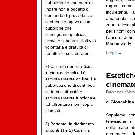
pubblicitari o commerciali.
rogna come p
Inoltre non è oggetto di
inquietante,
domande di provvidenze,
amatoriale, co
contributi o agevolazioni
zoom telescopi
pubbliche che
per i nomi coin
conseguano qualsiasi
fianco di John
ricavo e si basa sull'attività
Marina Vlady [..
volontaria e gratuita di
Leggi →
redattori e collaboratori.
2) Carmilla non si articola
in piani editoriali ed è
Estetiche
esclusivamente on line. La
cinemato
pubblicazione di contributi
Pubblicato il
7 Marz
su temi d'attualità è
esclusivamente funzionale
di
Gioacchino
ad affrontare i temi sopra
elencati.
Sappiamo com
televisione i 
3) Pertanto, in riferimento
nelle case de
ai punti 1) e 2) Carmilla
mettendosi 