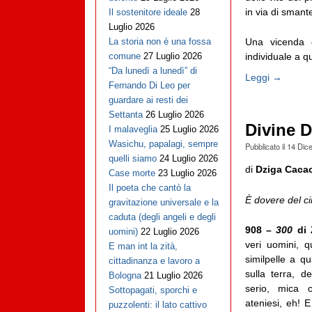
in via di smant
Il sostenitore ideale
28
Luglio 2026
Una vicenda 
La storia non è una fossa
individuale a que
comune
27 Luglio 2026
“Da lunedì a lunedì” di
Leggi →
Fernando Di Leo per
guardare ai resti dei
Settanta
26 Luglio 2026
Divine D
I malaveglia
25 Luglio 2026
Wasichu, papalagi, sempre
Pubblicato il
14 Dic
quelli siamo
24 Luglio 2026
di
Dziga Caca
Case morte
23 Luglio 2026
Il poeta che cantò la
È dovere del ci
gravitazione universale e la
caduta (degli angeli e degli
908 –
300
di 
uomini)
22 Luglio 2026
veri uomini, q
E man int la zità,
similpelle a 
cittadinanza e lavoro a
sulla terra, de
Bologna
21 Luglio 2026
serio, mica 
Sottopagati, sporchi e
ateniesi, eh! E
puzzolenti: il lato cattivo