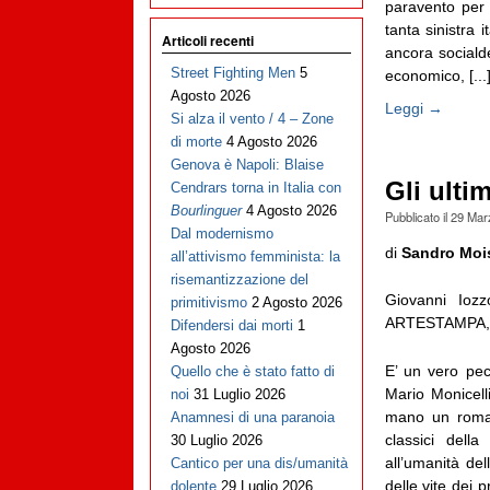
paravento per
tanta sinistra 
Articoli recenti
ancora socialde
Street Fighting Men
5
economico, [...
Agosto 2026
Leggi →
Si alza il vento / 4 – Zone
di morte
4 Agosto 2026
Genova è Napoli: Blaise
Gli ulti
Cendrars torna in Italia con
Bourlinguer
4 Agosto 2026
Pubblicato il
29 Mar
Dal modernismo
di
Sandro Moi
all’attivismo femminista: la
risemantizzazione del
Giovanni Iozz
primitivismo
2 Agosto 2026
ARTESTAMPA, M
Difendersi dai morti
1
Agosto 2026
E’ un vero pec
Quello che è stato fatto di
Mario Monicell
noi
31 Luglio 2026
mano un roman
Anamnesi di una paranoia
classici dell
30 Luglio 2026
all’umanità de
Cantico per una dis/umanità
delle vite dei 
dolente
29 Luglio 2026