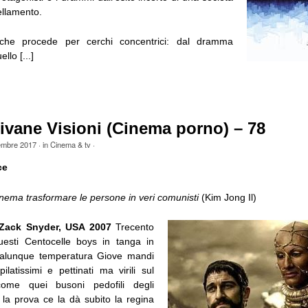
ellamento.
che procede per cerchi concentrici: dal dramma
llo [...]
ivane Visioni (Cinema porno) – 78
embre 2017
· in
Cinema & tv
·
ce
nema trasformare le persone in veri comunisti
(Kim Jong Il)
Zack Snyder, USA 2007
Trecento
uesti Centocelle boys in tanga in
qualunque temperatura Giove mandi
pilatissimi e pettinati ma virili sul
come quei busoni pedofili degli
 la prova ce la dà subito la regina