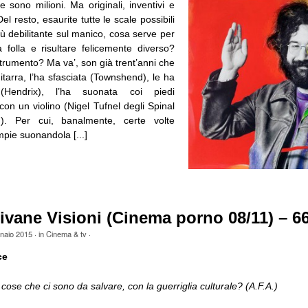
ne sono milioni. Ma originali, inventivi e
Del resto, esaurite tutte le scale possibili
ù debilitante sul manico, cosa serve per
 folla e risultare felicemente diverso?
strumento? Ma va’, son già trent’anni che
itarra, l’ha sfasciata (Townshend), le ha
Hendrix), l’ha suonata coi piedi
on un violino (Nigel Tufnel degli Spinal
d). Per cui, banalmente, certe volte
mpie suonandola [...]
ivane Visioni (Cinema porno 08/11) – 6
naio 2015
· in
Cinema & tv
·
ce
cose che ci sono da salvare, con la guerriglia culturale? (A.F.A.)