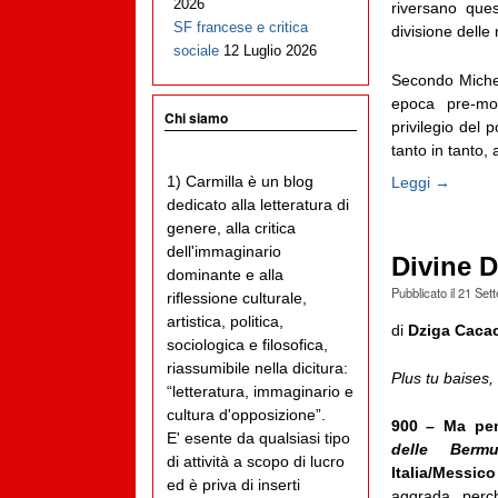
2026
riversano ques
SF francese e critica
divisione delle
sociale
12 Luglio 2026
Secondo Miche
epoca pre-mod
Chi siamo
privilegio del 
tanto in tanto,
1) Carmilla è un blog
Leggi →
dedicato alla letteratura di
genere, alla critica
dell'immaginario
Divine D
dominante e alla
Pubblicato il
21 Set
riflessione culturale,
artistica, politica,
di
Dziga Caca
sociologica e filosofica,
riassumibile nella dicitura:
Plus tu baises,
“letteratura, immaginario e
cultura d'opposizione”.
900 – Ma pe
E' esente da qualsiasi tipo
delle Berm
di attività a scopo di lucro
Italia/Messic
ed è priva di inserti
aggrada, per