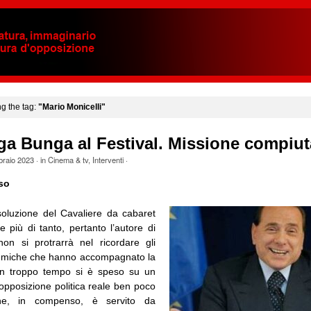
ng the tag:
"Mario Monicelli"
a Bunga al Festival. Missione compiut
braio 2023
· in
Cinema & tv
,
Interventi
·
so
oluzione del Cavaliere da cabaret
 più di tanto, pertanto l’autore di
on si protrarrà nel ricordare gli
lemiche che hanno accompagnato la
fin troppo tempo si è speso su un
opposizione politica reale ben poco
e, in compenso, è servito da