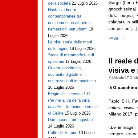
Gorgo (Lena H
della società
21 Luglio 2026
gnocchissima
Nostalgie horror
della pugna, 
contemporanee tra
chiavata in sti
desiderio di un altrove e
che per un [...]
riemersioni perturbanti
19
Luglio 2026
Leggi →
Le tristi storie delle morti
delle regine
18 Luglio 2026
Storie di metamorfosi e di
Il reale 
epidemie
17 Luglio 2026
Guerra algoritmica,
visiva e
sovranità digitale e
Pubblicato il
7 Otto
costruzione di immaginario
di
Gioacchino
16 Luglio 2026
Elogio dell’eccesso / 11 –
Per me si va ne la città
Paolo S.H. Fa
dolente…
la fucina infernale
cultura visiva 
di Cèline
15 Luglio 2026
Milano 2017, p
Due racconti pre agostani
14 Luglio 2026
«Le immagini 
L’altro Di Vittorio
13 Luglio
sempre arene 