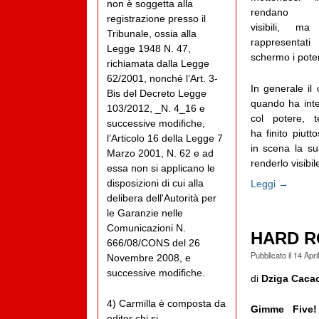
non è soggetta alla
rendano p
registrazione presso il
visibili, 
Tribunale, ossia alla
rappresenta
Legge 1948 N. 47,
schermo i poten
richiamata dalla Legge
62/2001, nonché l’Art. 3-
In generale il 
Bis del Decreto Legge
quando ha inte
103/2012, _N. 4_16 e
col potere, t
successive modifiche,
ha finito piutt
l’Articolo 16 della Legge 7
in scena la sua
Marzo 2001, N. 62 e ad
renderlo visibil
essa non si applicano le
disposizioni di cui alla
Leggi →
delibera dell'Autorità per
le Garanzie nelle
Comunicazioni N.
HARD R
666/08/CONS del 26
Pubblicato il
14 Apri
Novembre 2008, e
successive modifiche.
di
Dziga Caca
4) Carmilla è composta da
Gimme Five! 
editor chi si