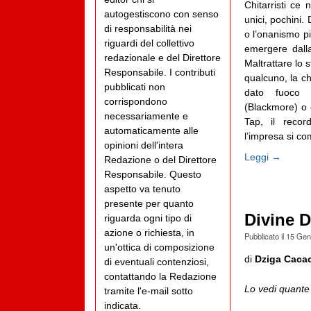
Chitarristi ce 
autogestiscono con senso
unici, pochini. 
di responsabilità nei
o l’onanismo pi
riguardi del collettivo
emergere dalla
redazionale e del Direttore
Maltrattare lo 
Responsabile. I contributi
qualcuno, la ch
pubblicati non
dato fuoco (
corrispondono
(Blackmore) o c
necessariamente e
Tap, il recor
automaticamente alle
l’impresa si co
opinioni dell'intera
Leggi →
Redazione o del Direttore
Responsabile. Questo
aspetto va tenuto
presente per quanto
Divine D
riguarda ogni tipo di
azione o richiesta, in
Pubblicato il
15 Gen
un'ottica di composizione
di
Dziga Caca
di eventuali contenziosi,
contattando la Redazione
Lo vedi quante 
tramite l'e-mail sotto
indicata.