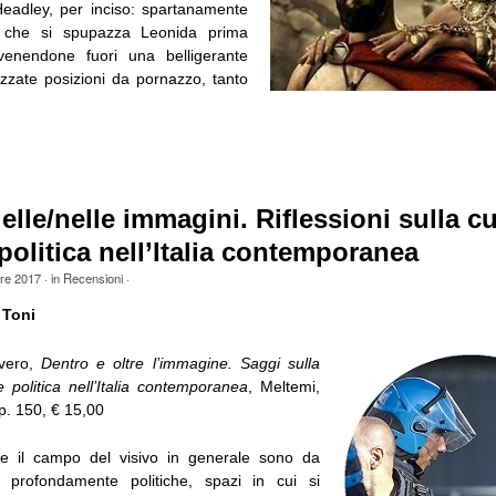
eadley, per inciso: spartanamente
) che si spupazza Leonida prima
venendone fuori una belligerante
lizzate posizioni da pornazzo, tanto
delle/nelle immagini. Riflessioni sulla c
 politica nell’Italia contemporanea
bre 2017
· in
Recensioni
·
 Toni
vero,
Dentro e oltre l’immagine. Saggi sulla
e politica nell’Italia contemporanea
, Meltemi,
p. 150, € 15,00
e il campo del visivo in generale sono da
profondamente politiche, spazi in cui si