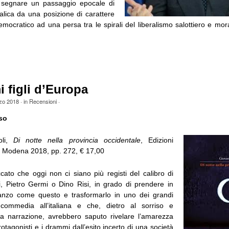
 segnare un passaggio epocale di
italica da una posizione di carattere
mocratico ad una persa tra le spirali del liberalismo salottiero e mora
]
mi figli d’Europa
zo 2018
· in
Recensioni
·
so
oli,
Di notte nella provincia occidentale
, Edizioni
odena 2018, pp. 272, € 17,00
cato che oggi non ci siano più registi del calibro di
i, Pietro Germi o Dino Risi, in grado di prendere in
zo come questo e trasformarlo in uno dei grandi
a commedia all’italiana e che, dietro al sorriso e
lla narrazione, avrebbero saputo rivelare l’amarezza
protagonisti e i drammi dall’esito incerto di una società