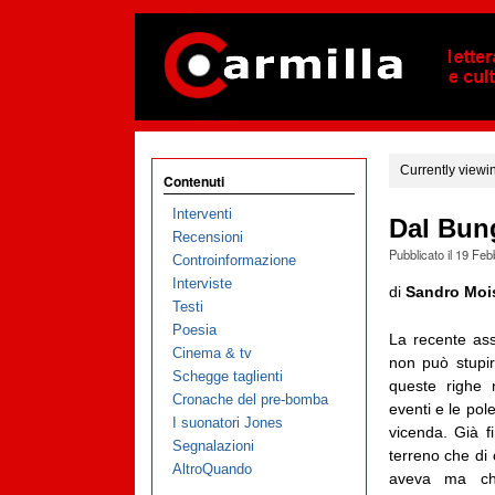
Currently viewi
Contenuti
Interventi
Dal Bung
Recensioni
Pubblicato il
19 Feb
Controinformazione
Interviste
di
Sandro Moi
Testi
Poesia
La recente ass
Cinema & tv
non può stupire
Schegge taglienti
queste righe n
Cronache del pre-bomba
eventi e le po
I suonatori Jones
vicenda. Già 
Segnalazioni
terreno che di 
AltroQuando
aveva ma ch