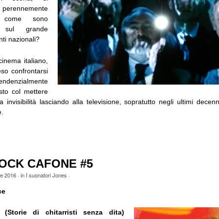
erennemente
ma come sono
ti sul grande
ti nazionali?
cinema italiano,
so confrontarsi
endenzialmente
osto col mettere
 invisibilità lasciando alla televisione, sopratutto negli ultimi decenn
e.
OCK CAFONE #5
le 2016
· in
I suonatori Jones
·
ce
(Storie di chitarristi senza dita)