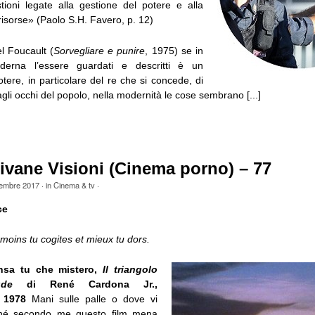
tioni legate alla gestione del potere e alla
 risorse» (Paolo S.H. Favero, p. 12)
l Foucault (
Sorvegliare e punire
, 1975) se in
erna l’essere guardati e descritti è un
potere, in particolare del re che si concede, di
 agli occhi del popolo, nella modernità le cose sembrano [...]
ivane Visioni (Cinema porno) – 77
tembre 2017
· in
Cinema & tv
·
ce
 moins tu cogites et mieux tu dors.
nsa tu che mistero,
Il triangolo
ude
di René Cardona Jr.,
o 1978
Mani sulle palle o dove vi
ché secondo me questo film mena