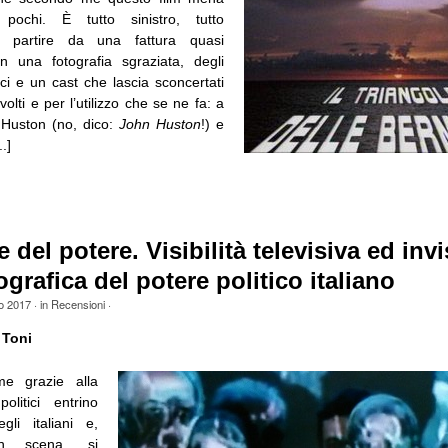
ochi. È tutto sinistro, tutto
 a partire da una fattura quasi
n una fotografia sgraziata, degli
ci e un cast che lascia sconcertati
volti e per l’utilizzo che se ne fa: a
 Huston (no, dico:
John Huston
!) e
.]
 del potere. Visibilità televisiva ed invis
grafica del potere politico italiano
o 2017
· in
Recensioni
·
 Toni
e grazie alla
politici entrino
gli italiani e,
in scena, si