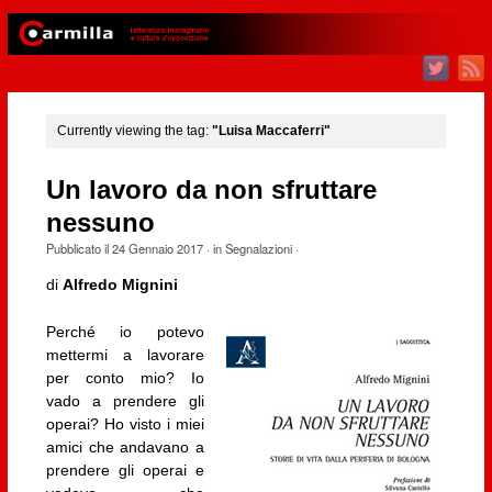
Currently viewing the tag:
"Luisa Maccaferri"
Un lavoro da non sfruttare
nessuno
Pubblicato il
24 Gennaio 2017
· in
Segnalazioni
·
di
Alfredo Mignini
Perché io potevo
mettermi a lavorare
per conto mio? Io
vado a prendere gli
operai? Ho visto i miei
amici che andavano a
prendere gli operai e