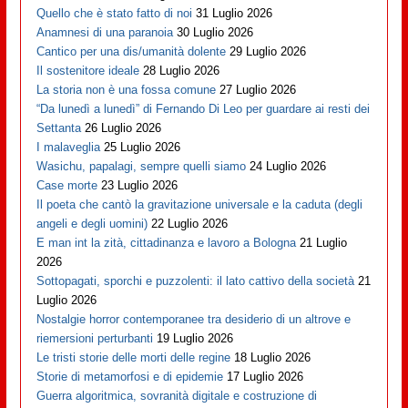
Quello che è stato fatto di noi
31 Luglio 2026
Anamnesi di una paranoia
30 Luglio 2026
Cantico per una dis/umanità dolente
29 Luglio 2026
Il sostenitore ideale
28 Luglio 2026
La storia non è una fossa comune
27 Luglio 2026
“Da lunedì a lunedì” di Fernando Di Leo per guardare ai resti dei
Settanta
26 Luglio 2026
I malaveglia
25 Luglio 2026
Wasichu, papalagi, sempre quelli siamo
24 Luglio 2026
Case morte
23 Luglio 2026
Il poeta che cantò la gravitazione universale e la caduta (degli
angeli e degli uomini)
22 Luglio 2026
E man int la zità, cittadinanza e lavoro a Bologna
21 Luglio
2026
Sottopagati, sporchi e puzzolenti: il lato cattivo della società
21
Luglio 2026
Nostalgie horror contemporanee tra desiderio di un altrove e
riemersioni perturbanti
19 Luglio 2026
Le tristi storie delle morti delle regine
18 Luglio 2026
Storie di metamorfosi e di epidemie
17 Luglio 2026
Guerra algoritmica, sovranità digitale e costruzione di