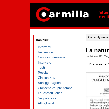
Currently viewi
Contenuti
Interventi
La natur
Recensioni
Pubblicato il
26 Mag
Controinformazione
Interviste
di
Francesca F
Testi
Poesia
Cinema & tv
Schegge taglienti
Cronache del pre-bomba
I suonatori Jones
Segnalazioni
AltroQuando