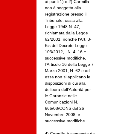
ai punti 1) e 2) Carmilla
non è soggetta alla
registrazione presso il
Tribunale, ossia alla
Legge 1948 N. 47,
richiamata dalla Legge
62/2001, nonché l’Art. 3-
Bis del Decreto Legge
103/2012, _N. 4_16 e
successive modifiche,
l’Articolo 16 della Legge 7
Marzo 2001, N. 62 e ad
essa non si applicano le
disposizioni di cui alla
delibera dell'Autorità per
le Garanzie nelle
Comunicazioni N.
666/08/CONS del 26
Novembre 2008, e
successive modifiche.
4) Carmilla è composta da