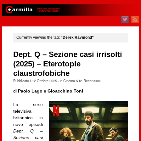
Currently viewing the tag:
"Derek Raymond"
Dept. Q – Sezione casi irrisolti
(2025) – Eterotopie
claustrofobiche
Pubblicato il
12 Ottobre 2025
· in
Cinema & tv
,
Recensioni
·
di
Paolo Lago
e
Gioacchino Toni
La serie
televisiva
britannica in
nove episodi
Dept. Q –
Sezione casi