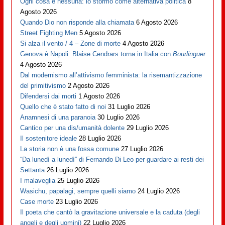
Ogni cosa e nessuna: lo stormo come alternativa politica
8
Agosto 2026
Quando Dio non risponde alla chiamata
6 Agosto 2026
Street Fighting Men
5 Agosto 2026
Si alza il vento / 4 – Zone di morte
4 Agosto 2026
Genova è Napoli: Blaise Cendrars torna in Italia con
Bourlinguer
4 Agosto 2026
Dal modernismo all’attivismo femminista: la risemantizzazione
del primitivismo
2 Agosto 2026
Difendersi dai morti
1 Agosto 2026
Quello che è stato fatto di noi
31 Luglio 2026
Anamnesi di una paranoia
30 Luglio 2026
Cantico per una dis/umanità dolente
29 Luglio 2026
Il sostenitore ideale
28 Luglio 2026
La storia non è una fossa comune
27 Luglio 2026
“Da lunedì a lunedì” di Fernando Di Leo per guardare ai resti dei
Settanta
26 Luglio 2026
I malaveglia
25 Luglio 2026
Wasichu, papalagi, sempre quelli siamo
24 Luglio 2026
Case morte
23 Luglio 2026
Il poeta che cantò la gravitazione universale e la caduta (degli
angeli e degli uomini)
22 Luglio 2026