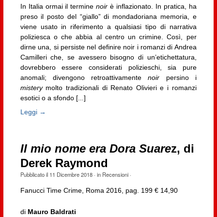
In Italia ormai il termine
noir
è inflazionato. In pratica, ha
preso il posto del “giallo” di mondadoriana memoria, e
viene usato in riferimento a qualsiasi tipo di narrativa
poliziesca o che abbia al centro un crimine. Così, per
dirne una, si persiste nel definire noir i romanzi di Andrea
Camilleri che, se avessero bisogno di un’etichettatura,
dovrebbero essere considerati polizieschi, sia pure
anomali; divengono retroattivamente
noir
persino i
mistery
molto tradizionali di Renato Olivieri e i romanzi
esotici o a sfondo [...]
Leggi →
Il mio nome era Dora Suare
z, di
Derek Raymond
Pubblicato il
11 Dicembre 2018
· in
Recensioni
·
Fanucci Time Crime, Roma 2016, pag. 199 € 14,90
di
Mauro Baldrati