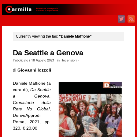
Currently viewing the tag:
"Daniele Maffione"
Da Seattle a Genova
Pubblicato il
18 Agosto 2021
· in
Recensioni
·
di
Giovanni Iozzoli
Daniele Maffione (a
cura di),
Da Seattle
a Genova.
Cronistoria della
Rete No Global
,
DeriveApprodi,
Roma, 2021, pp.
320, € 20,00