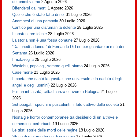
del primitivismo
2 Agosto 2026
Difendersi dai morti
1 Agosto 2026
Quello che è stato fatto di noi
31 Luglio 2026
Anamnesi di una paranoia
30 Luglio 2026
Cantico per una dis/umanità dolente
29 Luglio 2026
Il sostenitore ideale
28 Luglio 2026
La storia non è una fossa comune
27 Luglio 2026
“Da lunedì a lunedì” di Fernando Di Leo per guardare ai resti dei
Settanta
26 Luglio 2026
I malaveglia
25 Luglio 2026
Wasichu, papalagi, sempre quelli siamo
24 Luglio 2026
Case morte
23 Luglio 2026
Il poeta che cantò la gravitazione universale e la caduta (degli
angeli e degli uomini)
22 Luglio 2026
E man int la zità, cittadinanza e lavoro a Bologna
21 Luglio
2026
Sottopagati, sporchi e puzzolenti: il lato cattivo della società
21
Luglio 2026
Nostalgie horror contemporanee tra desiderio di un altrove e
riemersioni perturbanti
19 Luglio 2026
Le tristi storie delle morti delle regine
18 Luglio 2026
Storie di metamorfosi e di epidemie
17 Luglio 2026