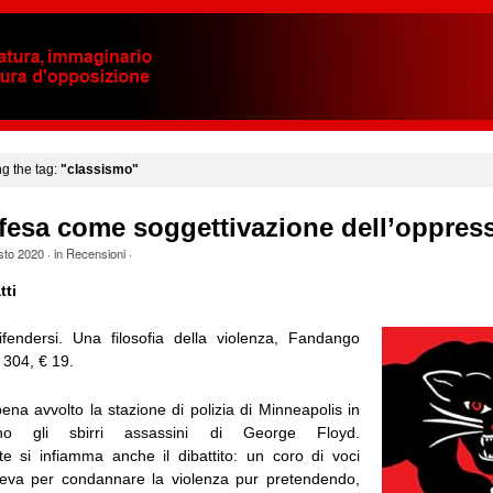
ng the tag:
"classismo"
fesa come soggettivazione dell’oppres
sto 2020
· in
Recensioni
·
tti
ifendersi. Una filosofia della violenza, Fandango
. 304, € 19.
ena avvolto la stazione di polizia di Minneapolis in
ano gli sbirri assassini di George Floyd.
 si infiamma anche il dibattito: un coro di voci
 leva per condannare la violenza pur pretendendo,