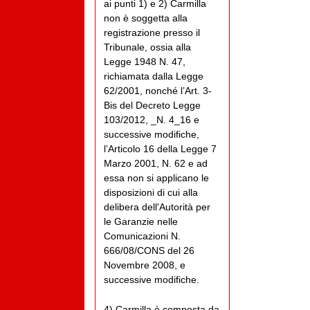
ai punti 1) e 2) Carmilla
non è soggetta alla
registrazione presso il
Tribunale, ossia alla
Legge 1948 N. 47,
richiamata dalla Legge
62/2001, nonché l’Art. 3-
Bis del Decreto Legge
103/2012, _N. 4_16 e
successive modifiche,
l’Articolo 16 della Legge 7
Marzo 2001, N. 62 e ad
essa non si applicano le
disposizioni di cui alla
delibera dell'Autorità per
le Garanzie nelle
Comunicazioni N.
666/08/CONS del 26
Novembre 2008, e
successive modifiche.
4) Carmilla è composta da