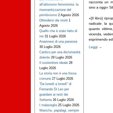
racconta un m
all’attivismo femminista: la
sino a oggi» Si
risemantizzazione del
primitivismo
2 Agosto 2026
«[Il libro] rip
Difendersi dai morti
1
radicale: la 
Agosto 2026
quanto vittime
Quello che è stato fatto di
vicenda, vedend
noi
31 Luglio 2026
esprimendo ed e
Anamnesi di una paranoia
Leggi →
30 Luglio 2026
Cantico per una dis/umanità
dolente
29 Luglio 2026
Il sostenitore ideale
28
Luglio 2026
La storia non è una fossa
comune
27 Luglio 2026
“Da lunedì a lunedì” di
Fernando Di Leo per
guardare ai resti dei
Settanta
26 Luglio 2026
I malaveglia
25 Luglio 2026
Wasichu, papalagi, sempre