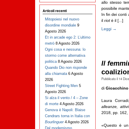
allo stesso te
possibile mante
Articoli recenti
In fin dei cont
Mitopoiesi nel nuovo
il
riot
è il [...]
disordine mondiale
9
Leggi →
Agosto 2026
Et in arcade ego 2: L’ultimo
metrò
8 Agosto 2026
Ogni cosa e nessuna: lo
stormo come alternativa
politica
8 Agosto 2026
Il femmi
Quando Dio non risponde
coalizio
alla chiamata
6 Agosto
Pubblicato il
14 Dic
2026
Street Fighting Men
5
di
Gioacchino
Agosto 2026
Si alza il vento / 4 – Zone
Laura Corrad
di morte
4 Agosto 2026
alleanze, att
Genova è Napoli: Blaise
2018, pp. 162,
Cendrars torna in Italia con
Bourlinguer
4 Agosto 2026
«Questo è un 
Dal modernismo