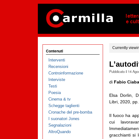
Currently viewi
Contenuti
Interventi
L’autodi
Recensioni
Pubblicato il
14 Ago
Controinformazione
Interviste
di
Fabio Ciaba
Testi
Poesia
Elsa Dorlin, D
Cinema & tv
Libri, 2020, pp
Schegge taglienti
Cronache del pre-bomba
Il fuoco ha app
I suonatori Jones
cui lavorav
Segnalazioni
Immediatamente
AltroQuando
gracchianti si