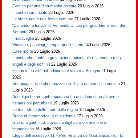
Cantico per una dis/umanità dolente
29 Luglio 2026
Il sostenitore ideale
28 Luglio 2026
La storia non è una fossa comune
27 Luglio 2026
“Da lunedì a lunedì” di Fernando Di Leo per guardare ai resti dei
Settanta
26 Luglio 2026
I malaveglia
25 Luglio 2026
Wasichu, papalagi, sempre quelli siamo
24 Luglio 2026
Case morte
23 Luglio 2026
Il poeta che cantò la gravitazione universale e la caduta (degli
angeli e degli uomini)
22 Luglio 2026
E man int la zità, cittadinanza e lavoro a Bologna
21 Luglio
2026
Sottopagati, sporchi e puzzolenti: il lato cattivo della società
21
Luglio 2026
Nostalgie horror contemporanee tra desiderio di un altrove e
riemersioni perturbanti
19 Luglio 2026
Le tristi storie delle morti delle regine
18 Luglio 2026
Storie di metamorfosi e di epidemie
17 Luglio 2026
Guerra algoritmica, sovranità digitale e costruzione di
immaginario
16 Luglio 2026
Elogio dell’eccesso / 11 –
Per me si va ne la città dolente…
la