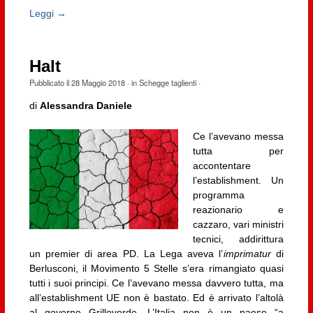
Leggi →
Halt
Pubblicato il
28 Maggio 2018
· in
Schegge taglienti
·
di
Alessandra Daniele
Ce l’avevano messa
tutta per
accontentare
l’establishment. Un
programma
reazionario e
cazzaro, vari ministri
tecnici, addirittura
un premier di area PD. La Lega aveva l’
imprimatur
di
Berlusconi, il Movimento 5 Stelle s’era rimangiato quasi
tutti i suoi principi. Ce l’avevano messa davvero tutta, ma
all’establishment UE non è bastato. Ed è arrivato l’altolà
al governo Grilloverde. L’Italia non è un paese “a