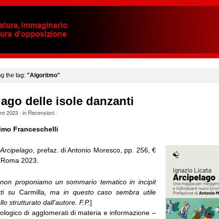
ng the tag:
"Algoritmo"
lago delle isole danzanti
bre 2023
· in
Recensioni
·
imo Franceschelli
,
Arcipelago
, prefaz. di Antonio Moresco, pp. 256, €
, Roma 2023.
on proponiamo un sommario tematico in incipit
rti su
Carmilla
, ma in questo caso sembra utile
o strutturato dall’autore. F.P.
]
ologico di agglomerati di materia e informazione –