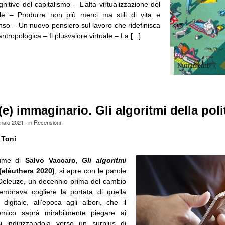
nitive del capitalismo – L’alta virtualizzazione del
le – Produrre non più merci ma stili di vita e
nso – Un nuovo pensiero sul lavoro che ridefinisca
tropologica – Il plusvalore virtuale – La [...]
e) immaginario. Gli algoritmi della poli
naio 2021
· in
Recensioni
·
 Toni
lume di
Salvo Vaccaro,
Gli algoritmi
elèuthera 2020)
, si apre con le parole
 Deleuze, un decennio prima del cambio
sembrava cogliere la portata di quella
 digitale, all’epoca agli albori, che il
mico saprà mirabilmente piegare ai
si indirizzandola verso un surplus di