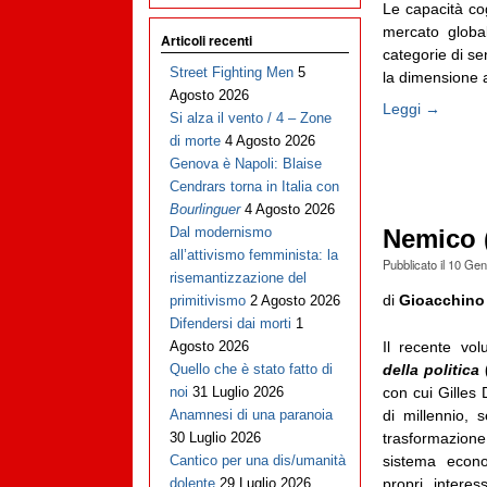
Le capacità cog
mercato globa
Articoli recenti
categorie di se
Street Fighting Men
5
la dimensione an
Agosto 2026
Leggi →
Si alza il vento / 4 – Zone
di morte
4 Agosto 2026
Genova è Napoli: Blaise
Cendrars torna in Italia con
Bourlinguer
4 Agosto 2026
Dal modernismo
Nemico (
all’attivismo femminista: la
Pubblicato il
10 Gen
risemantizzazione del
di
Gioacchino
primitivismo
2 Agosto 2026
Difendersi dai morti
1
Il recente vo
Agosto 2026
della politica
(
Quello che è stato fatto di
con cui Gilles
noi
31 Luglio 2026
di millennio, 
Anamnesi di una paranoia
trasformazione
30 Luglio 2026
sistema econo
Cantico per una dis/umanità
propri interes
dolente
29 Luglio 2026