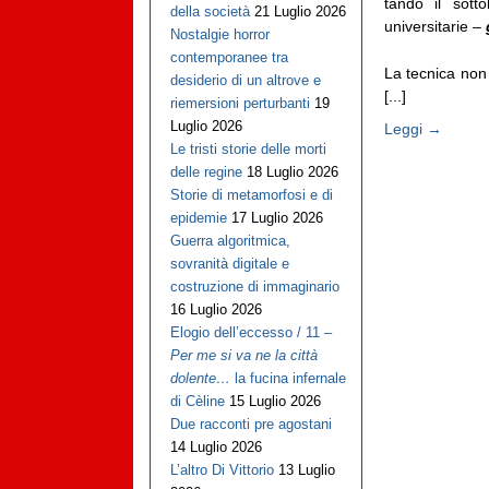
tando il sott
della società
21 Luglio 2026
universitarie –
Nostalgie horror
contemporanee tra
La tecnica non
desiderio di un altrove e
[...]
riemersioni perturbanti
19
Luglio 2026
Leggi →
Le tristi storie delle morti
delle regine
18 Luglio 2026
Storie di metamorfosi e di
epidemie
17 Luglio 2026
Guerra algoritmica,
sovranità digitale e
costruzione di immaginario
16 Luglio 2026
Elogio dell’eccesso / 11 –
Per me si va ne la città
dolente…
la fucina infernale
di Cèline
15 Luglio 2026
Due racconti pre agostani
14 Luglio 2026
L’altro Di Vittorio
13 Luglio