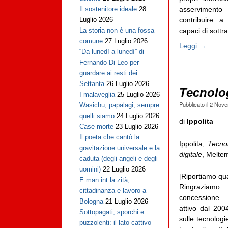
asservimento
Il sostenitore ideale
28
contribuire a
Luglio 2026
capaci di sottra
La storia non è una fossa
comune
27 Luglio 2026
Leggi →
“Da lunedì a lunedì” di
Fernando Di Leo per
guardare ai resti dei
Settanta
26 Luglio 2026
Tecnolo
I malaveglia
25 Luglio 2026
Pubblicato il
2 Nove
Wasichu, papalagi, sempre
quelli siamo
24 Luglio 2026
di
Ippolita
Case morte
23 Luglio 2026
Il poeta che cantò la
Ippolita,
Tecno
gravitazione universale e la
digitale
, Meltem
caduta (degli angeli e degli
uomini)
22 Luglio 2026
[Riportiamo qu
E man int la zità,
Ringraziamo 
cittadinanza e lavoro a
concessione 
Bologna
21 Luglio 2026
attivo dal 20
Sottopagati, sporchi e
sulle tecnologi
puzzolenti: il lato cattivo