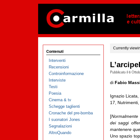
Currently viewi
Contenuti
Interventi
L’arcipe
Recensioni
Pubblicato il
6 Otto
Controinformazione
Interviste
di
Fabio Mass
Testi
Poesia
Ignazio Licata
Cinema & tv
17, Nutrimenti
Schegge taglienti
Cronache del pre-bomba
[
Normalmente n
I suonatori Jones
dei saggi offe
Segnalazioni
mantenere quell
AltroQuando
Uno spazio top