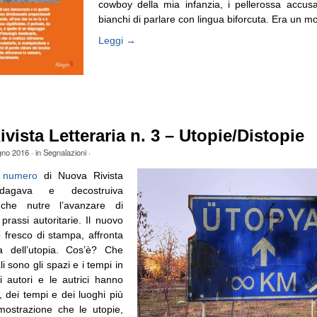
cowboy della mia infanzia, i pellerossa accus
bianchi di parlare con lingua biforcuta. Era un mod
Leggi →
vista Letteraria n. 3 – Utopie/Distopie
gno 2016
· in
Segnalazioni
·
 numero
di Nuova Rivista
indagava e decostruiva
 che nutre l’avanzare di
prassi autoritarie. Il nuovo
 fresco di stampa, affronta
a dell’utopia. Cos’è? Che
 sono gli spazi e i tempi in
i autori e le autrici hanno
i, dei tempi e dei luoghi più
imostrazione che le utopie,