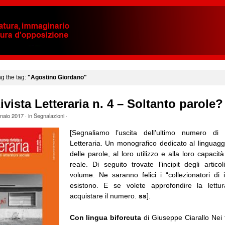
ng the tag:
"Agostino Giordano"
vista Letteraria n. 4 – Soltanto parole?
naio 2017
· in
Segnalazioni
·
[Segnaliamo l’uscita dell’ultimo numero di
Letteraria. Un monografico dedicato al linguaggio
delle parole, al loro utilizzo e alla loro capacità
reale. Di seguito trovate l’incipit degli artico
volume. Ne saranno felici i “collezionatori di i
esistono. E se volete approfondire la lettu
acquistare il numero.
ss
].
Con lingua biforcuta
di Giuseppe Ciarallo Nei f