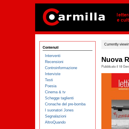
Currently viewi
Contenuti
Interventi
Nuova Ri
Recensioni
Pubblicato il
18 Gen
Controinformazione
Interviste
Testi
Poesia
Cinema & tv
Schegge taglienti
Cronache del pre-bomba
I suonatori Jones
Segnalazioni
AltroQuando