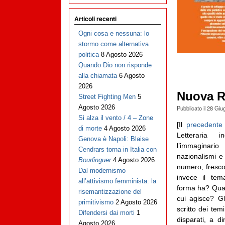
Articoli recenti
Ogni cosa e nessuna: lo
stormo come alternativa
politica
8 Agosto 2026
Quando Dio non risponde
alla chiamata
6 Agosto
2026
Nuova Ri
Street Fighting Men
5
Agosto 2026
Pubblicato il
28 Giu
Si alza il vento / 4 – Zone
[Il
precedente
di morte
4 Agosto 2026
Letteraria 
Genova è Napoli: Blaise
l’immaginario
Cendrars torna in Italia con
nazionalismi e 
Bourlinguer
4 Agosto 2026
numero, fresco
Dal modernismo
invece il tem
all’attivismo femminista: la
forma ha? Quali
risemantizzazione del
cui agisce? Gl
primitivismo
2 Agosto 2026
scritto dei tem
Difendersi dai morti
1
disparati, a d
Agosto 2026