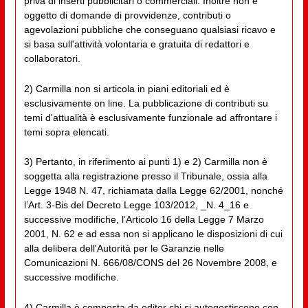
priva di inserti pubblicitari o commerciali. Inoltre non è
oggetto di domande di provvidenze, contributi o
agevolazioni pubbliche che conseguano qualsiasi ricavo e
si basa sull'attività volontaria e gratuita di redattori e
collaboratori.
2) Carmilla non si articola in piani editoriali ed è
esclusivamente on line. La pubblicazione di contributi su
temi d'attualità è esclusivamente funzionale ad affrontare i
temi sopra elencati.
3) Pertanto, in riferimento ai punti 1) e 2) Carmilla non è
soggetta alla registrazione presso il Tribunale, ossia alla
Legge 1948 N. 47, richiamata dalla Legge 62/2001, nonché
l’Art. 3-Bis del Decreto Legge 103/2012, _N. 4_16 e
successive modifiche, l’Articolo 16 della Legge 7 Marzo
2001, N. 62 e ad essa non si applicano le disposizioni di cui
alla delibera dell'Autorità per le Garanzie nelle
Comunicazioni N. 666/08/CONS del 26 Novembre 2008, e
successive modifiche.
4) Carmilla è composta da editor chi si autogestiscono con