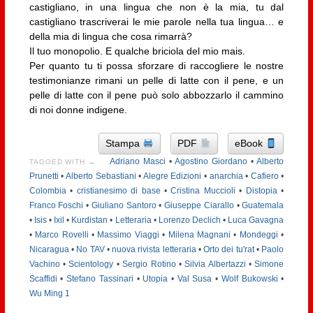
castigliano, in una lingua che non è la mia, tu dal
castigliano trascriverai le mie parole nella tua lingua… e
della mia di lingua che cosa rimarrà?
Il tuo monopolio. E qualche briciola del mio mais.
Per quanto tu ti possa sforzare di raccogliere le nostre
testimonianze rimani un pelle di latte con il pene, e un
pelle di latte con il pene può solo abbozzarlo il cammino
di noi donne indigene.
Stampa
PDF
eBook
Adriano Masci
•
Agostino Giordano
•
Alberto
TAGGED WITH →
Prunetti
•
Alberto Sebastiani
•
Alegre Edizioni
•
anarchia
•
Cafiero
•
Colombia
•
cristianesimo di base
•
Cristina Muccioli
•
Distopia
•
Franco Foschi
•
Giuliano Santoro
•
Giuseppe Ciarallo
•
Guatemala
•
Isis
•
Ixil
•
Kurdistan
•
Letteraria
•
Lorenzo Declich
•
Luca Gavagna
•
Marco Rovelli
•
Massimo Viaggi
•
Milena Magnani
•
Mondeggi
•
Nicaragua
•
No TAV
•
nuova rivista letteraria
•
Orto dei tu'rat
•
Paolo
Vachino
•
Scientology
•
Sergio Rotino
•
Silvia Albertazzi
•
Simone
Scaffidi
•
Stefano Tassinari
•
Utopia
•
Val Susa
•
Wolf Bukowski
•
Wu Ming 1