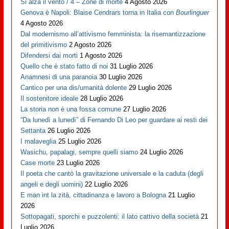
Si alza il vento / 4 – Zone di morte
4 Agosto 2026
Genova è Napoli: Blaise Cendrars torna in Italia con
Bourlinguer
4 Agosto 2026
Dal modernismo all’attivismo femminista: la risemantizzazione
del primitivismo
2 Agosto 2026
Difendersi dai morti
1 Agosto 2026
Quello che è stato fatto di noi
31 Luglio 2026
Anamnesi di una paranoia
30 Luglio 2026
Cantico per una dis/umanità dolente
29 Luglio 2026
Il sostenitore ideale
28 Luglio 2026
La storia non è una fossa comune
27 Luglio 2026
“Da lunedì a lunedì” di Fernando Di Leo per guardare ai resti dei
Settanta
26 Luglio 2026
I malaveglia
25 Luglio 2026
Wasichu, papalagi, sempre quelli siamo
24 Luglio 2026
Case morte
23 Luglio 2026
Il poeta che cantò la gravitazione universale e la caduta (degli
angeli e degli uomini)
22 Luglio 2026
E man int la zità, cittadinanza e lavoro a Bologna
21 Luglio
2026
Sottopagati, sporchi e puzzolenti: il lato cattivo della società
21
Luglio 2026