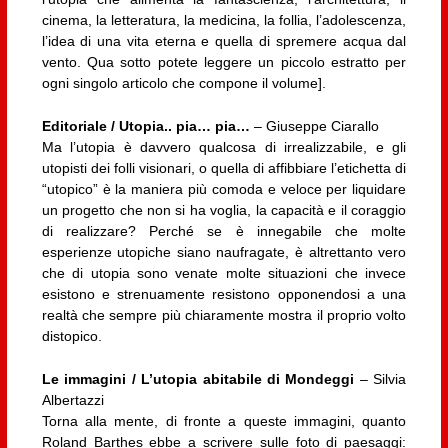
cinema, la letteratura, la medicina, la follia, l’adolescenza,
l’idea di una vita eterna e quella di spremere acqua dal
vento. Qua sotto potete leggere un piccolo estratto per
ogni singolo articolo che compone il volume].
Editoriale / Utopia.. pia… pia…
– Giuseppe Ciarallo
Ma l’utopia è davvero qualcosa di irrealizzabile, e gli
utopisti dei folli visionari, o quella di affibbiare l’etichetta di
“utopico” è la maniera più comoda e veloce per liquidare
un progetto che non si ha voglia, la capacità e il coraggio
di realizzare? Perché se è innegabile che molte
esperienze utopiche siano naufragate, è altrettanto vero
che di utopia sono venate molte situazioni che invece
esistono e strenuamente resistono opponendosi a una
realtà che sempre più chiaramente mostra il proprio volto
distopico.
Le immagini /
L’utopia abitabile di Mondeggi
– Silvia
Albertazzi
Torna alla mente, di fronte a queste immagini, quanto
Roland Barthes ebbe a scrivere sulle foto di paesaggi: