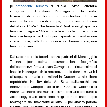
[Il
precedente numero
di Nuova Rivista Letteraria
indagava e decostruiva l’immaginario che nutre
l’avanzare di nazionalismi e prassi autoritarie. Il nuovo
numero, fresco fresco di stampa, affronta invece il tema
dell’utopia. Cos’è? Che forma ha? Quali sono gli spazi e i
tempi in cui agisce? Gli autori e le autrici hanno scritto dei
temi, dei tempi e dei luoghi più disparati, a dimostrazione
che le utopie, nella loro concretezza d’immaginario, non
hanno frontiere.
Dal racconto della fattoria senza padroni di Mondeggi in
Toscana (con ottima documentazione fotografica
dell’esperienza firmata Luca Gavagna) al cristianesimo di
base in Nicaragua; dalla resistenza delle donne maya ixil
all’utopia autoritaria dei militari in Guatemala alle libere
repubbliche No Tav della Val Susa; dall’anarchia tra
Benevento e Campobasso di fine ‘800 alla Colombia di
Eduar Lanchero; dal municipalismo libertario dei curdi a
Scientology e alle altre sette religiose nate dalle utopie
naufragate dei movimenti di lotta. E poi ancora potrete
l’utopia che alimenta la fantascienza, l’architettura, il