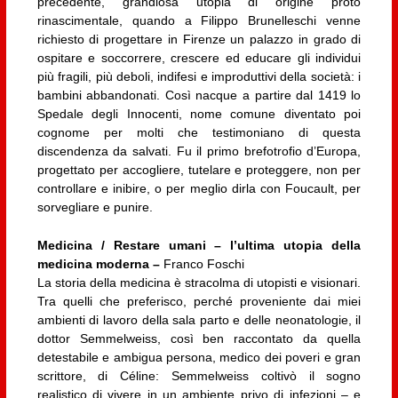
precedente, grandiosa utopia di origine proto
rinascimentale, quando a Filippo Brunelleschi venne
richiesto di progettare in Firenze un palazzo in grado di
ospitare e soccorrere, crescere ed educare gli individui
più fragili, più deboli, indifesi e improduttivi della società: i
bambini abbandonati. Così nacque a partire dal 1419 lo
Spedale degli Innocenti, nome comune diventato poi
cognome per molti che testimoniano di questa
discendenza da salvati. Fu il primo brefotrofio d’Europa,
progettato per accogliere, tutelare e proteggere, non per
controllare e inibire, o per meglio dirla con Foucault, per
sorvegliare e punire.
Medicina / Restare umani – l’ultima utopia della
medicina moderna –
Franco Foschi
La storia della medicina è stracolma di utopisti e visionari.
Tra quelli che preferisco, perché proveniente dai miei
ambienti di lavoro della sala parto e delle neonatologie, il
dottor Semmelweiss, così ben raccontato da quella
detestabile e ambigua persona, medico dei poveri e gran
scrittore, di Céline: Semmelweiss coltivò il sogno
realistico di vivere in un ambiente privo di infezioni – e