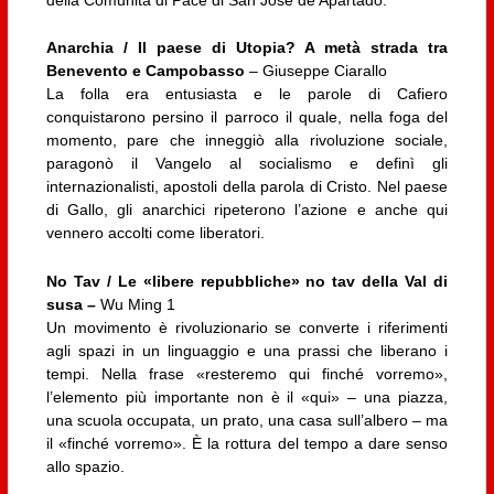
Anarchia / Il paese di Utopia? A metà strada tra
Benevento e Campobasso
– Giuseppe Ciarallo
La folla era entusiasta e le parole di Cafiero
conquistarono persino il parroco il quale, nella foga del
momento, pare che inneggiò alla rivoluzione sociale,
paragonò il Vangelo al socialismo e definì gli
internazionalisti, apostoli della parola di Cristo. Nel paese
di Gallo, gli anarchici ripeterono l’azione e anche qui
vennero accolti come liberatori.
No Tav /
Le «libere repubbliche» no tav della Val di
susa –
Wu Ming 1
Un movimento è rivoluzionario se converte i riferimenti
agli spazi in un linguaggio e una prassi che liberano i
tempi. Nella frase «resteremo qui finché vorremo»,
l’elemento più importante non è il «qui» – una piazza,
una scuola occupata, un prato, una casa sull’albero – ma
il «finché vorremo». È la rottura del tempo a dare senso
allo spazio.