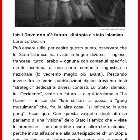
Isis / Dove non c’è futuro: distopia e stato islamico
–
Lorenzo Declich
Può essere utile, per capire questo punto, osservare che
lo Stato Islamico ha riviste in lingue diverse – inglese,
francese, turco, arabo – ognuna con contenuti specifici,
diretti insomma a una certa comunità linguistica o
nazionale (lo vedremo meglio più avanti). Pescando
invece fra le varie pubblicazioni digitali troviamo testi
“strategici” dedicati ai diversi contesti. Lo Stato Islamico,
in “Occidente”, vede un futuro – e qui torniamo a “La
Haine” – in cui dai “lupi solitari” si passa a “gang
musulmane” che, fra le altre cose, “si infiltrano in altre
gang”. Ecco qua. Con questa valigetta degli attrezzi
parliamo di una “visione” dello Stato Islamico che – viste
le premesse – non potrebbe essere altro che distopica,
perché invita all’azione e alla partecipazione chi un’utopia
non ce l’ha e un futuro non lo vede, chi si pone il