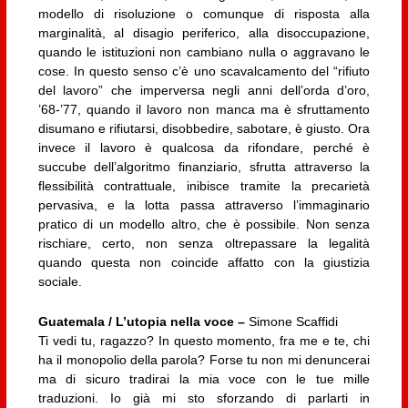
modello di risoluzione o comunque di risposta alla
marginalità, al disagio periferico, alla disoccupazione,
quando le istituzioni non cambiano nulla o aggravano le
cose. In questo senso c’è uno scavalcamento del “rifiuto
del lavoro” che imperversa negli anni dell’orda d’oro,
’68-’77, quando il lavoro non manca ma è sfruttamento
disumano e rifiutarsi, disobbedire, sabotare, è giusto. Ora
invece il lavoro è qualcosa da rifondare, perché è
succube dell’algoritmo finanziario, sfrutta attraverso la
flessibilità contrattuale, inibisce tramite la precarietà
pervasiva, e la lotta passa attraverso l’immaginario
pratico di un modello altro, che è possibile. Non senza
rischiare, certo, non senza oltrepassare la legalità
quando questa non coincide affatto con la giustizia
sociale.
Guatemala / L’utopia nella voce –
Simone Scaffidi
Ti vedi tu, ragazzo? In questo momento, fra me e te, chi
ha il monopolio della parola? Forse tu non mi denuncerai
ma di sicuro tradirai la mia voce con le tue mille
traduzioni. Io già mi sto sforzando di parlarti in