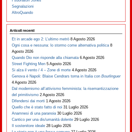
I suonatori Jones
Segnalazioni
AltroQuando
Articoli recenti
Et in arcade ego 2: L’ultimo metrò
8 Agosto 2026
Ogni cosa e nessuna: lo stormo come alternativa politica
8
Agosto 2026
Quando Dio non risponde alla chiamata
6 Agosto 2026
Street Fighting Men
5 Agosto 2026
Si alza il vento / 4 – Zone di morte
4 Agosto 2026
Genova è Napoli: Blaise Cendrars torna in Italia con
Bourlinguer
4 Agosto 2026
Dal modernismo all’attivismo femminista: la risemantizzazione
del primitivismo
2 Agosto 2026
Difendersi dai morti
1 Agosto 2026
Quello che è stato fatto di noi
31 Luglio 2026
Anamnesi di una paranoia
30 Luglio 2026
Cantico per una dis/umanità dolente
29 Luglio 2026
Il sostenitore ideale
28 Luglio 2026
La storia non è una fossa comune
27 Luglio 2026