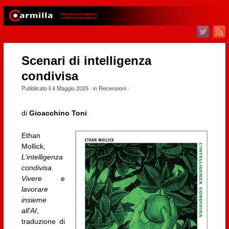
Scenari di intelligenza
condivisa
Pubblicato il
4 Maggio 2025
· in
Recensioni
·
di
Gioacchino Toni
Ethan
Mollick,
L’intelligenza
condivisa.
Vivere e
lavorare
insieme
all’AI
,
traduzione di