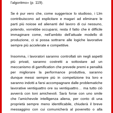
l’algoritmo» (p. 119).
Se è pur vero che, come suggerisce lo studioso, i Llm
contribuiscono ad esplicitare e magari ad eliminare le
parti più noiose ed alienanti del lavoro di cui nessuno,
potendo, vorrebbe occuparsi, resta il fatto che è difficile
immaginare come, nell’ambito dell’attuale modello di
produzione, ci si possa sottrarre alle logiche lavorative
sempre più accelerate e competitive.
Insomma, i lavoratori saranno controllati sin negli aspetti
più privati, saranno costretti a sottostare ad un
meccanismo di gamification che prevede premi e penalità
per migliorare la performance produttiva, saranno
dunque messi sempre più in competizione tra loro e
saranno indotti a farsi accompagnare dalle problematiche
lavorative ventiquattro ore su ventiquattro… ma tutto ciò
avverrà con toni amichevoli. Sarà forse con uno smile
che l’amichevole intelligenza aliena, per conto di una
proprietà sempre meno identificabile, chiuderà il breve
messaggino con cui comunicherà al poveretto o alla