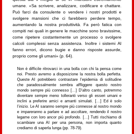
umane. «Sa scrivere, analizzare, codificare e chattare.
Può farci da consulente o vendere i nostri prodotti e
svolgere mansioni che ci farebbero perdere tempo,
aumentando la nostra produttività. Fa però fatica con
compiti nei quali in genere le macchine sono bravissime,
come ripetere costantemente un processo o svolgere
calcoli complessi senza assistenza. Inoltre i sistemi AI
fanno errori, dicono bugie e danno risposte assurde,
proprio come gli umani» (p. 64).
Non è difficile ritrovarci in una bolla con chi la pensa come
noi. Presto avremo a disposizione la nostra bolla perfetta.
Queste AI potrebbero contrastare l’epidemia di solitudine
che paradossalmente sembra affliggere questo nostro
mondo sempre più connesso […] D’altro canto, potremmo
diventare sempre meno tolleranti verso gli esseri umani e
inclini a preferire amici e amanti simulati. […] Ed è solo
l’inizio. Le AI saranno sempre più connesse al nostro mondo
e impareranno a parlare e ad ascoltare, rendendo il nostro
legame con loro ancor più profondo. […] Tutti rischiamo di
scambiare una AI per una persona, non importa quanto
crediamo di saperla lunga (pp. 78-79).