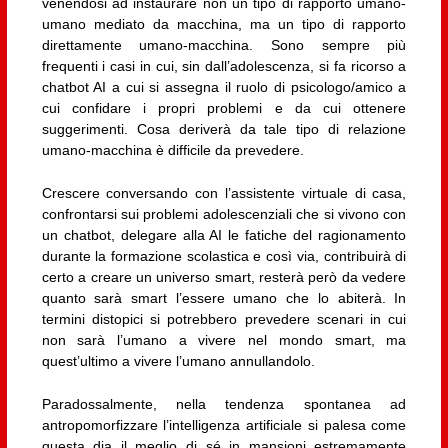
venendosi ad instaurare non un tipo di rapporto umano-
umano mediato da macchina, ma un tipo di rapporto
direttamente umano-macchina. Sono sempre più
frequenti i casi in cui, sin dall’adolescenza, si fa ricorso a
chatbot AI a cui si assegna il ruolo di psicologo/amico a
cui confidare i propri problemi e da cui ottenere
suggerimenti. Cosa deriverà da tale tipo di relazione
umano-macchina è difficile da prevedere.
Crescere conversando con l’assistente virtuale di casa,
confrontarsi sui problemi adolescenziali che si vivono con
un chatbot, delegare alla AI le fatiche del ragionamento
durante la formazione scolastica e così via, contribuirà di
certo a creare un universo smart, resterà però da vedere
quanto sarà smart l’essere umano che lo abiterà. In
termini distopici si potrebbero prevedere scenari in cui
non sarà l’umano a vivere nel mondo smart, ma
quest’ultimo a vivere l’umano annullandolo.
Paradossalmente, nella tendenza spontanea ad
antropomorfizzare l’intelligenza artificiale si palesa come
questa dia il meglio di sé in mansioni estremamente