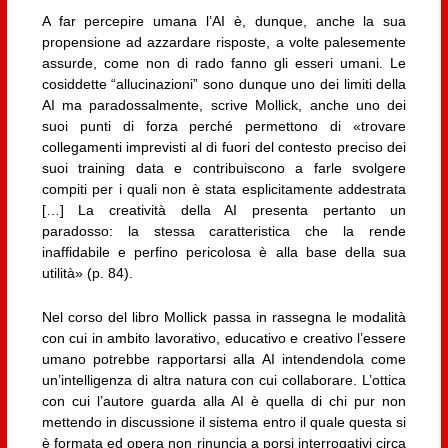
A far percepire umana l’AI è, dunque, anche la sua
propensione ad azzardare risposte, a volte palesemente
assurde, come non di rado fanno gli esseri umani. Le
cosiddette “allucinazioni” sono dunque uno dei limiti della
AI ma paradossalmente, scrive Mollick, anche uno dei
suoi punti di forza perché permettono di «trovare
collegamenti imprevisti al di fuori del contesto preciso dei
suoi training data e contribuiscono a farle svolgere
compiti per i quali non è stata esplicitamente addestrata
[…] La creatività della AI presenta pertanto un
paradosso: la stessa caratteristica che la rende
inaffidabile e perfino pericolosa è alla base della sua
utilità» (p. 84).
Nel corso del libro Mollick passa in rassegna le modalità
con cui in ambito lavorativo, educativo e creativo l’essere
umano potrebbe rapportarsi alla AI intendendola come
un’intelligenza di altra natura con cui collaborare. L’ottica
con cui l’autore guarda alla AI è quella di chi pur non
mettendo in discussione il sistema entro il quale questa si
è formata ed opera non rinuncia a porsi interrogativi circa