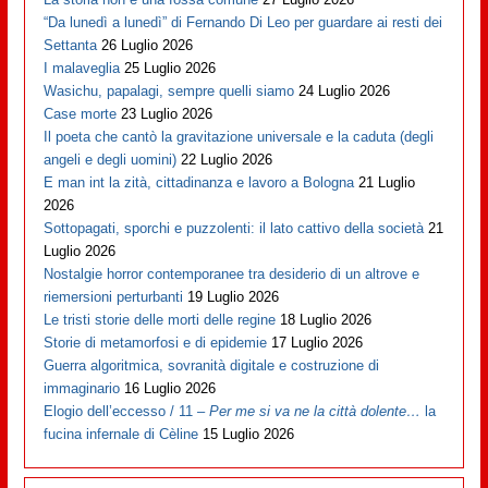
“Da lunedì a lunedì” di Fernando Di Leo per guardare ai resti dei
Settanta
26 Luglio 2026
I malaveglia
25 Luglio 2026
Wasichu, papalagi, sempre quelli siamo
24 Luglio 2026
Case morte
23 Luglio 2026
Il poeta che cantò la gravitazione universale e la caduta (degli
angeli e degli uomini)
22 Luglio 2026
E man int la zità, cittadinanza e lavoro a Bologna
21 Luglio
2026
Sottopagati, sporchi e puzzolenti: il lato cattivo della società
21
Luglio 2026
Nostalgie horror contemporanee tra desiderio di un altrove e
riemersioni perturbanti
19 Luglio 2026
Le tristi storie delle morti delle regine
18 Luglio 2026
Storie di metamorfosi e di epidemie
17 Luglio 2026
Guerra algoritmica, sovranità digitale e costruzione di
immaginario
16 Luglio 2026
Elogio dell’eccesso / 11 –
Per me si va ne la città dolente…
la
fucina infernale di Cèline
15 Luglio 2026