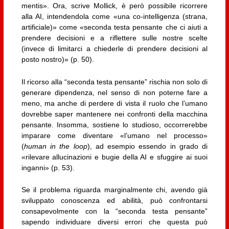
mentis». Ora, scrive Mollick, è però possibile ricorrere
alla AI, intendendola come «una co-intelligenza (strana,
artificiale)» come «seconda testa pensante che ci aiuti a
prendere decisioni e a riflettere sulle nostre scelte
(invece di limitarci a chiederle di prendere decisioni al
posto nostro)» (p. 50).
Il ricorso alla “seconda testa pensante” rischia non solo di
generare dipendenza, nel senso di non poterne fare a
meno, ma anche di perdere di vista il ruolo che l’umano
dovrebbe saper mantenere nei confronti della macchina
pensante. Insomma, sostiene lo studioso, occorrerebbe
imparare come diventare «l’umano nel processo»
(
human in the loop
), ad esempio essendo in grado di
«rilevare allucinazioni e bugie della AI e sfuggire ai suoi
inganni» (p. 53).
Se il problema riguarda marginalmente chi, avendo già
sviluppato conoscenza ed abilità, può confrontarsi
consapevolmente con la “seconda testa pensante”
sapendo individuare diversi errori che questa può