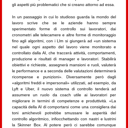
gli aspetti più problematici che si creano attorno ad essa.
In un passaggio in cui lo studioso guarda la mondo del
lavoro scrive che se le aziende hanno sempre
sperimentato forme di controllo sui lavoratori, dai
cronometri alle telecamere e altre forme di monitoraggio
fino agli algoritmi, con i Llm si giungerà ad «un sistema
nel quale ogni aspetto del lavoro viene monitorato e
controllato dalla AI, che traccerà attività, comportamenti,
produzione e risultati di manager e lavoratori. Stabilirà
obiettivi e richieste, assegnerà mansioni e ruoli, valuterà
le performance e a seconda delle valutazioni determinerà
ricompense e punizioni». Diversamente però dagli
«algoritmi freddi e impersonali» utilizzati, ad esempio, da
Lyft e Uber, il nuovo sistema di controllo tenderà ad
assumere un ruolo da coach utile ai lavoratori per
migliorare in termini di competenze e produttività. «La
capacità della AI di comportarsi come una consigliera dai
toni amichevoli potrebbe smussare le asperità del
controllo algoritmico, infiocchettando con nastri e lustrini
la Skinner Box. Al potere però ci sarebbe comunque