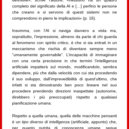
definitive», scrive l’autore, «nessuno ha un quadro
completo del significato della AI e […] perfino le persone
che creano e si servono di questi sistemi non ne
comprendono in pieno le implicazioni» (p. 16).
Insomma, con l’AI si naviga davvero a vista ma,
soprattutto, l’impressione, almeno da parte di chi guarda
al fenomeno con spirito critico, è che si sia entrati in un
meccanismo che rischia di diventare sempre meno
“umanamente governabile”. L’incapacità di immaginare
con una certa precisione in che termini l’intelligenza
artificiale impatterà sul mondo, modificandolo, sembra
dipendere, più che dalla velocità con cui sta procedendo
il suo sviluppo, dall’imprevedibilità di quest’ultimo, che
infatti si sta dimostrando ben poco lineare nel suo
procedere prendendo direzioni inaspettate (autonome,
direbbero i più preoccupati) rispetto a qualsiasi
pianificazione umana.
Rispetto a quella umana, quella delle macchine pensanti
è un
tipo diverso di intelligenza
(artificiale, appunto) che,
per quanto nutrita di conoscenze umane, segue