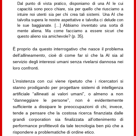
Dal punto di vista pratico, disponiamo di una AI le cui
capacità sono poco chiare, sia per quello che riusciamo a
intuire noi utenti sia per chi crea tali sistemi. Una AI che
talvolta supera le nostre aspettative e talvolta ci delude con
le sue baggianate. […] Abbiamo inventato una sorta di
mente aliena. Ma come facciamo a essere sicuri che
questo alieno sia amichevole? (p. 35).
È proprio da questo interrogativo che nasce il problema
dell’
allineamento
, cioè di come far sì che la AI sia al
servizio degli interessi umani senza rivelarsi dannosa nei
loro confronti.
L’insistenza con cui viene ripetuto che i ricercatori si
stanno prodigando per progettare sistemi di intelligenza
artificiale “allineati ai valori umani”, o almeno a non
“danneggiare le persone”, non è evidentemente
sufficiente a dissipare le preoccupazioni di chi, invece,
tende a pensare che la costosa ricerca finanziata dalle
grandi corporation sia finalizzata all’ottenimento di
performance profittevoli da tale tecnologia ben più che a
rispondere a problematiche di ordine etico.