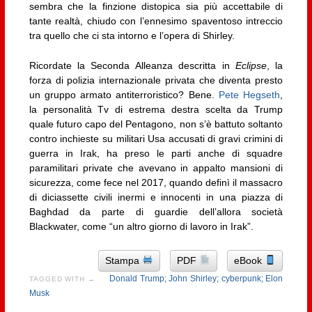
sembra che la finzione distopica sia più accettabile di
tante realtà, chiudo con l’ennesimo spaventoso intreccio
tra quello che ci sta intorno e l’opera di Shirley.
Ricordate la Seconda Alleanza descritta in
Eclipse
, la
forza di polizia internazionale privata che diventa presto
un gruppo armato antiterroristico? Bene.
Pete Hegseth
,
la personalità Tv di estrema destra scelta da Trump
quale futuro capo del Pentagono, non s’è battuto soltanto
contro inchieste su militari Usa accusati di gravi crimini di
guerra in Irak, ha preso le parti anche di squadre
paramilitari private che avevano in appalto mansioni di
sicurezza, come fece nel 2017, quando definì il massacro
di diciassette civili inermi e innocenti in una piazza di
Baghdad da parte di guardie dell’allora società
Blackwater, come “un altro giorno di lavoro in Irak”.
Stampa
PDF
eBook
Donald Trump; John Shirley; cyberpunk; Elon
TAGGED WITH →
Musk