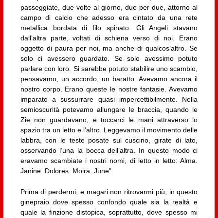
passeggiate, due volte al giorno, due per due, attorno al
campo di calcio che adesso era cintato da una rete
metallica bordata di filo spinato. Gli Angeli stavano
dall’altra parte, voltati di schiena verso di noi. Erano
oggetto di paura per noi, ma anche di qualcos’altro. Se
solo ci avessero guardato. Se solo avessimo potuto
parlare con loro. Si sarebbe potuto stabilire uno scambio,
pensavamo, un accordo, un baratto. Avevamo ancora il
nostro corpo. Erano queste le nostre fantasie. Avevamo
imparato a sussurrare quasi impercettibilmente. Nella
semioscurità potevamo allungare le braccia, quando le
Zie non guardavano, e toccarci le mani attraverso lo
spazio tra un letto e l’altro. Leggevamo il movimento delle
labbra, con le teste posate sul cuscino, girate di lato,
osservando l’una la bocca dell’altra. In questo modo ci
eravamo scambiate i nostri nomi, di letto in letto: Alma.
Janine. Dolores. Moira. June”.
Prima di perdermi, e magari non ritrovarmi più, in questo
ginepraio dove spesso confondo quale sia la realtà e
quale la finzione distopica, soprattutto, dove spesso mi