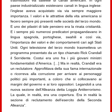
trasmissioni via satellite di canali americani. In ogni
paese industrializzato esistevano canali in lingua inglese:
l’inglese aveva acquistato via via sempre maggiore
importanza. I valori e le attrattive della vita americana si
fecero sempre più presenti nelle società del terzo mondo.
E uno dei pilastri di tale pensiero era la rinata cristianità.
E i sempre più numerosi predicatori propagandavano in
lingua spagnola, portoghese, swahili e così via,
l’importanza dei valori e dei comportamenti cari agli Stati
Uniti. Ogni televisione del terzo mondo trasmetteva un
programma presentato da un tipo chiamato Rick Crandall
il Sorridente. Costui era uno fra i più giovani ministri
fondamentalisti d’America. […] Ma in realtà, Crandall era
un reclutatore. Approfittava della sua fama internazionale
o ricorreva alla corruzione per arrivare ai personaggi
politici più importanti, a coloro che si collocavano ai
margini del governo e ai loro oppositori. Legandoli a una
nuova sezione dell’Alleanza detta Loggia Antiterrorismo.
La quale, in realtà, era una copertura. Era in realtà la
sezione di reclutamento dell’esercito della Seconda
Alleanza”.