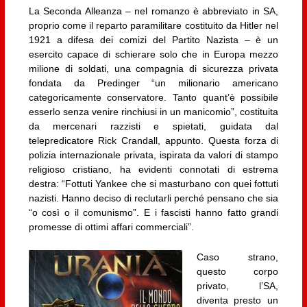
La Seconda Alleanza – nel romanzo è abbreviato in SA,
proprio come il reparto paramilitare costituito da Hitler nel
1921 a difesa dei comizi del Partito Nazista – è un
esercito capace di schierare solo che in Europa mezzo
milione di soldati, una compagnia di sicurezza privata
fondata da Predinger “un milionario americano
categoricamente conservatore. Tanto quant’è possibile
esserlo senza venire rinchiusi in un manicomio”, costituita
da mercenari razzisti e spietati, guidata dal
telepredicatore Rick Crandall, appunto. Questa forza di
polizia internazionale privata, ispirata da valori di stampo
religioso cristiano, ha evidenti connotati di estrema
destra: “Fottuti Yankee che si masturbano con quei fottuti
nazisti. Hanno deciso di reclutarli perché pensano che sia
“o così o il comunismo”. E i fascisti hanno fatto grandi
promesse di ottimi affari commerciali”.
Caso strano,
questo corpo
privato, l’SA,
diventa presto un