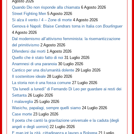
Agosto 2026
Quando Dio non risponde alla chiamata
6 Agosto 2026
Street Fighting Men
5 Agosto 2026
Si alza il vento / 4 – Zone di morte
4 Agosto 2026
Genova è Napoli: Blaise Cendrars torna in Italia con
Bourlinguer
4 Agosto 2026
Dal modernismo all’attivismo femminista: la risemantizzazione
del primitivismo
2 Agosto 2026
Difendersi dai morti
1 Agosto 2026
Quello che è stato fatto di noi
31 Luglio 2026
Anamnesi di una paranoia
30 Luglio 2026
Cantico per una dis/umanità dolente
29 Luglio 2026
Il sostenitore ideale
28 Luglio 2026
La storia non è una fossa comune
27 Luglio 2026
“Da lunedì a lunedì” di Fernando Di Leo per guardare ai resti dei
Settanta
26 Luglio 2026
I malaveglia
25 Luglio 2026
Wasichu, papalagi, sempre quelli siamo
24 Luglio 2026
Case morte
23 Luglio 2026
Il poeta che cantò la gravitazione universale e la caduta (degli
angeli e degli uomini)
22 Luglio 2026
E man int la zità, cittadinanza e lavoro a Bologna
21 Luglio