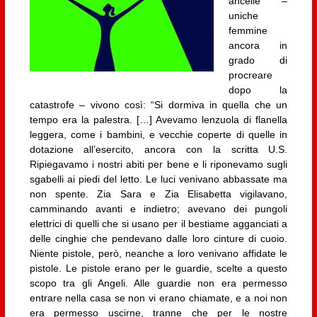
ancelle –
uniche
femmine
ancora in
grado di
procreare
dopo la
catastrofe – vivono così: “Si dormiva in quella che un
tempo era la palestra. […] Avevamo lenzuola di flanella
leggera, come i bambini, e vecchie coperte di quelle in
dotazione all’esercito, ancora con la scritta U.S.
Ripiegavamo i nostri abiti per bene e li riponevamo sugli
sgabelli ai piedi del letto. Le luci venivano abbassate ma
non spente. Zia Sara e Zia Elisabetta vigilavano,
camminando avanti e indietro; avevano dei pungoli
elettrici di quelli che si usano per il bestiame agganciati a
delle cinghie che pendevano dalle loro cinture di cuoio.
Niente pistole, però, neanche a loro venivano affidate le
pistole. Le pistole erano per le guardie, scelte a questo
scopo tra gli Angeli. Alle guardie non era permesso
entrare nella casa se non vi erano chiamate, e a noi non
era permesso uscirne, tranne che per le nostre