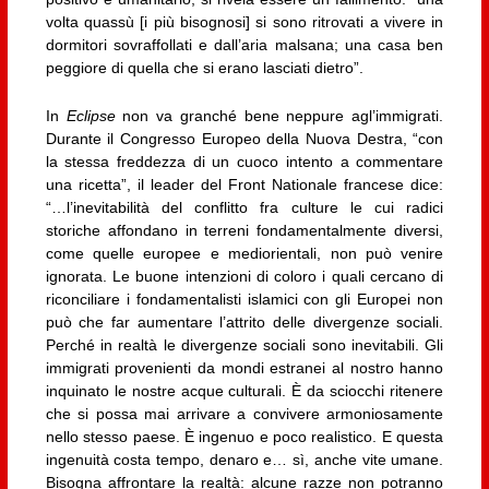
volta quassù [i più bisognosi] si sono ritrovati a vivere in
dormitori sovraffollati e dall’aria malsana; una casa ben
peggiore di quella che si erano lasciati dietro”.
In
Eclipse
non va granché bene neppure agl’immigrati.
Durante il Congresso Europeo della Nuova Destra, “con
la stessa freddezza di un cuoco intento a commentare
una ricetta”, il leader del Front Nationale francese dice:
“…l’inevitabilità del conflitto fra culture le cui radici
storiche affondano in terreni fondamentalmente diversi,
come quelle europee e mediorientali, non può venire
ignorata. Le buone intenzioni di coloro i quali cercano di
riconciliare i fondamentalisti islamici con gli Europei non
può che far aumentare l’attrito delle divergenze sociali.
Perché in realtà le divergenze sociali sono inevitabili. Gli
immigrati provenienti da mondi estranei al nostro hanno
inquinato le nostre acque culturali. È da sciocchi ritenere
che si possa mai arrivare a convivere armoniosamente
nello stesso paese. È ingenuo e poco realistico. E questa
ingenuità costa tempo, denaro e… sì, anche vite umane.
Bisogna affrontare la realtà: alcune razze non potranno