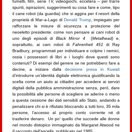
fumetti, film, serie TV, videogiochi, eccetera – per trarre
spunti, ispirazioni, suggerimenti su cosa fare e come, tipo
il cane robot (da guardia) che si aggira per il resort della
proprietà di Mar-a-Lago di
Donald Trump
, impiegato per
rafforzare le misure di sicurezza a protezione del
neoeletto presidente: come non pensare ai cani robot di
uno degli episodi di
Black Mirror 4
(
Metalhead)
e,
soprattutto, ai cani robot di
Fahrenheit 451
di Ray
Bradbury, programmati per individuare e colpire i nemici,
ossia i possessori di libri e i luoghi dove questi sono
contenuti? Di esempi del genere se ne potrebbero fare a
decine, a iniziare dalla
decisione presa in Kuwait
d’introdurre un’identità digitale elettronica giustificando la
scelta come un aiuto ai cittadini per accedere ai servizi
digitali della pubblica amministrazione senza, però, dare
la possibilità alle persone di scegliere se aderire o meno
a questa cessione dei dati sensibili allo Stato, andando a
penalizzare chi si è rifiutato bloccando a tutti loro, 35 mila
persone, l’accesso al proprio conto corrente né di
trasferire denaro. Un po’ quello che succede alle donne
nel mondo distopico immaginato da Margaret Atwood ne
Il racconto dell’ancella
, pubblicato nel 1985.