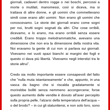
giornali, cadaveri dentro rogge o nei boschi, percossi a
morte o mutilati, manomessi, così si diceva, ma si
trattava di altre donne, e gli uomini che commettevano
simili cose erano altri uomini. Non erano gli uomini che
conoscevamo. Le storie dei giornali erano come sogni
per noi, brutti sogni sognati da altri. Che cose orribili,
dicevamo, e lo erano, ma erano orribili senza essere
credibili. Erano troppo melodrammatiche, avevano una
dimensione che non era la dimensione della nostra vita.
Noi eravamo la gente di cui non si parlava sui giornali.
Vivevamo nei vuoti spazi bianchi ai margini dei fogli e
questo ci dava più libertà. Vivevamo negli interstizi tra le
storie altrui”.
Credo sia molto importante essere consapevoli del fatto
che “nulla muta istantaneamente” e che, appunto, in una
vasca da bagno che si riscalda gradatamente si
morirebbe bolliti senza nemmeno accorgercene; forse
questo aumento delle vendite è dovuto all’aver percepito
sulla propria pelle, l’alzarsi della temperatura dell’acqua –
o del brodo? – in cui gli statunitensi, e non solo loro, sono