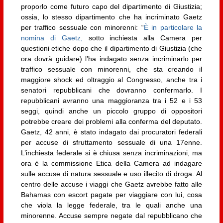
proporlo come futuro capo del dipartimento di Giustizia;
ossia, lo stesso dipartimento che ha incriminato Gaetz
per traffico sessuale con minorenni: “
È in particolare la
nomina di Gaetz,
sotto inchiesta alla Camera per
questioni etiche dopo che il dipartimento di Giustizia (che
ora dovrà guidare) l’ha indagato senza incriminarlo per
traffico sessuale con minorenni, che sta creando il
maggiore shock ed oltraggio al Congresso, anche tra i
senatori repubblicani che dovranno confermarlo. I
repubblicani avranno una maggioranza tra i 52 e i 53
seggi, quindi anche un piccolo gruppo di oppositori
potrebbe creare dei problemi alla conferma del deputato.
Gaetz, 42 anni, è stato indagato dai procuratori federali
per accuse di sfruttamento sessuale di una 17enne.
L’inchiesta federale si è chiusa senza incriminazioni, ma
ora è la commissione Etica della Camera ad indagare
sulle accuse di natura sessuale e uso illecito di droga. Al
centro delle accuse i viaggi che Gaetz avrebbe fatto alle
Bahamas con escort pagate per viaggiare con lui, cosa
che viola la legge federale, tra le quali anche una
minorenne. Accuse sempre negate dal repubblicano che