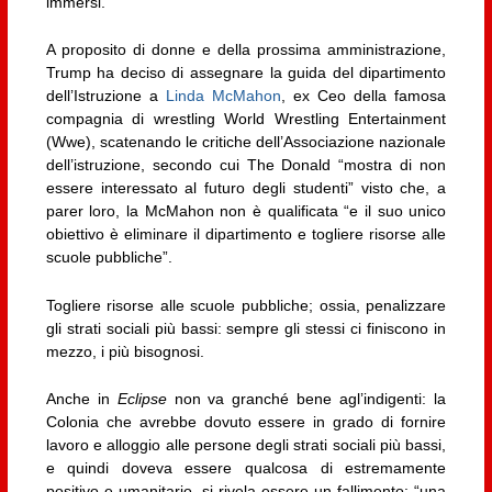
immersi.
A proposito di donne e della prossima amministrazione,
Trump ha deciso di assegnare la guida del dipartimento
dell’Istruzione a
Linda McMahon
, ex Ceo della famosa
compagnia di wrestling World Wrestling Entertainment
(Wwe), scatenando le critiche dell’Associazione nazionale
dell’istruzione, secondo cui The Donald “mostra di non
essere interessato al futuro degli studenti” visto che, a
parer loro, la McMahon non è qualificata “e il suo unico
obiettivo è eliminare il dipartimento e togliere risorse alle
scuole pubbliche”.
Togliere risorse alle scuole pubbliche; ossia, penalizzare
gli strati sociali più bassi: sempre gli stessi ci finiscono in
mezzo, i più bisognosi.
Anche in
Eclipse
non va granché bene agl’indigenti: la
Colonia che avrebbe dovuto essere in grado di fornire
lavoro e alloggio alle persone degli strati sociali più bassi,
e quindi doveva essere qualcosa di estremamente
positivo e umanitario, si rivela essere un fallimento: “una