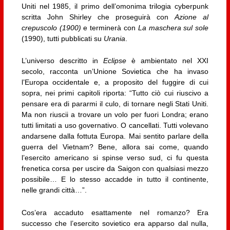
Uniti nel 1985, il primo dell’omonima trilogia cyberpunk
scritta John Shirley che proseguirà con
Azione al
crepuscolo (1900)
e terminerà con
La maschera sul sole
(1990), tutti pubblicati su
Urania
.
L’universo descritto in
Eclipse
è ambientato nel XXI
secolo, racconta un’Unione Sovietica che ha invaso
l’Europa occidentale e, a proposito del fuggire di cui
sopra, nei primi capitoli riporta: “Tutto ciò cui riuscivo a
pensare era di pararmi il culo, di tornare negli Stati Uniti.
Ma non riuscii a trovare un volo per fuori Londra; erano
tutti limitati a uso governativo. O cancellati. Tutti volevano
andarsene dalla fottuta Europa. Mai sentito parlare della
guerra del Vietnam? Bene, allora sai come, quando
l’esercito americano si spinse verso sud, ci fu questa
frenetica corsa per uscire da Saigon con qualsiasi mezzo
possibile… E lo stesso accadde in tutto il continente,
nelle grandi città…”.
Cos’era accaduto esattamente nel romanzo? Era
successo che l’esercito sovietico era apparso dal nulla,