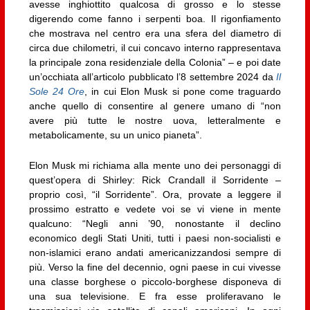
avesse inghiottito qualcosa di grosso e lo stesse
digerendo come fanno i serpenti boa. Il rigonfiamento
che mostrava nel centro era una sfera del diametro di
circa due chilometri, il cui concavo interno rappresentava
la principale zona residenziale della Colonia” – e poi date
un’occhiata all’articolo pubblicato l’8 settembre 2024 da
Il
Sole 24 Ore
, in cui Elon Musk si pone come traguardo
anche quello di consentire al genere umano di “non
avere più tutte le nostre uova, letteralmente e
metabolicamente, su un unico pianeta”.
Elon Musk mi richiama alla mente uno dei personaggi di
quest’opera di Shirley: Rick Crandall il Sorridente –
proprio così, “il Sorridente”. Ora, provate a leggere il
prossimo estratto e vedete voi se vi viene in mente
qualcuno: “Negli anni ’90, nonostante il declino
economico degli Stati Uniti, tutti i paesi non-socialisti e
non-islamici erano andati americanizzandosi sempre di
più. Verso la fine del decennio, ogni paese in cui vivesse
una classe borghese o piccolo-borghese disponeva di
una sua televisione. E fra esse proliferavano le