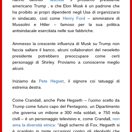
americano Trump , e che Elon Musk è un padrone che
ha proibito ai propri dipendenti negli Usa di organizzarsi
in sindacato, così come
Henry Ford
– ammiratore di
Mussolini e Hitler – famoso per la sua politica
antisindacale esercitata nelle sue fabbriche.
Ammesso la crescente influenza di Musk su Trump non
faccia saltare il banco, alcuni collaboratori del neoeletto
presidente potrebbero preoccupare come certi
personaggi di Shirley. Proviamo a conoscerne meglio
alcuni.
Iniziamo da
Pete Hegset
, il signore coi tatuaggi di
estrema destra.
Come Crandall, anche Pete Hegseth – l’uomo scelto da
Trump come futuro capo del Pentagono, un Dipartimento
che governa un milione e 300 mila soldati, e 750 mila
civili – è un personaggio televisivo e, come Crandall,
non
ama la diversità etnica
: “dagli schermi di Fox, Hegseth si
è scagliato in tante occasioni contro gli
ideologhi
che