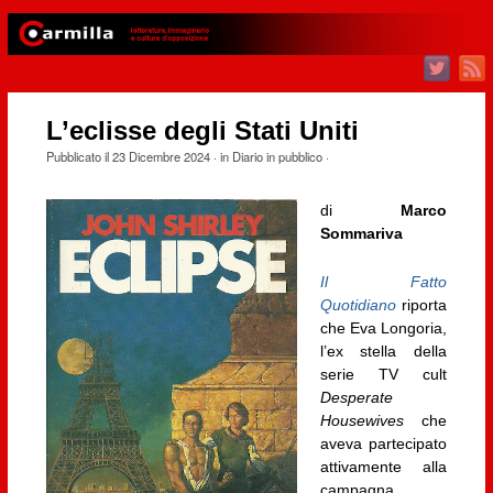
L’eclisse degli Stati Uniti
Pubblicato il
23 Dicembre 2024
· in
Diario in pubblico
·
di
Marco
Sommariva
Il Fatto
Quotidiano
riporta
che Eva Longoria,
l’ex stella della
serie TV cult
Desperate
Housewives
che
aveva partecipato
attivamente alla
campagna