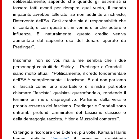
deliberatamente, sapendo che quando gli estremisti si
fossero fatti avanti per riempire quel vuoto, il mondo
impaurito avrebbe tollerato, se non addirittura richiesto,
l’intervento dell’Sa. Così crebbe sia di responsabilità che
di contatti, e con questi ultimi vennero anche potere e
influenza. E, naturalmente, questo credito veniva
aumentato dal sapiente uso del denaro operato da
Predinger”.
Insomma, non so voi, ma a me sembra che i due
personaggi costruiti da Shirley – Predinger e Crandall –
siano molto attuali: “Politicamente, il credo fondamentale
dell’SA è semplicemente il fascismo. E qui non parliamo
di fascisti come uno sbarbatello di sinistra potrebbe
chiamare “fascista” qualsiasi guerrafondaio, rendendo il
termine un mero dispregiativo. Parliamo della vera e
propria essenza del fascismo. Predinger e Crandall sono
entrambi profondi ammiratori del fascismo classico e
della demagogia razzista, Hitler e Mussolini compresi”.
Ci tengo a ricordare che Biden e, più volte, Kamala Harris
hanno definito
“fascista”
il prossimo presidente