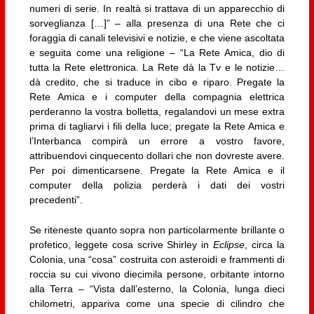
numeri di serie. In realtà si trattava di un apparecchio di
sorveglianza […]” – alla presenza di una Rete che ci
foraggia di canali televisivi e notizie, e che viene ascoltata
e seguita come una religione – “La Rete Amica, dio di
tutta la Rete elettronica. La Rete dà la Tv e le notizie…
dà credito, che si traduce in cibo e riparo. Pregate la
Rete Amica e i computer della compagnia elettrica
perderanno la vostra bolletta, regalandovi un mese extra
prima di tagliarvi i fili della luce; pregate la Rete Amica e
l’Interbanca compirà un errore a vostro favore,
attribuendovi cinquecento dollari che non dovreste avere.
Per poi dimenticarsene. Pregate la Rete Amica e il
computer della polizia perderà i dati dei vostri
precedenti”.
Se riteneste quanto sopra non particolarmente brillante o
profetico, leggete cosa scrive Shirley in
Eclipse
, circa la
Colonia, una “cosa” costruita con asteroidi e frammenti di
roccia su cui vivono diecimila persone, orbitante intorno
alla Terra – “Vista dall’esterno, la Colonia, lunga dieci
chilometri, appariva come una specie di cilindro che