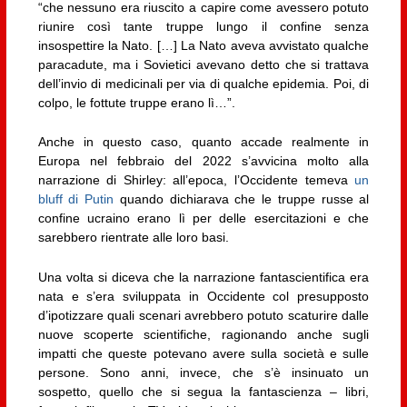
“che nessuno era riuscito a capire come avessero potuto
riunire così tante truppe lungo il confine senza
insospettire la Nato. […] La Nato aveva avvistato qualche
paracadute, ma i Sovietici avevano detto che si trattava
dell’invio di medicinali per via di qualche epidemia. Poi, di
colpo, le fottute truppe erano lì…”.
Anche in questo caso, quanto accade realmente in
Europa nel febbraio del 2022 s’avvicina molto alla
narrazione di Shirley: all’epoca, l’Occidente temeva
un
bluff di Putin
quando dichiarava che le truppe russe al
confine ucraino erano lì per delle esercitazioni e che
sarebbero rientrate alle loro basi.
Una volta si diceva che la narrazione fantascientifica era
nata e s’era sviluppata in Occidente col presupposto
d’ipotizzare quali scenari avrebbero potuto scaturire dalle
nuove scoperte scientifiche, ragionando anche sugli
impatti che queste potevano avere sulla società e sulle
persone. Sono anni, invece, che s’è insinuato un
sospetto, quello che si segua la fantascienza – libri,