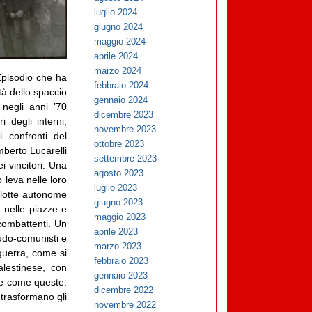
luglio 2024
giugno 2024
maggio 2024
aprile 2024
marzo 2024
 Episodio che ha
febbraio 2024
tà dello spaccio
gennaio 2024
 negli anni ’70
dicembre 2023
 degli interni,
novembre 2023
i confronti del
ottobre 2023
mberto Lucarelli
settembre 2023
i vincitori. Una
agosto 2023
 leva nelle loro
luglio 2023
e lotte autonome
giugno 2023
i nelle piazze e
maggio 2023
 combattenti. Un
aprile 2023
eudo-comunisti e
marzo 2023
guerra, come si
febbraio 2023
alestinese, con
gennaio 2023
ure come queste:
dicembre 2022
 trasformano gli
novembre 2022