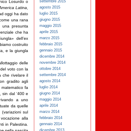
settembre 2015
enico Losurdo o
agosto 2015
America Latina
,
luglio 2015
ad oggi ha dato
giugno 2015
o come una rana
maggio 2015
da una presunta
aprile 2015
erenziale che ha
marzo 2015
ungla» dell’ex
febbraio 2015
biamo costruito
gennaio 2015
a, e la giungla
dicembre 2014
novembre 2014
llottaggio delle
ottobre 2014
del voto con la
settembre 2014
 che rivelare il
agosto 2014
on gradito agli
luglio 2014
l matematico fa
giugno 2014
 sin dal ‘400 e
maggio 2014
rrivando a uno
aprile 2014
tuate da quelle
marzo 2014
 (variazioni sul
febbraio 2014
vocazione alla
gennaio 2014
ti in Palestina.
dicembre 2013
e nella nascita