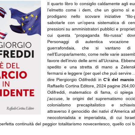
Il quarto libro lo consiglio caldamente agli eur
l’elmetto come i dem, che un giorno sì e l
prodigano nello scovare iniziative “filo-
sabotarle con un’opera sistematica di ce
pressioni su amministratori pubblici e proprieta
cui questa “propaganda filo-russa” dovr
Personaggi di autentica vocazione 
guerrafondaia, che si vantano di 
nell’Europarlamento, come nelle varie assembl
favore dell’invio delle armi all’Ucraina. Ebbene
spedito e una stretta di mano a Zelensk
fermarsi e leggere (per quel che può servire…
dire Piergiorgio Odifreddi in
C’è del marcio
Raffaello Cortina Editore, 2024 pagine 264,00
Odifreddi, matematico di fama, ci spieg
j’accuse, le origini del suprematismo occi
colonialismo precapitalistico e schiavi
attraverso il genocidio dei nativi d’America all
neocolonialista e imperialista, di cui Isra
 perfetta continuità del peggior totalitarismo novecentesco, quello coi ba