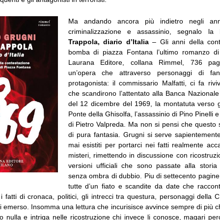
Ma andando ancora più indietro negli anni
criminalizzazione e assassinio, segnalo la
Trappola, diario d’Italia
– Gli anni della cont
bomba di piazza Fontana l’ultimo romanzo di
Laurana Editore, collana Rimmel, 736 pag
un’opera che attraverso personaggi di fan
protagonista: il commissario Malfatti, ci fa riv
che scandirono l’attentato alla Banca Nazionale 
del 12 dicembre del 1969, la montatuta verso gl
Ponte della Ghisolfa, l’assassinio di Pino Pinelli 
di Pietro Valpreda. Ma non si pensi che questo
di pura fantasia. Grugni si serve sapientement
mai esistiti per portarci nei fatti realmente acc
misteri, rimettendo in discussione con ricostruzion
versioni ufficiali che sono passate alla storia
senza ombra di dubbio. Piu di settecento pagine
tutte d’un fiato e scandite da date che racco
i fatti di cronaca, politici, gli intrecci tra questura, personaggi della CIA
 emerso. Insomma una lettura che incurisisce avvince sempre di più ch
 nulla e intriga nelle ricostruzione chi invece li conosce, magari pe