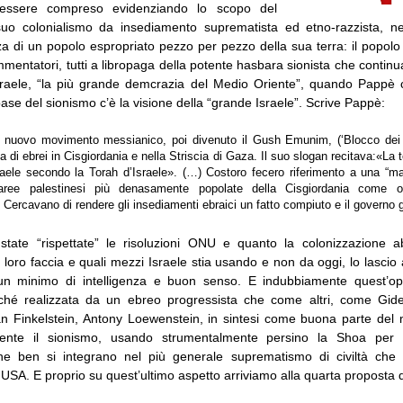
 essere compreso evidenziando lo scopo del
uo colonialismo da insediamento suprematista ed etno-razzista, ne
a di un popolo espropriato pezzo per pezzo della sua terra: il popolo
mmentatori, tutti a libropaga della potente hasbara sionista che contin
sraele, “la più grande demcrazia del Medio Oriente”, quando Pappè 
ase del sionismo c’è la visione della “grande Israele”. Scrive Pappè:
 nuovo movimento messianico, poi divenuto il Gush Emunim, (‘Blocco dei f
ia di ebrei in Cisgiordania e nella Striscia di Gaza. Il suo slogan recitava:«La t
sraele secondo la Torah d’Israele». (…) Costoro fecero riferimento a una “m
aree palestinesi più denasamente popolate della Cisgiordania come obi
Cercavano di rendere gli insediamenti ebraici un fatto compiuto e il governo g
state “rispettate” le risoluzioni ONU e quanto la colonizzazione a
 loro faccia e quali mezzi Israele stia usando e non da oggi, lo lascio 
n un minimo di intelligenza e buon senso. E indubbiamente quest’op
rché realizzata da un ebreo progressista che come altri, come Gid
 Finkelstein, Antony Loewenstein, in sintesi come buona parte del
mente il sionismo, usando strumentalmente persino la Shoa per p
che ben si integrano nel più generale suprematismo di civiltà che 
 USA. E proprio su quest’ultimo aspetto arriviamo alla quarta proposta di