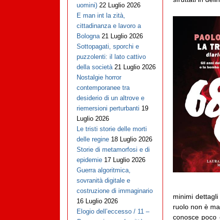
uomini)
22 Luglio 2026
E man int la zità,
cittadinanza e lavoro a
Bologna
21 Luglio 2026
Sottopagati, sporchi e
puzzolenti: il lato cattivo
della società
21 Luglio 2026
Nostalgie horror
contemporanee tra
desiderio di un altrove e
riemersioni perturbanti
19
Luglio 2026
Le tristi storie delle morti
delle regine
18 Luglio 2026
Storie di metamorfosi e di
epidemie
17 Luglio 2026
Guerra algoritmica,
sovranità digitale e
costruzione di immaginario
minimi dettagli 
16 Luglio 2026
ruolo non è mai
Elogio dell’eccesso / 11 –
conosce poco o