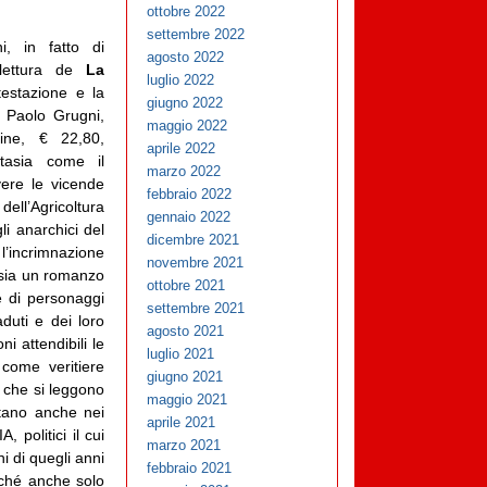
ottobre 2022
settembre 2022
, in fatto di
agosto 2022
 lettura de
La
luglio 2022
estazione e la
giugno 2022
 Paolo Grugni,
maggio 2022
ine, € 22,80,
aprile 2022
tasia come il
marzo 2022
ivere le vicende
febbraio 2022
dell’Agricoltura
gennaio 2022
i anarchici del
dicembre 2021
e l’incrimnazione
novembre 2021
 sia un romanzo
ottobre 2021
e di personaggi
settembre 2021
aduti e dei loro
agosto 2021
i attendibili le
luglio 2021
 come veritiere
giugno 2021
 che si leggono
maggio 2021
ntano anche nei
aprile 2021
, politici il cui
marzo 2021
i di quegli anni
febbraio 2021
rché anche solo