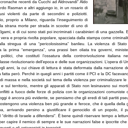
cronache recenti da Cucchi ad Aldrovandi” Aldo
rdo Rasman e altri aggiungo io, in un rosario di
si violenti da parte di secondini e poliziotti.
io, proprio a Milano, riguarda l’inseguimento di
la strana morte per strada in scooter di uno di
gami, e di cui sono stati poi incriminati i carabinieri di una gazzella.
 vera e propria rivolta popolare, spacciata dalla stampa come criminali
alla stregua di una “pericolosissima” banlieu. La violenza di Stato
 la prima “emergenza”, una prassi ben oliata tra governi, ministeri
litici, che costitutì l’ossatura della controrivoluzione italiana ne
asse rivoluzionario dell’epoca e delle sue organizzazioni. L’opera di U
egli anni, la cui chiave di lettura è stata deformata dalla narrazione de
 fatta però. Perché in quegli anni i partiti come il PCI e la DC facevano
di massa e nella società sul tema della violenza per criminalizzare l
 e sul territorio, mentre gli apparati di Stato non lesinavano sui mort
onflitti a fuoco delle forze di polizia con le organizzazioni comuniste
gi è ancora più evidente, se pensiamo che gli eredi di tali partiti ps
sostengono una violenza ben più grande e feroce, che è quella della 
a, arrivando persino a giustificare il genocidio di un popolo, il p
 “diritto di Israele a difendersi”. È bene quindi riservare tempo a lett
 per capire il nemico di sempre e le sue narrazioni false e ipocrite che
nquenti e gli antagonisti in terroristi.