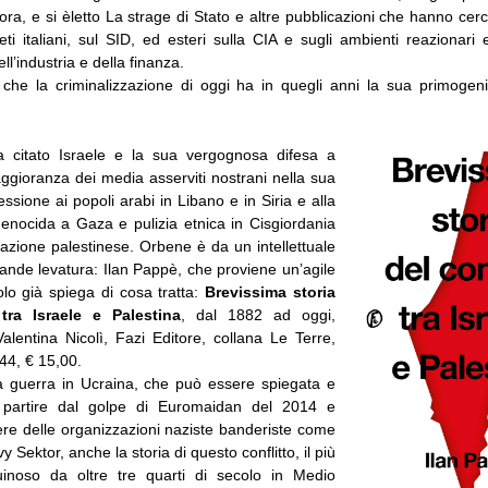
ora, e si èletto La strage di Stato e altre pubblicazioni che hanno cerc
eti italiani, sul SID, ed esteri sulla CIA e sugli ambienti reazionari 
ell’industria e della finanza.
che la criminalizzazione di oggi ha in quegli anni la sua primogenitu
 citato Israele e la sua vergognosa difesa a
ggioranza dei media asserviti nostrani nella sua
essione ai popoli arabi in Libano e in Siria e alla
genocida a Gaza e pulizia etnica in Cisgiordania
azione palestinese. Orbene è da un intellettuale
rande levatura: Ilan Pappè, che proviene un’agile
itolo già spiega di cosa tratta:
Brevissima storia
 tra Israele e Palestina
, dal 1882 ad oggi,
alentina Nicolì, Fazi Editore, collana Le Terre,
44, € 15,00.
 guerra in Ucraina, che può essere spiegata e
 partire dal golpe di Euromaidan del 2014 e
ere delle organizzazioni naziste banderiste come
 Sektor, anche la storia di questo conflitto, il più
inoso da oltre tre quarti di secolo in Medio