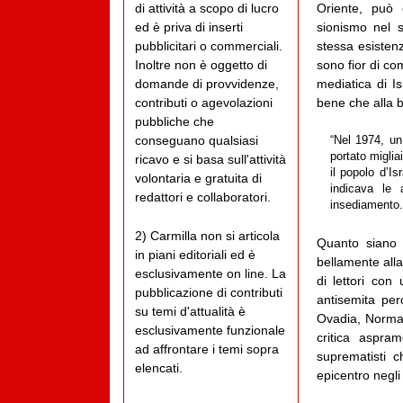
Oriente, può
di attività a scopo di lucro
sionismo nel s
ed è priva di inserti
stessa esistenz
pubblicitari o commerciali.
sono fior di co
Inoltre non è oggetto di
mediatica di I
domande di provvidenze,
bene che alla b
contributi o agevolazioni
pubbliche che
conseguano qualsiasi
“Nel 1974, un
portato miglia
ricavo e si basa sull'attività
il popolo d’I
volontaria e gratuita di
indicava le 
redattori e collaboratori.
insediamento. 
2) Carmilla non si articola
Quanto siano 
in piani editoriali ed è
bellamente alla
esclusivamente on line. La
di lettori co
pubblicazione di contributi
antisemita pe
su temi d'attualità è
Ovadia, Norman
esclusivamente funzionale
critica aspra
ad affrontare i temi sopra
suprematisti 
elencati.
epicentro negli