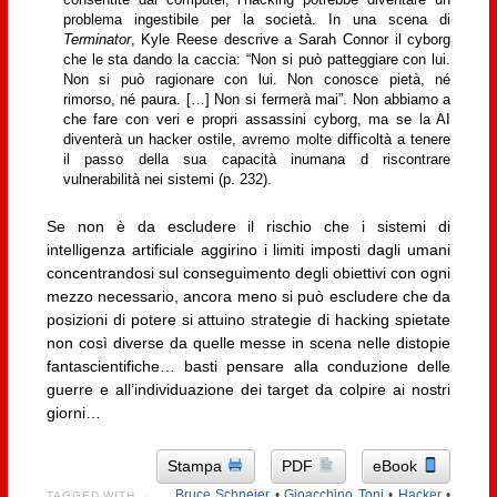
consentite dai computer, l’hacking potrebbe diventare un
problema ingestibile per la società. In una scena di
Terminator
, Kyle Reese descrive a Sarah Connor il cyborg
che le sta dando la caccia: “Non si può patteggiare con lui.
Non si può ragionare con lui. Non conosce pietà, né
rimorso, né paura. […] Non si fermerà mai”. Non abbiamo a
che fare con veri e propri assassini cyborg, ma se la AI
diventerà un hacker ostile, avremo molte difficoltà a tenere
il passo della sua capacità inumana d riscontrare
vulnerabilità nei sistemi (p. 232).
Se non è da escludere il rischio che i sistemi di
intelligenza artificiale aggirino i limiti imposti dagli umani
concentrandosi sul conseguimento degli obiettivi con ogni
mezzo necessario, ancora meno si può escludere che da
posizioni di potere si attuino strategie di hacking spietate
non così diverse da quelle messe in scena nelle distopie
fantascientifiche… basti pensare alla conduzione delle
guerre e all’individuazione dei target da colpire ai nostri
giorni…
Stampa
PDF
eBook
Bruce Schneier
•
Gioacchino Toni
•
Hacker
•
TAGGED WITH →