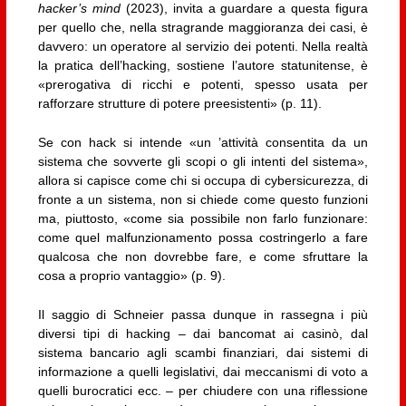
hacker’s mind
(2023), invita a guardare a questa figura
per quello che, nella stragrande maggioranza dei casi, è
davvero: un operatore al servizio dei potenti. Nella realtà
la pratica dell’hacking, sostiene l’autore statunitense, è
«prerogativa di ricchi e potenti, spesso usata per
rafforzare strutture di potere preesistenti» (p. 11).
Se con hack si intende «un ’attività consentita da un
sistema che sovverte gli scopi o gli intenti del sistema»,
allora si capisce come chi si occupa di cybersicurezza, di
fronte a un sistema, non si chiede come questo funzioni
ma, piuttosto, «come sia possibile non farlo funzionare:
come quel malfunzionamento possa costringerlo a fare
qualcosa che non dovrebbe fare, e come sfruttare la
cosa a proprio vantaggio» (p. 9).
Il saggio di Schneier passa dunque in rassegna i più
diversi tipi di hacking – dai bancomat ai casinò, dal
sistema bancario agli scambi finanziari, dai sistemi di
informazione a quelli legislativi, dai meccanismi di voto a
quelli burocratici ecc. – per chiudere con una riflessione