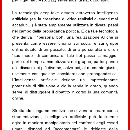
per ingannarci» (p. 211) servendosi di hack cognitivi.
La tecnologia deep-fake attuata attraverso intelligenza
artificiale (es. la creazione di video realistici di eventi mai
accaduti…) è stata ampiamente utilizzata in diversi paesi
nel campo della propaganda politica. È da tale tecnologia
che deriva il “personal bot”, una realizzazione AI che si
presenta come essere umano sui social e sui gruppi
online dotato di un passato, di una personalità e di un
“suo modo” di comunicare. Tale bot passa la maggior
parte del tempo a mimetizzarsi nel gruppo, partecipando
alle discussioni più diverse, salvo poi, al momento giusto,
uscirsene con qualche considerazione propagandistica.
L’intelligenza artificiale detiene un impressionante
potenziale di diffusione e ciò la rende in grado, quando
serve, di distruggere il dibattito in corso in una comunità
online.
Sfruttando il legame emotivo che si viene a creare con la
strumentazione, l’intelligenza artificiale può facilmente
agire in maniera manipolatoria nei confronti degli esseri
umani, disposti ad “accontentare” le richieste della