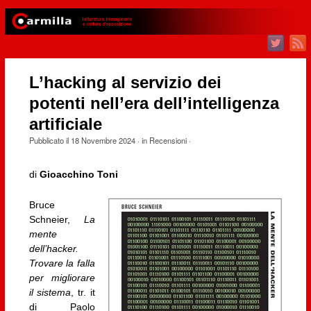
L’hacking al servizio dei
potenti nell’era dell’intelligenza
artificiale
Pubblicato il
18 Novembre 2024
· in
Recensioni
·
di
Gioacchino Toni
Bruce
Schneier,
La
mente
dell’hacker.
Trovare la falla
per migliorare
il sistema
, tr. it
di Paolo