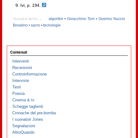
Ivi, p. 194.
algoritmi
•
Gioacchino Toni
•
Guerino Nuccio
TAGGED WITH →
Bovalino
•
sacro
•
tecnologie
Contenuti
Interventi
Recensioni
Controinformazione
Interviste
Testi
Poesia
Cinema & tv
Schegge taglienti
Cronache del pre-bomba
I suonatori Jones
Segnalazioni
AltroQuando