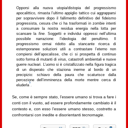
Opporsi alla nuova utopia/distopia del progressismo
apocalittico, rimasta l’ultimo appiglio tattico cui aggrapparsi
per sopravvivere dopo il fallimento definitivo del fideismo
progressista, cesura che ci ha trasformati in zombie intenti
a consumare la nostra residua energia nella lotta per
scansare la
fine
. Soggetti e individui oppressi nell’ultima
possibile narrazione: l’ideologia del penultimo. Il
progressismo ormai ridotto alla stancante ricerca di
estemporanee soluzioni utili a contrastare l’eterno non
compiersi dell’apocalisse, che ci si prospetta di continuo
sotto forma di mutanti di virus, catastrofi ambientali e nuove
guerre nucleari. L’uomo si è cristallizzato nella figura tragica
di un disperato che staziona inerme al bordo di un
precipizio: schiavo della paura che scaturisce dalla
percezione dell’imminenza della morte mentre cerca di
9
eluderla
.
Se, come è sempre stato, l’essere umano si trova a fare i
conti con il vuoto, ad essere profondamente cambiato è il
contesto e, con esso l’essere umano stesso, costretto a
confrontarsi con inedite e disorientanti
tecnomagie
.