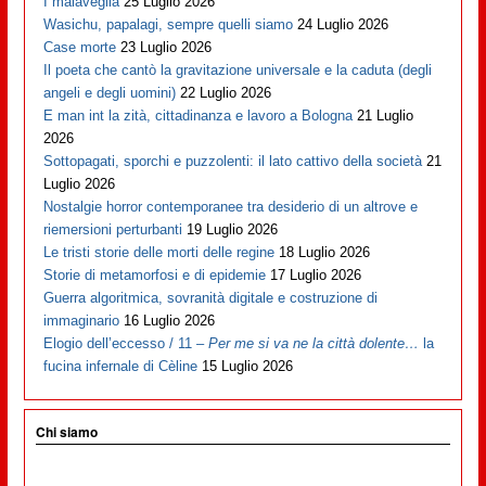
I malaveglia
25 Luglio 2026
Wasichu, papalagi, sempre quelli siamo
24 Luglio 2026
Case morte
23 Luglio 2026
Il poeta che cantò la gravitazione universale e la caduta (degli
angeli e degli uomini)
22 Luglio 2026
E man int la zità, cittadinanza e lavoro a Bologna
21 Luglio
2026
Sottopagati, sporchi e puzzolenti: il lato cattivo della società
21
Luglio 2026
Nostalgie horror contemporanee tra desiderio di un altrove e
riemersioni perturbanti
19 Luglio 2026
Le tristi storie delle morti delle regine
18 Luglio 2026
Storie di metamorfosi e di epidemie
17 Luglio 2026
Guerra algoritmica, sovranità digitale e costruzione di
immaginario
16 Luglio 2026
Elogio dell’eccesso / 11 –
Per me si va ne la città dolente…
la
fucina infernale di Cèline
15 Luglio 2026
Chi siamo