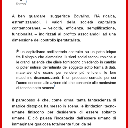
7
forma
.
A ben guardare, suggerisce Bovalino, l’IA ricalca,
estremizzandoli, i valori della società capitalista
contemporanea – velocità, efficienza, semplificazione,
funzionalità – indirizzati al profitto associandoli ad una
dimensione del controllo iperstatalista.
È un capitalismo antilibertario costruito su un patto iniquo
fra il singolo che elemosina illusioni social tecno-utopiche e
le grandi aziende che gliele forniscono chiedendo in cambio
di poter nutrirsi dell’intimità del soggetto sotto forma di dati,
materiale che usano per rendere più efficienti le loro
macchine disumanizzanti. È un processo surreale per cui
l’uomo concede alle azione ciò che consente alle medesime
8
di tenerlo sotto scacco
.
Il paradosso è che, come ormai tanta fantascienza di
matrice distopica ha messo in scena, le ibridazioni tecno-
umane finiscono per desiderare di essere soltanto
umane. E ciò palesa l’incapacità dell’essere umano di
immaginare qualcosa totalmente fuori da sé.