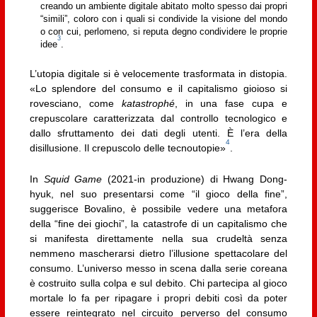
creando un ambiente digitale abitato molto spesso dai propri
“simili”, coloro con i quali si condivide la visione del mondo
o con cui, perlomeno, si reputa degno condividere le proprie
3
idee
.
L’utopia digitale si è velocemente trasformata in distopia.
«Lo splendore del consumo e il capitalismo gioioso si
rovesciano, come
katastrophé
, in una fase cupa e
crepuscolare caratterizzata dal controllo tecnologico e
dallo sfruttamento dei dati degli utenti. È l’era della
4
disillusione. Il crepuscolo delle tecnoutopie»
.
In
Squid Game
(2021-in produzione) di Hwang Dong-
hyuk, nel suo presentarsi come “il gioco della fine”,
suggerisce Bovalino, è possibile vedere una metafora
della “fine dei giochi”, la catastrofe di un capitalismo che
si manifesta direttamente nella sua crudeltà senza
nemmeno mascherarsi dietro l’illusione spettacolare del
consumo. L’universo messo in scena dalla serie coreana
è costruito sulla colpa e sul debito. Chi partecipa al gioco
mortale lo fa per ripagare i propri debiti così da poter
essere reintegrato nel circuito perverso del consumo