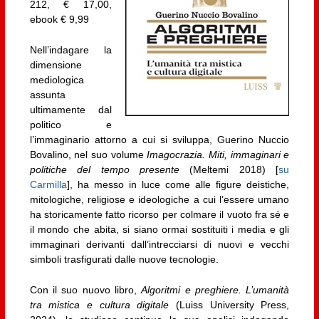
212, € 17,00,
ebook € 9,99
Nell’indagare la
dimensione
mediologica
assunta
ultimamente dal
politico e
l’immaginario attorno a cui si sviluppa, Guerino Nuccio
Bovalino, nel suo volume
Imagocrazia. Miti, immaginari e
politiche del tempo presente
(Meltemi 2018) [
su
Carmilla
], ha messo in luce come alle figure deistiche,
mitologiche, religiose e ideologiche a cui l’essere umano
ha storicamente fatto ricorso per colmare il vuoto fra sé e
il mondo che abita, si siano ormai sostituiti i media e gli
immaginari derivanti dall’intrecciarsi di nuovi e vecchi
simboli trasfigurati dalle nuove tecnologie.
Con il suo nuovo libro,
Algoritmi e preghiere. L’umanità
tra mistica e cultura digitale
(Luiss University Press,