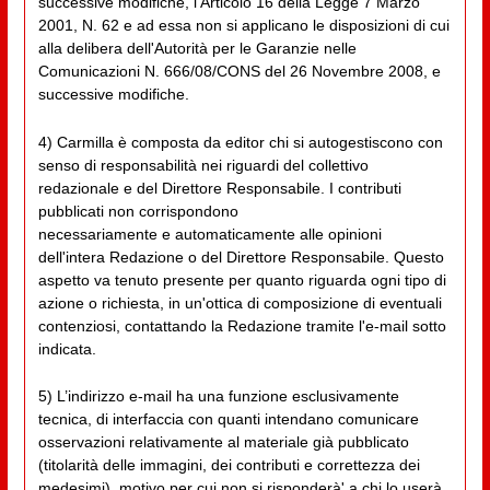
successive modifiche, l’Articolo 16 della Legge 7 Marzo
2001, N. 62 e ad essa non si applicano le disposizioni di cui
alla delibera dell'Autorità per le Garanzie nelle
Comunicazioni N. 666/08/CONS del 26 Novembre 2008, e
successive modifiche.
4) Carmilla è composta da editor chi si autogestiscono con
senso di responsabilità nei riguardi del collettivo
redazionale e del Direttore Responsabile. I contributi
pubblicati non corrispondono
necessariamente e automaticamente alle opinioni
dell'intera Redazione o del Direttore Responsabile. Questo
aspetto va tenuto presente per quanto riguarda ogni tipo di
azione o richiesta, in un'ottica di composizione di eventuali
contenziosi, contattando la Redazione tramite l'e-mail sotto
indicata.
5) L’indirizzo e-mail ha una funzione esclusivamente
tecnica, di interfaccia con quanti intendano comunicare
osservazioni relativamente al materiale già pubblicato
(titolarità delle immagini, dei contributi e correttezza dei
medesimi), motivo per cui non si risponderà' a chi lo userà