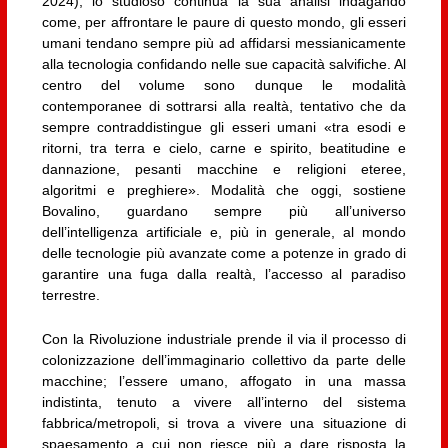
2024), lo studioso continua la sua analisi indagando
come, per affrontare le paure di questo mondo, gli esseri
umani tendano sempre più ad affidarsi messianicamente
alla tecnologia confidando nelle sue capacità salvifiche. Al
centro del volume sono dunque le modalità
contemporanee di sottrarsi alla realtà, tentativo che da
sempre contraddistingue gli esseri umani «tra esodi e
ritorni, tra terra e cielo, carne e spirito, beatitudine e
dannazione, pesanti macchine e religioni eteree,
algoritmi e preghiere». Modalità che oggi, sostiene
Bovalino, guardano sempre più all’universo
dell’intelligenza artificiale e, più in generale, al mondo
delle tecnologie più avanzate come a potenze in grado di
garantire una fuga dalla realtà, l’accesso al paradiso
terrestre.
Con la Rivoluzione industriale prende il via il processo di
colonizzazione dell’immaginario collettivo da parte delle
macchine; l’essere umano, affogato in una massa
indistinta, tenuto a vivere all’interno del sistema
fabbrica/metropoli, si trova a vivere una situazione di
spaesamento a cui non riesce più a dare risposta la