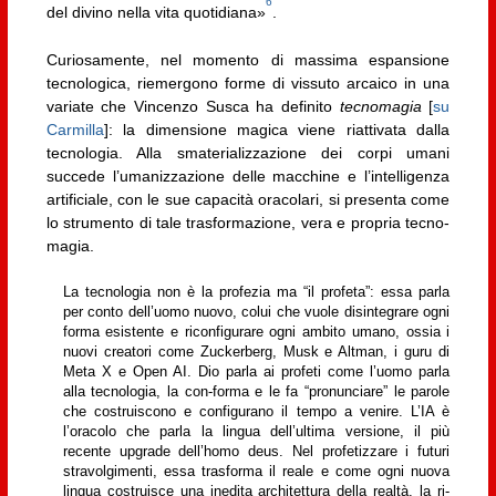
6
del divino nella vita quotidiana»
.
Curiosamente, nel momento di massima espansione
tecnologica, riemergono forme di vissuto arcaico in una
variate che Vincenzo Susca ha definito
tecnomagia
[
su
Carmilla
]: la dimensione magica viene riattivata dalla
tecnologia. Alla smaterializzazione dei corpi umani
succede l’umanizzazione delle macchine e l’intelligenza
artificiale, con le sue capacità oracolari, si presenta come
lo strumento di tale trasformazione, vera e propria tecno-
magia.
La tecnologia non è la profezia ma “il profeta”: essa parla
per conto dell’uomo nuovo, colui che vuole disintegrare ogni
forma esistente e riconfigurare ogni ambito umano, ossia i
nuovi creatori come Zuckerberg, Musk e Altman, i guru di
Meta X e Open AI. Dio parla ai profeti come l’uomo parla
alla tecnologia, la con-forma e le fa “pronunciare” le parole
che costruiscono e configurano il tempo a venire. L’IA è
l’oracolo che parla la lingua dell’ultima versione, il più
recente upgrade dell’homo deus. Nel profetizzare i futuri
stravolgimenti, essa trasforma il reale e come ogni nuova
lingua costruisce una inedita architettura della realtà, la ri-