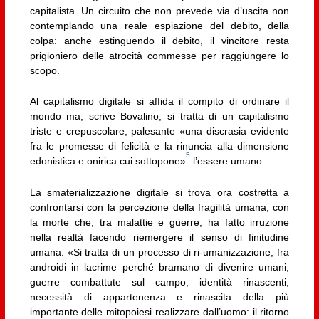
capitalista. Un circuito che non prevede via d’uscita non
contemplando una reale espiazione del debito, della
colpa: anche estinguendo il debito, il vincitore resta
prigioniero delle atrocità commesse per raggiungere lo
scopo.
Al capitalismo digitale si affida il compito di ordinare il
mondo ma, scrive Bovalino, si tratta di un capitalismo
triste e crepuscolare, palesante «una discrasia evidente
fra le promesse di felicità e la rinuncia alla dimensione
5
edonistica e onirica cui sottopone»
l’essere umano.
La smaterializzazione digitale si trova ora costretta a
confrontarsi con la percezione della fragilità umana, con
la morte che, tra malattie e guerre, ha fatto irruzione
nella realtà facendo riemergere il senso di finitudine
umana. «Si tratta di un processo di ri-umanizzazione, fra
androidi in lacrime perché bramano di divenire umani,
guerre combattute sul campo, identità rinascenti,
necessità di appartenenza e rinascita della più
importante delle mitopoiesi realizzare dall’uomo: il ritorno