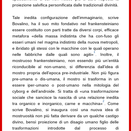
proiezione salvifica personificata dalle tradizionali divinità.
Tale inedita configurazione dell’immaginario, scrive
Bovalino, ha il suo mito fondativo nel frankensteiniano
essere costituito con parti tratte da diversi corpi, efficace
metafora «della massa indistinta che ha con-fuso gli
esseri umani nel magma indistinto della nuova metropoli,
e ibridato gli stessi con le macchine con le quali operano
1
nelle fabbriche dalle quali sono agiti»
. Inoltre, il
mostruoso frankensteiniano, non essendo più un’entità
riconducibile al non-umano, si differenzia dall’idea di
mostro propria dell’epoca pre-industriale. Non più figura
pre-umana o dis-umana, il mostro si trasforma in un
essere iper-umano o post-umano nella mitologia del
cyborg e dell’androide. Si tratta di «una trasformazione
sociale che sancisce la nascita di una relazione inedita
2
tra organico e inorganico, carne e macchina»
. Come
scrive Bovalino, si inaugura così una nuova idea di
mostruosità non più fatta derivare da un qualche castigo
divino, bensì proiezione di un disagio umano figlio delle
trasformazioni introdotte dal processo di