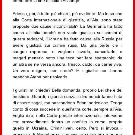
fanno fare la fine di Julian Assange.
Adesso, poi, è tutto più chiaro, più evidente. Ma lo sa che
alla Corte internazionale di giustizia, all’Aia, sono state
proposte due cause inconciliabili? La Germania ha fatto
causa all’Italia perché non vuole giustizia sui crimini di
guerra tedeschi, l’Ucraina ha fatto causa alla Russia per
avere giustizia sui crimini russi. Da una parte c’è il
sangue rappreso, e vogliono lavarlo, cancellarlo, o
magari metterlo sotto una teca per fare spettacolo; da
un’altra se ne versa ancora, fresco, caldo, da carne viva.
Un vero enigma, non crede? E i giudici non hanno
neanche Atena per risolverlo.
I giuristi, mi chiede? Bella domanda, proprio Lei che è del
mestiere. Guardi, i giuristi senza le Eumenidi fanno finta
di essere saggi, ma nascondono Erinni pericolose. Tenga
conto di cosa succede in quell’altra corte, sempre all’Aia.
Voglio dire, nella Corte penale internazionale: interviene
con provvedimenti dentro un conflitto in corso, proprio
quello in Ucraina. Crimini veri, certo. Però si invoca il
processo di Norimberga, che invece si celebrò a guerra