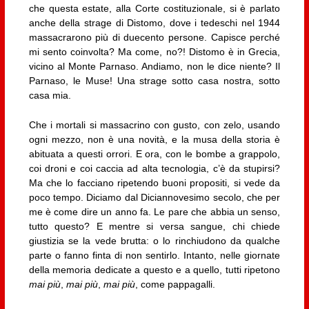
che questa estate, alla Corte costituzionale, si è parlato
anche della strage di Distomo, dove i tedeschi nel 1944
massacrarono più di duecento persone. Capisce perché
mi sento coinvolta? Ma come, no?! Distomo è in Grecia,
vicino al Monte Parnaso. Andiamo, non le dice niente? Il
Parnaso, le Muse! Una strage sotto casa nostra, sotto
casa mia.
Che i mortali si massacrino con gusto, con zelo, usando
ogni mezzo, non è una novità, e la musa della storia è
abituata a questi orrori. E ora, con le bombe a grappolo,
coi droni e coi caccia ad alta tecnologia, c’è da stupirsi?
Ma che lo facciano ripetendo buoni propositi, si vede da
poco tempo. Diciamo dal Diciannovesimo secolo, che per
me è come dire un anno fa. Le pare che abbia un senso,
tutto questo? E mentre si versa sangue, chi chiede
giustizia se la vede brutta: o lo rinchiudono da qualche
parte o fanno finta di non sentirlo. Intanto, nelle giornate
della memoria dedicate a questo e a quello, tutti ripetono
mai più
,
mai più
,
mai più
, come pappagalli.