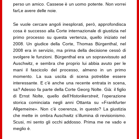
perso un amico. Cassese è un uomo potente. Non vorrei
farLe avere delle noie.
Se vuole cercare angoli inesplorati, però, approfondisca
cosa è successo alla Corte internazionale di giustizia nel
primo processo su questa vertenza, quello iniziato nel
2008. Un giudice della Corte, Thomas Bürgenthal, nel
2008 era in servizio, ma prima della decisione cessò di
svolgere le funzioni. Bürgenthal era un sopravvissuto ad
Auschwitz, e sembra che proprio lui abbia avuto per le
mani il fascicolo del processo, almeno in un primo
momento. La sua uscita di scena potrebbe essere
interessante. E c’è anche una recente entrata in scena,
sa? Adesso fa parte della Corte Georg Nolte. Già: il figlio
di Ernst Nolte, quello dell’
Historikerstreit
, l’operazione
storica cominciata negli anni Ottanta su «Frankfurter
Allgemeine». Non c’è coerenza, in questo? La giustizia
che mette in ombra Auschwitz s’illumina di revisionismo.
Scusi, mi sento gli occhi addosso. Prima me ne vado e
meglio è.