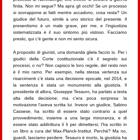
finita. Non mi segue? Ma apra gli occhi! Se un processo
si sovrappone ai fatti mentre accadono, cosa resta? Un
giudice del futuro, simile a uno storico del presente. Il
presentismo è un male grave, per me, e l’ingiustizia
sistematizzata è il suo sintomo più vistoso. Facciamo
presto, qui c’è gente e non mi sento sicura.
A proposito di giuristi, una domanda gliela faccio io. Per i
giudici della Corte costituzionale c’è il segreto sui
processi, o no? Non capisco le loro regole, del resto non
è il mio ramo. Per esempio, nella stessa vertenza sui
risarcimenti c’è stata una decisione epocale, nel 2014, e
la sentenza è stata un monumento alla giustizia. Il
presidente di allora, Giuseppe Tesauro, ha parlato a testa
alta della decisione; ma c’era poca sorpresa: la
motivazione l’aveva scritta lui. Invece un giudice, Sabino
Cassese, ha scritto di essere stato contrario a quel
provvedimento, insieme a una larga minoranza, e di
essere stato addirittura lì lì per dimettersi; l’ha scritto in
un libro a cura del Max-Planck-Institut. Perché? Ma no,
guardi, lasciamo perdere. Tesauro è morto, la giustizia ha