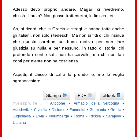
Adesso devo proprio andare. Magari ci rivedremo,
chissà. L’ouzo? Non posso trattenermi, lo finisca Lei.
Ah, si ricordi che in Grecia le stragi le hanno fatte anche
gli italiani, non solo i tedeschi. Ma non si fidi di chi insinua
che questo sarebbe un buon motivo per non fare
giustizia su nulla e per nessuno. In fatto di storia, chi
pretende i conti esatti non ha cervello, ma chi non fa i
conti per niente non ha coscienza.
Aspetti, il chicco di caffè lo prendo io, me lo voglio
sgranocchiare.
Stampa
PDF
eBook
Antigone
•
Armadio della vergogna
•
TAGGED WITH →
Auschwitz
•
Civitella
•
Distomo
•
Eumenidi
•
Germania
•
Grecia
•
Jugoslavia
•
L'Aia
•
Norimberga
•
Roma
•
Russia
•
Sarajevo
•
Ucraina