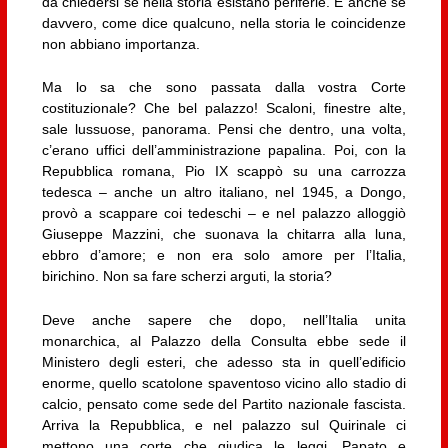
da chiedersi se nella storia esistano periferie. E anche se
davvero, come dice qualcuno, nella storia le coincidenze
non abbiano importanza.
Ma lo sa che sono passata dalla vostra Corte
costituzionale? Che bel palazzo! Scaloni, finestre alte,
sale lussuose, panorama. Pensi che dentro, una volta,
c’erano uffici dell’amministrazione papalina. Poi, con la
Repubblica romana, Pio IX scappò su una carrozza
tedesca – anche un altro italiano, nel 1945, a Dongo,
provò a scappare coi tedeschi – e nel palazzo alloggiò
Giuseppe Mazzini, che suonava la chitarra alla luna,
ebbro d’amore; e non era solo amore per l’Italia,
birichino. Non sa fare scherzi arguti, la storia?
Deve anche sapere che dopo, nell’Italia unita
monarchica, al Palazzo della Consulta ebbe sede il
Ministero degli esteri, che adesso sta in quell’edificio
enorme, quello scatolone spaventoso vicino allo stadio di
calcio, pensato come sede del Partito nazionale fascista.
Arriva la Repubblica, e nel palazzo sul Quirinale ci
mettono una corte che giudica le leggi. Papato e