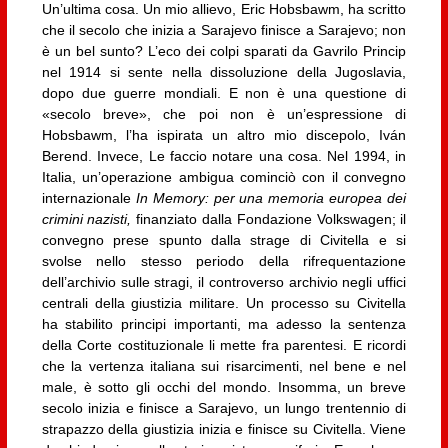
Un’ultima cosa. Un mio allievo, Eric Hobsbawm, ha scritto
che il secolo che inizia a Sarajevo finisce a Sarajevo; non
è un bel sunto? L’eco dei colpi sparati da Gavrilo Princip
nel 1914 si sente nella dissoluzione della Jugoslavia,
dopo due guerre mondiali. E non è una questione di
«secolo breve», che poi non è un’espressione di
Hobsbawm, l’ha ispirata un altro mio discepolo, Iván
Berend. Invece, Le faccio notare una cosa. Nel 1994, in
Italia, un’operazione ambigua cominciò con il convegno
internazionale
In Memory: per una memoria europea dei
crimini nazisti,
finanziato dalla Fondazione Volkswagen; il
convegno prese spunto dalla strage di Civitella e si
svolse nello stesso periodo della rifrequentazione
dell’archivio sulle stragi, il controverso archivio negli uffici
centrali della giustizia militare. Un processo su Civitella
ha stabilito principi importanti, ma adesso la sentenza
della Corte costituzionale li mette fra parentesi. E ricordi
che la vertenza italiana sui risarcimenti, nel bene e nel
male, è sotto gli occhi del mondo. Insomma, un breve
secolo inizia e finisce a Sarajevo, un lungo trentennio di
strapazzo della giustizia inizia e finisce su Civitella. Viene