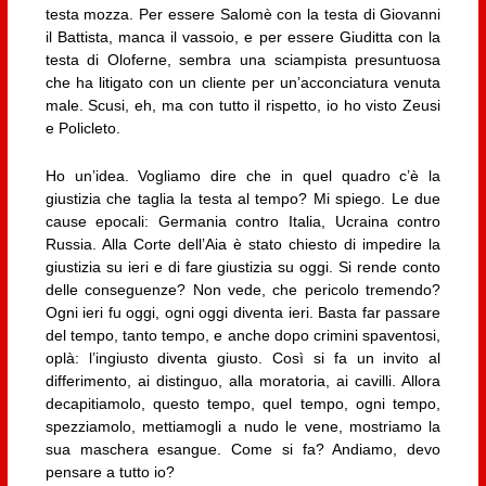
testa mozza. Per essere Salomè con la testa di Giovanni
il Battista, manca il vassoio, e per essere Giuditta con la
testa di Oloferne, sembra una sciampista presuntuosa
che ha litigato con un cliente per un’acconciatura venuta
male. Scusi, eh, ma con tutto il rispetto, io ho visto Zeusi
e Policleto.
Ho un’idea. Vogliamo dire che in quel quadro c’è la
giustizia che taglia la testa al tempo? Mi spiego. Le due
cause epocali: Germania contro Italia, Ucraina contro
Russia. Alla Corte dell’Aia è stato chiesto di impedire la
giustizia su ieri e di fare giustizia su oggi. Si rende conto
delle conseguenze? Non vede, che pericolo tremendo?
Ogni ieri fu oggi, ogni oggi diventa ieri. Basta far passare
del tempo, tanto tempo, e anche dopo crimini spaventosi,
oplà: l’ingiusto diventa giusto. Così si fa un invito al
differimento, ai distinguo, alla moratoria, ai cavilli. Allora
decapitiamolo, questo tempo, quel tempo, ogni tempo,
spezziamolo, mettiamogli a nudo le vene, mostriamo la
sua maschera esangue. Come si fa? Andiamo, devo
pensare a tutto io?