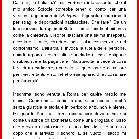
Da anni, in Italia, c’è una vertenza interessante, che il
mio amico Sofocle potrebbe tener di conto per una
versione aggiornata dell’
Antigone
. Riguarda i risarcimenti
per stragi e deportazioni nazifasciste. Che fare? Da un
lato si invoca la ragion di Stato, cioè si chiede ubbidienza
come la chiedeva Creonte: lasciare una salma insepolta,
accettare il male, chiudersi nella falsa coscienza e nel
conformismo. Dall’altra si invoca la tutela delle persone,
quindi urgono doveri alti e ineludibili: così Antigone
disubbidisce e la paga cara. Ma stavolta, invece di cosa
fare di un cadavere, uno solo, la questione è cosa fare
per i vivi, e tanti. Visto l’effetto esemplare, direi: cosa fare
per l’umanità.
Insomma, sono venuta a Roma per capire meglio me
stessa. Capire se la storia ha ancora un senso, perché
senza giustizia la storia è in pericolo; anzi, non è niente.
Mi guardi. Per non farmi riconoscere devo conciarmi
come un’attrice chiacchierata, come una drogata di lusso
che prova a disintossicarsi, o una diva del cinema muto
dopo che è arrivato il sonoro. E se vuoto il sacco mi