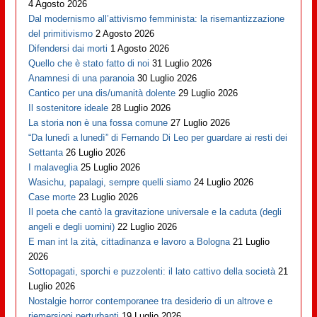
4 Agosto 2026
Dal modernismo all’attivismo femminista: la risemantizzazione
del primitivismo
2 Agosto 2026
Difendersi dai morti
1 Agosto 2026
Quello che è stato fatto di noi
31 Luglio 2026
Anamnesi di una paranoia
30 Luglio 2026
Cantico per una dis/umanità dolente
29 Luglio 2026
Il sostenitore ideale
28 Luglio 2026
La storia non è una fossa comune
27 Luglio 2026
“Da lunedì a lunedì” di Fernando Di Leo per guardare ai resti dei
Settanta
26 Luglio 2026
I malaveglia
25 Luglio 2026
Wasichu, papalagi, sempre quelli siamo
24 Luglio 2026
Case morte
23 Luglio 2026
Il poeta che cantò la gravitazione universale e la caduta (degli
angeli e degli uomini)
22 Luglio 2026
E man int la zità, cittadinanza e lavoro a Bologna
21 Luglio
2026
Sottopagati, sporchi e puzzolenti: il lato cattivo della società
21
Luglio 2026
Nostalgie horror contemporanee tra desiderio di un altrove e
riemersioni perturbanti
19 Luglio 2026