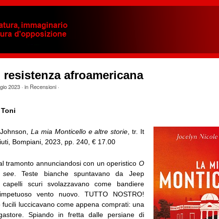
i resistenza afroamericana
gio 2023
· in
Recensioni
·
 Toni
e Johnson,
La mia Monticello e altre storie
, tr. It
uti, Bompiani, 2023, pp. 240, € 17.00
 al tramonto annunciandosi con un operistico
O
 see
. Teste bianche spuntavano da Jeep
 capelli scuri svolazzavano come bandiere
 impetuoso vento nuovo. TUTTO NOSTRO!
o fucili luccicavano come appena comprati: una
astore. Spiando in fretta dalle persiane di