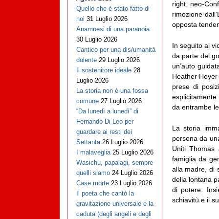
right, neo-Conf
Quello che è stato fatto di
rimozione dall
noi
31 Luglio 2026
opposta tendenz
Anamnesi di una paranoia
30 Luglio 2026
In seguito ai v
Cantico per una dis/umanità
da parte del gov
dolente
29 Luglio 2026
un’auto guidat
Il sostenitore ideale
28
Heather Heyer 
Luglio 2026
prese di posiz
La storia non è una fossa
esplicitamente
comune
27 Luglio 2026
da entrambe le 
“Da lunedì a lunedì” di
Fernando Di Leo per
La storia imm
guardare ai resti dei
persona da una
Settanta
26 Luglio 2026
Uniti Thomas 
I malaveglia
25 Luglio 2026
famiglia da ge
Wasichu, papalagi, sempre
alla madre, di 
quelli siamo
24 Luglio 2026
della lontana p
Case morte
23 Luglio 2026
di potere. Ins
Il poeta che cantò la
schiavitù e il 
gravitazione universale e la
caduta (degli angeli e degli