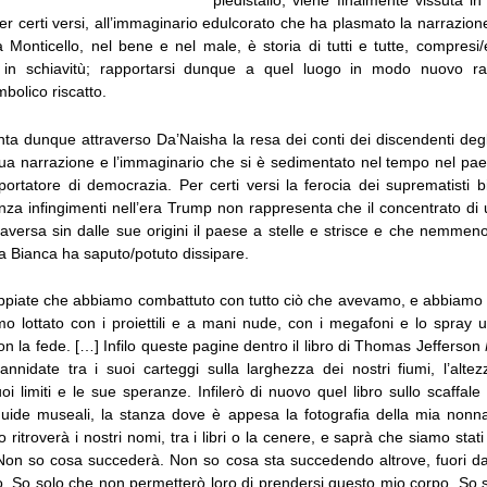
piedistallo, viene finalmente vissuta i
er certi versi, all’immaginario edulcorato che ha plasmato la narrazione u
a Monticello, nel bene e nel male, è storia di tutti e tutte, compresi
 in schiavitù; rapportarsi dunque a quel luogo in modo nuovo r
imbolico riscatto.
ta dunque attraverso Da’Naisha la resa dei conti dei discendenti degli
 sua narrazione e l’immaginario che si è sedimentato nel tempo nel pae
ortatore di democrazia. Per certi versi la ferocia dei suprematisti b
nza infingimenti nell’era Trump non rappresenta che il concentrato di
raversa sin dalle sue origini il paese a stelle e strisce e che nemmeno
a Bianca ha saputo/potuto dissipare.
ppiate che abbiamo combattuto con tutto ciò che avevamo, e abbiamo
o lottato con i proiettili e a mani nude, con i megafoni e lo spray u
on la fede. […] Infilo queste pagine dentro il libro di Thomas Jefferson
 annidate tra i suoi carteggi sulla larghezza dei nostri fiumi, l’alte
i limiti e le sue speranze. Infilerò di nuovo quel libro sullo scaffale 
 guide museali, la stanza dove è appesa la fotografia della mia non
 ritroverà i nostri nomi, tra i libri o la cenere, e saprà che siamo stat
Non so cosa succederà. Non so cosa sta succedendo altrove, fuori dall
to. So solo che non permetterò loro di prendersi questo mio corpo. So 