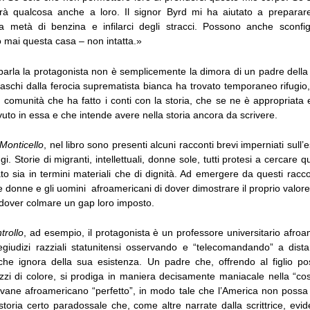
erà qualcosa anche a loro. Il signor Byrd mi ha aiutato a preparare 
 a metà di benzina e infilarci degli stracci. Possono anche sconf
 mai questa casa – non intatta.»
parla la protagonista non è semplicemente la dimora di un padre della 
iaschi dalla ferocia suprematista bianca ha trovato temporaneo rifugio
 comunità che ha fatto i conti con la storia, che se ne è appropriata
uto in essa e che intende avere nella storia ancora da scrivere.
Monticello
, nel libro sono presenti alcuni racconti brevi imperniati sull’
ggi. Storie di migranti, intellettuali, donne sole, tutti protesi a cercar
to sia in termini materiali che di dignità. Ad emergere da questi racc
e donne e gli uomini afroamericani di dover dimostrare il proprio valore a
 dover colmare un gap loro imposto.
trollo
, ad esempio, il protagonista è un professore universitario afro
egiudizi razziali statunitensi osservando e “telecomandando” a dista
 che ignora della sua esistenza. Un padre che, offrendo al figlio pos
zzi di colore, si prodiga in maniera decisamente maniacale nella “cos
iovane afroamericano “perfetto”, in modo tale che l’America non possa 
storia certo paradossale che, come altre narrate dalla scrittrice, ev