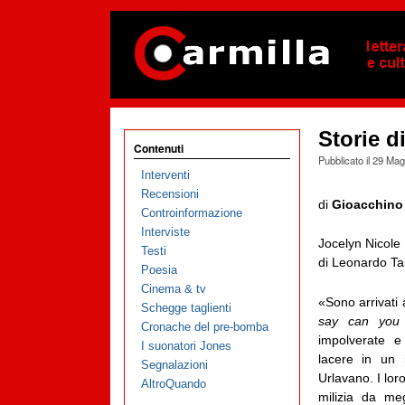
Storie d
Contenuti
Pubblicato il
29 Mag
Interventi
Recensioni
di
Gioacchino
Controinformazione
Interviste
Jocelyn Nicol
Testi
di Leonardo Tai
Poesia
Cinema & tv
«Sono arrivati
Schegge taglienti
say can you
Cronache del pre-bomba
impolverate e
I suonatori Jones
lacere in un
Segnalazioni
Urlavano. I lor
AltroQuando
milizia da meg