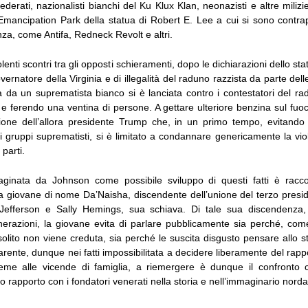
ederati, nazionalisti bianchi del Ku Klux Klan, neonazisti e altre milizie
’Emancipation Park della statua di Robert E. Lee a cui si sono contrap
a, come Antifa, Redneck Revolt e altri.
iolenti scontri tra gli opposti schieramenti, dopo le dichiarazioni dello s
ernatore della Virginia e di illegalità del raduno razzista da parte delle
a da un suprematista bianco si è lanciata contro i contestatori del r
e ferendo una ventina di persone. A gettare ulteriore benzina sul fuoc
ione dell’allora presidente Trump che, in un primo tempo, evitand
 i gruppi suprematisti, si è limitato a condannare genericamente la vi
parti.
aginata da Johnson come possibile sviluppo di questi fatti è racco
 giovane di nome Da’Naisha, discendente dell’unione del terzo preside
Jefferson e Sally Hemings, sua schiava. Di tale sua discendenza,
nerazioni, la giovane evita di parlare pubblicamente sia perché, co
solito non viene creduta, sia perché le suscita disgusto pensare allo st
arente, dunque nei fatti impossibilitata a decidere liberamente del rap
ieme alle vicende di famiglia, a riemergere è dunque il confronto c
suo rapporto con i fondatori venerati nella storia e nell’immaginario nord