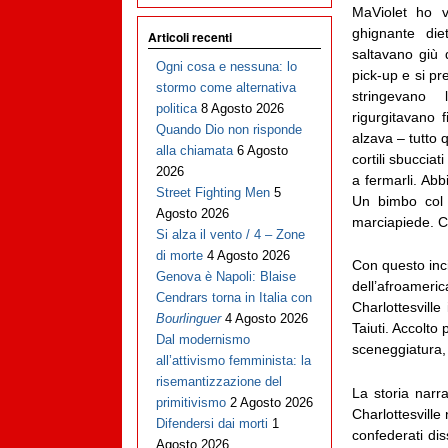
MaViolet ho v
ghignante die
Articoli recenti
saltavano giù d
Ogni cosa e nessuna: lo
pick-up e si pr
stormo come alternativa
stringevano 
politica
8 Agosto 2026
rigurgitavano 
Quando Dio non risponde
alzava – tutto q
alla chiamata
6 Agosto
cortili sbuccia
2026
a fermarli. Abb
Street Fighting Men
5
Un bimbo col 
Agosto 2026
marciapiede. Ciò
Si alza il vento / 4 – Zone
di morte
4 Agosto 2026
Con questo inci
Genova è Napoli: Blaise
dell’afroamer
Cendrars torna in Italia con
Charlottesvill
Bourlinguer
4 Agosto 2026
Taiuti. Accolto
Dal modernismo
sceneggiatura, 
all’attivismo femminista: la
risemantizzazione del
La storia narr
primitivismo
2 Agosto 2026
Charlottesville
Difendersi dai morti
1
confederati dis
Agosto 2026