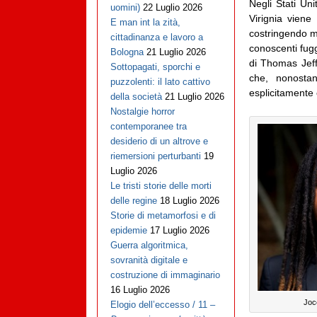
Negli Stati Uni
uomini)
22 Luglio 2026
Virignia viene
E man int la zità,
costringendo mo
cittadinanza e lavoro a
conoscenti fugg
Bologna
21 Luglio 2026
di Thomas Jeff
Sottopagati, sporchi e
che, nonostan
puzzolenti: il lato cattivo
esplicitamente 
della società
21 Luglio 2026
Nostalgie horror
contemporanee tra
desiderio di un altrove e
riemersioni perturbanti
19
Luglio 2026
Le tristi storie delle morti
delle regine
18 Luglio 2026
Storie di metamorfosi e di
epidemie
17 Luglio 2026
Guerra algoritmica,
sovranità digitale e
costruzione di immaginario
16 Luglio 2026
Joc
Elogio dell’eccesso / 11 –