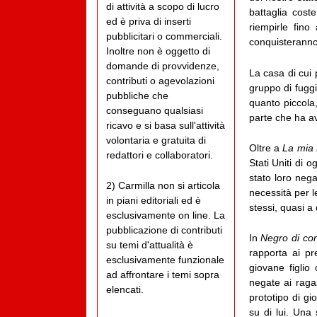
di attività a scopo di lucro
battaglia cost
ed è priva di inserti
riempirle fino
pubblicitari o commerciali.
conquisteranno
Inoltre non è oggetto di
domande di provvidenze,
La casa di cui 
contributi o agevolazioni
gruppo di fugg
pubbliche che
quanto piccola,
conseguano qualsiasi
parte che ha av
ricavo e si basa sull'attività
volontaria e gratuita di
Oltre a
La mia 
redattori e collaboratori.
Stati Uniti di o
stato loro nega
2) Carmilla non si articola
necessità per l
in piani editoriali ed è
stessi, quasi a
esclusivamente on line. La
pubblicazione di contributi
In
Negro di con
su temi d'attualità è
rapporta ai pr
esclusivamente funzionale
giovane figlio
ad affrontare i temi sopra
negate ai raga
elencati.
prototipo di g
su di lui. Una 