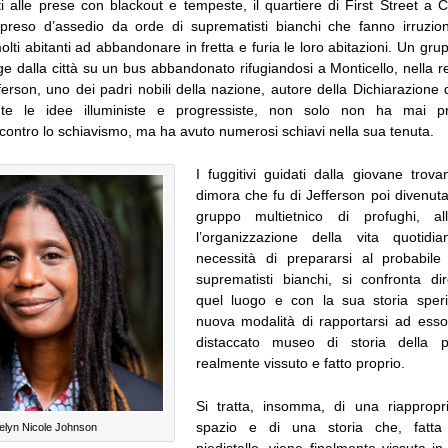
ti alle prese con blackout e tempeste, il quartiere di First Street a Ch
 preso d’assedio da orde di suprematisti bianchi che fanno irruzion
lti abitanti ad abbandonare in fretta e furia le loro abitazioni. Un grupp
e dalla città su un bus abbandonato rifugiandosi a Monticello, nella 
erson, uno dei padri nobili della nazione, autore della Dichiarazione 
te le idee illuministe e progressiste, non solo non ha mai p
contro lo schiavismo, ma ha avuto numerosi schiavi nella sua tenuta.
I fuggitivi guidati dalla giovane trova
dimora che fu di Jefferson poi divenut
gruppo multietnico di profughi, a
l’organizzazione della vita quotid
necessità di prepararsi al probabile
suprematisti bianchi, si confronta d
quel luogo e con la sua storia spe
nuova modalità di rapportarsi ad esso
distaccato museo di storia della p
realmente vissuto e fatto proprio.
Si tratta, insomma, di una riappropr
spazio e di una storia che, fatta
elyn Nicole Johnson