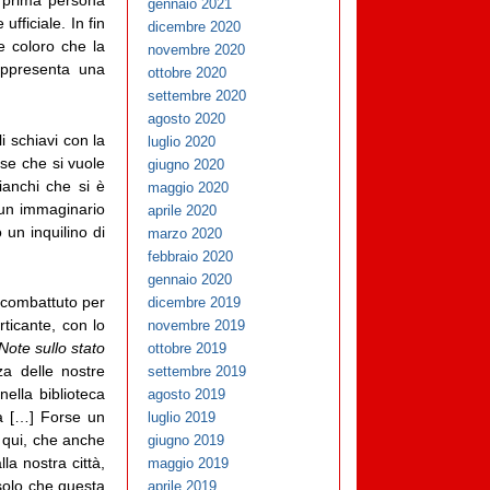
n prima persona
gennaio 2021
fficiale. In fin
dicembre 2020
/e coloro che la
novembre 2020
appresenta una
ottobre 2020
settembre 2020
agosto 2020
 schiavi con la
luglio 2020
se che si vuole
giugno 2020
ianchi che si è
maggio 2020
 un immaginario
aprile 2020
 un inquilino di
marzo 2020
febbraio 2020
gennaio 2020
 combattuto per
dicembre 2019
rticante, con lo
novembre 2019
Note sullo stato
ottobre 2019
zza delle nostre
settembre 2019
nella biblioteca
agosto 2019
na […] Forse un
luglio 2019
i qui, che anche
giugno 2019
a nostra città,
maggio 2019
solo che questa
aprile 2019