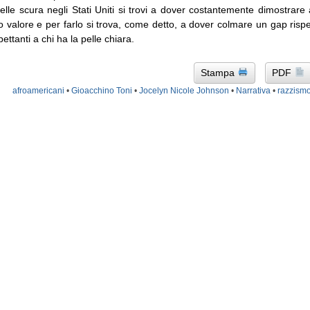
lle scura negli Stati Uniti si trovi a dover costantemente dimostrare a
io valore e per farlo si trova, come detto, a dover colmare un gap risp
spettanti a chi ha la pelle chiara.
Stampa
PDF
afroamericani
•
Gioacchino Toni
•
Jocelyn Nicole Johnson
•
Narrativa
•
razzism