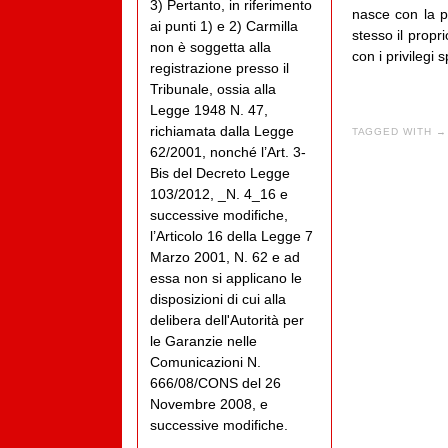
3) Pertanto, in riferimento
nasce con la pe
ai punti 1) e 2) Carmilla
stesso il propr
non è soggetta alla
con i privilegi 
registrazione presso il
Tribunale, ossia alla
Legge 1948 N. 47,
richiamata dalla Legge
TAGGED WITH →
62/2001, nonché l’Art. 3-
Bis del Decreto Legge
103/2012, _N. 4_16 e
successive modifiche,
l’Articolo 16 della Legge 7
Marzo 2001, N. 62 e ad
essa non si applicano le
disposizioni di cui alla
delibera dell'Autorità per
le Garanzie nelle
Comunicazioni N.
666/08/CONS del 26
Novembre 2008, e
successive modifiche.