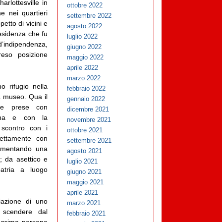
arlottesville in
ottobre 2022
e nei quartieri
settembre 2022
etto di vicini e
agosto 2022
residenza che fu
luglio 2022
d’indipendenza,
giugno 2022
reso posizione
maggio 2022
aprile 2022
marzo 2022
no rifugio nella
febbraio 2022
a museo. Qua il
gennaio 2022
lle prese con
dicembre 2021
iana e con la
novembre 2021
 scontro con i
ottobre 2021
irettamente con
settembre 2021
rimentando una
agosto 2021
; da asettico e
luglio 2021
atria a luogo
giugno 2021
maggio 2021
aprile 2021
iazione di uno
marzo 2021
 scendere dal
febbraio 2021