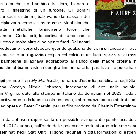
isto anche un bambino tra loro, biondo e
tro il finestrino di un furgone. Gli uomini
ai sedili di dietro, balzavano dai cassoni dei
ecipitavano verso le nostre case. Mani bianche
latte metalliche, brandivano torce che
fiamme. Grida forti, la cortina di fumo che si
uesto e molto altro ci ha spinto fuori. Dai nostri
ti vedevamo i corpi sfuocare quando qualcuno dei vicini si lanciava in av
iamo visto un ragazzino colpito col calcio di un fucile sprizzare di ros
pannolone si agitava aggrappato al fianco della madre crollata in
 che abbiamo visto in quegli attimi prima ci ha paralizzati, e poi ci ha re
pit prende il via
My Monticello
, romanzo d’esordio pubblicato negli Stat
icana Jocelyn Nicole Johnson, insegnante di arte nelle scuol
e in Virginia, dato alle stampe in italiano da Bompiani nel 2023 trado
 positivamente dalla critica statunitense, dal romanzo sono stati tratti u
ad opera di Peter Chernin, per un film prodotto da Chernin Entertainmen
ata da Johnson rappresenta un possibile sviluppo di quanto accaduto
 nel 2017 quando, sull’onda delle polemiche sorte attorno alla rimozi
seminati negli Stati Uniti, si sono radunati in città formazioni di estre