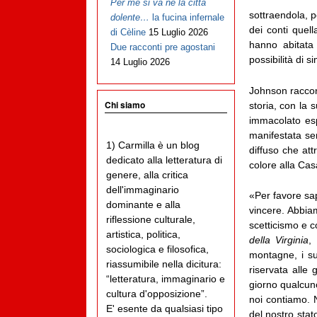
Per me si va ne la città
sottraendola, p
dolente…
la fucina infernale
dei conti quell
di Cèline
15 Luglio 2026
hanno abitata
Due racconti pre agostani
possibilità di s
14 Luglio 2026
Johnson raccon
Chi siamo
storia, con la
immacolato esp
manifestata se
1) Carmilla è un blog
diffuso che att
dedicato alla letteratura di
colore alla Cas
genere, alla critica
dell'immaginario
«Per favore sa
dominante e alla
vincere. Abbiam
riflessione culturale,
scetticismo e c
artistica, politica,
della Virginia
,
sociologica e filosofica,
montagne, i suo
riassumibile nella dicitura:
riservata alle
“letteratura, immaginario e
giorno qualcuno
cultura d'opposizione”.
noi contiamo. 
E' esente da qualsiasi tipo
del nostro sta