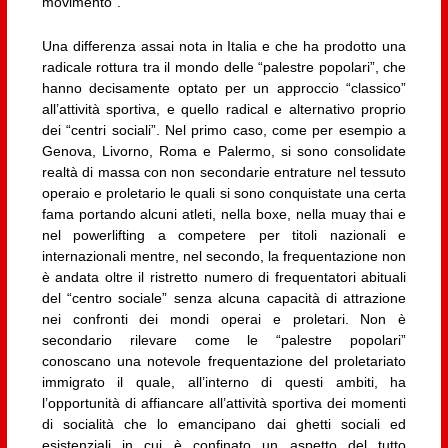
movimento”.
Una differenza assai nota in Italia e che ha prodotto una
radicale rottura tra il mondo delle “palestre popolari”, che
hanno decisamente optato per un approccio “classico”
all’attività sportiva, e quello radical e alternativo proprio
dei “centri sociali”. Nel primo caso, come per esempio a
Genova, Livorno, Roma e Palermo, si sono consolidate
realtà di massa con non secondarie entrature nel tessuto
operaio e proletario le quali si sono conquistate una certa
fama portando alcuni atleti, nella boxe, nella muay thai e
nel powerlifting a competere per titoli nazionali e
internazionali mentre, nel secondo, la frequentazione non
è andata oltre il ristretto numero di frequentatori abituali
del “centro sociale” senza alcuna capacità di attrazione
nei confronti dei mondi operai e proletari. Non è
secondario rilevare come le “palestre popolari”
conoscano una notevole frequentazione del proletariato
immigrato il quale, all’interno di questi ambiti, ha
l’opportunità di affiancare all’attività sportiva dei momenti
di socialità che lo emancipano dai ghetti sociali ed
esistenziali in cui è confinato un aspetto del tutto