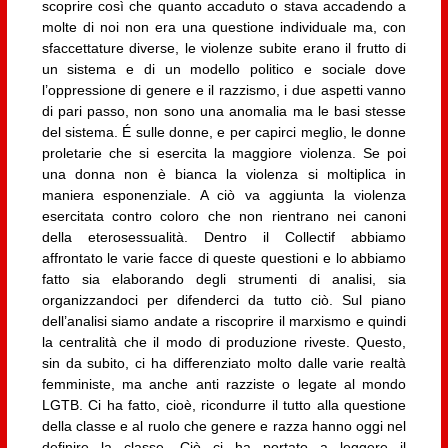
scoprire così che quanto accaduto o stava accadendo a
molte di noi non era una questione individuale ma, con
sfaccettature diverse, le violenze subite erano il frutto di
un sistema e di un modello politico e sociale dove
l’oppressione di genere e il razzismo, i due aspetti vanno
di pari passo, non sono una anomalia ma le basi stesse
del sistema. É sulle donne, e per capirci meglio, le donne
proletarie che si esercita la maggiore violenza. Se poi
una donna non è bianca la violenza si moltiplica in
maniera esponenziale. A ciò va aggiunta la violenza
esercitata contro coloro che non rientrano nei canoni
della eterosessualità. Dentro il Collectif abbiamo
affrontato le varie facce di queste questioni e lo abbiamo
fatto sia elaborando degli strumenti di analisi, sia
organizzandoci per difenderci da tutto ciò. Sul piano
dell’analisi siamo andate a riscoprire il marxismo e quindi
la centralità che il modo di produzione riveste. Questo,
sin da subito, ci ha differenziato molto dalle varie realtà
femministe, ma anche anti razziste o legate al mondo
LGTB. Ci ha fatto, cioè, ricondurre il tutto alla questione
della classe e al ruolo che genere e razza hanno oggi nel
definire la classe. Ciò ci ha portato a leggere il