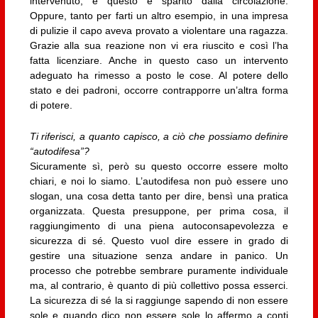
intervenuto, è questo è sparito dalla circolazione.
Oppure, tanto per farti un altro esempio, in una impresa
di pulizie il capo aveva provato a violentare una ragazza.
Grazie alla sua reazione non vi era riuscito e così l’ha
fatta licenziare. Anche in questo caso un intervento
adeguato ha rimesso a posto le cose. Al potere dello
stato e dei padroni, occorre contrapporre un’altra forma
di potere.
Ti riferisci, a quanto capisco, a ciò che possiamo definire
“autodifesa”?
Sicuramente sì, però su questo occorre essere molto
chiari, e noi lo siamo. L’autodifesa non può essere uno
slogan, una cosa detta tanto per dire, bensì una pratica
organizzata. Questa presuppone, per prima cosa, il
raggiungimento di una piena autoconsapevolezza e
sicurezza di sé. Questo vuol dire essere in grado di
gestire una situazione senza andare in panico. Un
processo che potrebbe sembrare puramente individuale
ma, al contrario, è quanto di più collettivo possa esserci.
La sicurezza di sé la si raggiunge sapendo di non essere
sole e quando dico non essere sole lo affermo a conti