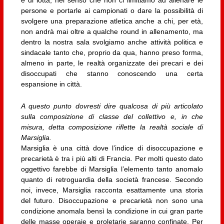
e di lotta, nel senso che non ci limitiamo ad allenare le
persone e portarle ai campionati o dare la possibilità di
svolgere una preparazione atletica anche a chi, per età,
non andrà mai oltre a qualche round in allenamento, ma
dentro la nostra sala svolgiamo anche attività politica e
sindacale tanto che, proprio da qua, hanno preso forma,
almeno in parte, le realtà organizzate dei precari e dei
disoccupati che stanno conoscendo una certa
espansione in città.
A questo punto dovresti dire qualcosa di più articolato
sulla composizione di classe del collettivo e, in che
misura, detta composizione riflette la realtà sociale di
Marsiglia.
Marsiglia è una città dove l’indice di disoccupazione e
precarietà è tra i più alti di Francia. Per molti questo dato
oggettivo farebbe di Marsiglia l’elemento tanto anomalo
quanto di retroguardia della società francese. Secondo
noi, invece, Marsiglia racconta esattamente una storia
del futuro. Disoccupazione e precarietà non sono una
condizione anomala bensì la condizione in cui gran parte
delle masse operaie e proletarie saranno confinate. Per