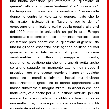
una buona occasione per affrontare la “questione di
genere” nella sua più piena “materialità” e “concretezza”.
Da tempo siamo sommersi da iniziative in “favore delle
donne” o contro la violenza di genere, tanto che le
dichiarazioni istituzionali in “favore e per le donne”
conoscono una inflazione pari a quella seguita alla crisi
del 1929, mentre le università un po’ in tutta Europa
straboccano di corsi tenuti da “femministe radicali”. Tutto
ciò farebbe presupporre che la “questione di genere” sia
uno tra gli snodi essenziali delle agende politiche dei vari
governi e, sotto tale aspetto, il governo francese
sembrerebbe addirittura primeggiare. Questo,
sicuramente, contiene più che un grano di verità anche
se a uno sguardo minimamente attento non sfugge il
prosaico fatto che queste retoriche hanno un qualche
senso tra i mondi socialmente inclusi, ma risultano
sostanzialmente ignote tra le donne appartenenti alle
masse subalterne e marginalizzate. Un discorso che, per
molti versi, vale anche per la “questione razziale” per cui
essere donna e di pelle scura obbliga a fare i conti con
una realtà dura, difficile e poco propensa a fare sconti. Mi
è sembrato pertanto sensato provare ad affrontare, vista