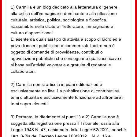
1) Carmilla è un blog dedicato alla letteratura di genere,
alla critica dell'immaginario dominante e alla riflessione
culturale, artistica, politica, sociologica e filosofica,
riassumibile nella dicitura: “letteratura, immaginario e
cultura d'opposizione”.
E' esente da qualsiasi tipo di attività a scopo di lucro ed è
priva di inserti pubblicitari o commerciali. Inoltre non è
oggetto di domande di provvidenze, contributi o
agevolazioni pubbliche che conseguano qualsiasi ricavo e
si basa sull'attività volontaria e gratuita di redattori e
collaboratori.
2) Carmilla non si articola in piani editoriali ed è
esclusivamente on line. La pubblicazione di contributi su
temi d'attualità è esclusivamente funzionale ad affrontare i
temi sopra elencati.
3) Pertanto, in riferimento ai punti 1) e 2) Carmilla non è
soggetta alla registrazione presso il Tribunale, ossia alla
Legge 1948 N. 47, richiamata dalla Legge 62/2001, nonché
l’Art. 3-Bis del Decreto Legge 103/2012, _N. 4_16 e