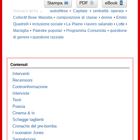
Stampa
PDF
eBook
autodifesa
•
Capitale
•
centralità operaia
•
TAGGED WITH →
Collectif Boxe Massilia
•
composizione di classe
•
donne
•
Emilio
Quadrelli
•
inclusione sociale
•
La Plaine
•
lavoro salariato
•
Lotte
•
Marsiglia
•
Palestre popolari
•
Programma Comunista
•
questione
di genere
•
questione razziale
Contenuti
Interventi
Recensioni
Controinformazione
Interviste
Testi
Poesia
Cinema & tv
Schegge taglienti
Cronache del pre-bomba
I suonatori Jones
Segnalazioni