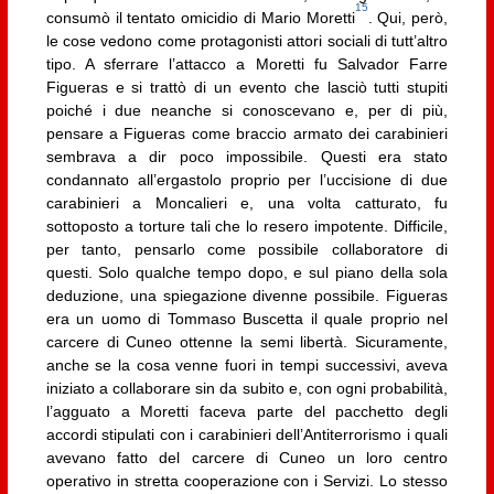
15
consumò il tentato omicidio di Mario Moretti
. Qui, però,
le cose vedono come protagonisti attori sociali di tutt’altro
tipo. A sferrare l’attacco a Moretti fu Salvador Farre
Figueras e si trattò di un evento che lasciò tutti stupiti
poiché i due neanche si conoscevano e, per di più,
pensare a Figueras come braccio armato dei carabinieri
sembrava a dir poco impossibile. Questi era stato
condannato all’ergastolo proprio per l’uccisione di due
carabinieri a Moncalieri e, una volta catturato, fu
sottoposto a torture tali che lo resero impotente. Difficile,
per tanto, pensarlo come possibile collaboratore di
questi. Solo qualche tempo dopo, e sul piano della sola
deduzione, una spiegazione divenne possibile. Figueras
era un uomo di Tommaso Buscetta il quale proprio nel
carcere di Cuneo ottenne la semi libertà. Sicuramente,
anche se la cosa venne fuori in tempi successivi, aveva
iniziato a collaborare sin da subito e, con ogni probabilità,
l’agguato a Moretti faceva parte del pacchetto degli
accordi stipulati con i carabinieri dell’Antiterrorismo i quali
avevano fatto del carcere di Cuneo un loro centro
operativo in stretta cooperazione con i Servizi. Lo stesso