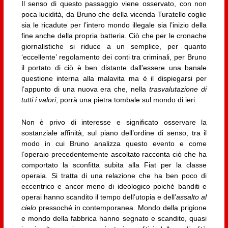
Il senso di questo passaggio viene osservato, con non
poca lucidità, da Bruno che della vicenda Turatello coglie
sia le ricadute per l’intero mondo illegale sia l’inizio della
fine anche della propria batteria. Ciò che per le cronache
giornalistiche si riduce a un semplice, per quanto
‘eccellente’ regolamento dei conti tra criminali, per Bruno
il portato di ciò è ben distante dall’essere una banale
questione interna alla malavita ma è il dispiegarsi per
l’appunto di una nuova era che, nella
trasvalutazione di
tutti i valori
, porrà una pietra tombale sul mondo di ieri.
Non è privo di interesse e significato osservare la
sostanziale affinità, sul piano dell’ordine di senso, tra il
modo in cui Bruno analizza questo evento e come
l’operaio precedentemente ascoltato racconta ciò che ha
comportato la sconfitta subita alla Fiat per la classe
operaia. Si tratta di una relazione che ha ben poco di
eccentrico e ancor meno di ideologico poiché banditi e
operai hanno scandito il tempo dell’utopia e dell’
assalto al
cielo
pressoché in contemporanea. Mondo della prigione
e mondo della fabbrica hanno segnato e scandito, quasi