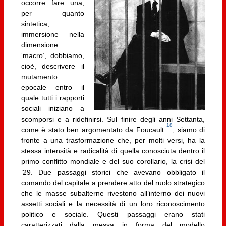
occorre fare una,
per quanto
sintetica,
immersione nella
dimensione
‘macro’, dobbiamo,
cioè, descrivere il
mutamento
epocale entro il
quale tutti i rapporti
sociali iniziano a
scomporsi e a ridefinirsi. Sul finire degli anni Settanta,
18
come è stato ben argomentato da Foucault
, siamo di
fronte a una trasformazione che, per molti versi, ha la
stessa intensità e radicalità di quella conosciuta dentro il
primo conflitto mondiale e del suo corollario, la crisi del
’29. Due passaggi storici che avevano obbligato il
comando del capitale a prendere atto del ruolo strategico
che le masse subalterne rivestono all’interno dei nuovi
assetti sociali e la necessità di un loro riconoscimento
politico e sociale. Questi passaggi erano stati
caratterizzati dalla messa in forma del modello