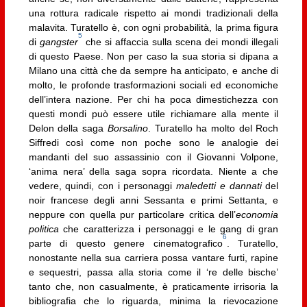
una rottura radicale rispetto ai mondi tradizionali della
malavita. Turatello è, con ogni probabilità, la prima figura
5
di
gangster
che si affaccia sulla scena dei mondi illegali
di questo Paese. Non per caso la sua storia si dipana a
Milano una città che da sempre ha anticipato, e anche di
molto, le profonde trasformazioni sociali ed economiche
dell’intera nazione. Per chi ha poca dimestichezza con
questi mondi può essere utile richiamare alla mente il
Delon della saga
Borsalino
. Turatello ha molto del Roch
Siffredi così come non poche sono le analogie dei
mandanti del suo assassinio con il Giovanni Volpone,
‘anima nera’ della saga sopra ricordata. Niente a che
vedere, quindi, con i personaggi
maledetti e dannati
del
noir francese degli anni Sessanta e primi Settanta, e
neppure con quella pur particolare critica dell’
economia
politica
che caratterizza i personaggi e le gang di gran
6
parte di questo genere cinematografico
. Turatello,
nonostante nella sua carriera possa vantare furti, rapine
e sequestri, passa alla storia come il ‘re delle bische’
tanto che, non casualmente, è praticamente irrisoria la
bibliografia che lo riguarda, minima la rievocazione