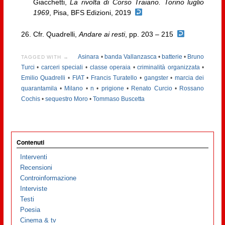
Giacchetti,
La rivolta di Corso Traiano. Torino luglio
1969
, Pisa, BFS Edizioni, 2019
Cfr. Quadrelli,
Andare ai resti
, pp. 203 – 215
Asinara
•
banda Vallanzasca
•
batterie
•
Bruno
TAGGED WITH →
Turci
•
carceri speciali
•
classe operaia
•
criminalità organizzata
•
Emilio Quadrelli
•
FIAT
•
Francis Turatello
•
gangster
•
marcia dei
quarantamila
•
Milano
•
n
•
prigione
•
Renato Curcio
•
Rossano
Cochis
•
sequestro Moro
•
Tommaso Buscetta
Contenuti
Interventi
Recensioni
Controinformazione
Interviste
Testi
Poesia
Cinema & tv