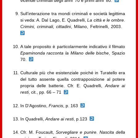
vicende criminali degli anni ’70 e primi anni ’80.
Sull’interazione tra mondi criminali e società legittima
si veda: A. Dal Lago, E. Quadrelli,
La città e le ombre.
Crimini, criminali, cittadini
, Milano, Feltrinelli, 2003.
A tale proposito è particolarmente indicativo il filmato
Epaminonda racconta la Milano delle bische
, Spazio
70.
Culturale più che esistenziale poiché in Turatello era
del tutto assente quella contrapposizione al potere
propria delle batterie. Cfr. E. Quadrelli,
Andare ai
resti
, cit., pp. 66 – 71
In D’Agostino,
Francis
, p. 163
In Quadrelli,
Andare ai resti
, p.123
Cfr. M. Foucault,
Sorvegliare e punire. Nascita della