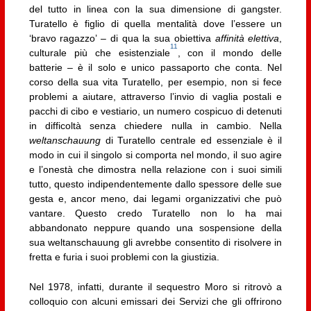
del tutto in linea con la sua dimensione di gangster.
Turatello è figlio di quella mentalità dove l’essere un
‘bravo ragazzo’ – di qua la sua obiettiva
affinità elettiva
,
11
culturale più che esistenziale
, con il mondo delle
batterie – è il solo e unico passaporto che conta. Nel
corso della sua vita Turatello, per esempio, non si fece
problemi a aiutare, attraverso l’invio di vaglia postali e
pacchi di cibo e vestiario, un numero cospicuo di detenuti
in difficoltà senza chiedere nulla in cambio. Nella
weltanschauung
di Turatello centrale ed essenziale è il
modo in cui il singolo si comporta nel mondo, il suo agire
e l’onestà che dimostra nella relazione con i suoi simili
tutto, questo indipendentemente dallo spessore delle sue
gesta e, ancor meno, dai legami organizzativi che può
vantare. Questo credo Turatello non lo ha mai
abbandonato neppure quando una sospensione della
sua weltanschauung gli avrebbe consentito di risolvere in
fretta e furia i suoi problemi con la giustizia.
Nel 1978, infatti, durante il sequestro Moro si ritrovò a
colloquio con alcuni emissari dei Servizi che gli offrirono