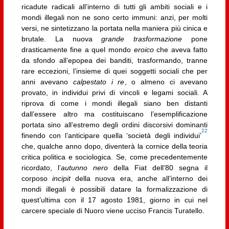
ricadute radicali all’interno di tutti gli ambiti sociali e i
mondi illegali non ne sono certo immuni: anzi, per molti
versi, ne sintetizzano la portata nella maniera più cinica e
brutale. La nuova
grande trasformazione
pone
drasticamente fine a quel mondo
eroico
che aveva fatto
da sfondo all’epopea dei banditi, trasformando, tranne
rare eccezioni, l’insieme di quei soggetti sociali che per
anni avevano
calpestato i re
, o almeno ci avevano
provato, in individui privi di vincoli e legami sociali. A
riprova di come i mondi illegali siano ben distanti
dall’essere altro ma costituiscano l’esemplificazione
portata sino all’estremo degli ordini discorsivi dominanti
22
finendo con l’anticipare quella ‘società degli individui’
che, qualche anno dopo, diventerà la cornice della teoria
critica politica e sociologica. Se, come precedentemente
ricordato, l’
autunno nero
della Fiat dell’80 segna il
corposo
incipit
della nuova era, anche all’interno dei
mondi illegali è possibili datare la formalizzazione di
quest’ultima con il 17 agosto 1981, giorno in cui nel
carcere speciale di Nuoro viene ucciso Francis Turatello.