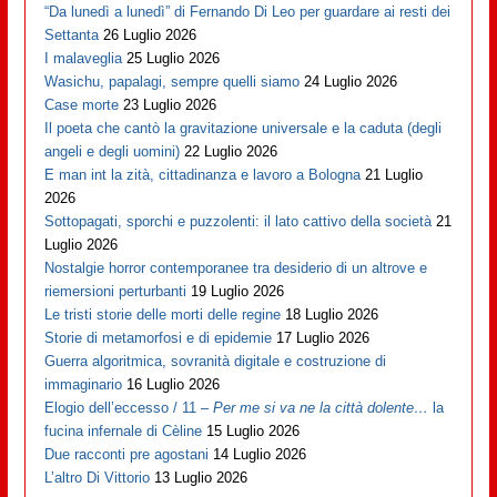
“Da lunedì a lunedì” di Fernando Di Leo per guardare ai resti dei
Settanta
26 Luglio 2026
I malaveglia
25 Luglio 2026
Wasichu, papalagi, sempre quelli siamo
24 Luglio 2026
Case morte
23 Luglio 2026
Il poeta che cantò la gravitazione universale e la caduta (degli
angeli e degli uomini)
22 Luglio 2026
E man int la zità, cittadinanza e lavoro a Bologna
21 Luglio
2026
Sottopagati, sporchi e puzzolenti: il lato cattivo della società
21
Luglio 2026
Nostalgie horror contemporanee tra desiderio di un altrove e
riemersioni perturbanti
19 Luglio 2026
Le tristi storie delle morti delle regine
18 Luglio 2026
Storie di metamorfosi e di epidemie
17 Luglio 2026
Guerra algoritmica, sovranità digitale e costruzione di
immaginario
16 Luglio 2026
Elogio dell’eccesso / 11 –
Per me si va ne la città dolente…
la
fucina infernale di Cèline
15 Luglio 2026
Due racconti pre agostani
14 Luglio 2026
L’altro Di Vittorio
13 Luglio 2026