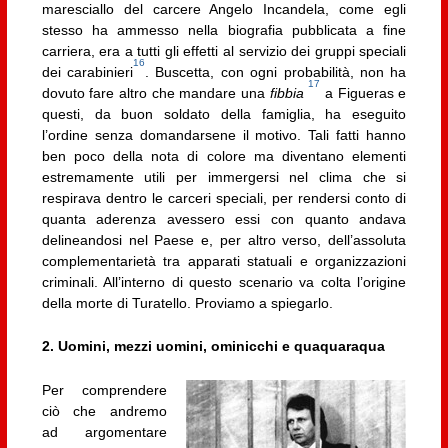
maresciallo del carcere Angelo Incandela, come egli
stesso ha ammesso nella biografia pubblicata a fine
carriera, era a tutti gli effetti al servizio dei gruppi speciali
16
dei carabinieri
. Buscetta, con ogni probabilità, non ha
17
dovuto fare altro che mandare una
fibbia
a Figueras e
questi, da buon soldato della famiglia, ha eseguito
l’ordine senza domandarsene il motivo. Tali fatti hanno
ben poco della nota di colore ma diventano elementi
estremamente utili per immergersi nel clima che si
respirava dentro le carceri speciali, per rendersi conto di
quanta aderenza avessero essi con quanto andava
delineandosi nel Paese e, per altro verso, dell’assoluta
complementarietà tra apparati statuali e organizzazioni
criminali. All’interno di questo scenario va colta l’origine
della morte di Turatello. Proviamo a spiegarlo.
2. Uomini, mezzi uomini, ominicchi e quaquaraqua
Per comprendere
ciò che andremo
ad argomentare