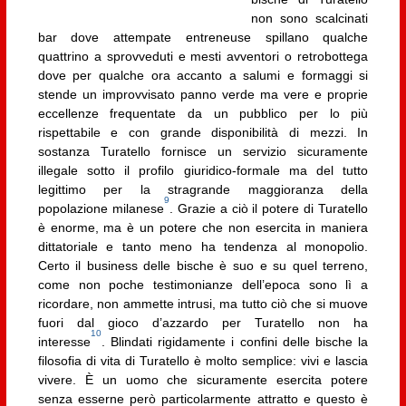
non sono scalcinati
bar dove attempate entreneuse spillano qualche
quattrino a sprovveduti e mesti avventori o retrobottega
dove per qualche ora accanto a salumi e formaggi si
stende un improvvisato panno verde ma vere e proprie
eccellenze frequentate da un pubblico per lo più
rispettabile e con grande disponibilità di mezzi. In
sostanza Turatello fornisce un servizio sicuramente
illegale sotto il profilo giuridico-formale ma del tutto
legittimo per la stragrande maggioranza della
9
popolazione milanese
. Grazie a ciò il potere di Turatello
è enorme, ma è un potere che non esercita in maniera
dittatoriale e tanto meno ha tendenza al monopolio.
Certo il business delle bische è suo e su quel terreno,
come non poche testimonianze dell’epoca sono lì a
ricordare, non ammette intrusi, ma tutto ciò che si muove
fuori dal gioco d’azzardo per Turatello non ha
10
interesse
. Blindati rigidamente i confini delle bische la
filosofia di vita di Turatello è molto semplice: vivi e lascia
vivere. È un uomo che sicuramente esercita potere
senza esserne però particolarmente attratto e questo è