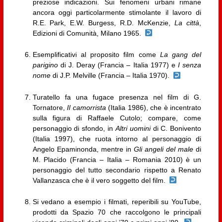
preziose indicazioni. Sui fenomeni urbani rimane
ancora oggi particolarmente stimolante il lavoro di
R.E. Park, E.W. Burgess, R.D. McKenzie,
La città
,
Edizioni di Comunità, Milano 1965.
Esemplificativi al proposito film come
La gang del
parigino
di J. Deray (Francia – Italia 1977) e
I senza
nome
di J.P. Melville (Francia – Italia 1970).
Turatello fa una fugace presenza nel film di G.
Tornatore,
Il camorrista
(Italia 1986), che è incentrato
sulla figura di Raffaele Cutolo; compare, come
personaggio di sfondo, in
Altri uomini
di C. Bonivento
(Italia 1997), che ruota intorno al personaggio di
Angelo Epaminonda, mentre in
Gli angeli del male
di
M. Placido (Francia – Italia – Romania 2010) è un
personaggio del tutto secondario rispetto a Renato
Vallanzasca che è il vero soggetto del film.
Si vedano a esempio i filmati, reperibili su YouTube,
prodotti da Spazio 70 che raccolgono le principali