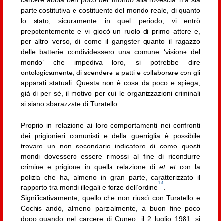
carcere abbia ben poco del ‘mondo alla rovescia’ ma sia
parte costitutiva e costituente del mondo reale, di quanto
lo stato, sicuramente in quel periodo, vi entrò
prepotentemente e vi giocò un ruolo di primo attore e,
per altro verso, di come il gangster quanto il ragazzo
delle batterie condividessero una comune ‘visione del
mondo’ che impediva loro, si potrebbe dire
ontologicamente, di scendere a patti e collaborare con gli
apparati statuali. Questa non è cosa da poco e spiega,
già di per sé, il motivo per cui le organizzazioni criminali
si siano sbarazzate di Turatello.
Proprio in relazione ai loro comportamenti nei confronti
dei prigionieri comunisti e della guerriglia è possibile
trovare un non secondario indicatore di come questi
mondi dovessero essere rimossi al fine di ricondurre
crimine e prigione in quella relazione di
et et
con la
polizia che ha, almeno in gran parte, caratterizzato il
14
rapporto tra mondi illegali e forze dell’ordine
.
Significativamente, quello che non riuscì con Turatello e
Cochis andò, almeno parzialmente, a buon fine poco
dopo quando nel carcere di Cuneo, il 2 luglio 1981, si