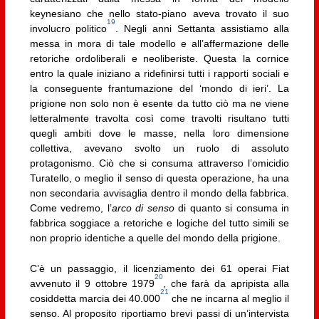
keynesiano che nello stato-piano aveva trovato il suo
19
involucro politico
. Negli anni Settanta assistiamo alla
messa in mora di tale modello e all’affermazione delle
retoriche ordoliberali e neoliberiste. Questa la cornice
entro la quale iniziano a ridefinirsi tutti i rapporti sociali e
la conseguente frantumazione del ‘mondo di ieri’. La
prigione non solo non è esente da tutto ciò ma ne viene
letteralmente travolta così come travolti risultano tutti
quegli ambiti dove le masse, nella loro dimensione
collettiva, avevano svolto un ruolo di assoluto
protagonismo. Ciò che si consuma attraverso l’omicidio
Turatello, o meglio il senso di questa operazione, ha una
non secondaria avvisaglia dentro il mondo della fabbrica.
Come vedremo, l’
arco di senso
di quanto si consuma in
fabbrica soggiace a retoriche e logiche del tutto simili se
non proprio identiche a quelle del mondo della prigione.
C’è un passaggio, il licenziamento dei 61 operai Fiat
20
avvenuto il 9 ottobre 1979
, che farà da apripista alla
21
cosiddetta marcia dei 40.000
che ne incarna al meglio il
senso. Al proposito riportiamo brevi passi di un’intervista