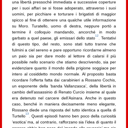
una libertà pressoché immediata e successive coperture
per i suoi affari se si fosse adoperato, attraverso i suoi
uomini, per picchiare e torturare i brigatisti di maggior
spicco al fine di ottenere una qualche utile informazione
su Moro. Turatello, uomo di destra, neppure portò a
termine il colloquio mandando, ancorché in modo
12
garbato a quel paese, gli emissari dello stato
. Tentativi
di questo tipo, del resto, sono stati tutto tranne che
fulmini a ciel sereno e pare opportuno ricordarne almeno
un paio sia per dare modo al lettore di calarsi il più
possibile nello scenario che stiamo descrivendo, sia per
evidenziare quanto il mondo della prigione soggiace per
intero al cosiddetto mondo normale. Al proposito basta
ricordare l’offerta fatta dai carabinieri a Rossano Cochis,
un esponente della ‘banda Vallanzasca’, della libertà in
cambio dell’assassinio di Renato Curcio insieme al quale
era detenuto nel carcere dell’Asinara. Anche in questo
caso, benché in maniera decisamente meno elegante,
Rossano diede una risposta del tutto identica a quella di
13
Turtello
. Questi episodi hanno ben poco della curiosità
‘esotica’ ma, al contrario, rafforzano sia l’idea di quanto il