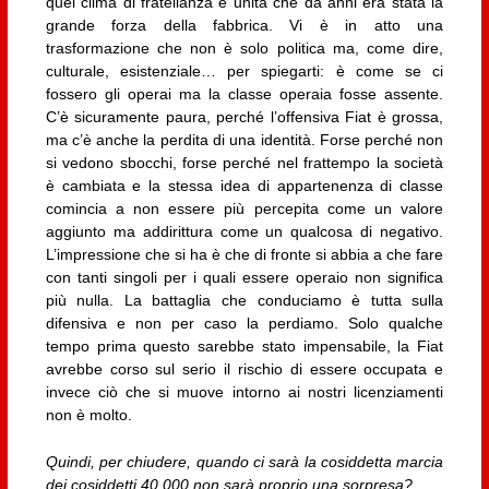
quel clima di fratellanza e unità che da anni era stata la
grande forza della fabbrica. Vi è in atto una
trasformazione che non è solo politica ma, come dire,
culturale, esistenziale… per spiegarti: è come se ci
fossero gli operai ma la classe operaia fosse assente.
C’è sicuramente paura, perché l’offensiva Fiat è grossa,
ma c’è anche la perdita di una identità. Forse perché non
si vedono sbocchi, forse perché nel frattempo la società
è cambiata e la stessa idea di appartenenza di classe
comincia a non essere più percepita come un valore
aggiunto ma addirittura come un qualcosa di negativo.
L’impressione che si ha è che di fronte si abbia a che fare
con tanti singoli per i quali essere operaio non significa
più nulla. La battaglia che conduciamo è tutta sulla
difensiva e non per caso la perdiamo. Solo qualche
tempo prima questo sarebbe stato impensabile, la Fiat
avrebbe corso sul serio il rischio di essere occupata e
invece ciò che si muove intorno ai nostri licenziamenti
non è molto.
Quindi, per chiudere, quando ci sarà la cosiddetta marcia
dei cosiddetti 40.000 non sarà proprio una sorpresa?