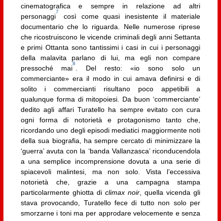
cinematografica e sempre in relazione ad altri
7
personaggi
così come quasi inesistente il materiale
documentario che lo riguarda. Nelle numerose riprese
che ricostruiscono le vicende criminali degli anni Settanta
e primi Ottanta sono tantissimi i casi in cui i personaggi
della malavita parlano di lui, ma egli non compare
8
pressoché mai
. Del resto: «io sono solo un
commerciante» era il modo in cui amava definirsi e di
solito i commercianti risultano poco appetibili a
qualunque forma di mitopoiesi. Da buon ‘commerciante’
dedito agli affari Turatello ha sempre evitato con cura
ogni forma di notorietà e protagonismo tanto che,
ricordando uno degli episodi mediatici maggiormente noti
della sua biografia, ha sempre cercato di minimizzare la
‘guerra’ avuta con la ‘banda Vallanzasca’ riconducendola
a una semplice incomprensione dovuta a una serie di
spiacevoli malintesi, ma non solo. Vista l’eccessiva
notorietà che, grazie a una campagna stampa
particolarmente ghiotta di
climax noir
, quella vicenda gli
stava provocando, Turatello fece di tutto non solo per
smorzarne i toni ma per approdare velocemente e senza