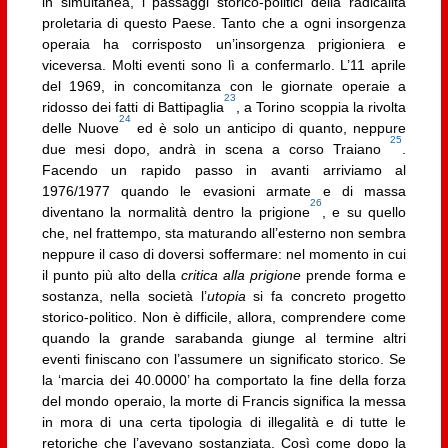
in simultanea, i passaggi storico-politici della radicalità
proletaria di questo Paese. Tanto che a ogni insorgenza
operaia ha corrisposto un’insorgenza prigioniera e
viceversa. Molti eventi sono lì a confermarlo. L’11 aprile
del 1969, in concomitanza con le giornate operaie a
23
ridosso dei fatti di Battipaglia
, a Torino scoppia la rivolta
24
delle Nuove
ed è solo un anticipo di quanto, neppure
25
due mesi dopo, andrà in scena a corso Traiano
.
Facendo un rapido passo in avanti arriviamo al
1976/1977 quando le evasioni armate e di massa
26
diventano la normalità dentro la prigione
, e su quello
che, nel frattempo, sta maturando all’esterno non sembra
neppure il caso di doversi soffermare: nel momento in cui
il punto più alto della
critica alla prigione
prende forma e
sostanza, nella società l’
utopia
si fa concreto progetto
storico-politico. Non è difficile, allora, comprendere come
quando la grande sarabanda giunge al termine altri
eventi finiscano con l’assumere un significato storico. Se
la ‘marcia dei 40.0000’ ha comportato la fine della forza
del mondo operaio, la morte di Francis significa la messa
in mora di una certa tipologia di illegalità e di tutte le
retoriche che l’avevano sostanziata. Così come dopo la