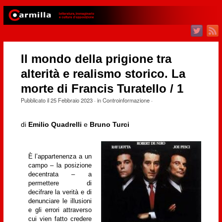
Il mondo della prigione tra
alterità e realismo storico. La
morte di Francis Turatello / 1
Pubblicato il
25 Febbraio 2023
· in
Controinformazione
·
di
Emilio Quadrelli
e
Bruno Turci
È l’appartenenza a un
campo – la posizione
decentrata – a
permettere di
decifrare la verità e di
denunciare le illusioni
e gli errori attraverso
cui vien fatto credere