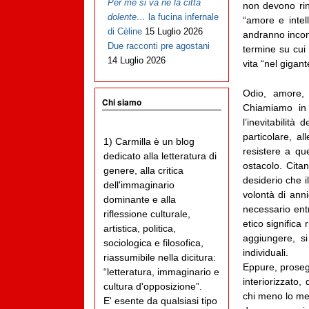
Per me si va ne la città
non devono rinu
dolente…
la fucina infernale
“amore e intel
di Cèline
15 Luglio 2026
andranno incont
Due racconti pre agostani
termine su cui 
14 Luglio 2026
vita “nel gigan
Odio, amore, 
Chi siamo
Chiamiamo in 
l’inevitabilità
particolare, a
1) Carmilla è un blog
resistere a qu
dedicato alla letteratura di
ostacolo. Cita
genere, alla critica
desiderio che i
dell'immaginario
volontà di anni
dominante e alla
necessario ent
riflessione culturale,
etico significa
artistica, politica,
aggiungere, s
sociologica e filosofica,
individuali.
riassumibile nella dicitura:
Eppure, prosegu
“letteratura, immaginario e
interiorizzato,
cultura d'opposizione”.
chi meno lo mer
E' esente da qualsiasi tipo