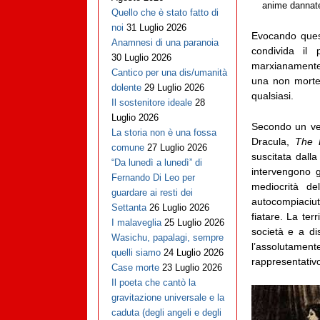
anime dannate
Quello che è stato fatto di
noi
31 Luglio 2026
Evocando quest
Anamnesi di una paranoia
condivida il p
30 Luglio 2026
marxianamente,
Cantico per una dis/umanità
una non morte,
dolente
29 Luglio 2026
qualsiasi.
Il sostenitore ideale
28
Luglio 2026
Secondo un vec
La storia non è una fossa
Dracula,
The D
comune
27 Luglio 2026
suscitata dalla
“Da lunedì a lunedì” di
intervengono g
Fernando Di Leo per
mediocrità del
guardare ai resti dei
autocompiaciuti
Settanta
26 Luglio 2026
fiatare. La ter
I malaveglia
25 Luglio 2026
società e a di
Wasichu, papalagi, sempre
l’assolutame
quelli siamo
24 Luglio 2026
rappresentativo
Case morte
23 Luglio 2026
Il poeta che cantò la
gravitazione universale e la
caduta (degli angeli e degli