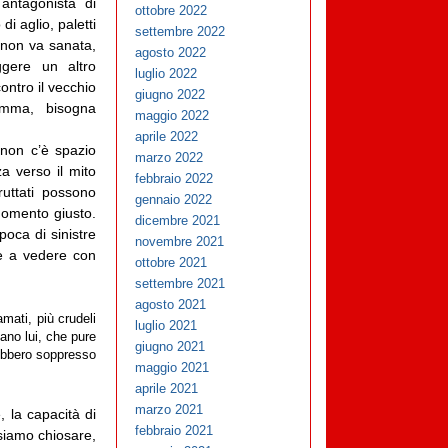
antagonista di
ottobre 2022
i aglio, paletti
settembre 2022
i non va sanata,
agosto 2022
gere un altro
luglio 2022
ntro il vecchio
giugno 2022
omma, bisogna
maggio 2022
aprile 2022
i non c’è spazio
marzo 2022
a verso il mito
febbraio 2022
ruttati possono
gennaio 2022
momento giusto.
dicembre 2021
poca di sinistre
novembre 2021
e a vedere con
ottobre 2021
settembre 2021
agosto 2021
mati, più crudeli
luglio 2021
vano lui, che pure
giugno 2021
rebbero soppresso
maggio 2021
aprile 2021
marzo 2021
, la capacità di
febbraio 2021
siamo chiosare,