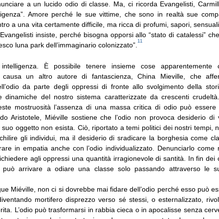
nciare a un lucido odio di classe. Ma, ci ricorda Evangelisti, Carmil
ligenza”. Amore perché le sue vittime, che sono in realtà sue comp
ro a una vita certamente difficile, ma ricca di profumi, sapori, sensualit
Evangelisti insiste, perché bisogna opporsi allo “stato di catalessi” che
11
tesco luna park dell’immaginario colonizzato”.
intelligenza. È possibile tenere insieme cose apparentemente co
causa un altro autore di fantascienza, China Mieville, che aff
 dell’odio da parte degli oppressi di fronte allo svolgimento della st
lle dinamiche del nostro sistema caratterizzate da crescenti crudeltà
este mostruosità l’assenza di una massa critica di odio può essere u
ndo Aristotele, Miéville sostiene che l’odio non provoca desiderio di 
l suo oggetto non esista. Ciò, riportato a temi politici dei nostri tempi,
chilire gli individui, ma il desiderio di sradicare la borghesia come cl
rare in empatia anche con l’odio individualizzato. Denunciarlo come 
 richiedere agli oppressi una quantità irragionevole di santità. In fin dei
i può arrivare a odiare una classe solo passando attraverso le su
e Miéville, non ci si dovrebbe mai fidare dell’odio perché esso può e
 diventando mortifero disprezzo verso sé stessi, o esternalizzato, riv
ita. L’odio può trasformarsi in rabbia cieca o in apocalisse senza cerv