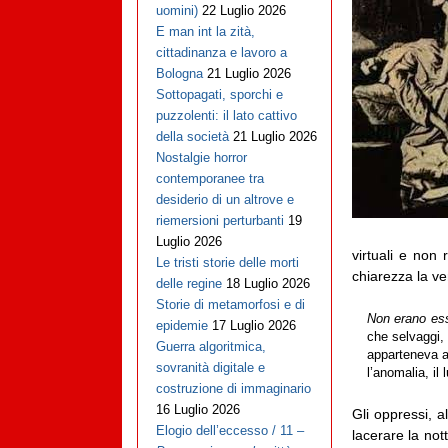
uomini)
22 Luglio 2026
E man int la zità,
cittadinanza e lavoro a
Bologna
21 Luglio 2026
Sottopagati, sporchi e
puzzolenti: il lato cattivo
della società
21 Luglio 2026
Nostalgie horror
contemporanee tra
desiderio di un altrove e
riemersioni perturbanti
19
Luglio 2026
virtuali e non r
Le tristi storie delle morti
chiarezza la ve
delle regine
18 Luglio 2026
Storie di metamorfosi e di
Non erano ess
epidemie
17 Luglio 2026
che selvaggi, 
Guerra algoritmica,
apparteneva a
sovranità digitale e
l’anomalia, i
costruzione di immaginario
16 Luglio 2026
Gli oppressi, a
Elogio dell’eccesso / 11 –
lacerare la not