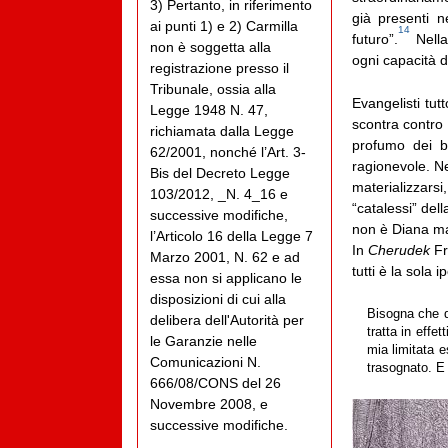
3) Pertanto, in riferimento
già presenti n
ai punti 1) e 2) Carmilla
14
futuro”.
Nella 
non è soggetta alla
ogni capacità 
registrazione presso il
Tribunale, ossia alla
Evangelisti tu
Legge 1948 N. 47,
scontra contro l
richiamata dalla Legge
profumo dei bo
62/2001, nonché l’Art. 3-
ragionevole. Ne
Bis del Decreto Legge
materializzarsi
103/2012, _N. 4_16 e
“catalessi” dell
successive modifiche,
non è Diana m
l’Articolo 16 della Legge 7
In
Cherudek
Fr
Marzo 2001, N. 62 e ad
tutti è la sola 
essa non si applicano le
disposizioni di cui alla
Bisogna che q
delibera dell'Autorità per
tratta in effe
le Garanzie nelle
mia limitata 
Comunicazioni N.
trasognato. E 
666/08/CONS del 26
Novembre 2008, e
successive modifiche.