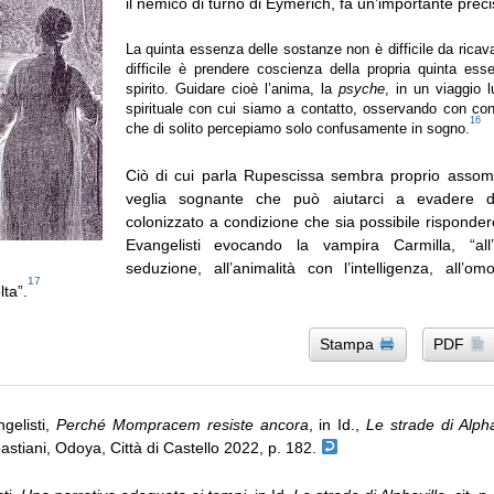
il nemico di turno di Eymerich, fa un’importante prec
La quinta essenza delle sostanze non è difficile da ricav
difficile è prendere coscienza della propria quinta ess
spirito. Guidare cioè l’anima, la
psyche
, in un viaggio 
spirituale con cui siamo a contatto, osservando con co
16
che di solito percepiamo solo confusamente in sogno.
Ciò di cui parla Rupescissa sembra proprio assomi
veglia sognante che può aiutarci a evadere da
colonizzato a condizione che sia possibile risponde
Evangelisti evocando la vampira Carmilla, “all
seduzione, all’animalità con l’intelligenza, all’o
17
lta”.
Stampa
PDF
ngelisti,
Perché Mompracem resiste ancora
, in Id.,
Le strade di Alpha
astiani, Odoya, Città di Castello 2022, p. 182.