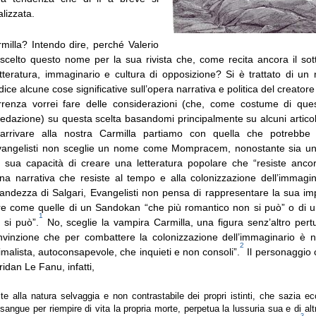
lizzata.
illa? Intendo dire, perché Valerio
 scelto questo nome per la sua rivista che, come recita ancora il sott
etteratura, immaginario e cultura di opposizione? Si è trattato di un
dice alcune cose significative sull’opera narrativa e politica del creator
rrenza vorrei fare delle considerazioni (che, come costume di ques
dazione) su questa scelta basandomi principalmente su alcuni articoli
rrivare alla nostra Carmilla partiamo con quella che potrebb
Evangelisti non sceglie un nome come Mompracem, nonostante sia un
a sua capacità di creare una letteratura popolare che “resiste ancor
 una narrativa che resiste al tempo e alla colonizzazione dell’immagi
randezza di Salgari, Evangelisti non pensa di rappresentare la sua imp
ure come quelle di un Sandokan “che più romantico non si può” o di 
1
 si può”.
No, sceglie la vampira Carmilla, una figura senz’altro pertu
vinzione che per combattere la colonizzazione dell’immaginario è 
2
malista, autoconsapevole, che inquieti e non consoli”.
Il personaggio 
dan Le Fanu, infatti,
te alla natura selvaggia e non contrastabile dei propri istinti, che sazia ecci
l sangue per riempire di vita la propria morte, perpetua la lussuria sua e di alt
3