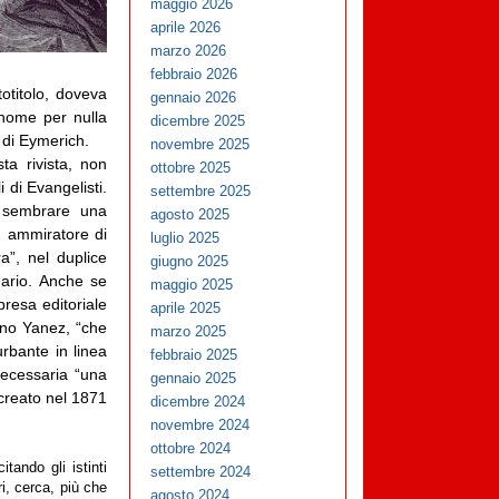
maggio 2026
aprile 2026
marzo 2026
febbraio 2026
otitolo, doveva
gennaio 2026
 nome per nulla
dicembre 2025
e di Eymerich.
novembre 2025
ta rivista, non
ottobre 2025
 di Evangelisti.
settembre 2025
e sembrare una
agosto 2025
 ammiratore di
luglio 2025
a”, nel duplice
giugno 2025
nario. Anche se
maggio 2025
resa editoriale
aprile 2025
uno Yanez, “che
marzo 2025
rbante in linea
febbraio 2025
necessaria “una
gennaio 2025
creato nel 1871
dicembre 2024
novembre 2024
ottobre 2024
tando gli istinti
settembre 2024
ri, cerca, più che
agosto 2024