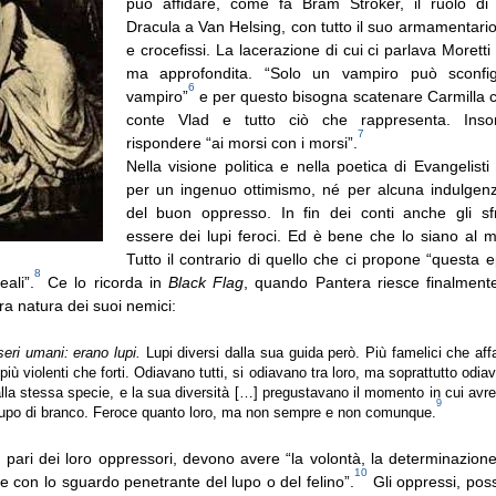
può affidare, come fa Bram Stroker, il ruolo di 
Dracula a Van Helsing, con tutto il suo armamentario d
e crocefissi. La lacerazione di cui ci parlava Morett
ma approfondita. “Solo un vampiro può sconfig
6
vampiro”
e per questo bisogna scatenare Carmilla co
conte Vlad e tutto ciò che rappresenta. Ins
7
rispondere “ai morsi con i morsi”.
Nella visione politica e nella poetica di Evangelist
per un ingenuo ottimismo, né per alcuna indulgenz
del buon oppresso. In fin dei conti anche gli sf
essere dei lupi feroci. Ed è bene che lo siano al 
Tutto il contrario di quello che ci propone “questa e
8
eali”.
Ce lo ricorda in
Black Flag
, quando Pantera riesce finalment
ra natura dei suoi nemici:
eri umani: erano lupi.
Lupi diversi dalla sua guida però. Più famelici che affa
più violenti che forti. Odiavano tutti, si odiavano tra loro, ma soprattutto odia
lla stessa specie, e la sua diversità […] pregustavano il momento in cui av
9
l lupo di branco. Feroce quanto loro, ma non sempre e non comunque.
l pari dei loro oppressori, devono avere “la volontà, la determinazione
10
te con lo sguardo penetrante del lupo o del felino”.
Gli oppressi, pos