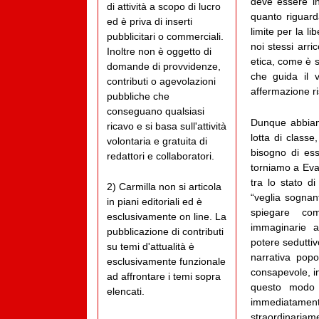
deve essere in
di attività a scopo di lucro
quanto riguard
ed è priva di inserti
limite per la li
pubblicitari o commerciali.
noi stessi arri
Inoltre non è oggetto di
etica, come è 
domande di provvidenze,
che guida il 
contributi o agevolazioni
affermazione ri
pubbliche che
conseguano qualsiasi
Dunque abbiam
ricavo e si basa sull'attività
lotta di class
volontaria e gratuita di
bisogno di ess
redattori e collaboratori.
torniamo a Eva
tra lo stato di
2) Carmilla non si articola
“veglia sognan
in piani editoriali ed è
spiegare com
esclusivamente on line. La
immaginarie a
pubblicazione di contributi
potere seduttiv
su temi d'attualità è
narrativa pop
esclusivamente funzionale
consapevole, in
ad affrontare i temi sopra
questo modo è
elencati.
immediatam
straordinariam