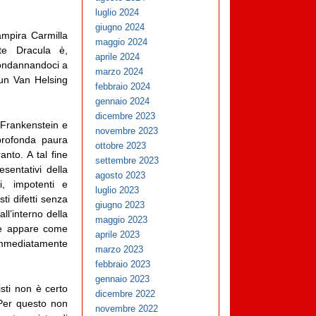
luglio 2024
giugno 2024
ampira Carmilla
maggio 2024
e Dracula è,
aprile 2024
condannandoci a
marzo 2024
 un Van Helsing
febbraio 2024
gennaio 2024
dicembre 2023
 Frankenstein e
novembre 2023
 profonda paura
ottobre 2023
anto. A tal fine
settembre 2023
sentativi della
agosto 2023
ei, impotenti e
luglio 2023
ti difetti senza
giugno 2023
ll’interno della
maggio 2023
che appare come
aprile 2023
mmediatamente
marzo 2023
febbraio 2023
gennaio 2023
listi non è certo
dicembre 2022
 Per questo non
novembre 2022