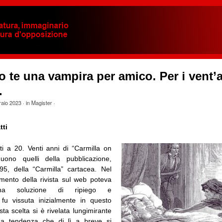
o te una vampira per amico. Per i vent’a
.
raio 2023
· in
Magister
·
tti
ti a 20. Venti anni di “Carmilla on
uono quelli della pubblicazione,
995, della “Carmilla” cartacea. Nel
imento della rivista sul web poteva
na soluzione di ripiego e
fu vissuta inizialmente in questo
a scelta si è rivelata lungimirante
na tendenza che di lì a breve si