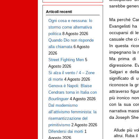
sarebbe genera
Articoli recenti
Ma perché Carm
Ogni cosa e nessuna: lo
Evangelisti ha
stormo come alternativa
occuparsi di l
politica
8 Agosto 2026
casuale che ci 
Quando Dio non risponde
In questa rico
alla chiamata
6 Agosto
impegnano la re
2026
Ma prima di a
Street Fighting Men
5
digressione. 
Agosto 2026
Salgari e dell
Si alza il vento / 4 – Zone
significato di
di morte
4 Agosto 2026
riconosce la g
Genova è Napoli: Blaise
attraverso fig
Cendrars torna in Italia con
più ironico non
Bourlinguer
4 Agosto 2026
con la sua con
Dal modernismo
narrativa massi
all’attivismo femminista: la
da Joseph Sheri
risemantizzazione del
primitivismo
2 Agosto 2026
Allude più vol
Difendersi dai morti
1
altrui. Ruba i
Agosto 2026