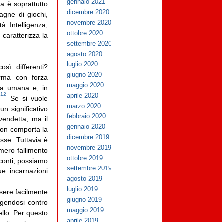
gennaio 2021
la è soprattutto
dicembre 2020
agne di giochi,
novembre 2020
à. Intelligenza,
ottobre 2020
 caratterizza la
settembre 2020
agosto 2020
luglio 2020
sì differenti?
giugno 2020
erma con forza
maggio 2020
oria umana e, in
12
aprile 2020
.
Se si vuole
marzo 2020
n significativo
febbraio 2020
vendetta, ma il
gennaio 2020
 non comporta la
dicembre 2019
asse. Tuttavia è
novembre 2019
mero fallimento
ottobre 2019
 conti, possiamo
settembre 2019
e incarnazioni
agosto 2019
luglio 2019
ssere facilmente
giugno 2019
olgendosi contro
maggio 2019
ello. Per questo
aprile 2019