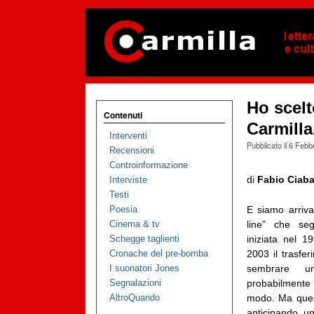
Ho scelt
Contenuti
Carmilla
Interventi
Pubblicato il
6 Febb
Recensioni
Controinformazione
di
Fabio Ciaba
Interviste
Testi
Poesia
E siamo arriva
Cinema & tv
line” che seg
Schegge taglienti
iniziata nel 1
Cronache del pre-bomba
2003 il trasfer
I suonatori Jones
sembrare u
Segnalazioni
probabilmente 
AltroQuando
modo. Ma quest
anticipando u