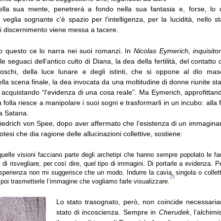
ella sua mente, penetrerà a fondo nella sua fantasia e, forse, lo 
veglia sognante c’è spazio per l’intelligenza, per la lucidità, nello st
di discernimento viene messa a tacere.
tto questo ce lo narra nei suoi romanzi. In
Nicolas Eymerich, inquisito
e seguaci dell’antico culto di Diana, la dea della fertilità, del contatto 
schi, della luce lunare e degli istinti, che si oppone al dio mas
lla scena finale, la dea invocata da una moltitudine di donne riunite st
, acquistando “l’evidenza di una cosa reale”. Ma Eymerich, approfittand
a folla riesce a manipolare i suoi sogni e trasformarli in un incubo: alla
a Satana.
iedrich von Spee, dopo aver affermato che l’esistenza di un immaginar
ipotesi che dia ragione delle allucinazioni collettive, sostiene:
uelle visioni facciano parte degli archetipi che hanno sempre popolato le f
tti di risvegliare, per così dire, quel tipo di immagini. Di portarle a evidenza. P
esperienza non mi suggerisce che un modo. Indurre la cavia, singola o collett
15
poi trasmetterle l’immagine che vogliamo farle visualizzare.
Lo stato trasognato, però, non coincide necessar
stato di incoscienza. Sempre in
Cherudek
, l’alchim