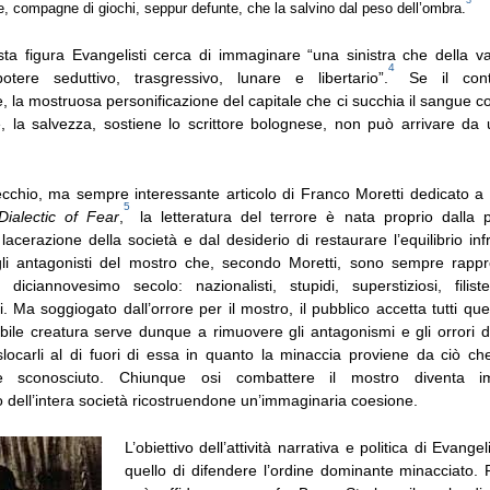
, compagne di giochi, seppur defunte, che la salvino dal peso dell’ombra.
a figura Evangelisti cerca di immaginare “una sinistra che della v
4
otere seduttivo, trasgressivo, lunare e libertario”.
Se il cont
 la mostruosa personificazione del capitale che ci succhia il sangue 
 la salvezza, sostiene lo scrittore bolognese, non può arrivare da
chio, ma sempre interessante articolo di Franco Moretti dedicato a
5
ialectic of Fear
,
la letteratura del terrore è nata proprio dalla
 lacerazione della società e dal desiderio di restaurare l’equilibrio infr
li antagonisti del mostro che, secondo Moretti, sono sempre rappre
 diciannovesimo secolo: nazionalisti, stupidi, superstiziosi, filist
. Ma soggiogato dall’orrore per il mostro, il pubblico accetta tutti ques
ribile creatura serve dunque a rimuovere gli antagonismi e gli orrori da
slocarli al di fuori di essa in quanto la minaccia proviene da ciò 
nte sconosciuto. Chiunque osi combattere il mostro diventa i
 dell’intera società ricostruendone un’immaginaria coesione.
L’obiettivo dell’attività narrativa e politica di Evange
quello di difendere l’ordine dominante minacciato.