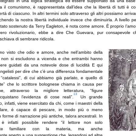
tegrato in una logica strategica ed essere supportato da una base
a il comunismo, è rappresentata dall’idea che la libertà di tutti è c
bertà di ciascuno. In altri termini solo attraverso gli altri possiamo arr
cchendo la nostra libertà individuale invece che diminuirla. A livello 
stato sostenuto da Terry Eagleton, è nota come amore. È proprio l’amor
vero rivoluzionario, ebbe a dire Che Guevara, pur consapevole 
schiava di sembrare ridicola.
o visto che odio e amore, anche nell’ambito della
e, non si escludono a vicenda e che entrambi hanno
ere guidati da una notevole dose di lucidità E qui
ngelisti per dire che c’è una differenza fondamentale
 “catalessi”, di cui abbiamo già parlato, e quello di
te” che lo scrittore bolognese chiama in causa per
e, attraverso la migliore letteratura, “figure
13
cquistano l’evidenza di cose reali”.
Un grande
o, infatti, viene esercitato da chi, come i maestri della
olare, è capace di pescare, in modo più o meno
 forme di narrazione più antiche, talora ancestrali. In
 infatti possibile rendere “il lettore non solo
ente familiare con la materia, ma anche
ente aperto a una suggestione che, legandosi ad altre