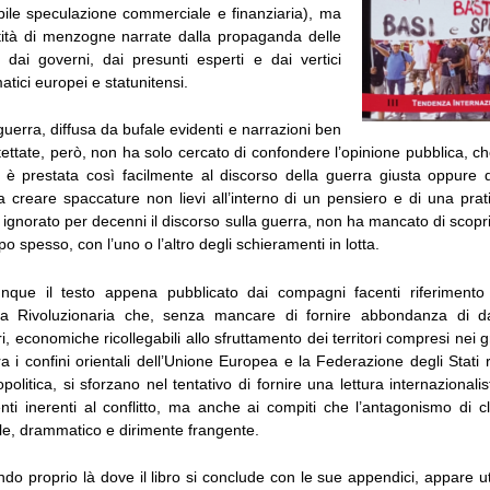
abile speculazione commerciale e finanziaria), ma
ità di menzogne narrate dalla propaganda delle
, dai governi, dai presunti esperti e dai vertici
matici europei e statunitensi.
guerra, diffusa da bufale evidenti e narrazioni ben
itettate, però, non ha solo cercato di confondere l’opinione pubblica, ch
è prestata così facilmente al discorso della guerra giusta oppure 
a creare spaccature non lievi all’interno di un pensiero e di una prat
ignorato per decenni il discorso sulla guerra, non ha mancato di scopri
po spesso, con l’uno o l’altro degli schieramenti in lotta.
que il testo appena pubblicato dai compagni facenti riferimento
ista Rivoluzionaria che, senza mancare di fornire abbondanza di da
ari, economiche ricollegabili allo sfruttamento dei territori compresi nei
a i confini orientali dell’Unione Europea e la Federazione degli Stati r
olitica, si sforzano nel tentativo di fornire una lettura internazionali
nti inerenti al conflitto, ma anche ai compiti che l’antagonismo di 
ile, drammatico e dirimente frangente.
do proprio là dove il libro si conclude con le sue appendici, appare u