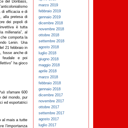
nce del Donbass,
marzo 2019
nticolonialismo
febbraio 2019
di efficacia e di
gennaio 2019
i, alla pretesa di
ore dei popoli di
dicembre 2018
nvettiva è tutta
novembre 2018
a millenaria”, al
ottobre 2018
l che comporta la
settembre 2018
condo Lenin. Una
agosto 2018
el 21 febbraio in
luglio 2018
a, fosse anche di
a feudale e poi
giugno 2018
llettivo” ha gioco
maggio 2018
aprile 2018
marzo 2018
febbraio 2018
gennaio 2018
. Può sfamare 600
dicembre 2017
ie del mondo, pur
novembre 2017
ci ed esportatrici
ottobre 2017
settembre 2017
agosto 2017
o al mais a tutte
luglio 2017
are l’importanza