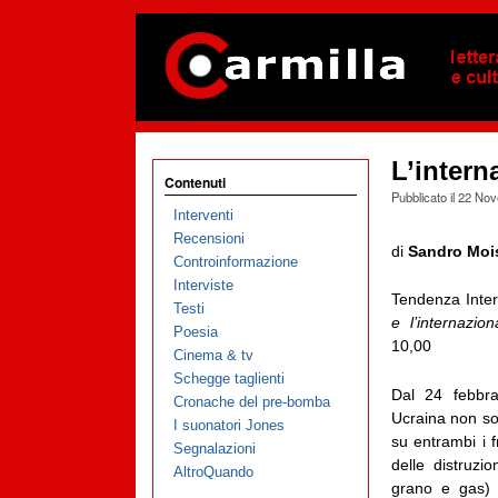
L’intern
Contenuti
Pubblicato il
22 Nov
Interventi
Recensioni
di
Sandro Moi
Controinformazione
Interviste
Tendenza Inter
Testi
e l’internazion
Poesia
10,00
Cinema & tv
Schegge taglienti
Dal 24 febbrai
Cronache del pre-bomba
Ucraina non sol
I suonatori Jones
su entrambi i f
Segnalazioni
delle distruzi
AltroQuando
grano e gas) 