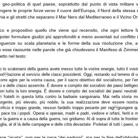
 geo-politica di quel paese, soprattutto dal punto di vista militare 
gere le proprie forze verso il cuore dell’Europa, il Nord della stessa
hia e gli stretti che separano il Mar Nero dal Mediterraneo e il Vicino Or
cco e propositivo quello che viene qui recensito, che ogni lettore
poter formulare giudizi più approfonditi e meno avventati sul conflitto 
eguenze su scala planetaria e le forme della sua risoluzione che, a 
 esse riassunte nelle parole che già chiudevano il Manifeso di Zimmer
etto nel testo:
o lo scatenarsi della guerra avete messo tutte le vostre energie, tutto il vost
ortazione al servizio delle classi possidenti. Oggi, restando sul terreno di un’
orre agire per la vostra causa, per il sacro obiettivo del socialismo, per l’
i e delle classi asservite. È dovere e compito dei socialisti dei paesi belliger
on tutta la loro energia. È dovere e compito dei socialisti dei paesi neutrali
i fratelli in questa lotta contro la barbarie sanguinaria. Mai nella storia m
urgente, più elevato, più nobile; la sua realizzazione deve essere nost
ficio è troppo grande, nessun fardello troppo pesante per raggiungere que
a pace tra i popoli. Operai e operaie, madri e padri, vedove e orfani, feriti e mut
er la guerra e a causa della guerra, noi gridiamo: Al di sopra di tutte le frontier
lia, al di là delle campagne e delle città devastate: Proletari di tutti i paesi, u
e “giusta”, non per la pace “dei padroni”, ma per la fine dell’obbrob