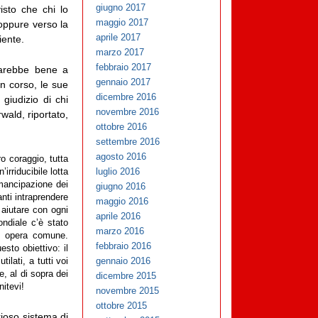
giugno 2017
visto che chi lo
maggio 2017
 oppure verso la
aprile 2017
iente.
marzo 2017
febbraio 2017
 farebbe bene a
gennaio 2017
in corso, le sue
dicembre 2016
giudizio di chi
novembre 2016
wald, riportato,
ottobre 2016
settembre 2016
agosto 2016
ro coraggio, tutta
luglio 2016
irriducibile lotta
emancipazione dei
giugno 2016
anti intraprendere
maggio 2016
 aiutare con ogni
aprile 2016
ondiale c’è stato
marzo 2016
ra opera comune.
febbraio 2016
sto obiettivo: il
gennaio 2016
ilati, a tutti voi
e, al di sopra dei
dicembre 2015
nitevi!
novembre 2015
ottobre 2015
rioso sistema di