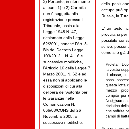
3) Pertanto, in riferimento
della posizione
ai punti 1) e 2) Carmilla
occupa può spin
non è soggetta alla
Russia, la Turc
registrazione presso il
Tribunale, ossia alla
E’ un testo ri
Legge 1948 N. 47,
procurarsi per 
richiamata dalla Legge
possibile cons
62/2001, nonché l’Art. 3-
scrive, possono
Bis del Decreto Legge
come si è già d
103/2012, _N. 4_16 e
successive modifiche,
Proletari! Dop
l’Articolo 16 della Legge 7
la vostra sopp
Marzo 2001, N. 62 e ad
di classe, occ
essa non si applicano le
popoli oppress
questa lotta c
disposizioni di cui alla
mezzo i propr
delibera dell'Autorità per
compito più 
le Garanzie nelle
Nessun sacri
Comunicazioni N.
ripristino dell
666/08/CONS del 26
che soffrite p
Novembre 2008, e
campi di battag
successive modifiche.
Non per una pac