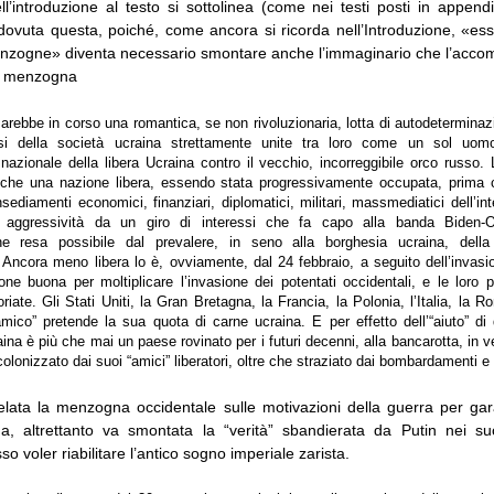
ll’introduzione al testo si sottolinea (come nei testi posti in append
 dovuta questa, poiché, come ancora si ricorda nell’Introduzione, «es
menzogne» diventa necessario smontare anche l’immaginario che l’acc
a menzogna
arebbe in corso una romantica, se non rivoluzionaria, lotta di autodetermina
ssi della società ucraina strettamente unite tra loro come un sol uomo
nazionale della libera Ucraina contro il vecchio, incorreggibile orco russo. 
 che una nazione libera, essendo stata progressivamente occupata, prima 
nsediamenti economici, finanziari, diplomatici, militari, massmediatici dell’in
e aggressività da un giro di interessi che fa capo alla banda Bide
ne resa possibile dal prevalere, in seno alla borghesia ucraina, della
. Ancora meno libera lo è, ovviamente, dal 24 febbraio, a seguito dell’invas
ione buona per moltiplicare l’invasione dei potentati occidentali, e le loro 
ate. Gli Stati Uniti, la Gran Bretagna, la Francia, la Polonia, l’Italia, la Ro
mico” pretende la sua quota di carne ucraina. E per effetto dell’“aiuto” di
ina è più che mai un paese rovinato per i futuri decenni, alla bancarotta, in ve
olonizzato dai suoi “amici” liberatori, oltre che straziato dai bombardamenti e d
lata la menzogna occidentale sulle motivazioni della guerra per gara
na, altrettanto va smontata la “verità” sbandierata da Putin nei su
 voler riabilitare l’antico sogno imperiale zarista.