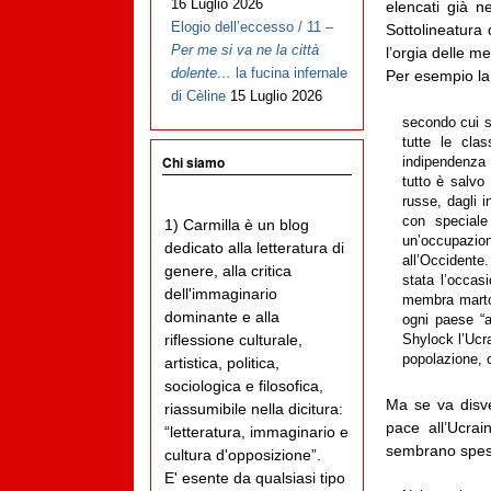
16 Luglio 2026
elencati già ne
Elogio dell’eccesso / 11 –
Sottolineatura
Per me si va ne la città
l’orgia delle 
dolente…
la fucina infernale
Per esempio l
di Cèline
15 Luglio 2026
secondo cui s
tutte le cla
Chi siamo
indipendenza 
tutto è salvo
russe, dagli i
con special
1) Carmilla è un blog
un’occupazio
dedicato alla letteratura di
all’Occidente
genere, alla critica
stata l’occas
dell'immaginario
membra martori
dominante e alla
ogni paese “a
riflessione culturale,
Shylock l’Ucra
popolazione, c
artistica, politica,
sociologica e filosofica,
Ma se va disve
riassumibile nella dicitura:
pace all’Ucrai
“letteratura, immaginario e
sembrano spesso
cultura d'opposizione”.
E' esente da qualsiasi tipo