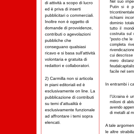
Nel suo impeg
di attività a scopo di lucro
Putin si è p
ed è priva di inserti
tricontinental
pubblicitari o commerciali.
richiami incon
Inoltre non è oggetto di
dominio totale
domande di provvidenze,
tutto il mond
contributi o agevolazioni
costruita sul 
“posto che le 
pubbliche che
completa rive
conseguano qualsiasi
rivendicazione
ricavo e si basa sull'attività
cui descrisse
volontaria e gratuita di
mero distanz
redattori e collaboratori.
feudalcapitali
facile nel sem
2) Carmilla non si articola
In entrambi i ca
in piani editoriali ed è
esclusivamente on line. La
l’Ucraina è u
pubblicazione di contributi
milioni di ab
su temi d'attualità è
avendo appena 
esclusivamente funzionale
di metalli al 
ad affrontare i temi sopra
elencati.
A tale argomento
le altre strabi