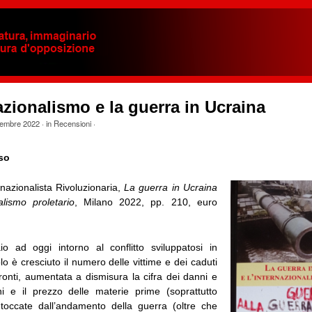
azionalismo e la guerra in Ucraina
embre 2022
· in
Recensioni
·
so
nazionalista Rivoluzionaria,
La guerra in Ucraina
alismo proletario
, Milano 2022, pp. 210, euro
o ad oggi intorno al conflitto sviluppatosi in
o è cresciuto il numero delle vittime e dei caduti
ronti, aumentata a dismisura la cifra dei danni e
oni e il prezzo delle materie prime (soprattutto
toccate dall’andamento della guerra (oltre che