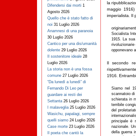
la ripubblicazi
Difendersi dai morti
1
maggio 1916) 
Agosto 2026
imperialista. Il
Quello che è stato fatto di
noi
31 Luglio 2026
originariamen
Anamnesi di una paranoia
Socialista In
30 Luglio 2026
1915. La sua 
Cantico per una dis/umanità
rivoluzionarie
dolente
29 Luglio 2026
opponevano al
Il sostenitore ideale
28
Il secondo r
Luglio 2026
rispettivamente,
La storia non è una fossa
1916. Entrambi 
comune
27 Luglio 2026
“Da lunedì a lunedì” di
Fernando Di Leo per
Siamo nel 19
scannatoio di 
guardare ai resti dei
schierata in m
Settanta
26 Luglio 2026
terribile cong
I malaveglia
25 Luglio 2026
del proletari
Wasichu, papalagi, sempre
internazional
quelli siamo
24 Luglio 2026
principale è 
Case morte
23 Luglio 2026
nazionale. Un
della guerra i
Il poeta che cantò la