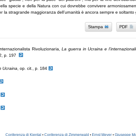
della specie e della Natura con cui dovrebbe convivere armoniosame
er la stragrande maggioranza dell’umanità è ancora sempre e soltanto 
Stampa
PDF
ternazionalista Rivoluzionaria,
La guerra in Ucraina e l’internazional
2, p. 197
n Ucraina
, op. cit., p. 184
7
9
Conferenza di Kiental
•
Conferenza di Zimmerwald
•
Ernst Meyer
•
Giuseppe Mo