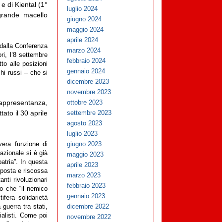
e di Kiental (1°
luglio 2024
grande macello
giugno 2024
maggio 2024
aprile 2024
dalla Conferenza
marzo 2024
ri, l’8 settembre
febbraio 2024
to alle posizioni
gennaio 2024
hi russi – che si
dicembre 2023
novembre 2023
ppresentanza,
ottobre 2023
tato il 30 aprile
settembre 2023
agosto 2023
luglio 2023
giugno 2023
era funzione di
nazionale si è già
maggio 2023
atria”. In questa
aprile 2023
isposta e riscossa
marzo 2023
nti rivoluzionari
febbraio 2023
do che “il nemico
gennaio 2023
fera solidarietà
dicembre 2022
guerra tra stati,
rialisti. Come poi
novembre 2022