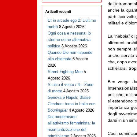
dall’intramont
anche la quant
Articoli recenti
parti coinvolte
Et in arcade ego 2: L’ultimo
militari e diplo
metrò
8 Agosto 2026
Ogni cosa e nessuna: lo
La “nebbia” di 
stormo come alternativa
altrimenti arch
politica
8 Agosto 2026
non sempre si 
Quando Dio non risponde
anche servita 
alla chiamata
6 Agosto
che, dopo aver 
2026
schierarsi, trop
Street Fighting Men
5
Agosto 2026
Ben venga dun
Si alza il vento / 4 – Zone
Internazional
di morte
4 Agosto 2026
politiche, milit
Genova è Napoli: Blaise
si estendono tr
Cendrars torna in Italia con
importanza geop
Bourlinguer
4 Agosto 2026
degli avvenime
Dal modernismo
darsi in un sim
all’attivismo femminista: la
risemantizzazione del
Così, comincian
primitivismo
2 Agosto 2026