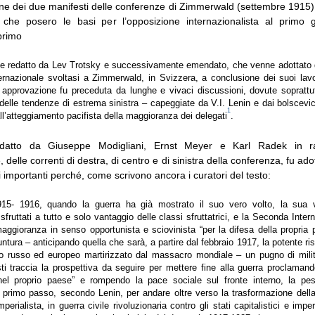
one dei due manifesti delle conferenze di Zimmerwald (settembre 1915) 
che posero le basi per l’opposizione internazionalista al primo 
 primo
te redatto da Lev Trotsky e successivamente emendato, che venne adottato 
ternazionale svoltasi a Zimmerwald, in Svizzera, a conclusione dei suoi lavo
approvazione fu preceduta da lunghe e vivaci discussioni, dovute soprattut
 delle tendenze di estrema sinistra – capeggiate da V.I. Lenin e dai bolscevic
1
l’atteggiamento pacifista della maggioranza dei delegati
.
edatto da Giuseppe Modigliani, Ernst Meyer e Karl Radek in ra
 delle correnti di destra, di centro e di sinistra della conferenza, fu adot
importanti perché, come scrivono ancora i curatori del testo:
15- 1916, quando la guerra ha già mostrato il suo vero volto, la sua v
sfruttati a tutto e solo vantaggio delle classi sfruttatrici, e la Seconda Inter
aggioranza in senso opportunista e sciovinista “per la difesa della propria p
iuntura – anticipando quella che sarà, a partire dal febbraio 1917, la potente r
ato russo ed europeo martirizzato dal massacro mondiale – un pugno di milita
isti traccia la prospettiva da seguire per mettere fine alla guerra proclaman
nel proprio paese” e rompendo la pace sociale sul fronte interno, la pesti
 primo passo, secondo Lenin, per andare oltre verso la trasformazione della 
mperialista, in guerra civile rivoluzionaria contro gli stati capitalistici e impe