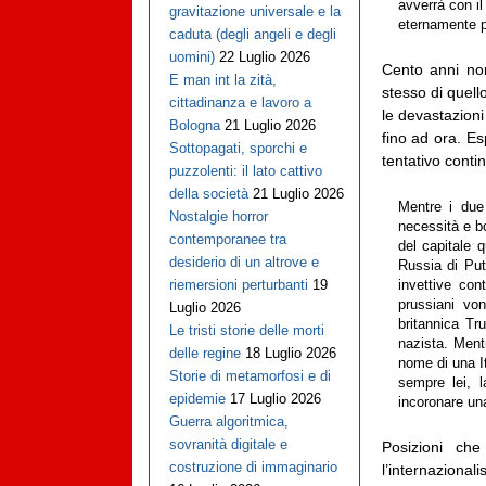
avverrà con il
gravitazione universale e la
eternamente p
caduta (degli angeli e degli
uomini)
22 Luglio 2026
Cento anni non
E man int la zità,
stesso di quell
cittadinanza e lavoro a
le devastazion
Bologna
21 Luglio 2026
fino ad ora. Es
Sottopagati, sporchi e
tentativo conti
puzzolenti: il lato cattivo
della società
21 Luglio 2026
Mentre i due 
Nostalgie horror
necessità e bon
contemporanee tra
del capitale q
desiderio di un altrove e
Russia di Put
riemersioni perturbanti
19
invettive con
prussiani von
Luglio 2026
britannica Tr
Le tristi storie delle morti
nazista. Ment
delle regine
18 Luglio 2026
nome di una It
Storie di metamorfosi e di
sempre lei, l
epidemie
17 Luglio 2026
incoronare un
Guerra algoritmica,
sovranità digitale e
Posizioni ch
costruzione di immaginario
l’internazional