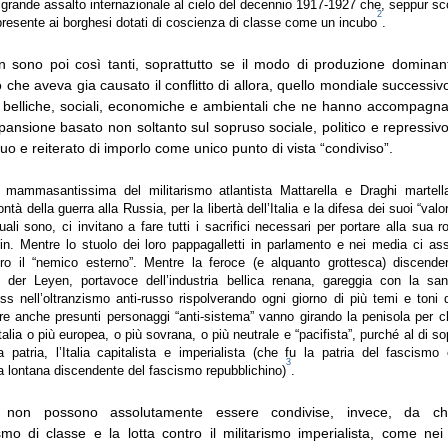
 grande assalto internazionale al cielo del decennio 1917-1927 che, seppur sco
2
resente ai borghesi dotati di coscienza di classe come un incubo
.
 sono poi così tanti, soprattutto se il modo di produzione dominan
o che aveva gia causato il conflitto di allora, quello mondiale successiv
i belliche, sociali, economiche e ambientali che ne hanno accompagna
pansione basato non soltanto sul sopruso sociale, politico e repressi
nuo e reiterato di imporlo come unico punto di vista “condiviso”.
mammasantissima del militarismo atlantista Mattarella e Draghi martella
tà della guerra alla Russia, per la libertà dell’Italia e la difesa dei suoi “valor
uali sono, ci invitano a fare tutti i sacrifici necessari per portare alla sua 
in. Mentre lo stuolo dei loro pappagalletti in parlamento e nei media ci a
tro il “nemico esterno”. Mentre la feroce (e alquanto grottesca) discende
 der Leyen, portavoce dell’industria bellica renana, gareggia con la san
uss nell’oltranzismo anti-russo rispolverando ogni giorno di più temi e toni
re anche presunti personaggi “anti-sistema” vanno girando la penisola per ch
alia o più europea, o più sovrana, o più neutrale e “pacifista”, purché al di sop
a patria, l’Italia capitalista e imperialista (che fu la patria del fascism
3
a lontana discendente del fascismo repubblichino)
.
e non possono assolutamente essere condivise, invece, da ch
ismo di classe e la lotta contro il militarismo imperialista, come ne