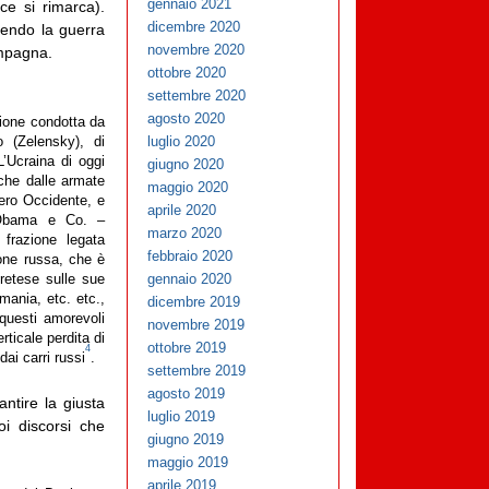
gennaio 2021
ice si rimarca).
dicembre 2020
sendo la guerra
novembre 2020
ompagna.
ottobre 2020
settembre 2020
agosto 2020
zione condotta da
luglio 2020
 (Zelensky), di
L’Ucraina di oggi
giugno 2020
che dalle armate
maggio 2020
tero Occidente, e
aprile 2020
n-Obama e Co. –
marzo 2020
 frazione legata
febbraio 2020
ione russa, che è
gennaio 2020
pretese sulle sue
mania, etc. etc.,
dicembre 2019
 questi amorevoli
novembre 2019
rticale perdita di
ottobre 2019
4
ai carri russi
.
settembre 2019
agosto 2019
ntire la giusta
luglio 2019
oi discorsi che
giugno 2019
maggio 2019
aprile 2019