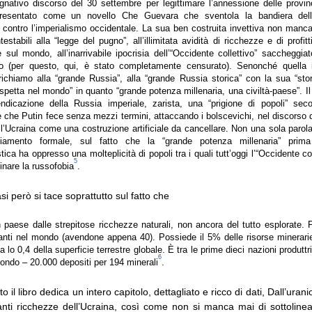
nativo discorso del 30 settembre per legittimare l’annessione delle provi
resentato come un novello Che Guevara che sventola la bandiera dell’a
e contro l’imperialismo occidentale. La sua ben costruita invettiva non manca 
testabili alla “legge del pugno”, all’illimitata avidità di ricchezze e di profitt
 sul mondo, all’inarrivabile ipocrisia dell’“Occidente collettivo” saccheggiat
o (per questo, qui, è stato completamente censurato). Senonché quella i
richiamo alla “grande Russia”, alla “grande Russia storica” con la sua “stori
spetta nel mondo” in quanto “grande potenza millenaria, una civiltà-paese”. I
ndicazione della Russia imperiale, zarista, una “prigione di popoli” se
 che Putin fece senza mezzi termini, attaccando i bolscevichi, nel discorso d
 l’Ucraina come una costruzione artificiale da cancellare. Non una sola parol
iamento formale, sul fatto che la “grande potenza millenaria” prim
stica ha oppresso una molteplicità di popoli tra i quali tutt’oggi l’“Occidente co
5
inare la russofobia
.
si però si tace soprattutto sul fatto che
n paese dalle strepitose ricchezze naturali, non ancora del tutto esplorate
itanti nel mondo (avendone appena 40). Possiede il 5% delle risorse minerar
lo 0,4 della superficie terrestre globale. È tra le prime dieci nazioni produttri
6
mondo – 20.000 depositi per 194 minerali
.
 il libro dedica un intero capitolo, dettagliato e ricco di dati, Dall’urani
lianti ricchezze dell’Ucraina, così come non si manca mai di sottoline