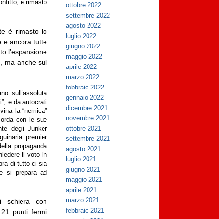
nfitto, è rimasto
ottobre 2022
settembre 2022
agosto 2022
te è rimasto lo
luglio 2022
o e ancora tutte
giugno 2022
to l’espansione
maggio 2022
vo, ma anche sul
aprile 2022
marzo 2022
febbraio 2022
no sull’assoluta
gennaio 2022
i”, e da autocrati
dicembre 2021
rovina la “nemica”
novembre 2021
ssorda con le sue
ottobre 2021
nte degli Junker
guinaria premier
settembre 2021
 della propaganda
agosto 2021
iedere il voto in
luglio 2021
ra di tutto ci sia
giugno 2021
o e si prepara ad
maggio 2021
aprile 2021
marzo 2021
i schiera con
febbraio 2021
i 21 punti fermi