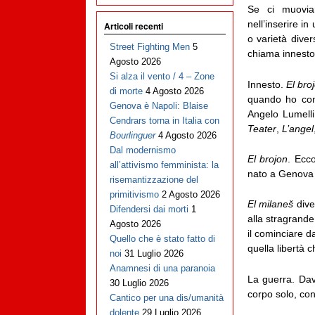
Se ci muoviam
nell’inserire i
Articoli recenti
o varietà diver
Street Fighting Men
5
chiama innesto
Agosto 2026
Si alza il vento / 4 – Zone
Innesto.
El bro
di morte
4 Agosto 2026
quando ho con
Genova è Napoli: Blaise
Angelo Lumell
Cendrars torna in Italia con
Teater
,
L’angel
Bourlinguer
4 Agosto 2026
Dal modernismo
El brojon
. Ecc
all’attivismo femminista: la
nato a Genova d
risemantizzazione del
primitivismo
2 Agosto 2026
El milaneš
dive
Difendersi dai morti
1
alla stragrande
Agosto 2026
il cominciare d
Quello che è stato fatto di
quella libertà 
noi
31 Luglio 2026
Anamnesi di una paranoia
La guerra. Dava
30 Luglio 2026
corpo solo, con
Cantico per una dis/umanità
dolente
29 Luglio 2026