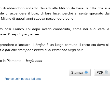
 di abbandono soltanto davanti alla Milano da bere, la città che si è 
ede di accendere il buio, di fare luce, perché si sente spronato dai
a Milano di quegli anni sapeva nascondere bene.
to così Franco Loi dopo averlo conosciuto, come nei suoi versi 
tasè d’usej chi par penser.
prendere o lasciare. Il
brojon
è un luogo comune, il resto sta dove si
 par che stemper s’inultra al di luntanche vegn lirun.
be in Piemonte…
bugia nent
.
Stampa
PDF
Franco Loi
•
poesia italiana