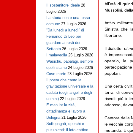
All’età di quin
Il sostenitore ideale
28
Mussolini, della
Luglio 2026
La storia non è una fossa
Attivo militan
comune
27 Luglio 2026
Sinistra che 
“Da lunedì a lunedì” di
libertarie.
Fernando Di Leo per
guardare ai resti dei
Il dialetto,
el m
Settanta
26 Luglio 2026
è impossessat
I malaveglia
25 Luglio 2026
operaio, la p
Wasichu, papalagi, sempre
partecipazione
quelli siamo
24 Luglio 2026
popolari.
Case morte
23 Luglio 2026
Il poeta che cantò la
Una certa civi
gravitazione universale e la
terra, di conv
caduta (degli angeli e degli
risvolti più int
uomini)
22 Luglio 2026
addosso, davant
E man int la zità,
cittadinanza e lavoro a
Bologna
21 Luglio 2026
Cantore della M
Sottopagati, sporchi e
le vecchie cort
puzzolenti: il lato cattivo
mutando. E qu