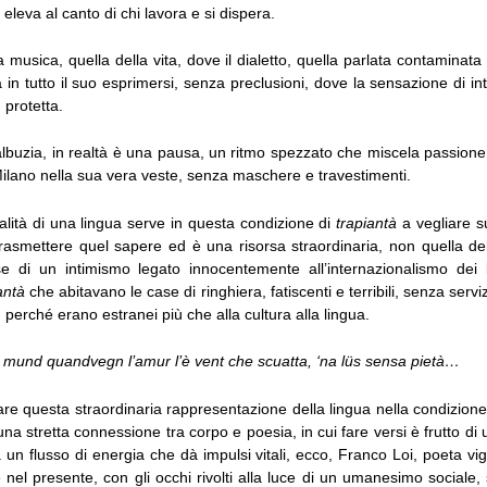
eleva al canto di chi lavora e si dispera.
 musica, quella della vita, dove il dialetto, quella parlata contaminat
a in tutto il suo esprimersi, senza preclusioni, dove la sensazione di in
protetta.
buzia, in realtà è una pausa, un ritmo spezzato che miscela passione
ilano nella sua vera veste, senza maschere e travestimenti.
pitalità di una lingua serve in questa condizione di
trapiantà
a vegliare s
rasmettere quel sapere ed è una risorsa straordinaria, non quella d
e di un intimismo legato innocentemente all’internazionalismo dei l
antà
che abitavano le case di ringhiera, fatiscenti e terribili, senza serv
, perché erano estranei più che alla cultura alla lingua.
‘l mund quandvegn l’amur l’è vent che scuatta, ‘na l
ü
s sensa pietà…
strare questa straordinaria rappresentazione della lingua nella condizio
una stretta connessione tra corpo e poesia, in cui fare versi è frutto di u
un flusso di energia che dà impulsi vitali, ecco, Franco Loi, poeta vig
nel presente, con gli occhi rivolti alla luce di un umanesimo sociale