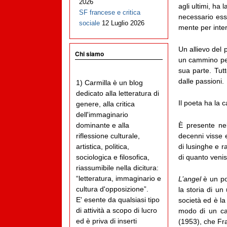
2026
agli ultimi, ha
SF francese e critica
necessario ess
sociale
12 Luglio 2026
mente per inter
Un allievo del 
Chi siamo
un cammino pers
sua parte. Tutt
dalle passioni.
1) Carmilla è un blog
dedicato alla letteratura di
Il poeta ha la 
genere, alla critica
dell'immaginario
È presente nel
dominante e alla
decenni visse 
riflessione culturale,
di lusinghe e ra
artistica, politica,
di quanto veni
sociologica e filosofica,
riassumibile nella dicitura:
“letteratura, immaginario e
L’angel
è un po
cultura d'opposizione”.
la storia di u
E' esente da qualsiasi tipo
società ed è la
di attività a scopo di lucro
modo di un ca
ed è priva di inserti
(1953), che Fra