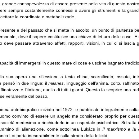
 la grande consapevolezza di essere presente nella vita di questo nos
ere sempre costantemente connessi e avere gli strumenti e la grande
cettare le coordinate e metabolizzarle.
presente e del passato che si mette in ascolto, un punto di partenza p
onale, dove il sapere costituisce una chiave di lettura delle cose. E 
o deve passare attraverso affetti, rapporti, visioni, in cui ci si lascia 
capacità di immergersi in questo mare di cose e uscirne bagnato fradicio
la sua opera una riflessione a testa china, scarnificata, ossuta, int
e pensò in due lingue: il
milanes
, linguaggio dell’anima, colto, raffinat
ffinatezze e l’italiano, quello di tutti i giorni. Questo fa scoprire una r
sse veramente dal basso.
ema autobiografico iniziato nel 1972 e pubblicato integralmente solta
n uomo convinto di essere un angelo ma considerato proprio per questo
 società medesima a rinchiuderlo in un ospedale psichiatrico. Si tratta 
mmino di alienazione, come sottolinea Lukács in
Il marxismo e la cr
nco Loi porta inesorabilmente sulla strada della felicità.