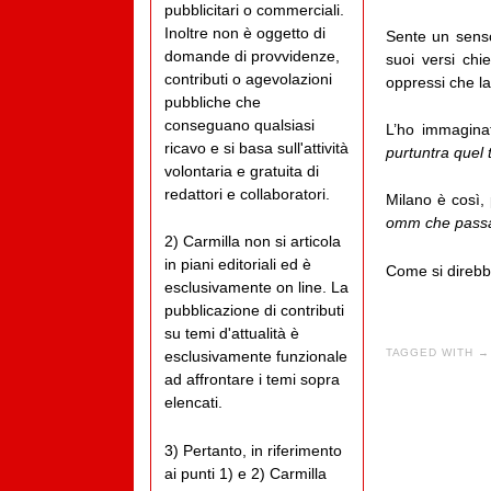
pubblicitari o commerciali.
Inoltre non è oggetto di
Sente un senso
domande di provvidenze,
suoi versi chi
contributi o agevolazioni
oppressi che l
pubbliche che
conseguano qualsiasi
L’ho immagina
ricavo e si basa sull'attività
purtuntra quel 
volontaria e gratuita di
redattori e collaboratori.
Milano è così, 
omm che passa e
2) Carmilla non si articola
in piani editoriali ed è
Come si direb
esclusivamente on line. La
pubblicazione di contributi
su temi d'attualità è
TAGGED WITH →
esclusivamente funzionale
ad affrontare i temi sopra
elencati.
3) Pertanto, in riferimento
ai punti 1) e 2) Carmilla