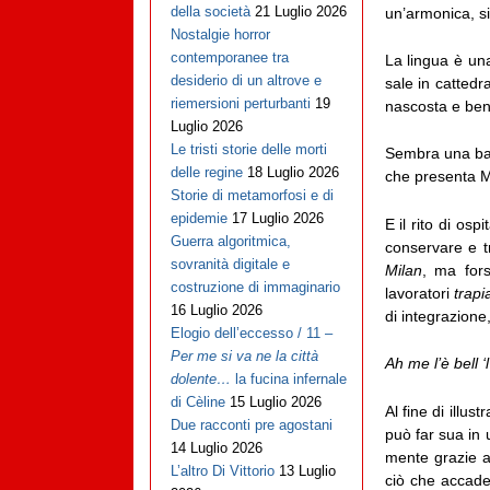
della società
21 Luglio 2026
un’armonica, si 
Nostalgie horror
contemporanee tra
La lingua è una
desiderio di un altrove e
sale in cattedr
riemersioni perturbanti
19
nascosta e ben 
Luglio 2026
Le tristi storie delle morti
Sembra una bal
delle regine
18 Luglio 2026
che presenta M
Storie di metamorfosi e di
epidemie
17 Luglio 2026
E il rito di os
Guerra algoritmica,
conservare e t
sovranità digitale e
Milan
, ma fors
costruzione di immaginario
lavoratori
trapi
16 Luglio 2026
di integrazione
Elogio dell’eccesso / 11 –
Per me si va ne la città
Ah me l’è bell 
dolente…
la fucina infernale
di Cèline
15 Luglio 2026
Al fine di illu
Due racconti pre agostani
può far sua in 
14 Luglio 2026
mente grazie a 
L’altro Di Vittorio
13 Luglio
ciò che accade 