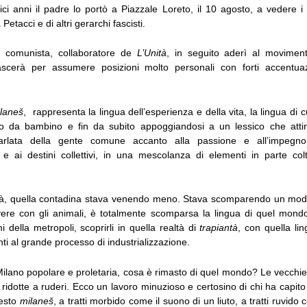
dici anni il padre lo portò a Piazzale Loreto, il 10 agosto, a vedere i
 Petacci e di altri gerarchi fascisti.
te comunista, collaboratore de
L’Unità
, in seguito aderì al movimen
lascerà per assumere posizioni molto personali con forti accentuaz
ilaneš
, rappresenta la lingua dell’esperienza e della vita, la lingua di c
o da bambino e fin da subito appoggiandosi a un lessico che atti
arlata della gente comune accanto alla passione e all’impegn
 e ai destini collettivi, in una mescolanza di elementi in parte colt
ltà, quella contadina stava venendo meno. Stava scomparendo un modo
ivere con gli animali, è totalmente scomparsa la lingua di quel mondo
imi della metropoli, scoprirli in quella realtà di
trapiantà
, con quella li
i al grande processo di industrializzazione.
ilano popolare e proletaria, cosa è rimasto di quel mondo? Le vecchie
i ridotte a ruderi. Ecco un lavoro minuzioso e certosino di chi ha capito
esto
milaneš
, a tratti morbido come il suono di un liuto, a tratti ruvido