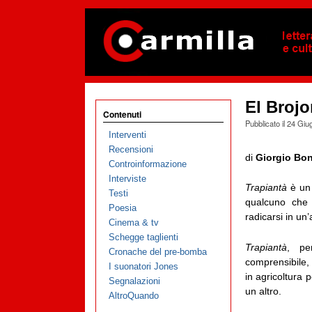
El Brojo
Contenuti
Pubblicato il
24 Giu
Interventi
Recensioni
di
Giorgio Bo
Controinformazione
Interviste
Trapiantà
è un 
Testi
qualcuno che 
Poesia
radicarsi in un’a
Cinema & tv
Schegge taglienti
Trapiantà
, pe
Cronache del pre-bomba
comprensibile, 
I suonatori Jones
in agricoltura 
Segnalazioni
un altro.
AltroQuando