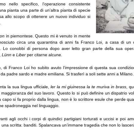
o nello specifico, l’operazione consistente
n una pianta una parte di un’altra pianta di specie
sa allo scopo di ottenere un nuovo individuo si
.
jon
in piemontese. Questo mi è venuto in mente
osciuto circa una quarantina di anni fa Franco Loi, a casa di un
i. Lo conobbi di persona dopo aver letto gran parte della sua ope
,
L
ü
nn
e
Liber
per citarne alcune.
o, di Franco Loi ho subito avuto l’impressione di questa sua condizi
a padre sardo e madre emiliana. Si trasferì a soli sette anni a Milano.
nta la sua lingua ufficiale,
ler la mi giuinessa la te muriva in brass
, qu
 maggioranza del suo lavoro. Questo lo si può definire un dispatrio vo
a capo si fa proprio dalla lingua, non è lo scrittore esule che perde q
che spadroneggia nel linguaggio.
nti agli occhi i corpi di quindici partigiani torturati e uccisi e poi a
 una scritta: banditi. Spalancava un’immane tragedia che non lo lascerà