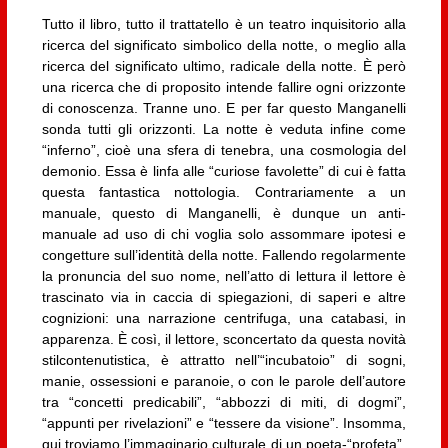
Tutto il libro, tutto il trattatello è un teatro inquisitorio alla
ricerca del significato simbolico della notte, o meglio alla
ricerca del significato ultimo, radicale della notte. È però
una ricerca che di proposito intende fallire ogni orizzonte
di conoscenza. Tranne uno. E per far questo Manganelli
sonda tutti gli orizzonti. La notte è veduta infine come
“inferno”, cioè una sfera di tenebra, una cosmologia del
demonio. Essa è linfa alle “curiose favolette” di cui è fatta
questa fantastica nottologia. Contrariamente a un
manuale, questo di Manganelli, è dunque un anti-
manuale ad uso di chi voglia solo assommare ipotesi e
congetture sull’identità della notte. Fallendo regolarmente
la pronuncia del suo nome, nell’atto di lettura il lettore è
trascinato via in caccia di spiegazioni, di saperi e altre
cognizioni: una narrazione centrifuga, una catabasi, in
apparenza. È così, il lettore, sconcertato da questa novità
stilcontenutistica, è attratto nell’“incubatoio” di sogni,
manie, ossessioni e paranoie, o con le parole dell’autore
tra “concetti predicabili”, “abbozzi di miti, di dogmi”,
“appunti per rivelazioni” e “tessere da visione”. Insomma,
qui troviamo l’immaginario culturale di un poeta-“profeta”,