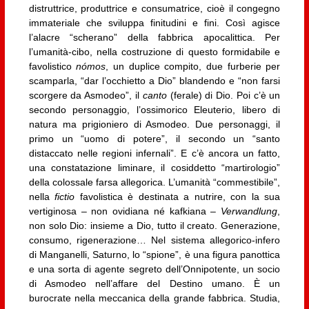
distruttrice, produttrice e consumatrice, cioè il congegno
immateriale che sviluppa finitudini e fini. Così agisce
l’alacre “scherano” della fabbrica apocalittica. Per
l’umanità-cibo, nella costruzione di questo formidabile e
favolistico
nómos
, un duplice compito, due furberie per
scamparla, “dar l’occhietto a Dio” blandendo e “non farsi
scorgere da Asmodeo”, il
canto
(ferale) di Dio. Poi c’è un
secondo personaggio, l’ossimorico Eleuterio, libero di
natura ma prigioniero di Asmodeo. Due personaggi, il
primo un “uomo di potere”, il secondo un “santo
distaccato nelle regioni infernali”. E c’è ancora un fatto,
una constatazione liminare, il cosiddetto “martirologio”
della colossale farsa allegorica. L’umanità “commestibile”,
nella
fictio
favolistica è destinata a nutrire, con la sua
vertiginosa – non ovidiana né kafkiana –
Verwandlung
,
non solo Dio: insieme a Dio, tutto il creato. Generazione,
consumo, rigenerazione… Nel sistema allegorico-infero
di Manganelli, Saturno, lo “spione”, è una figura panottica
e una sorta di agente segreto dell’Onnipotente, un socio
di Asmodeo nell’affare del Destino umano. È un
burocrate nella meccanica della grande fabbrica. Studia,