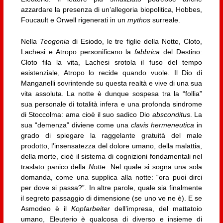
azzardare la presenza di un’allegoria biopolitica, Hobbes,
Foucault e Orwell rigenerati in un
mythos
surreale.
Nella
Teogonia
di Esiodo, le tre figlie della Notte, Cloto,
Lachesi e Atropo personificano la
fabbrica
del Destino:
Cloto fila la vita, Lachesi srotola il fuso del tempo
esistenziale, Atropo lo recide quando vuole. Il Dio di
Manganelli sovrintende su questa realtà e vive di una sua
vita assoluta. La notte è dunque sospesa tra la “follia”
sua personale di totalità infera e una profonda sindrome
di Stoccolma: ama cioè il suo sadico Dio
absconditus
. La
sua “demenza” diviene come una
clavis hermeneutica
in
grado di spiegare la raggelante gratuità del male
prodotto, l’insensatezza del dolore umano, della malattia,
della morte, cioè il sistema di cognizioni fondamentali nel
traslato panico della
Notte
. Nel quale si sogna una sola
domanda, come una supplica alla notte: “ora puoi dirci
per dove si passa?”. In altre parole, quale sia finalmente
il segreto passaggio di dimensione (se uno ve ne è). E se
Asmodeo è il
Kopfarbeiter
dell’impresa, del mattatoio
umano, Eleuterio è qualcosa di diverso e insieme di