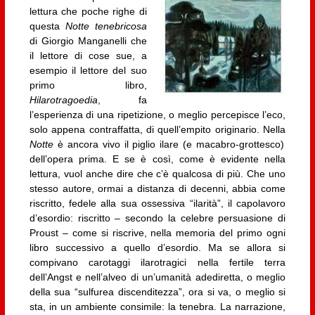
lettura che poche righe di
questa
Notte tenebricosa
di Giorgio Manganelli che
il lettore di cose sue, a
esempio il lettore del suo
primo libro,
Hilarotragoedia
, fa
l’esperienza di una ripetizione, o meglio percepisce l’eco,
solo appena contraffatta, di quell’empito originario. Nella
Notte
è ancora vivo il piglio ilare (e macabro-grottesco)
dell’opera prima. E se è così, come è evidente nella
lettura, vuol anche dire che c’è qualcosa di più. Che uno
stesso autore, ormai a distanza di decenni, abbia come
riscritto, fedele alla sua ossessiva “ilarità”, il capolavoro
d’esordio: riscritto – secondo la celebre persuasione di
Proust – come si riscrive, nella memoria del primo ogni
libro successivo a quello d’esordio. Ma se allora si
compivano carotaggi ilarotragici nella fertile terra
dell’Angst e nell’alveo di un’umanità adediretta, o meglio
della sua “sulfurea discenditezza”, ora si va, o meglio si
sta, in un ambiente consimile: la tenebra. La narrazione,