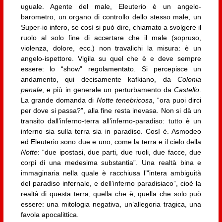
uguale. Agente del male, Eleuterio è un angelo-
barometro, un organo di controllo dello stesso male, un
Super-io infero, se così si può dire, chiamato a svolgere il
ruolo al solo fine di accertare che il male (sopruso,
violenza, dolore, ecc.) non travalichi la misura: è un
angelo-ispettore. Vigila su quel che è e deve sempre
essere: lo “show” regolamentato. Si percepisce un
andamento, qui decisamente kafkiano, da
Colonia
penale
, e più in generale un perturbamento da
Castello
.
La grande domanda di
Notte tenebricosa
, “ora puoi dirci
per dove si passa?”, alla fine resta inevasa. Non si dà un
transito dall’inferno-terra all’inferno-paradiso: tutto è un
inferno sia sulla terra sia in paradiso. Così è. Asmodeo
ed Eleuterio sono due e uno, come la terra e il cielo della
Notte
: “due ipostasi, due parti, due ruoli, due facce, due
corpi di una medesima substantia”. Una realtà bina e
immaginaria nella quale è racchiusa l’“intera ambiguità
del paradiso infernale, e dell’inferno paradisiaco”, cioè la
realtà di questa terra, quella che è, quella che solo può
essere: una mitologia negativa, un’allegoria tragica, una
favola apocalittica.