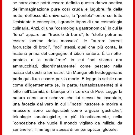
se narrazione potrà essere definita questa danza poetica
dell’immaginazione pure così cruda e lugubre, fa della
notte, dell’oscurità universale, la “pentola” entro cui tutto
l’esistente è concepito, il grande tòpos di una cosmologia
culinaria. Anzi, di una “cosmologia gastronomica” in cui la
“luna” appare un “truciolo di burro”, le “stelle potranno
essere lacrime della massaia”, le “aurore boreali
fuoruscite di brodi”, “noi” stessi, quel che più conta, la
materia prima del congegno: il cibo-morituro. È la notte-
pentola o la notte-“rete” in cui “noi stiamo ora
ammucchiati, disordinatamente” come pescato nella
nassa del destino terrestre. Un Manganelli heideggeriano
parla qui di un essere-per-la morte. E legge lo scibile non
come diligentemente (e, in parte, fantasiosamente) si è
letto nell’Eternità di Blanqui o in Eureka di Poe. Legge la
natura come uno scherzo che lui stesso ha inventato,
una facezia dal vero in cui i “nostri nascere e morire e
rinascere sono configurabili come arguzie gastriche”,
teleologie tanatologiche, o più filosoficamente, nella
“concezione che vuole il mondo vigilato da milizie, da
sentinelle”, l’immagine stessa di un panopticon globale.