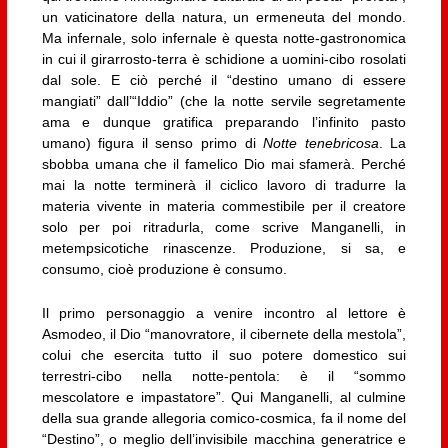
un vaticinatore della natura, un ermeneuta del mondo.
Ma infernale, solo infernale è questa notte-gastronomica
in cui il girarrosto-terra è schidione a uomini-cibo rosolati
dal sole. E ciò perché il “destino umano di essere
mangiati” dall’“Iddio” (che la notte servile segretamente
ama e dunque gratifica preparando l’infinito pasto
umano) figura il senso primo di
Notte tenebricosa
. La
sbobba umana che il famelico Dio mai sfamerà. Perché
mai la notte terminerà il ciclico lavoro di tradurre la
materia vivente in materia commestibile per il creatore
solo per poi ritradurla, come scrive Manganelli, in
metempsicotiche rinascenze. Produzione, si sa, e
consumo, cioè produzione è consumo.
Il primo personaggio a venire incontro al lettore è
Asmodeo, il Dio “manovratore, il cibernete della mestola”,
colui che esercita tutto il suo potere domestico sui
terrestri-cibo nella notte-pentola: è il “sommo
mescolatore e impastatore”. Qui Manganelli, al culmine
della sua grande allegoria comico-cosmica, fa il nome del
“Destino”, o meglio dell’invisibile macchina generatrice e