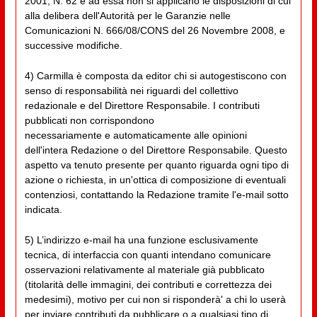
2001, N. 62 e ad essa non si applicano le disposizioni di cui
alla delibera dell'Autorità per le Garanzie nelle
Comunicazioni N. 666/08/CONS del 26 Novembre 2008, e
successive modifiche.
4) Carmilla è composta da editor chi si autogestiscono con
senso di responsabilità nei riguardi del collettivo
redazionale e del Direttore Responsabile. I contributi
pubblicati non corrispondono
necessariamente e automaticamente alle opinioni
dell'intera Redazione o del Direttore Responsabile. Questo
aspetto va tenuto presente per quanto riguarda ogni tipo di
azione o richiesta, in un'ottica di composizione di eventuali
contenziosi, contattando la Redazione tramite l'e-mail sotto
indicata.
5) L’indirizzo e-mail ha una funzione esclusivamente
tecnica, di interfaccia con quanti intendano comunicare
osservazioni relativamente al materiale già pubblicato
(titolarità delle immagini, dei contributi e correttezza dei
medesimi), motivo per cui non si risponderà' a chi lo userà
per inviare contributi da pubblicare o a qualsiasi tipo di