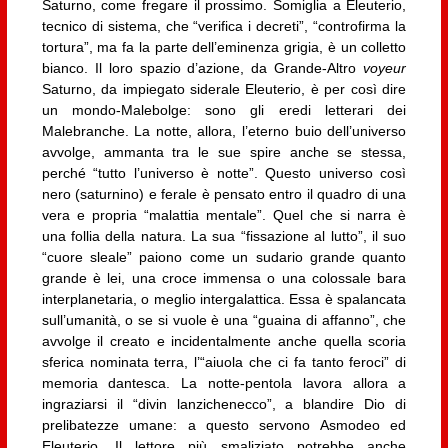
Saturno, come fregare il prossimo. Somiglia a Eleuterio,
tecnico di sistema, che “verifica i decreti”, “controfirma la
tortura”, ma fa la parte dell’eminenza grigia, è un colletto
bianco. Il loro spazio d’azione, da Grande-Altro
voyeur
Saturno, da impiegato siderale Eleuterio, è per così dire
un mondo-Malebolge: sono gli eredi letterari dei
Malebranche. La notte, allora, l’eterno buio dell’universo
avvolge, ammanta tra le sue spire anche se stessa,
perché “tutto l’universo è notte”. Questo universo così
nero (saturnino) e ferale è pensato entro il quadro di una
vera e propria “malattia mentale”. Quel che si narra è
una follia della natura. La sua “fissazione al lutto”, il suo
“cuore sleale” paiono come un sudario grande quanto
grande è lei, una croce immensa o una colossale bara
interplanetaria, o meglio intergalattica. Essa è spalancata
sull’umanità, o se si vuole è una “guaina di affanno”, che
avvolge il creato e incidentalmente anche quella scoria
sferica nominata terra, l’“aiuola che ci fa tanto feroci” di
memoria dantesca. La notte-pentola lavora allora a
ingraziarsi il “divin lanzichenecco”, a blandire Dio di
prelibatezze umane: a questo servono Asmodeo ed
Eleuterio. Il lettore più smaliziato potrebbe anche