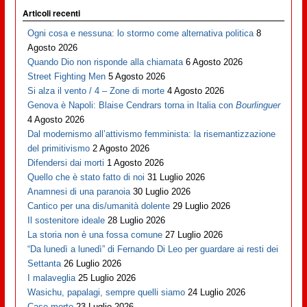
Articoli recenti
Ogni cosa e nessuna: lo stormo come alternativa politica
8
Agosto 2026
Quando Dio non risponde alla chiamata
6 Agosto 2026
Street Fighting Men
5 Agosto 2026
Si alza il vento / 4 – Zone di morte
4 Agosto 2026
Genova è Napoli: Blaise Cendrars torna in Italia con
Bourlinguer
4 Agosto 2026
Dal modernismo all’attivismo femminista: la risemantizzazione
del primitivismo
2 Agosto 2026
Difendersi dai morti
1 Agosto 2026
Quello che è stato fatto di noi
31 Luglio 2026
Anamnesi di una paranoia
30 Luglio 2026
Cantico per una dis/umanità dolente
29 Luglio 2026
Il sostenitore ideale
28 Luglio 2026
La storia non è una fossa comune
27 Luglio 2026
“Da lunedì a lunedì” di Fernando Di Leo per guardare ai resti dei
Settanta
26 Luglio 2026
I malaveglia
25 Luglio 2026
Wasichu, papalagi, sempre quelli siamo
24 Luglio 2026
Case morte
23 Luglio 2026