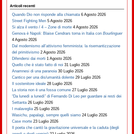
Articoli recenti
Quando Dio non risponde alla chiamata
6 Agosto 2026
Street Fighting Men
5 Agosto 2026
Si alza il vento / 4 – Zone di morte
4 Agosto 2026
Genova è Napoli: Blaise Cendrars torna in Italia con
Bourlinguer
4 Agosto 2026
Dal modernismo all’attivismo femminista: la risemantizzazione
del primitivismo
2 Agosto 2026
Difendersi dai morti
1 Agosto 2026
Quello che è stato fatto di noi
31 Luglio 2026
Anamnesi di una paranoia
30 Luglio 2026
Cantico per una dis/umanità dolente
29 Luglio 2026
Il sostenitore ideale
28 Luglio 2026
La storia non è una fossa comune
27 Luglio 2026
“Da lunedì a lunedì” di Fernando Di Leo per guardare ai resti dei
Settanta
26 Luglio 2026
I malaveglia
25 Luglio 2026
Wasichu, papalagi, sempre quelli siamo
24 Luglio 2026
Case morte
23 Luglio 2026
Il poeta che cantò la gravitazione universale e la caduta (degli
angeli e degli uomini)
22 Luglio 2026