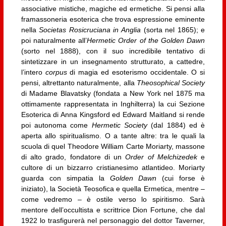
associative mistiche, magiche ed ermetiche. Si pensi alla
framassoneria esoterica che trova espressione eminente
nella
Societas Rosicruciana in Anglia
(sorta nel 1865); e
poi naturalmente all’
Hermetic Order of the Golden Dawn
(sorto nel 1888), con il suo incredibile tentativo di
sintetizzare in un insegnamento strutturato, a cattedre,
l’intero
corpus
di magia ed esoterismo occidentale. O si
pensi, altrettanto naturalmente, alla
Theosophical Society
di Madame Blavatsky (fondata a New York nel 1875 ma
ottimamente rappresentata in Inghilterra) la cui Sezione
Esoterica di Anna Kingsford ed Edward Maitland si rende
poi autonoma come
Hermetic Society
(dal 1884) ed è
aperta allo spiritualismo. O a tante altre: tra le quali la
scuola di quel Theodore William Carte Moriarty, massone
di alto grado, fondatore di un
Order of Melchizedek
e
cultore di un bizzarro cristianesimo atlantideo. Moriarty
guarda con simpatia la
Golden Dawn
(cui forse è
iniziato), la Società Teosofica e quella Ermetica, mentre –
come vedremo – è ostile verso lo spiritismo. Sarà
mentore dell’occultista e scrittrice Dion Fortune, che dal
1922 lo trasfigurerà nel personaggio del dottor Taverner,