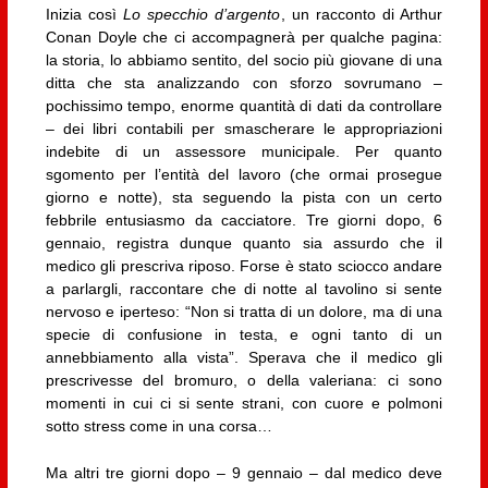
Inizia così
Lo specchio d’argento
, un racconto di Arthur
Conan Doyle che ci accompagnerà per qualche pagina:
la storia, lo abbiamo sentito, del socio più giovane di una
ditta che sta analizzando con sforzo sovrumano –
pochissimo tempo, enorme quantità di dati da controllare
– dei libri contabili per smascherare le appropriazioni
indebite di un assessore municipale. Per quanto
sgomento per l’entità del lavoro (che ormai prosegue
giorno e notte), sta seguendo la pista con un certo
febbrile entusiasmo da cacciatore. Tre giorni dopo, 6
gennaio, registra dunque quanto sia assurdo che il
medico gli prescriva riposo. Forse è stato sciocco andare
a parlargli, raccontare che di notte al tavolino si sente
nervoso e iperteso: “Non si tratta di un dolore, ma di una
specie di confusione in testa, e ogni tanto di un
annebbiamento alla vista”. Sperava che il medico gli
prescrivesse del bromuro, o della valeriana: ci sono
momenti in cui ci si sente strani, con cuore e polmoni
sotto stress come in una corsa…
Ma altri tre giorni dopo – 9 gennaio – dal medico deve