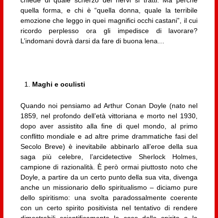
chiede di quale scherzo dei nervi si tratti. Ma perché
quella forma, e chi è “quella donna, quale la terribile
emozione che leggo in quei magnifici occhi castani”, il cui
ricordo perplesso ora gli impedisce di lavorare?
L’indomani dovrà darsi da fare di buona lena…
Maghi e oculisti
Quando noi pensiamo ad Arthur Conan Doyle (nato nel
1859, nel profondo dell’età vittoriana e morto nel 1930,
dopo aver assistito alla fine di quel mondo, al primo
conflitto mondiale e ad altre prime drammatiche fasi del
Secolo Breve) è inevitabile abbinarlo all’eroe della sua
saga più celebre, l’arcidetective Sherlock Holmes,
campione di razionalità. È però ormai piuttosto noto che
Doyle, a partire da un certo punto della sua vita, divenga
anche un missionario dello spiritualismo – diciamo pure
dello spiritismo: una svolta paradossalmente coerente
con un certo spirito positivista nel tentativo di rendere