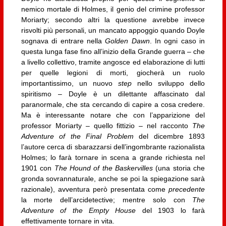
nemico mortale di Holmes, il genio del crimine professor
Moriarty; secondo altri la questione avrebbe invece
risvolti più personali, un mancato appoggio quando Doyle
sognava di entrare nella
Golden Dawn
. In ogni caso in
questa lunga fase fino all’inizio della Grande guerra – che
a livello collettivo, tramite angosce ed elaborazione di lutti
per quelle legioni di morti, giocherà un ruolo
importantissimo, un nuovo
step
nello sviluppo dello
spiritismo – Doyle è un dilettante affascinato dal
paranormale, che sta cercando di capire a cosa credere.
Ma è interessante notare che con l’apparizione del
professor Moriarty – quello fittizio – nel racconto
The
Adventure of the Final Problem
del dicembre 1893
l’autore cerca di sbarazzarsi dell’ingombrante razionalista
Holmes; lo farà tornare in scena a grande richiesta nel
1901 con
The Hound of the Baskervilles
(una storia che
gronda sovrannaturale, anche se poi la spiegazione sarà
razionale), avventura però presentata come
precedente
la morte dell’arcidetective; mentre solo con
The
Adventure of the Empty House
del 1903 lo farà
effettivamente tornare in vita.