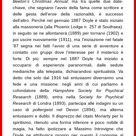
Beeton’s Christmas Annual
: ma tra quelle due date-
chiave, che segnano l’avvio della fama come scrittore e
delle gesta dell’eroe della razionalità, è successo
dell’altro. Perché nel gennaio 1887 Doyle è stato iniziato
alla massoneria (alla Phoenix Lodge n. 257 di Southsea):
in seguito se ne allontanerà (1889) per tornarvi (1902) e
poi uscire nuovamente (1911), ma l’iniziazione nel fatale
’87 segna nei fatti l’avvio di una serie di avventure a
contatto con gruppi dove l’interesse per il misterico è
forte. Di più: sempre nel 1887 Doyle ha iniziato a
occuparsi di esperienze paranormali, dalle sedute
medianiche alla telepatia, dichiarandosi spiritualista. Va
detto che solo dal 1916 tali entusiasmi diverranno una
fede e una missione: negli anni di cui parliamo è
cofondatore della
Hampshire Society for Psychical
Research
(1889), entra nella
Society for Psychical
Research
di Londra (1893), partecipa alle indagini su un
caso di
poltergeist
nel Devon (1894), ma alterna
entusiasmi e dubbi. Il disprezzo del citato Moriarty per lo
spiritismo, ritenuto una forma inferiore e poco nobile di
magia, ha fatto ipotizzare a Massimo Introvigne che
Doyle ne attribuisca proprio per questo il cognome al