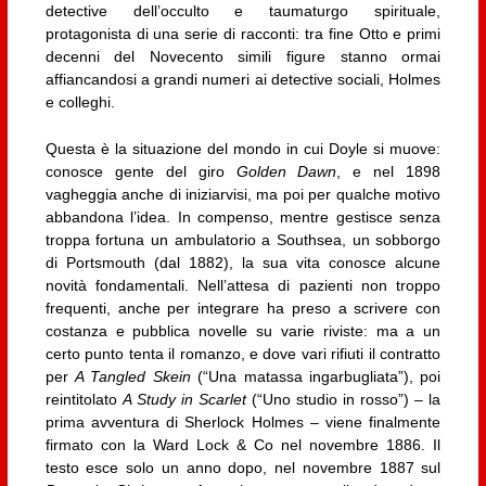
detective dell’occulto e taumaturgo spirituale,
protagonista di una serie di racconti: tra fine Otto e primi
decenni del Novecento simili figure stanno ormai
affiancandosi a grandi numeri ai detective sociali, Holmes
e colleghi.
Questa è la situazione del mondo in cui Doyle si muove:
conosce gente del giro
Golden Dawn
, e nel 1898
vagheggia anche di iniziarvisi, ma poi per qualche motivo
abbandona l’idea. In compenso, mentre gestisce senza
troppa fortuna un ambulatorio a Southsea, un sobborgo
di Portsmouth (dal 1882), la sua vita conosce alcune
novità fondamentali. Nell’attesa di pazienti non troppo
frequenti, anche per integrare ha preso a scrivere con
costanza e pubblica novelle su varie riviste: ma a un
certo punto tenta il romanzo, e dove vari rifiuti il contratto
per
A Tangled Skein
(“Una matassa ingarbugliata”), poi
reintitolato
A Study in Scarlet
(“Uno studio in rosso”) – la
prima avventura di Sherlock Holmes – viene finalmente
firmato con la Ward Lock & Co nel novembre 1886. Il
testo esce solo un anno dopo, nel novembre 1887 sul