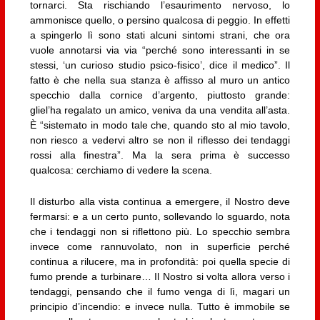
tornarci. Sta rischiando l’esaurimento nervoso, lo
ammonisce quello, o persino qualcosa di peggio. In effetti
a spingerlo lì sono stati alcuni sintomi strani, che ora
vuole annotarsi via via “perché sono interessanti in se
stessi, ‘un curioso studio psico-fisico’, dice il medico”. Il
fatto è che nella sua stanza è affisso al muro un antico
specchio dalla cornice d’argento, piuttosto grande:
gliel’ha regalato un amico, veniva da una vendita all’asta.
È “sistemato in modo tale che, quando sto al mio tavolo,
non riesco a vedervi altro se non il riflesso dei tendaggi
rossi alla finestra”. Ma la sera prima è successo
qualcosa: cerchiamo di vedere la scena.
Il disturbo alla vista continua a emergere, il Nostro deve
fermarsi: e a un certo punto, sollevando lo sguardo, nota
che i tendaggi non si riflettono più. Lo specchio sembra
invece come rannuvolato, non in superficie perché
continua a rilucere, ma in profondità: poi quella specie di
fumo prende a turbinare… Il Nostro si volta allora verso i
tendaggi, pensando che il fumo venga di lì, magari un
principio d’incendio: e invece nulla. Tutto è immobile se