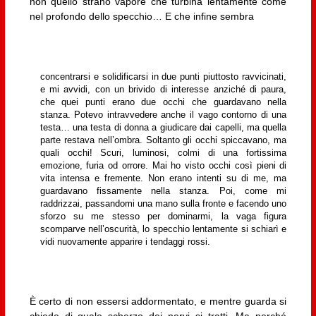
non quello strano vapore che turbina lentamente come
nel profondo dello specchio… E che infine sembra
concentrarsi e solidificarsi in due punti piuttosto ravvicinati,
e mi avvidi, con un brivido di interesse anziché di paura,
che quei punti erano due occhi che guardavano nella
stanza. Potevo intravvedere anche il vago contorno di una
testa… una testa di donna a giudicare dai capelli, ma quella
parte restava nell’ombra. Soltanto gli occhi spiccavano, ma
quali occhi! Scuri, luminosi, colmi di una fortissima
emozione, furia od orrore. Mai ho visto occhi così pieni di
vita intensa e fremente. Non erano intenti su di me, ma
guardavano fissamente nella stanza. Poi, come mi
raddrizzai, passandomi una mano sulla fronte e facendo uno
sforzo su me stesso per dominarmi, la vaga figura
scomparve nell’oscurità, lo specchio lentamente si schiarì e
vidi nuovamente apparire i tendaggi rossi.
È certo di non essersi addormentato, e mentre guarda si