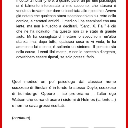
Il dottor Sinclair (che è, a quanto pare, un po’ uno psicologo)
si è talmente interessato al mio racconto, che stasera è
venuto a trovarmi per dare un’occhiata allo specchio. Avevo
già notato che qualcosa stava scarabocchiato sul retro della
cornice, a caratteri antichi. Il medico li ha esaminati con una
lente, ma non è riuscito a decifrarli. “Sanc. X. Pal.” è ciò
che ne ha ricavato, ma questo non ci è stato di grande
aiuto. Mi ha consigliato di mettere lo specchio in un’altra
stanza; ma, dopo tutto, qualsiasi cosa io vi veda, lo ha
ammesso lui stesso, è soltanto un sintomo. Il pericolo sta
nella causa. I venti libri mastri, e non lo specchio d’argento,
dovrebbero essere riposti, se solo potessi farlo.
Quel medico un po’ psicologo dal classico nome
scozzese di Sinclair è in fondo lo stesso Doyle, scozzese
di Edimburgo. Oppure – se preferiamo – l’alter ego
Watson che cerca di usare i sistemi di Holmes (la lente…)
e non ne cava grossi risultati.
(
continua
)