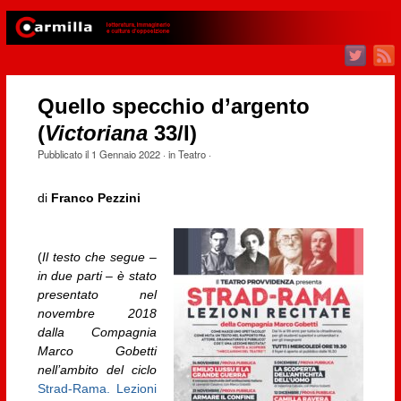
Quello specchio d’argento
(
Victoriana
33/I)
Pubblicato il
1 Gennaio 2022
· in
Teatro
·
di
Franco Pezzini
(
Il testo che segue –
in due parti – è stato
presentato nel
novembre 2018
dalla Compagnia
Marco Gobetti
nell’ambito del ciclo
Strad-Rama. Lezioni