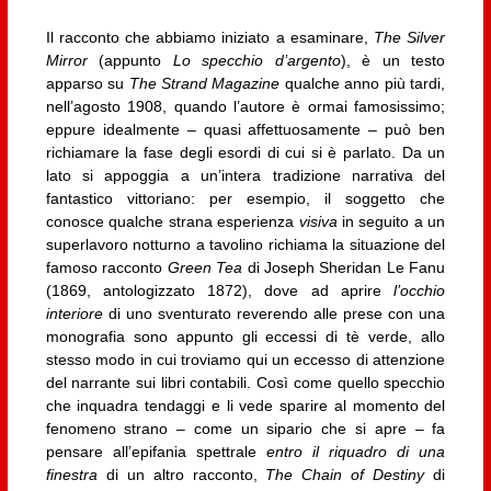
Il racconto che abbiamo iniziato a esaminare,
The Silver
Mirror
(appunto
Lo specchio d’argento
), è un testo
apparso su
The Strand Magazine
qualche anno più tardi,
nell’agosto 1908, quando l’autore è ormai famosissimo;
eppure idealmente – quasi affettuosamente – può ben
richiamare la fase degli esordi di cui si è parlato. Da un
lato si appoggia a un’intera tradizione narrativa del
fantastico vittoriano: per esempio, il soggetto che
conosce qualche strana esperienza
visiva
in seguito a un
superlavoro notturno a tavolino richiama la situazione del
famoso racconto
Green Tea
di Joseph Sheridan Le Fanu
(1869, antologizzato 1872), dove ad aprire
l’occhio
interiore
di uno sventurato reverendo alle prese con una
monografia sono appunto gli eccessi di tè verde, allo
stesso modo in cui troviamo qui un eccesso di attenzione
del narrante sui libri contabili. Così come quello specchio
che inquadra tendaggi e li vede sparire al momento del
fenomeno strano – come un sipario che si apre – fa
pensare all’epifania spettrale
entro il riquadro di una
finestra
di un altro racconto,
The Chain of Destiny
di