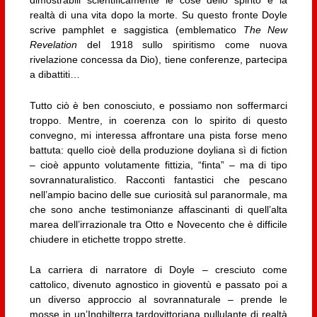
dimostrabili scientificamente le cose dello spirito e la
realtà di una vita dopo la morte. Su questo fronte Doyle
scrive pamphlet e saggistica (emblematico
The New
Revelation
del 1918 sullo spiritismo come nuova
rivelazione concessa da Dio), tiene conferenze, partecipa
a dibattiti…
Tutto ciò è ben conosciuto, e possiamo non soffermarci
troppo. Mentre, in coerenza con lo spirito di questo
convegno, mi interessa affrontare una pista forse meno
battuta: quello cioè della produzione doyliana sì di fiction
– cioè appunto volutamente fittizia, “finta” – ma di tipo
sovrannaturalistico. Racconti fantastici che pescano
nell’ampio bacino delle sue curiosità sul paranormale, ma
che sono anche testimonianze affascinanti di quell’alta
marea dell’irrazionale tra Otto e Novecento che è difficile
chiudere in etichette troppo strette.
La carriera di narratore di Doyle – cresciuto come
cattolico, divenuto agnostico in gioventù e passato poi a
un diverso approccio al sovrannaturale – prende le
mosse in un’Inghilterra tardovittoriana pullulante di realtà