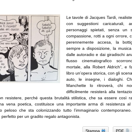
Le tavole di Jacques Tardi, realis
con suggestioni caricaturali, 
personaggi spietati, senza un s
compassione, rotti a ogni orrore, 
perennemente accesa, la bottig
sempre a disposizione, la musica
dalle autoradio e dai giradischi ana
flusso cinematografico scorron
mortale, alla Robert Aldrich”, e 
libro un’opera storica, con gli scena
auto, le insegne, i dialoghi. Ch
Manchette lo ritroverà, chi n
difficilmente resisterà alla tentazi
 resistere, perché questa brutalità stilistica, che sa essere così ra
na vena poetica, costituisce una importante arma di resistenza al 
mo peloso che sta colonizzando tutto l’immaginario contemporaneo
 perfetto per un gradito regalo antagonista.
Stampa
PDF