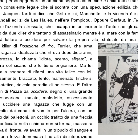
do personaggi marci in ambienti segnati dal crimine e dalla totale man
 consulente legale che si scontra con una speculazione edilizia c
. Jacques Tardi ci dice che Grifu è lui, Manchette, e la vicenda è is
candali edilizi de Les Halles, nell’era Pompidou. Oppure Gerfaut, in
Pi
e d’azienda stressato, che incappa in un incidente d’auto che gli ca
 da due killer che tentano di assassinarlo mentre è al mare con la fam
 lottare e uccidere per salvare la propria vita, stritolato da una
 killer di
Posizione di tiro
, Terrier, che ama
ragazza idealizzata che ritrova dopo dieci anni;
prezza, lo chiama “idiota, scemo, sfigato”, e
ra col sicario che lo tiene prigioniero. Ma lui
a a sognare di rifarsi una vita felice con lei.
samente, braccato, ferito, malmenato, finché si
tetica, ridicola parodia di se stesso. E l’altro
on di
Pazza da uccidere
, degno di una grande
espeariana: malato, maledetto, ossessionato
 di uccidere una ragazza che fugge con un
olto dai conati di vomito per l’ulcera, con un
 dai pallettoni, un occhio trafitto da una freccia
onficcato nella schiena non si ferma, massacra
va di fronte, va avanti in un tripudio di sangue e
a una forza demoniaca fino alla disintegrazione