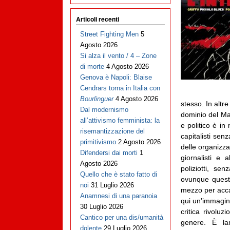
Articoli recenti
Street Fighting Men
5
Agosto 2026
Si alza il vento / 4 – Zone
di morte
4 Agosto 2026
Genova è Napoli: Blaise
Cendrars torna in Italia con
Bourlinguer
4 Agosto 2026
stesso. In altr
Dal modernismo
dominio del Mal
all’attivismo femminista: la
e politico è i
risemantizzazione del
capitalisti senz
primitivismo
2 Agosto 2026
delle organizzaz
Difendersi dai morti
1
giornalisti e 
Agosto 2026
poliziotti, se
Quello che è stato fatto di
ovunque questa
noi
31 Luglio 2026
mezzo per accap
Anamnesi di una paranoia
qui un’immagin
30 Luglio 2026
critica rivoluz
Cantico per una dis/umanità
genere. È la
dolente
29 Luglio 2026