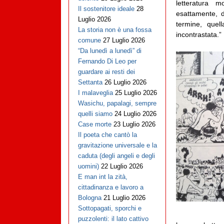
letteratura 
Il sostenitore ideale
28
esattamente, 
Luglio 2026
termine, quel
La storia non è una fossa
incontrastata.”
comune
27 Luglio 2026
“Da lunedì a lunedì” di
Fernando Di Leo per
guardare ai resti dei
Settanta
26 Luglio 2026
I malaveglia
25 Luglio 2026
Wasichu, papalagi, sempre
quelli siamo
24 Luglio 2026
Case morte
23 Luglio 2026
Il poeta che cantò la
gravitazione universale e la
caduta (degli angeli e degli
uomini)
22 Luglio 2026
E man int la zità,
cittadinanza e lavoro a
Bologna
21 Luglio 2026
Sottopagati, sporchi e
puzzolenti: il lato cattivo