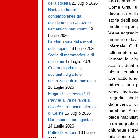
loro combatten
della società
21 Luglio 2026
Come Grifu, un
Nostalgie horror
davanti a nulla
contemporanee tra
storia degli s
desiderio di un altrove e
medio dirigent
riemersioni perturbanti
19
Viene aggredito
Luglio 2026
momento dovrà
Le tristi storie delle morti
infernale.
O il
delle regine
18 Luglio 2026
follemente una 
Storie di metamorfosi e di
l’amata lo dis
epidemie
17 Luglio 2026
scopa addirittu
Guerra algoritmica,
niente, continu
sovranità digitale e
Combatte furio
costruzione di immaginario
riduce a una pa
16 Luglio 2026
killer, Thomps
Elogio dell’eccesso / 11 –
tragedia shak
Per me si va ne la città
dall’incarico
dolente…
la fucina infernale
bambino. Strav
di Cèline
15 Luglio 2026
piede maciullato
Due racconti pre agostani
e un pugnale c
14 Luglio 2026
chiunque si tro
L’altro Di Vittorio
13 Luglio
bile, spinto d