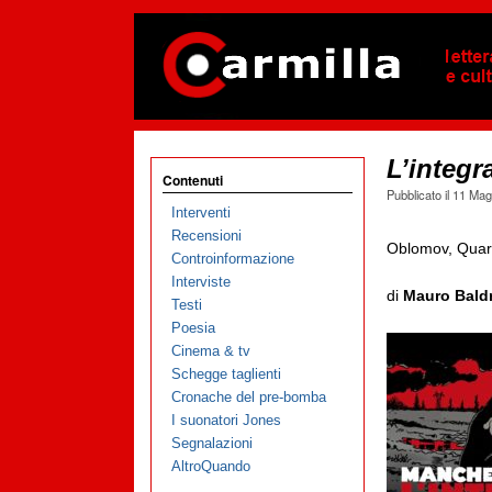
L’integr
Contenuti
Pubblicato il
11 Mag
Interventi
Recensioni
Oblomov, Quart
Controinformazione
Interviste
di
Mauro Baldr
Testi
Poesia
Cinema & tv
Schegge taglienti
Cronache del pre-bomba
I suonatori Jones
Segnalazioni
AltroQuando