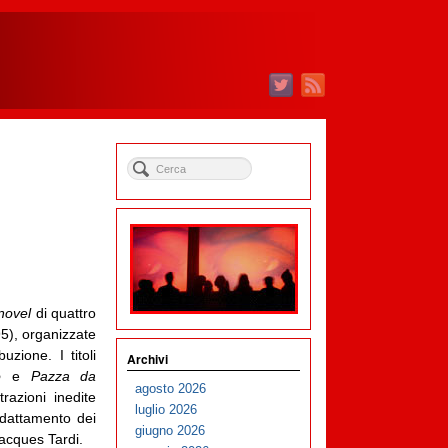
novel
di quattro
5), organizzate
zione. I titoli
Archivi
o
e
Pazza da
agosto 2026
razioni inedite
luglio 2026
adattamento dei
giugno 2026
acques Tardi.