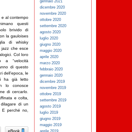
gennaio 2021
dicembre 2020
novembre 2020
te e al contempo
ottobre 2020
animano questi
settembre 2020
olo brivido di
agosto 2020
con la gauloises
luglio 2020
lia di whisky
giugno 2020
 jazz che esce
maggio 2020
logici. Col loro
aprile 2020
o a “velocità
marzo 2020
fanno di questo
febbraio 2020
ri dell’epoca, le
gennaio 2020
i ha già letto
dicembre 2019
on lo conosce
novembre 2019
one di cercarlo.
ottobre 2019
ffinata e colta,
settembre 2019
dilagare di un
agosto 2019
. E perché no,
luglio 2019
giugno 2019
maggio 2019
eBook
aprile 2019