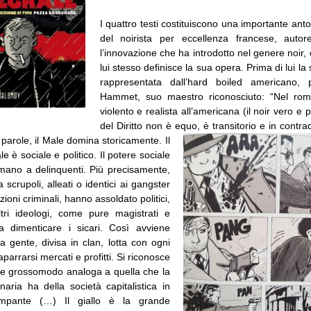
I quattro testi costituiscono una importante anto
del noirista per eccellenza francese, autor
l’innovazione che ha introdotto nel genere noir, 
lui stesso definisce la sua opera. Prima di lui la
rappresentata dall’hard boiled americano, p
Hammet, suo maestro riconosciuto: “Nel rom
violento e realista all’americana (il noir vero e p
del Diritto non è equo, è transitorio e in contr
e parole, il Male domina storicamente.
Il
e è sociale e politico. Il potere sociale
n mano a delinquenti. Più precisamente,
a scrupoli, alleati o identici ai gangster
ioni criminali, hanno assoldato politici,
altri ideologi, come pure magistrati e
nza dimenticare i sicari. Così avviene
 gente, divisa in clan, lotta con ogni
arrarsi mercati e profitti. Si riconosce
e grossomodo analoga a quella che la
ionaria ha della società capitalistica in
mpante (…) Il giallo è la grande