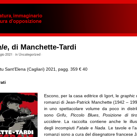
ale
, di Manchette-Tardi
gio 2021
· in
Uncategorized
·
u Sant’Elena (Cagliari) 2021, pagg. 359 € 40
ati
Escono, per la casa editrice di Igort, le
graphic 
romanzi di Jean-Patrick Manchette (1942 – 199
in uno spettacolare volume da poco in distribu
sono
Grifu
,
Piccolo Blues
,
Posizione di tir
uccidere
. La raccolta contiene anche le illust
degli incompiuti
Fatale
e
Nada
. Le tavole e l’
romanzi sono a cura del disegnatore francese J