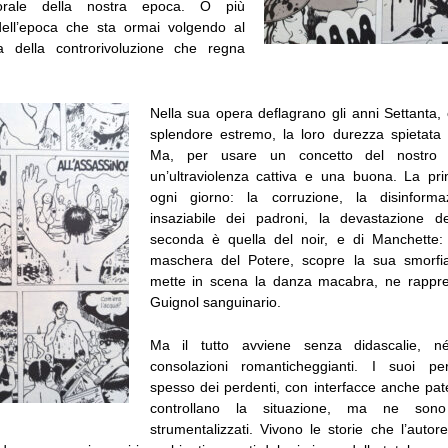
morale della nostra epoca. O più
dell’epoca che sta ormai volgendo al
la della controrivoluzione che regna
Nella sua opera deflagrano gli anni Settanta, c
splendore estremo, la loro durezza spietata e
Ma, per usare un concetto del nostro 
un’ultraviolenza cattiva e una buona. La pr
ogni giorno: la corruzione, la disinformazi
insaziabile dei padroni, la devastazione de
seconda è quella del noir, e di Manchette: 
maschera del Potere, scopre la sua smorfi
mette in scena la danza macabra, ne rappre
Guignol sanguinario.
Ma il tutto avviene senza didascalie, n
consolazioni romanticheggianti. I suoi p
spesso dei perdenti, con interfacce anche pat
controllano la situazione, ma ne sono
strumentalizzati. Vivono le storie che l’auto