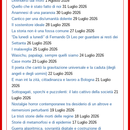
Difendersi dai morti
1 Agosto 2026
Quello che è stato fatto di noi
31 Luglio 2026
Anamnesi di una paranoia
30 Luglio 2026
Cantico per una dis/umanità dolente
29 Luglio 2026
Il sostenitore ideale
28 Luglio 2026
La storia non è una fossa comune
27 Luglio 2026
“Da lunedì a lunedì” di Fernando Di Leo per guardare ai resti dei
Settanta
26 Luglio 2026
I malaveglia
25 Luglio 2026
Wasichu, papalagi, sempre quelli siamo
24 Luglio 2026
Case morte
23 Luglio 2026
Il poeta che cantò la gravitazione universale e la caduta (degli
angeli e degli uomini)
22 Luglio 2026
E man int la zità, cittadinanza e lavoro a Bologna
21 Luglio
2026
Sottopagati, sporchi e puzzolenti: il lato cattivo della società
21
Luglio 2026
Nostalgie horror contemporanee tra desiderio di un altrove e
riemersioni perturbanti
19 Luglio 2026
Le tristi storie delle morti delle regine
18 Luglio 2026
Storie di metamorfosi e di epidemie
17 Luglio 2026
Guerra algoritmica, sovranità digitale e costruzione di