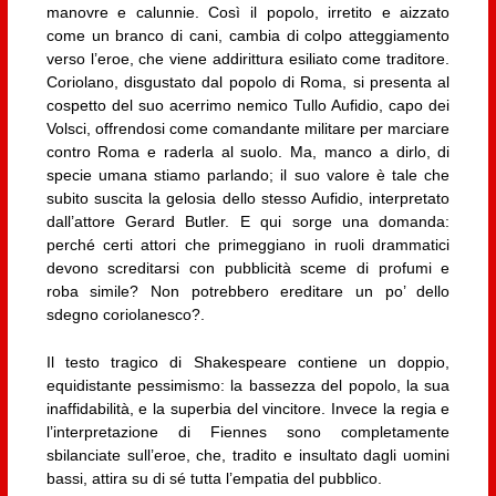
manovre e calunnie. Così il popolo, irretito e aizzato
come un branco di cani, cambia di colpo atteggiamento
verso l’eroe, che viene addirittura esiliato come traditore.
Coriolano, disgustato dal popolo di Roma, si presenta al
cospetto del suo acerrimo nemico Tullo Aufidio, capo dei
Volsci, offrendosi come comandante militare per marciare
contro Roma e raderla al suolo. Ma, manco a dirlo, di
specie umana stiamo parlando; il suo valore è tale che
subito suscita la gelosia dello stesso Aufidio, interpretato
dall’attore Gerard Butler. E qui sorge una domanda:
perché certi attori che primeggiano in ruoli drammatici
devono screditarsi con pubblicità sceme di profumi e
roba simile? Non potrebbero ereditare un po’ dello
sdegno coriolanesco?.
Il testo tragico di Shakespeare contiene un doppio,
equidistante pessimismo: la bassezza del popolo, la sua
inaffidabilità, e la superbia del vincitore. Invece la regia e
l’interpretazione di Fiennes sono completamente
sbilanciate sull’eroe, che, tradito e insultato dagli uomini
bassi, attira su di sé tutta l’empatia del pubblico.