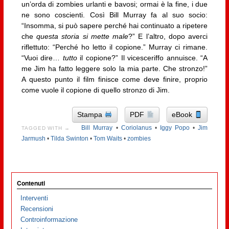
un’orda di zombies urlanti e bavosi; ormai è la fine, i due
ne sono coscienti. Così Bill Murray fa al suo socio:
“Insomma, si può sapere perché hai continuato a ripetere
che
questa storia si mette male
?” E l’altro, dopo averci
riflettuto: “Perché ho letto il copione.” Murray ci rimane.
“Vuoi dire…
tutto
il copione?” Il vicesceriffo annuisce. “A
me Jim ha fatto leggere solo la mia parte. Che stronzo!”
A questo punto il film finisce come deve finire, proprio
come vuole il copione di quello stronzo di Jim.
Stampa
PDF
eBook
Bill Murray
•
Coriolanus
•
Iggy Popo
•
Jim
TAGGED WITH →
Jarmush
•
Tilda Swinton
•
Tom Waits
•
zombies
Contenuti
Interventi
Recensioni
Controinformazione