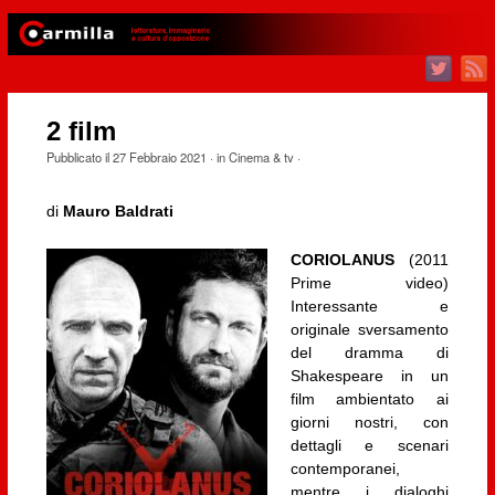
2 film
Pubblicato il
27 Febbraio 2021
· in
Cinema & tv
·
di
Mauro Baldrati
CORIOLANUS
(2011
Prime video)
Interessante e
originale sversamento
del dramma di
Shakespeare in un
film ambientato ai
giorni nostri, con
dettagli e scenari
contemporanei,
mentre i dialoghi