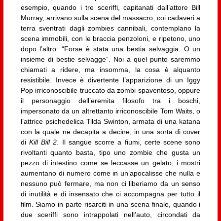
esempio, quando i tre sceriffi, capitanati dall’attore Bill
Murray, arrivano sulla scena del massacro, coi cadaveri a
terra sventrati dagli zombies cannibali, contemplano la
scena immobili, con le braccia penzoloni, e ripetono, uno
dopo l’altro: “Forse è stata una bestia selvaggia. O un
insieme di bestie selvagge”. Noi a quel punto saremmo
chiamati a ridere, ma insomma, la cosa è alquanto
resistibile. Invece è divertente l’apparizione di un Iggy
Pop irriconoscibile truccato da zombi spaventoso, oppure
il personaggio dell’eremita filosofo tra i boschi,
impersonato da un altrettanto irriconoscibile Tom Waits, o
l’attrice psichedelica Tilda Swinton, armata di una katana
con la quale ne decapita a decine, in una sorta di cover
di
Kill Bill 2
. Il sangue scorre a fiumi, certe scene sono
rivoltanti quanto basta, tipo uno zombie che gusta un
pezzo di intestino come se leccasse un gelato; i mostri
aumentano di numero come in un’apocalisse che nulla e
nessuno può fermare, ma non ci liberiamo da un senso
di inutilità e di insensato che ci accompagna per tutto il
film. Siamo in parte risarciti in una scena finale, quando i
due sceriffi sono intrappolati nell’auto, circondati da