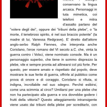
conservano la lingua
arcaica. Personaggi in
tuta mimetica, coi
telefoni e mitra
d’assalto parlano del
“volere degli dei”, oppure dei “tribuni della plebe”, o “la
morte, il tenebroso spirito, è nel suo braccio potente” (la
madre di lui, Vanessa Redgrave). E’ diretto dall’attore
anglo-serbo Ralph Fiennes, che interpreta anche
Coriolano, l’eroe romano del VI secolo a.C. che, vinta la
guerra contro i Volsci, viene nominato console. Ma è un
personaggio superbo, che tiene in sommo disprezzo la
plebe, vile e sempre pronta ad allinearsi col più forte. Per
questo, per essere amato e rispettato dal popolo, deve
mostrare le sue ferite di guerra, offrirle al pubblico come
prova di onore e di coraggio. Coriolano si rifiuta, si
indigna, incrollabile nel suo sdegno. Perché esibirsi,
come una scimmia al circo? Umiliarsi per una plebe che
non ha partecipato alla guerra e ora dovrebbe godere i
frutti della vittoria? Questo atteggiamento intransigente
viene usato dai tribuni della plebe per screditarlo, con