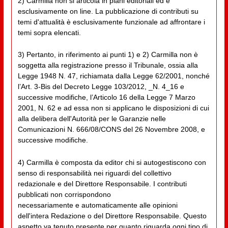
2) Carmilla non si articola in piani editoriali ed è
esclusivamente on line. La pubblicazione di contributi su
temi d'attualità è esclusivamente funzionale ad affrontare i
temi sopra elencati.
3) Pertanto, in riferimento ai punti 1) e 2) Carmilla non è
soggetta alla registrazione presso il Tribunale, ossia alla
Legge 1948 N. 47, richiamata dalla Legge 62/2001, nonché
l’Art. 3-Bis del Decreto Legge 103/2012, _N. 4_16 e
successive modifiche, l’Articolo 16 della Legge 7 Marzo
2001, N. 62 e ad essa non si applicano le disposizioni di cui
alla delibera dell'Autorità per le Garanzie nelle
Comunicazioni N. 666/08/CONS del 26 Novembre 2008, e
successive modifiche.
4) Carmilla è composta da editor chi si autogestiscono con
senso di responsabilità nei riguardi del collettivo
redazionale e del Direttore Responsabile. I contributi
pubblicati non corrispondono
necessariamente e automaticamente alle opinioni
dell'intera Redazione o del Direttore Responsabile. Questo
aspetto va tenuto presente per quanto riguarda ogni tipo di