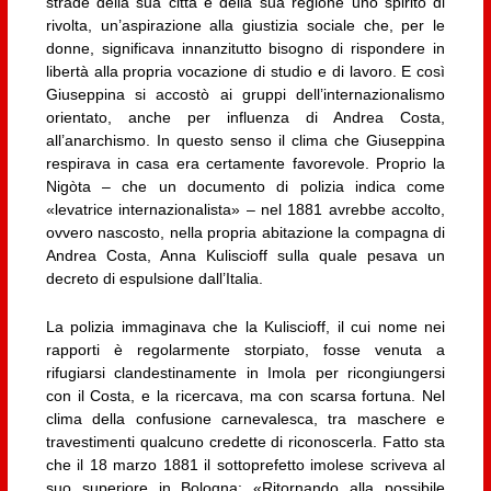
strade della sua città e della sua regione uno spirito di
rivolta, un’aspirazione alla giustizia sociale che, per le
donne, significava innanzitutto bisogno di rispondere in
libertà alla propria vocazione di studio e di lavoro. E così
Giuseppina si accostò ai gruppi dell’internazionalismo
orientato, anche per influenza di Andrea Costa,
all’anarchismo. In questo senso il clima che Giuseppina
respirava in casa era certamente favorevole. Proprio la
Nigòta – che un documento di polizia indica come
«levatrice internazionalista» – nel 1881 avrebbe accolto,
ovvero nascosto, nella propria abitazione la compagna di
Andrea Costa, Anna Kuliscioff sulla quale pesava un
decreto di espulsione dall’Italia.
La polizia immaginava che la Kuliscioff, il cui nome nei
rapporti è regolarmente storpiato, fosse venuta a
rifugiarsi clandestinamente in Imola per ricongiungersi
con il Costa, e la ricercava, ma con scarsa fortuna. Nel
clima della confusione carnevalesca, tra maschere e
travestimenti qualcuno credette di riconoscerla. Fatto sta
che il 18 marzo 1881 il sottoprefetto imolese scriveva al
suo superiore in Bologna: «Ritornando alla possibile