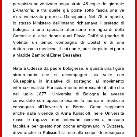
perquisizione venivano sequestrate 48 copie del giornale
L’Anarchia
, e tra quelle già poste sotto fascia una ve
n’era indirizzata proprio a Giuseppina. Nel ’78, in agosto,
lo stesso Ministero dell’Interno richiamava il prefetto di
Bologna a una speciale attenzione nei riguardi della
Cattani e di altre donne quali Flavia Dall’Alpi (madre di
Violetta, un tempo compagna di Costa) e di una
dottoressa in medicina, il cui nome, pur storpiato, ci porta
a Matilde Zamboni Eitner Dessalles.
Nata a Odessa da padre bolognese, è questa una figura
straordinaria che si accompagnò più volte con
Giuseppina in iniziative di sostegno al movimento
internazionalista. Particolarmente interessante il fatto che
nel luglio 1877 l’Università di Bologna le avesse
convalidato con apposito esame la laurea in medicina
conseguita all’Università di Berna. Come sappiamo
anche dalla vicenda di Anna Kuliscioff, nelle Università
russe le ragazze non potevano iscrivesi a nessuna
facoltà e per questo non poche emigravano in Svizzera,
dove anche la Kuliscioff si recò allo scopo di proseguire