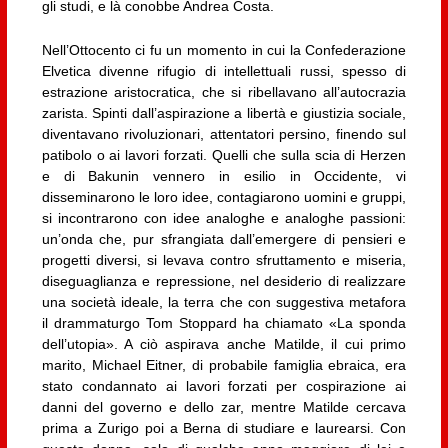
gli studi, e là conobbe Andrea Costa.
Nell’Ottocento ci fu un momento in cui la Confederazione
Elvetica divenne rifugio di intellettuali russi, spesso di
estrazione aristocratica, che si ribellavano all’autocrazia
zarista. Spinti dall’aspirazione a libertà e giustizia sociale,
diventavano rivoluzionari, attentatori persino, finendo sul
patibolo o ai lavori forzati. Quelli che sulla scia di Herzen
e di Bakunin vennero in esilio in Occidente, vi
disseminarono le loro idee, contagiarono uomini e gruppi,
si incontrarono con idee analoghe e analoghe passioni:
un’onda che, pur sfrangiata dall’emergere di pensieri e
progetti diversi, si levava contro sfruttamento e miseria,
diseguaglianza e repressione, nel desiderio di realizzare
una società ideale, la terra che con suggestiva metafora
il drammaturgo Tom Stoppard ha chiamato «La sponda
dell’utopia». A ciò aspirava anche Matilde, il cui primo
marito, Michael Eitner, di probabile famiglia ebraica, era
stato condannato ai lavori forzati per cospirazione ai
danni del governo e dello zar, mentre Matilde cercava
prima a Zurigo poi a Berna di studiare e laurearsi. Con