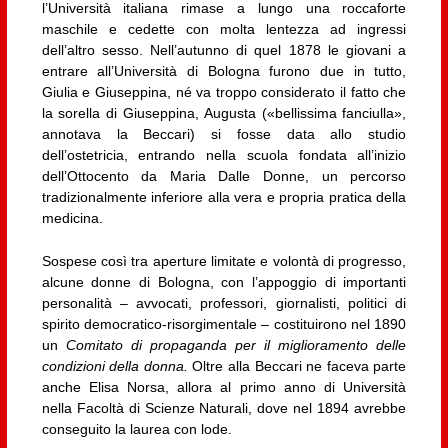
l’Università italiana rimase a lungo una roccaforte
maschile e cedette con molta lentezza ad ingressi
dell’altro sesso. Nell’autunno di quel 1878 le giovani a
entrare all’Università di Bologna furono due in tutto,
Giulia e Giuseppina, né va troppo considerato il fatto che
la sorella di Giuseppina, Augusta («bellissima fanciulla»,
annotava la Beccari) si fosse data allo studio
dell’ostetricia, entrando nella scuola fondata all’inizio
dell’Ottocento da Maria Dalle Donne, un percorso
tradizionalmente inferiore alla vera e propria pratica della
medicina.
Sospese così tra aperture limitate e volontà di progresso,
alcune donne di Bologna, con l’appoggio di importanti
personalità – avvocati, professori, giornalisti, politici di
spirito democratico-risorgimentale – costituirono nel 1890
un
Comitato di propaganda per il miglioramento delle
condizioni della donna.
Oltre alla Beccari ne faceva parte
anche Elisa Norsa, allora al primo anno di Università
nella Facoltà di Scienze Naturali, dove nel 1894 avrebbe
conseguito la laurea con lode.