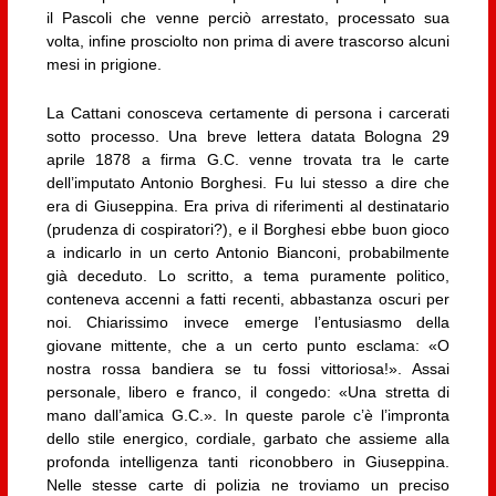
il Pascoli che venne perciò arrestato, processato sua
volta, infine prosciolto non prima di avere trascorso alcuni
mesi in prigione.
La Cattani conosceva certamente di persona i carcerati
sotto processo. Una breve lettera datata Bologna 29
aprile 1878 a firma G.C. venne trovata tra le carte
dell’imputato Antonio Borghesi. Fu lui stesso a dire che
era di Giuseppina. Era priva di riferimenti al destinatario
(prudenza di cospiratori?), e il Borghesi ebbe buon gioco
a indicarlo in un certo Antonio Bianconi, probabilmente
già deceduto. Lo scritto, a tema puramente politico,
conteneva accenni a fatti recenti, abbastanza oscuri per
noi. Chiarissimo invece emerge l’entusiasmo della
giovane mittente, che a un certo punto esclama: «O
nostra rossa bandiera se tu fossi vittoriosa!». Assai
personale, libero e franco, il congedo: «Una stretta di
mano dall’amica G.C.». In queste parole c’è l’impronta
dello stile energico, cordiale, garbato che assieme alla
profonda intelligenza tanti riconobbero in Giuseppina.
Nelle stesse carte di polizia ne troviamo un preciso