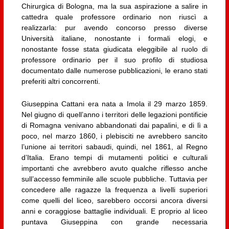
Chirurgica di Bologna, ma la sua aspirazione a salire in
cattedra quale professore ordinario non riuscì a
realizzarla: pur avendo concorso presso diverse
Università italiane, nonostante i formali elogi, e
nonostante fosse stata giudicata eleggibile al ruolo di
professore ordinario per il suo profilo di studiosa
documentato dalle numerose pubblicazioni, le erano stati
preferiti altri concorrenti.
Giuseppina Cattani era nata a Imola il 29 marzo 1859.
Nel giugno di quell’anno i territori delle legazioni pontificie
di Romagna venivano abbandonati dai papalini, e di lì a
poco, nel marzo 1860, i plebisciti ne avrebbero sancito
l’unione ai territori sabaudi, quindi, nel 1861, al Regno
d’Italia. Erano tempi di mutamenti politici e culturali
importanti che avrebbero avuto qualche riflesso anche
sull’accesso femminile alle scuole pubbliche. Tuttavia per
concedere alle ragazze la frequenza a livelli superiori
come quelli del liceo, sarebbero occorsi ancora diversi
anni e coraggiose battaglie individuali. E proprio al liceo
puntava Giuseppina con grande necessaria