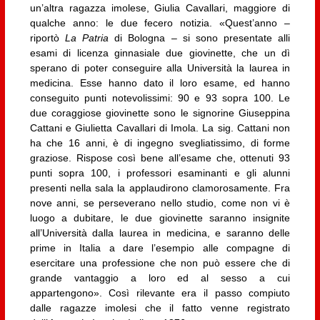
un’altra ragazza imolese, Giulia Cavallari, maggiore di
qualche anno: le due fecero notizia. «Quest’anno –
riportò
La Patria
di Bologna – si sono presentate alli
esami di licenza ginnasiale due giovinette, che un dì
sperano di poter conseguire alla Università la laurea in
medicina. Esse hanno dato il loro esame, ed hanno
conseguito punti notevolissimi: 90 e 93 sopra 100. Le
due coraggiose giovinette sono le signorine Giuseppina
Cattani e Giulietta Cavallari di Imola. La sig. Cattani non
ha che 16 anni, è di ingegno svegliatissimo, di forme
graziose. Rispose così bene all’esame che, ottenuti 93
punti sopra 100, i professori esaminanti e gli alunni
presenti nella sala la applaudirono clamorosamente. Fra
nove anni, se perseverano nello studio, come non vi è
luogo a dubitare, le due giovinette saranno insignite
all’Università dalla laurea in medicina, e saranno delle
prime in Italia a dare l’esempio alle compagne di
esercitare una professione che non può essere che di
grande vantaggio a loro ed al sesso a cui
appartengono». Così rilevante era il passo compiuto
dalle ragazze imolesi che il fatto venne registrato