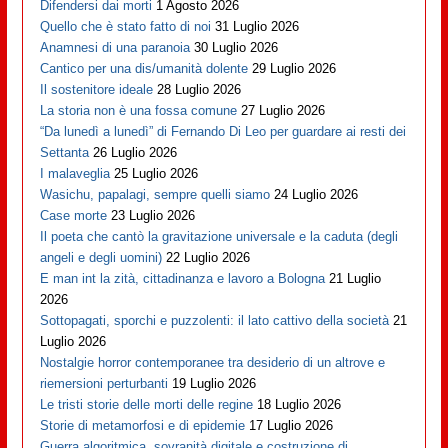
Difendersi dai morti
1 Agosto 2026
Quello che è stato fatto di noi
31 Luglio 2026
Anamnesi di una paranoia
30 Luglio 2026
Cantico per una dis/umanità dolente
29 Luglio 2026
Il sostenitore ideale
28 Luglio 2026
La storia non è una fossa comune
27 Luglio 2026
“Da lunedì a lunedì” di Fernando Di Leo per guardare ai resti dei
Settanta
26 Luglio 2026
I malaveglia
25 Luglio 2026
Wasichu, papalagi, sempre quelli siamo
24 Luglio 2026
Case morte
23 Luglio 2026
Il poeta che cantò la gravitazione universale e la caduta (degli
angeli e degli uomini)
22 Luglio 2026
E man int la zità, cittadinanza e lavoro a Bologna
21 Luglio
2026
Sottopagati, sporchi e puzzolenti: il lato cattivo della società
21
Luglio 2026
Nostalgie horror contemporanee tra desiderio di un altrove e
riemersioni perturbanti
19 Luglio 2026
Le tristi storie delle morti delle regine
18 Luglio 2026
Storie di metamorfosi e di epidemie
17 Luglio 2026
Guerra algoritmica, sovranità digitale e costruzione di