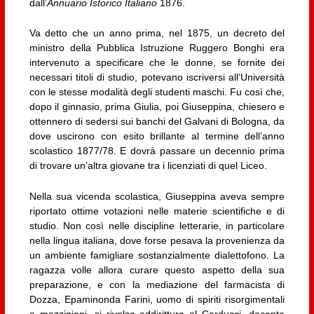
dall’
Annuario Istorico Italiano
1876.
Va detto che un anno prima, nel 1875, un decreto del
ministro della Pubblica Istruzione Ruggero Bonghi era
intervenuto a specificare che le donne, se fornite dei
necessari titoli di studio, potevano iscriversi all’Università
con le stesse modalità degli studenti maschi. Fu così che,
dopo il ginnasio, prima Giulia, poi Giuseppina, chiesero e
ottennero di sedersi sui banchi del Galvani di Bologna, da
dove uscirono con esito brillante al termine dell’anno
scolastico 1877/78. E dovrà passare un decennio prima
di trovare un’altra giovane tra i licenziati di quel Liceo.
Nella sua vicenda scolastica, Giuseppina aveva sempre
riportato ottime votazioni nelle materie scientifiche e di
studio. Non così nelle discipline letterarie, in particolare
nella lingua italiana, dove forse pesava la provenienza da
un ambiente famigliare sostanzialmente dialettofono. La
ragazza volle allora curare questo aspetto della sua
preparazione, e con la mediazione del farmacista di
Dozza, Epaminonda Farini, uomo di spiriti risorgimentali
e mazziniani, si rivolse addirittura al Carducci, docente