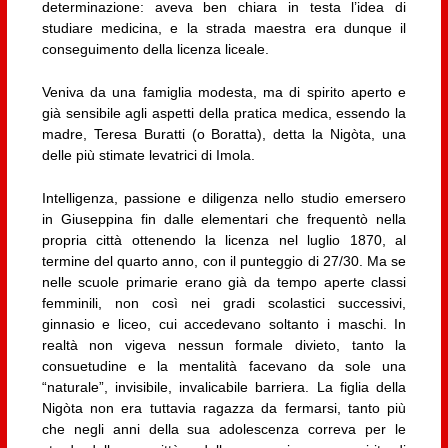
determinazione: aveva ben chiara in testa l’idea di
studiare medicina, e la strada maestra era dunque il
conseguimento della licenza liceale.
Veniva da una famiglia modesta, ma di spirito aperto e
già sensibile agli aspetti della pratica medica, essendo la
madre, Teresa Buratti (o Boratta), detta la Nigòta, una
delle più stimate levatrici di Imola.
Intelligenza, passione e diligenza nello studio emersero
in Giuseppina fin dalle elementari che frequentò nella
propria città ottenendo la licenza nel luglio 1870, al
termine del quarto anno, con il punteggio di 27/30. Ma se
nelle scuole primarie erano già da tempo aperte classi
femminili, non così nei gradi scolastici successivi,
ginnasio e liceo, cui accedevano soltanto i maschi. In
realtà non vigeva nessun formale divieto, tanto la
consuetudine e la mentalità facevano da sole una
“naturale”, invisibile, invalicabile barriera. La figlia della
Nigòta non era tuttavia ragazza da fermarsi, tanto più
che negli anni della sua adolescenza correva per le