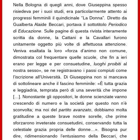
Nella Bologna di quegli anni, dove Giuseppina spesso
risiedeva per i suoi studi, era particolarmente attento ai
progressi femminili il quindicinale “La Donna”. Diretto da
Gualberta Alaide Beccari, portava il sottotitolo
Periodico
di Educazione
. Sulle pagine di questa rivista interamente
scritta da donne, la Cattani e la Cavallari furono
unitamente oggetto più volte di affettuosa attenzione.
Veniva esaltata la loro «forza d’animo non comune,
dimostrata col frequentare quelle scuole, che fin a ieri
erano per legge e per consuetudine,
luoghi proibiti
al
nostra sesso», se ne registravano i passi compiuti come
l’iscrizione all’Università. Di Giuseppina non si mancava
di sottolineare anche il fascino femminile: «È tutta grazia
e leggiadria, temprata però di una severità che impone
[…]. Nonostante gli oppositori, le donne scienziate vanno
crescendo di numero e la società per questo non n’è
sconvolta; ma noi del
partito avanzato
, dobbiamo molta
gratitudine a queste brave nostre sorelle, che prime
sforzarono inveterate consuetudini, conservando tutta la
celestiale grazia propria delle donne…». Bisogna pur
dire, ridimensionando l’entusiasmo della Beccari, che