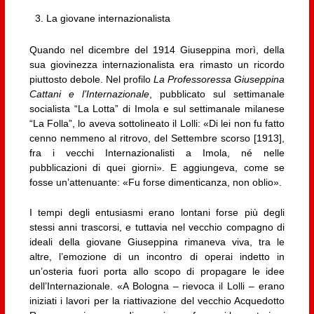
La giovane internazionalista
Quando nel dicembre del 1914 Giuseppina morì, della
sua giovinezza internazionalista era rimasto un ricordo
piuttosto debole. Nel profilo
La Professoressa Giuseppina
Cattani e l’Internazionale
, pubblicato sul settimanale
socialista “La Lotta” di Imola e sul settimanale milanese
“La Folla”, lo aveva sottolineato il Lolli: «Di lei non fu fatto
cenno nemmeno al ritrovo, del Settembre scorso [1913],
fra i vecchi Internazionalisti a Imola, né nelle
pubblicazioni di quei giorni». E aggiungeva, come se
fosse un’attenuante: «Fu forse dimenticanza, non oblio».
I tempi degli entusiasmi erano lontani forse più degli
stessi anni trascorsi, e tuttavia nel vecchio compagno di
ideali della giovane Giuseppina rimaneva viva, tra le
altre, l’emozione di un incontro di operai indetto in
un’osteria fuori porta allo scopo di propagare le idee
dell’Internazionale. «A Bologna – rievoca il Lolli – erano
iniziati i lavori per la riattivazione del vecchio Acquedotto