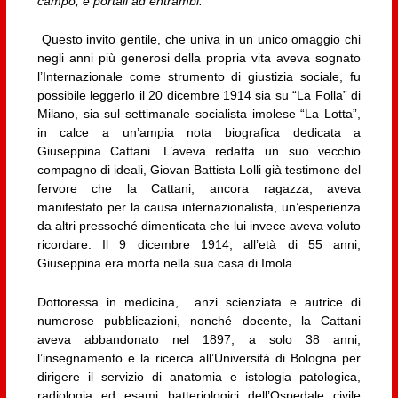
campo, e portali ad entrambi.
Questo invito gentile, che univa in un unico omaggio chi
negli anni più generosi della propria vita aveva sognato
l’Internazionale come strumento di giustizia sociale, fu
possibile leggerlo il 20 dicembre 1914 sia su “La Folla” di
Milano, sia sul settimanale socialista imolese “La Lotta”,
in calce a un’ampia nota biografica dedicata a
Giuseppina Cattani. L’aveva redatta un suo vecchio
compagno di ideali, Giovan Battista Lolli già testimone del
fervore che la Cattani, ancora ragazza, aveva
manifestato per la causa internazionalista, un’esperienza
da altri pressoché dimenticata che lui invece aveva voluto
ricordare. Il 9 dicembre 1914, all’età di 55 anni,
Giuseppina era morta nella sua casa di Imola.
Dottoressa in medicina, anzi scienziata e autrice di
numerose pubblicazioni, nonché docente, la Cattani
aveva abbandonato nel 1897, a solo 38 anni,
l’insegnamento e la ricerca all’Università di Bologna per
dirigere il servizio di anatomia e istologia patologica,
radiologia ed esami batteriologici dell’Ospedale civile