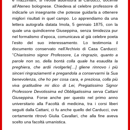
all’Ateneo bolognese. Chiedeva al celebre professore di
indicarle un insegnante che potesse guidarla a ottenere
migliori risultati in quel campo. Lo apprendiamo da una
lettera autografa datata Imola, 5 gennaio 1875, con la
quale una quindicenne Giuseppina, senza timidezza pur
nel formalismo d’epoca, comunicava al già celebre poeta
l’esito del suo interessamento. Lo testimonia il
documento conservato nell’Archivio di Casa Carducci:
“
Chiarissimo signor Professore, La ringrazio, quanto a
parole non so, della bontà colla quale ha esaudita la
preghiera, che ardii rivolgerle[…] gliene rinnovo i più
sinceri ringraziamenti e pregandola a conservarmi la Sua
benevolenza, che ho per cosa cara, e preziosa, colla più
viva gratitudine mi dico di Lei, Pregiatissimo Signor
Professore Devotissima ed Obbligatissima serva Cattani
Giuseppina.
Forse anche per questo nel primo anno
universitario alla Facoltà di medicina, tra i corsi liberi
seguiti dalla Cattani, ci fu anche quello del Carducci, ove
certamente ritrovò Giulia Cavallari, che alla fine aveva
scelto una facoltà umanistica.