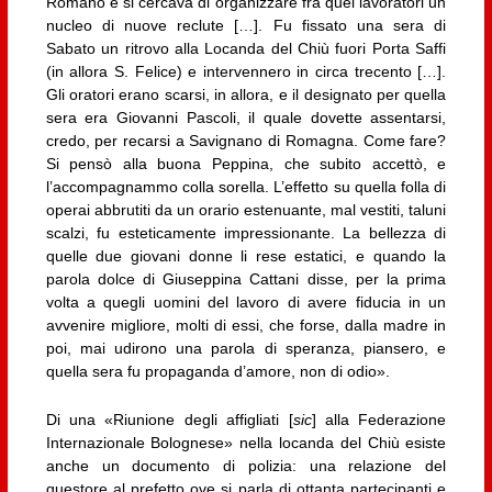
Romano e si cercava di organizzare fra quei lavoratori un
nucleo di nuove reclute […]. Fu fissato una sera di
Sabato un ritrovo alla Locanda del Chiù fuori Porta Saffi
(in allora S. Felice) e intervennero in circa trecento […].
Gli oratori erano scarsi, in allora, e il designato per quella
sera era Giovanni Pascoli, il quale dovette assentarsi,
credo, per recarsi a Savignano di Romagna. Come fare?
Si pensò alla buona Peppina, che subito accettò, e
l’accompagnammo colla sorella. L’effetto su quella folla di
operai abbrutiti da un orario estenuante, mal vestiti, taluni
scalzi, fu esteticamente impressionante. La bellezza di
quelle due giovani donne li rese estatici, e quando la
parola dolce di Giuseppina Cattani disse, per la prima
volta a quegli uomini del lavoro di avere fiducia in un
avvenire migliore, molti di essi, che forse, dalla madre in
poi, mai udirono una parola di speranza, piansero, e
quella sera fu propaganda d’amore, non di odio».
Di una «Riunione degli affigliati [
sic
] alla Federazione
Internazionale Bolognese» nella locanda del Chiù esiste
anche un documento di polizia: una relazione del
questore al prefetto ove si parla di ottanta partecipanti e