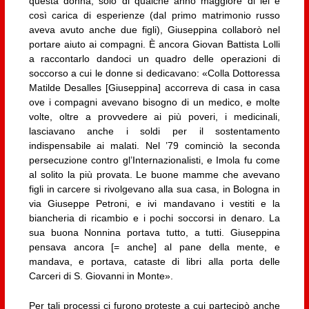
questa donna, solo di qualche anno maggiore di lei e
così carica di esperienze (dal primo matrimonio russo
aveva avuto anche due figli), Giuseppina collaborò nel
portare aiuto ai compagni. È ancora Giovan Battista Lolli
a raccontarlo dandoci un quadro delle operazioni di
soccorso a cui le donne si dedicavano: «Colla Dottoressa
Matilde Desalles [Giuseppina] accorreva di casa in casa
ove i compagni avevano bisogno di un medico, e molte
volte, oltre a provvedere ai più poveri, i medicinali,
lasciavano anche i soldi per il sostentamento
indispensabile ai malati. Nel ’79 cominciò la seconda
persecuzione contro gl’Internazionalisti, e Imola fu come
al solito la più provata. Le buone mamme che avevano
figli in carcere si rivolgevano alla sua casa, in Bologna in
via Giuseppe Petroni, e ivi mandavano i vestiti e la
biancheria di ricambio e i pochi soccorsi in denaro. La
sua buona Nonnina portava tutto, a tutti. Giuseppina
pensava ancora [= anche] al pane della mente, e
mandava, e portava, cataste di libri alla porta delle
Carceri di S. Giovanni in Monte».
Per tali processi ci furono proteste a cui partecipò anche