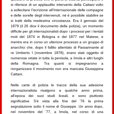
si riferisce di un applaudito intervento della Cattani volto
a sollecitare l’iscrizione all’Internazionale delle compagne
e delle sorelle degli intervenuti, né è possibile stabilire se
si tratti della medesima circostanza. Era il gennaio del
1879 (il 26 dice il documento della polizia), un momento
difficile per gli internazionalisti dopo i processi per i tentati
moti del 1874 in Bologna e del 1877 nel Matese, e
mentre era in corso un ulteriore processo a un gruppo di
anarchici che, dopo il fallito attentato di Passannante al
re Umberto I (novembre 1878), erano stati oggetto di
numerose retate in tutta la penisola, a Imola e altri luoghi
della Romagna. Tra quanti si impegnarono a
riorganizzare il movimento non era mancata Giuseppina
Cattani.
Nelle carte di polizia le tracce della sua adesione
internazionalista risalgono a qualche anno prima,
all’epoca dei suoi studi liceali, e sono piuttosto
significative. S’è vista alla fine del ’76 la prima
segnalazione sotto il nome di Giuseppe. Un anno dopo,
nel novembre del ’77, a Imola, nel corso di una