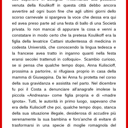
venuta della Koulikoff in questa città debbo ancora
avvertire ad ogni buon fine che agli ultimi giorni dello
scorso carnevale si spargeva la voce che dessa era qui
ed avea preso parte ad una festa di ballo di una Società
privata. Io non mancai di appurare la cosa e venni a
constatare in modo certo che la pretesa Koulikoff era la
figlia della levatrice Cattani studentessa di medicina in
codesta Università, che conoscendo la lingua tedesca e
la francese avea tratto in inganno quanti nella festa
eransi secolei trattenuti in colloquio». Scambio curioso,
se si pensa che qualche tempo dopo, Anna Kuliscioff,
prossima a partorire, si rifugiava proprio in casa della
mamma di Giuseppina. Da lei Anna fu protetta nel corso
della sua gravidanza e assistita nel parto. Nel dicembre
fu poi il Costa a denunciare all’anagrafe imolese la
piccola «Andreana» come figlia propria e di «madre
ignota». Tutti, le autorità in primo luogo, sapevano che
era della Kuliscioff che poi, qualche tempo dopo, stanca
della sua situazione illegale, desiderosa di accudire più
serenamente la sua bambina e fors’anche di evitare di
trasformarsi in una specie di moglie romagnola del