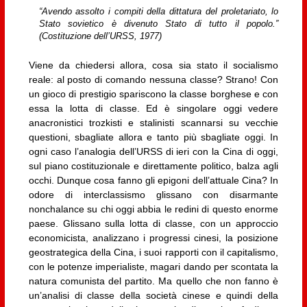
“Avendo assolto i compiti della dittatura del proletariato, lo
Stato sovietico è divenuto Stato di tutto il popolo.”
(Costituzione dell’URSS, 1977)
Viene da chiedersi allora, cosa sia stato il socialismo
reale: al posto di comando nessuna classe? Strano! Con
un gioco di prestigio spariscono la classe borghese e con
essa la lotta di classe. Ed è singolare oggi vedere
anacronistici trozkisti e stalinisti scannarsi su vecchie
questioni, sbagliate allora e tanto più sbagliate oggi. In
ogni caso l’analogia dell’URSS di ieri con la Cina di oggi,
sul piano costituzionale e direttamente politico, balza agli
occhi. Dunque cosa fanno gli epigoni dell’attuale Cina? In
odore di interclassismo glissano con disarmante
nonchalance su chi oggi abbia le redini di questo enorme
paese. Glissano sulla lotta di classe, con un approccio
economicista, analizzano i progressi cinesi, la posizione
geostrategica della Cina, i suoi rapporti con il capitalismo,
con le potenze imperialiste, magari dando per scontata la
natura comunista del partito. Ma quello che non fanno è
un’analisi di classe della società cinese e quindi della