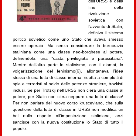
dell’URSS e della
fine della
rivoluzione
sovietica con
l’avvento di Stalin,
definiva il sistema
politico sovietico come uno Stato che aveva smesso
essere operaio. Ma senza considerare la burocrazia
staliniana come una classe neo-borghese al potere,
definendola: una “casta privilegiata e parassitaria”.
Mentre dall’altra parte lo stalinismo, con il diamat, la
volgarizzazione del leninismo(6), allontanava l’idea
stessa di una lotta di classe interna, ridotta a complotti di
spie e terroristi al soldo delle potenze straniere, trozkisti
inclusi. Se per Trotskij nell’URSS non c’era una classe al
potere, per Stalin non c’era neppure una lotta di classe!
Per non parlare del nuovo corso krusceviano, che sulla
questione della lotta di classe in URSS non modifica un
bel nulla rispetto all’impostazione staliniana, anzi
sancisce con la nuova costituzione lo Stato di tutto il
popolo: