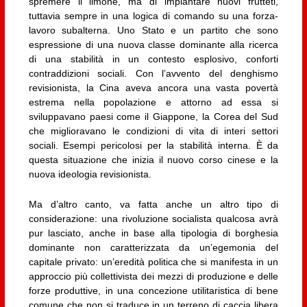
spremere il limone, ma di impiantare nuovi frutteti,
tuttavia sempre in una logica di comando su una forza-
lavoro subalterna. Uno Stato e un partito che sono
espressione di una nuova classe dominante alla ricerca
di una stabilità in un contesto esplosivo, conforti
contraddizioni sociali. Con l’avvento del denghismo
revisionista, la Cina aveva ancora una vasta povertà
estrema nella popolazione e attorno ad essa si
sviluppavano paesi come il Giappone, la Corea del Sud
che miglioravano le condizioni di vita di interi settori
sociali. Esempi pericolosi per la stabilità interna. È da
questa situazione che inizia il nuovo corso cinese e la
nuova ideologia revisionista.
Ma d’altro canto, va fatta anche un altro tipo di
considerazione: una rivoluzione socialista qualcosa avrà
pur lasciato, anche in base alla tipologia di borghesia
dominante non caratterizzata da un’egemonia del
capitale privato: un’eredità politica che si manifesta in un
approccio più collettivista dei mezzi di produzione e delle
forze produttive, in una concezione utilitaristica di bene
comune che non si traduce in un terreno di caccia libera