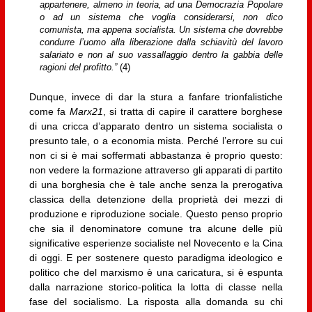
appartenere, almeno in teoria, ad una Democrazia Popolare
o ad un sistema che voglia considerarsi, non dico
comunista, ma appena socialista. Un sistema che dovrebbe
condurre l’uomo alla liberazione dalla schiavitù del lavoro
salariato e non al suo vassallaggio dentro la gabbia delle
ragioni del profitto.”
(4)
Dunque, invece di dar la stura a fanfare trionfalistiche
come fa
Marx21
, si tratta di capire il carattere borghese
di una cricca d’apparato dentro un sistema socialista o
presunto tale, o a economia mista. Perché l’errore su cui
non ci si è mai soffermati abbastanza è proprio questo:
non vedere la formazione attraverso gli apparati di partito
di una borghesia che è tale anche senza la prerogativa
classica della detenzione della proprietà dei mezzi di
produzione e riproduzione sociale. Questo penso proprio
che sia il denominatore comune tra alcune delle più
significative esperienze socialiste nel Novecento e la Cina
di oggi. E per sostenere questo paradigma ideologico e
politico che del marxismo è una caricatura, si è espunta
dalla narrazione storico-politica la lotta di classe nella
fase del socialismo. La risposta alla domanda su chi