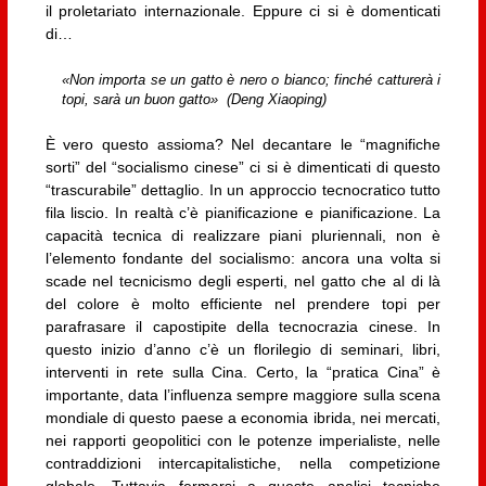
il proletariato internazionale. Eppure ci si è domenticati
di…
«Non importa se un gatto è nero o bianco; finché catturerà i
topi, sarà un buon gatto» (Deng Xiaoping)
È vero questo assioma? Nel decantare le “magnifiche
sorti” del “socialismo cinese” ci si è dimenticati di questo
“trascurabile” dettaglio. In un approccio tecnocratico tutto
fila liscio. In realtà c’è pianificazione e pianificazione. La
capacità tecnica di realizzare piani pluriennali, non è
l’elemento fondante del socialismo: ancora una volta si
scade nel tecnicismo degli esperti, nel gatto che al di là
del colore è molto efficiente nel prendere topi per
parafrasare il capostipite della tecnocrazia cinese. In
questo inizio d’anno c’è un florilegio di seminari, libri,
interventi in rete sulla Cina. Certo, la “pratica Cina” è
importante, data l’influenza sempre maggiore sulla scena
mondiale di questo paese a economia ibrida, nei mercati,
nei rapporti geopolitici con le potenze imperialiste, nelle
contraddizioni intercapitalistiche, nella competizione