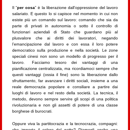
Il “
per cosa
” è la liberazione dall’oppressione del lavoro
salariato. E questo lo si capisce nel momento in cui non
esiste più un comando sul lavoro: comando che sia da
parte di privati in autonomia o sotto il controllo di
funzionari aziendali di Stato che guardano più al
plusvalore che ai diritti dei lavoratori, negando
l’emancipazione dal lavoro e con essa il loro potere
democratico sulla produzione e nella società. Le zone
speciali cinesi non sono un modello di progresso per il
lavoro. Facciamo tesoro dei vantaggi di una
pianificazione centralizzata, ma ricordiamoci sempre che
questi vantaggi (ossia il fine) sono la liberazione dallo
sfruttamento, far avanzare i diritti sociali, insieme a una
reale democrazia popolare e consiliare a partire dai
luoghi di lavoro e nel resto della società. La tecnica, il
metodo, devono sempre servire gli scopi di una politica
rivoluzionaria e non gli assetti di potere di una classe
borghese di burocrati.
Oppure viva la partitocrazia e la tecnocrazia, compagni:
che importa il colore del gatto? Diamogli anche una