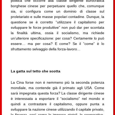
politica che occorre alla classe dirigente burocratica
borghese cinese per perpetuare quello che, comunque
sia, si configura come un dominio di classe sul
proletariato e sulle masse popolari contadine. Dunque, la
questione se è corretto “utilizzare il capitalismo per
sviluppare le forze produttive” non può dar per scontata
la finalità ultima, ossia il socialismo, ma richiede
un’ulteriore specificazione: per cosa? Certamente lo può
essere… ma per cosa? E come? Se il “come” è lo
sfruttamento selvaggio della forza-lavoro…
La gatta sul tetto che scotta
La Cina forse non è nemmeno più la seconda potenza
mondiale, ma contende già il primato agli USA. Come
sarà impegnata questa forza? La classe dirigente cinese
è interessata a esportare il “socialismo” nel mondo e
quindi a contrastare il capitalismo, oppure punta a
sviluppare la nazione cinese utilizzando il capitale privato,
la finanza, così come le imprese statali, le cooperative,