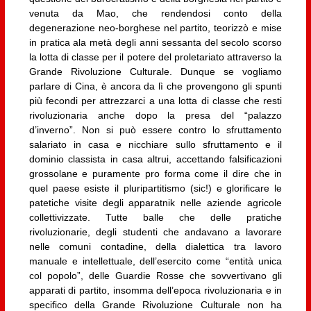
venuta da Mao, che rendendosi conto della
degenerazione neo-borghese nel partito, teorizzò e mise
in pratica ala metà degli anni sessanta del secolo scorso
la lotta di classe per il potere del proletariato attraverso la
Grande Rivoluzione Culturale. Dunque se vogliamo
parlare di Cina, è ancora da lì che provengono gli spunti
più fecondi per attrezzarci a una lotta di classe che resti
rivoluzionaria anche dopo la presa del “palazzo
d’inverno”. Non si può essere contro lo sfruttamento
salariato in casa e nicchiare sullo sfruttamento e il
dominio classista in casa altrui, accettando falsificazioni
grossolane e puramente pro forma come il dire che in
quel paese esiste il pluripartitismo (sic!) e glorificare le
patetiche visite degli apparatnik nelle aziende agricole
collettivizzate. Tutte balle che delle pratiche
rivoluzionarie, degli studenti che andavano a lavorare
nelle comuni contadine, della dialettica tra lavoro
manuale e intellettuale, dell’esercito come “entità unica
col popolo”, delle Guardie Rosse che sovvertivano gli
apparati di partito, insomma dell’epoca rivoluzionaria e in
specifico della Grande Rivoluzione Culturale non ha