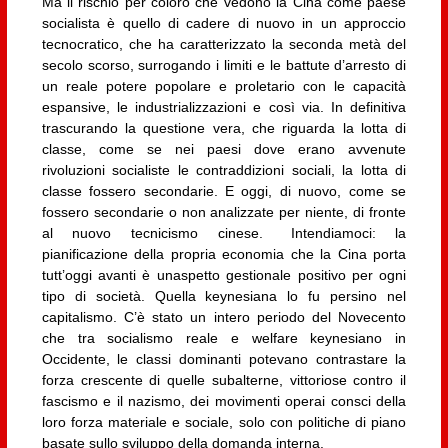
Ma il rischio per coloro che vedono la Cina come paese
socialista è quello di cadere di nuovo in un approccio
tecnocratico, che ha caratterizzato la seconda metà del
secolo scorso, surrogando i limiti e le battute d’arresto di
un reale potere popolare e proletario con le capacità
espansive, le industrializzazioni e così via. In definitiva
trascurando la questione vera, che riguarda la lotta di
classe, come se nei paesi dove erano avvenute
rivoluzioni socialiste le contraddizioni sociali, la lotta di
classe fossero secondarie. E oggi, di nuovo, come se
fossero secondarie o non analizzate per niente, di fronte
al nuovo tecnicismo cinese. Intendiamoci: la
pianificazione della propria economia che la Cina porta
tutt’oggi avanti è unaspetto gestionale positivo per ogni
tipo di società. Quella keynesiana lo fu persino nel
capitalismo. C’è stato un intero periodo del Novecento
che tra socialismo reale e welfare keynesiano in
Occidente, le classi dominanti potevano contrastare la
forza crescente di quelle subalterne, vittoriose contro il
fascismo e il nazismo, dei movimenti operai consci della
loro forza materiale e sociale, solo con politiche di piano
basate sullo sviluppo della domanda interna.