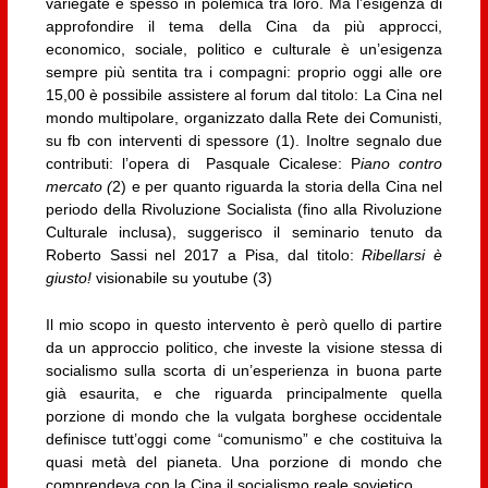
variegate e spesso in polemica tra loro. Ma l’esigenza di
approfondire il tema della Cina da più approcci,
economico, sociale, politico e culturale è un’esigenza
sempre più sentita tra i compagni: proprio oggi alle ore
15,00 è possibile assistere al forum dal titolo: La Cina nel
mondo multipolare, organizzato dalla Rete dei Comunisti,
su fb con interventi di spessore (1).
Inoltre segnalo due
contributi: l’opera di Pasquale Cicalese: P
iano contro
mercato (
2) e per quanto riguarda la storia della Cina nel
periodo della Rivoluzione Socialista (fino alla Rivoluzione
Culturale inclusa), suggerisco il seminario tenuto da
Roberto Sassi nel 2017 a Pisa, dal titolo:
Ribellarsi è
giusto!
visionabile su youtube (3)
Il mio scopo in questo intervento è però quello di partire
da un approccio politico, che investe la visione stessa di
socialismo sulla scorta di un’esperienza in buona parte
già esaurita, e che riguarda principalmente quella
porzione di mondo che la vulgata borghese occidentale
definisce tutt’oggi come “comunismo” e che costituiva la
quasi metà del pianeta. Una porzione di mondo che
comprendeva con la Cina il socialismo reale sovietico.