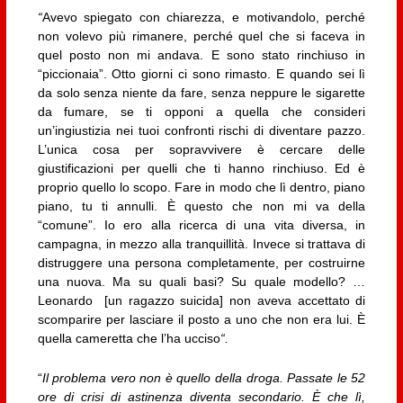
“
Avevo spiegato con chiarezza, e motivandolo, perché
non volevo più rimanere, perché quel che si faceva in
quel posto non mi andava. E sono stato rinchiuso in
“piccionaia”. Otto giorni ci sono rimasto. E quando sei lì
da solo senza niente da fare, senza neppure le sigarette
da fumare, se ti opponi a quella che consideri
un’ingiustizia nei tuoi confronti rischi di diventare pazzo.
L’unica cosa per sopravvivere è cercare delle
giustificazioni per quelli che ti hanno rinchiuso. Ed è
proprio quello lo scopo. Fare in modo che lì dentro, piano
piano, tu ti annulli. È questo che non mi va della
“comune”. Io ero alla ricerca di una vita diversa, in
campagna, in mezzo alla tranquillità. Invece si trattava di
distruggere una persona completamente, per costruirne
una nuova. Ma su quali basi? Su quale modello? …
Leonardo [un ragazzo suicida] non aveva accettato di
scomparire per lasciare il posto a uno che non era lui. È
quella cameretta che l’ha ucciso
“.
“
Il problema vero non è quello della droga. Passate le 52
ore di crisi di astinenza diventa secondario. È che lì,