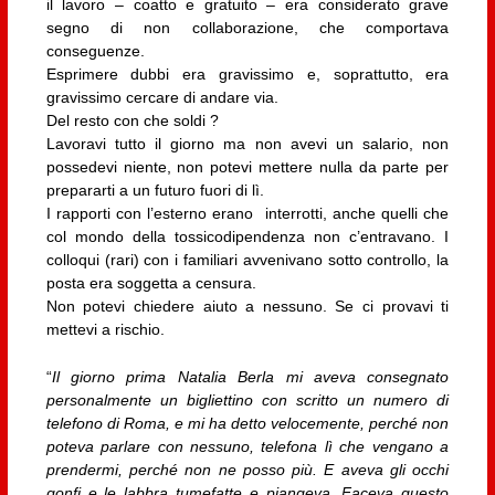
il lavoro – coatto e gratuito – era considerato grave
segno di non collaborazione, che comportava
conseguenze.
Esprimere dubbi era gravissimo e, soprattutto, era
gravissimo cercare di andare via.
Del resto con che soldi ?
Lavoravi tutto il giorno ma non avevi un salario, non
possedevi niente, non potevi mettere nulla da parte per
prepararti a un futuro fuori di lì.
I rapporti con l’esterno erano interrotti, anche quelli che
col mondo della tossicodipendenza non c’entravano. I
colloqui (rari) con i familiari avvenivano sotto controllo, la
posta era soggetta a censura.
Non potevi chiedere aiuto a nessuno. Se ci provavi ti
mettevi a rischio.
“
Il giorno prima Natalia Berla mi aveva consegnato
personalmente un bigliettino con scritto un numero di
telefono di Roma, e mi ha detto velocemente, perché non
poteva parlare con nessuno, telefona lì che vengano a
prendermi, perché non ne posso più. E aveva gli occhi
gonfi e le labbra tumefatte e piangeva. Faceva questo