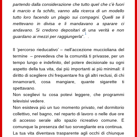
partendo dalla considerazione che tutto quel che c’è fuori
è marcio e fa schifo, vanno alla ricerca di un modello
tutto loro facendo un plagio sui compagni. Quelli se li
mettevano in divisa e li mandavano a sparare ci
andavano. Si credono depositari di una verità e non
1
guardano ai mezzi per raggiungerla
“.
.
Il ‘percorso rieducativo’ – nell’accezione muccioliana del
termine – prevedeva che la comunità ti privasse, per un
tempo lungo e indefinito, del potere decisionale su ogni
aspetto della tua vita, dai più importanti ai più minimali: il
diritto di scegliere chi frequentare fra gli altri reclusi, di chi
innamorarti, cosa mangiare, quante sigarette ti
spettavano.
Non sceglievi tu cosa potevi leggere, che programmi
televisivi vedere.
Non esisteva più un tuo momento privato, nel dormitorio
collettivo, nel bagno, nel reparto di lavoro o nelle due ore
di accesso serale allo spazio ricreativo comune. E
comunque la presenza del tuo sorvegliante era continua.
La tua vita diventava trasparente agli occhi di chiunque