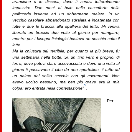
arancione e in discesa, dove ti sentivi letteralmente
impazzire. Due mesi al buio nella cassaforte della
pellicceria insieme ad un dobermann malato. In un
vecchio casolare abbandonato sdraiata e incatenata con
tutte e due le braccia alla spalliera del letto. Mi veniva
liberato un braccio due volte al giorno per mangiare,
mentre per i bisogni fisiologici bastava un secchio sotto il
letto.
Ma la chiusura più terribile, per quanto la più breve, fu
una settimana nella botte. Si, un tino vero e proprio, di
ferro, dove potevi stare accovacciata e dove una volta al
giorno ti passavano il cibo da uno sportellino, il tutto ad
un palmo dal solito secchio con gli escrementi. Non
avevo ucciso nessuno, ma ben più grave era la mia
5
colpa: ero entrata nella contestazione
”
.
Per