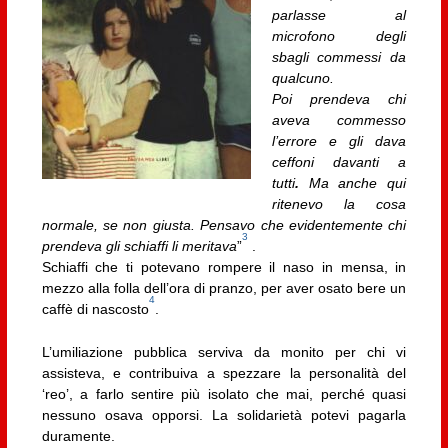
parlasse al
microfono degli
sbagli commessi da
qualcuno.
Poi prendeva chi
aveva commesso
l’errore e gli dava
ceffoni davanti a
tutti
.
Ma anche qui
ritenevo la cosa
normale, se non giusta. Pensavo che evidentemente chi
3
prendeva gli schiaffi li meritava
”
.
Schiaffi che ti potevano rompere il naso in mensa, in
mezzo alla folla dell’ora di pranzo, per aver osato bere un
4
caffè di nascosto
.
L’umiliazione pubblica serviva da monito per chi vi
assisteva, e contribuiva a spezzare la personalità del
‘reo’, a farlo sentire più isolato che mai, perché quasi
nessuno osava opporsi. La solidarietà potevi pagarla
duramente.