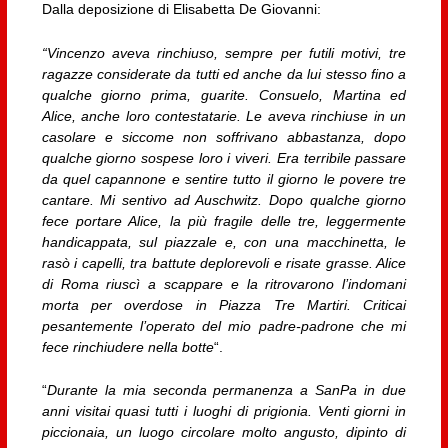
Dalla deposizione di Elisabetta De Giovanni:
“Vincenzo aveva rinchiuso, sempre per futili motivi, tre
ragazze considerate da tutti ed anche da lui stesso fino a
qualche giorno prima, guarite. Consuelo, Martina ed
Alice, anche loro contestatarie. Le aveva rinchiuse in un
casolare e siccome non soffrivano abbastanza, dopo
qualche giorno sospese loro i viveri. Era terribile passare
da quel capannone e sentire tutto il giorno le povere tre
cantare. Mi sentivo ad Auschwitz. Dopo qualche giorno
fece portare Alice, la più fragile delle tre, leggermente
handicappata, sul piazzale e, con una macchinetta, le
rasò i capelli, tra battute deplorevoli e risate grasse. Alice
di Roma riuscì a scappare e la ritrovarono l’indomani
morta per overdose in Piazza Tre Martiri. Criticai
pesantemente l’operato del mio padre-padrone che mi
fece rinchiudere nella botte
“.
“
Durante la mia seconda permanenza a SanPa in due
anni visitai quasi tutti i luoghi di prigionia. Venti giorni in
piccionaia, un luogo circolare molto angusto, dipinto di