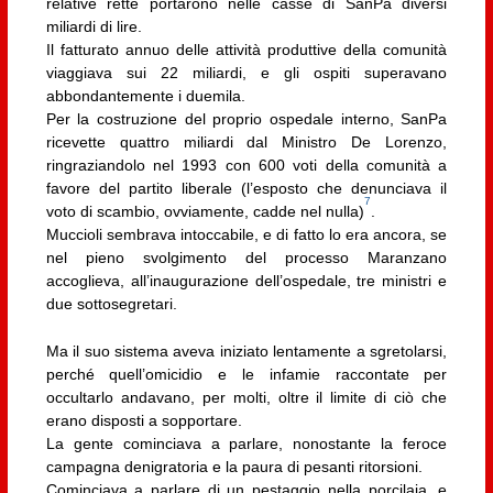
relative rette portarono nelle casse di SanPa diversi
miliardi di lire.
Il fatturato annuo delle attività produttive della comunità
viaggiava sui 22 miliardi, e gli ospiti superavano
abbondantemente i duemila.
Per la costruzione del proprio ospedale interno, SanPa
ricevette quattro miliardi dal Ministro De Lorenzo,
ringraziandolo nel 1993 con 600 voti della comunità a
favore del partito liberale (l’esposto che denunciava il
7
voto di scambio, ovviamente, cadde nel nulla)
.
Muccioli sembrava intoccabile, e di fatto lo era ancora, se
nel pieno svolgimento del processo Maranzano
accoglieva, all’inaugurazione dell’ospedale, tre ministri e
due sottosegretari.
Ma il suo sistema aveva iniziato lentamente a sgretolarsi,
perché quell’omicidio e le infamie raccontate per
occultarlo andavano, per molti, oltre il limite di ciò che
erano disposti a sopportare.
La gente cominciava a parlare, nonostante la feroce
campagna denigratoria e la paura di pesanti ritorsioni.
Cominciava a parlare di un pestaggio nella porcilaia, e