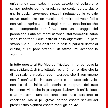
un’estranea attempata, in casa, assorta nel cellulare, e
se non potrete permettervela ve ne contenderete due o
tre, in ospizi cavernosi, ricavati riadattando le colonie
estive, quelle che non riuscite a riempire coi vostri figli e
non volete aprire a quelli degli altri. Le mascherine che
state comprando per forza sono un assaggio del
pannolone. I due strumenti saranno intercambiabili, come
sono importanti i due estremi della digestione. Le pare
strano? Ah sì? Sono anni che in Italia si parla di ricette di
cucina, e Le pare strano? Un attimo, mi accendo la
sigaretta.
In tutto questo al Pio Albergo Trivulzio, in fondo, devo la
mia solidarietà di intellettuale, perché non è altro che la
dimostrazione plastica, suo malgrado, che il non umano
non è confinabile. Nessun uomo è del tutto colpevole,
non ha dato inizio alla storia; e neppure del tutto
innocente, visto che la prosegue. L’altrove è un’illusione,
o al massimo una dilazione, cioè una scissione di
coscienza. Ma la più grave, perché essere schiavi del
presentismo significa essere morti già da vivi.