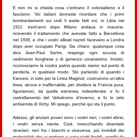
E non mi si chieda cosa c’entrano il colonialismo e il
fascismo. Voi italiani dovreste ricordare che i primi
bombardamenti sui civili li avete fatti voi, in Libia nel
1911: trent’anni dopo Milano andava in macerie,
ricevendo il trattamento che avevate fatto a Barcellona
nel 1938, e che i vostri alleati nazisti facevano a Londra
dopo aver occupato Parigi. Sia chiaro: qualunque cosa
dica Jean-Paul Sartre, respingo ogni accusa di
cedimento borghese o di generico umanesimo. Insisto:
riconosciamo la nostra patria quando siamo sul punto di
perderla, in qualsiasi modo. Sto parlando di quando i
francesi, in lutto per la Linea Maginot, costruirono un’altra
linea, atroce e inafferrabile, per dividere la Francia pura,
figuriamoci, da quella estranea, indesiderata: e fu il
rastrellamento del Velodromo d’inverno, e fu lo zelo
antisemita di Vichy. Mi spiego, perché qui sta il punto.
Adesso, gli anziani poveri sono i vostri neri, i vostri ebrei,
i vostri senza niente. Cioè, invecchiando diventate
stranieri, neri fra i bianchi e viceversa, più invisibili dei
motociclisti che vi portano a casa piatti freddi, conditi da