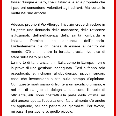
fosse: dunque è vero, che il futuro è la sola proprietà che
i padroni concedono volentieri agli schiavi. Ma certo, lo
metta nel suo articolo.
Adesso, proprio il Pio Albergo Trivulzio crede di vedere in
La peste
una denuncia delle mancanze, delle reticenze
istituzionali, dell’inefficienza della sanità lombarda e
italiana. Persino una denuncia dell’ipocrisia.
Evidentemente c’è chi pensa di essere al centro del
mondo. C’è chi, mentre la foresta brucia, rivendica di
stare sull’albero più alto.
La morte di tanti anziani, in Italia come in Europa, non è
la prova di una gestione inadeguata. Così si fanno solo
pseudocritiche, richiami all’ubbidienza, piccoli rancori,
cose che invecchiano subito sulla stampa d’opinione.
Con queste morti siamo di fronte a un sacrificio umano, e
nei riti di sangue si delega a qualcuno il ruolo di
officiante, altri sono costretti alla parte della vittima, ad
altri ancora spetta l’esecrazione. Naturalmente c’è anche
chi applaude, per non parlare dei giornalisti. Per favore,
mi passi il portacenere, quello piccolo.