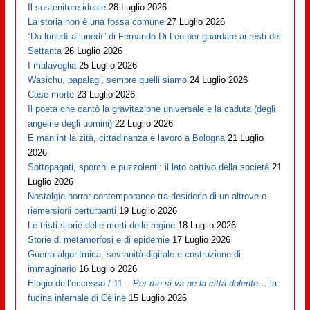
Il sostenitore ideale
28 Luglio 2026
La storia non è una fossa comune
27 Luglio 2026
“Da lunedì a lunedì” di Fernando Di Leo per guardare ai resti dei
Settanta
26 Luglio 2026
I malaveglia
25 Luglio 2026
Wasichu, papalagi, sempre quelli siamo
24 Luglio 2026
Case morte
23 Luglio 2026
Il poeta che cantò la gravitazione universale e la caduta (degli
angeli e degli uomini)
22 Luglio 2026
E man int la zità, cittadinanza e lavoro a Bologna
21 Luglio
2026
Sottopagati, sporchi e puzzolenti: il lato cattivo della società
21
Luglio 2026
Nostalgie horror contemporanee tra desiderio di un altrove e
riemersioni perturbanti
19 Luglio 2026
Le tristi storie delle morti delle regine
18 Luglio 2026
Storie di metamorfosi e di epidemie
17 Luglio 2026
Guerra algoritmica, sovranità digitale e costruzione di
immaginario
16 Luglio 2026
Elogio dell’eccesso / 11 –
Per me si va ne la città dolente…
la
fucina infernale di Cèline
15 Luglio 2026