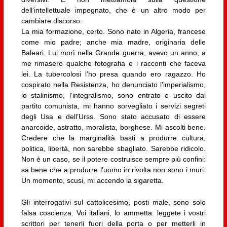
dell’intellettuale impegnato, che è un altro modo per
cambiare discorso.
La mia formazione, certo. Sono nato in Algeria, francese
come mio padre; anche mia madre, originaria delle
Baleari. Lui morì nella Grande guerra, avevo un anno; a
me rimasero qualche fotografia e i racconti che faceva
lei. La tubercolosi l’ho presa quando ero ragazzo. Ho
cospirato nella Resistenza, ho denunciato l’imperialismo,
lo stalinismo, l’integralismo, sono entrato e uscito dal
partito comunista, mi hanno sorvegliato i servizi segreti
degli Usa e dell’Urss. Sono stato accusato di essere
anarcoide, astratto, moralista, borghese. Mi ascolti bene.
Credere che la marginalità basti a produrre cultura,
politica, libertà, non sarebbe sbagliato. Sarebbe ridicolo.
Non è un caso, se il potere costruisce sempre più confini:
sa bene che a produrre l’uomo in rivolta non sono i muri.
Un momento, scusi, mi accendo la sigaretta.
Gli interrogativi sul cattolicesimo, posti male, sono solo
falsa coscienza. Voi italiani, lo ammetta: leggete i vostri
scrittori per tenerli fuori della porta o per metterli in