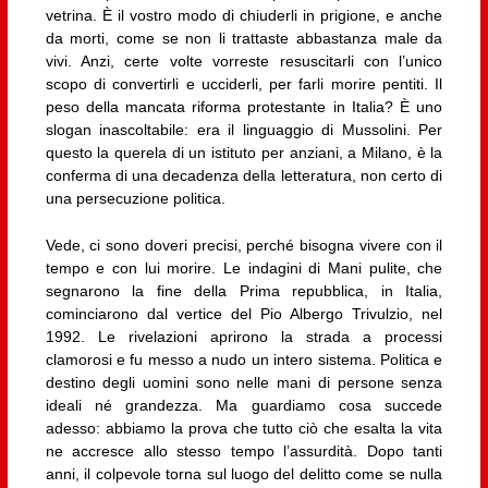
vetrina. È il vostro modo di chiuderli in prigione, e anche
da morti, come se non li trattaste abbastanza male da
vivi. Anzi, certe volte vorreste resuscitarli con l’unico
scopo di convertirli e ucciderli, per farli morire pentiti. Il
peso della mancata riforma protestante in Italia? È uno
slogan inascoltabile: era il linguaggio di Mussolini. Per
questo la querela di un istituto per anziani, a Milano, è la
conferma di una decadenza della letteratura, non certo di
una persecuzione politica.
Vede, ci sono doveri precisi, perché bisogna vivere con il
tempo e con lui morire. Le indagini di Mani pulite, che
segnarono la fine della Prima repubblica, in Italia,
cominciarono dal vertice del Pio Albergo Trivulzio, nel
1992. Le rivelazioni aprirono la strada a processi
clamorosi e fu messo a nudo un intero sistema. Politica e
destino degli uomini sono nelle mani di persone senza
ideali né grandezza. Ma guardiamo cosa succede
adesso: abbiamo la prova che tutto ciò che esalta la vita
ne accresce allo stesso tempo l’assurdità. Dopo tanti
anni, il colpevole torna sul luogo del delitto come se nulla