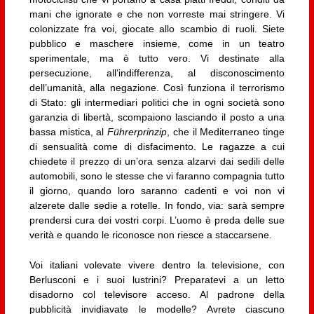
mani che ignorate e che non vorreste mai stringere. Vi
colonizzate fra voi, giocate allo scambio di ruoli. Siete
pubblico e maschere insieme, come in un teatro
sperimentale, ma è tutto vero. Vi destinate alla
persecuzione, all’indifferenza, al disconoscimento
dell’umanità, alla negazione. Così funziona il terrorismo
di Stato: gli intermediari politici che in ogni società sono
garanzia di libertà, scompaiono lasciando il posto a una
bassa mistica, al
Führerprinzip
, che il Mediterraneo tinge
di sensualità come di disfacimento. Le ragazze a cui
chiedete il prezzo di un’ora senza alzarvi dai sedili delle
automobili, sono le stesse che vi faranno compagnia tutto
il giorno, quando loro saranno cadenti e voi non vi
alzerete dalle sedie a rotelle. In fondo, via: sarà sempre
prendersi cura dei vostri corpi. L’uomo è preda delle sue
verità e quando le riconosce non riesce a staccarsene.
Voi italiani volevate vivere dentro la televisione, con
Berlusconi e i suoi lustrini? Preparatevi a un letto
disadorno col televisore acceso. Al padrone della
pubblicità invidiavate le modelle? Avrete ciascuno