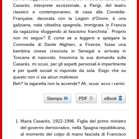
Casarès, interprete eccezionale, a Parigi, del teatro
classico e contemporaneo, di casa alla Comédie-
Française, decorata con la Legion d’Onore, è una
galiziana, nata cittadina spagnola, immigrata in Francia
1
da ragazzina sfuggendo al fascismo franchista
. Proprio
non mi segue? È come se a leggere e spiegare la
Commedia
di Dante Alighieri, a Firenze, fosse una
bambina cinese cresciuta in Senegal e arrivata in
Toscana di nascosto. Insomma la sua domanda sulla
Casarès, mi scusi, per gli aspetti personali è impertinente
e per quelli sociali si risponde da sola. Esigo che su
questo non ci sia alcun malinteso.
Beh? la sigaretta non la accende? Ah, scusi: ecco i cerini.
Stampa
PDF
eBook
Maria Casarès, 1922-1996. Figlia del primo ministro
del governo democratico, nella Spagna repubblicana,
al momento del colpo di mano fascista di Francisco