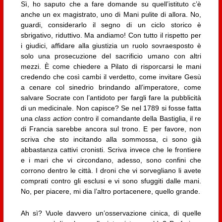
Sì, ho saputo che a fare domande su quell’istituto c’è
anche un ex magistrato, uno di Mani pulite di allora. No,
guardi, considerarlo il segno di un ciclo storico è
sbrigativo, riduttivo. Ma andiamo! Con tutto il rispetto per
i giudici, affidare alla giustizia un ruolo sovraesposto è
solo una prosecuzione del sacrificio umano con altri
mezzi. È come chiedere a Pilato di risporcarsi le mani
credendo che così cambi il verdetto, come invitare Gesù
a cenare col sinedrio brindando all’imperatore, come
salvare Socrate con l’antidoto per fargli fare la pubblicità
di un medicinale. Non capisce? Se nel 1789 si fosse fatta
una
class action
contro il comandante della Bastiglia, il re
di Francia sarebbe ancora sul trono. E per favore, non
scriva che sto incitando alla sommossa, ci sono già
abbastanza cattivi cronisti. Scriva invece che le frontiere
e i mari che vi circondano, adesso, sono confini che
corrono dentro le città. I droni che vi sorvegliano li avete
comprati contro gli esclusi e vi sono sfuggiti dalle mani.
No, per piacere, mi dia l’altro portacenere, quello grande.
Ah sì? Vuole davvero un’osservazione cinica, di quelle