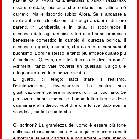
per un po’ di colore nelle interviste a caldo? Preferisco
essere solidale, piuttosto che solitario: né vittime né
carnefici. Ma le rispondo subito. Allora. Se si andasse a
svelare il voto alle elezioni, di quegli anziani e dei loro
parenti, in Lombardia e in Italia, si scoprirebbe il
consenso dato agli amministratori che hanno promesso
benessere domestico in cambio di durezza politica. Il
consenso a quelli, insomma, che da anni condannano il
buonismo. L’ordine stesso, è tanto più efficace quanto più
è mediocre. Questo, un intellettuale o lo dice, o non è.
Altrimenti, tanto vale trovarsi un qualsiasi Caligola e
adeguarsi alla caduta, senza riscatto.
E guardi, ci tengo: lasci stare il realismo,
l’esistenzialismo, l’avanguardia. La nostra sola
giustificazione è parlare in nome di chi non può farlo. Se
per avere buon cinema e buona letteratura si deve
camminare all’indietro, vuol dire che lo scandalo non fa
scandalo, ma fa la sua tomba.
Gli scrittori? La grandezza dell’uomo è essere più forte
della sua stessa condizione. È tutto qui: non essere amati
è sfortuna, la vera disgrazia è non amare. Allora, meglio