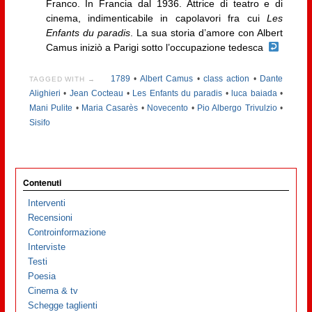
Franco. In Francia dal 1936. Attrice di teatro e di
cinema, indimenticabile in capolavori fra cui
Les
Enfants du paradis
. La sua storia d’amore con Albert
Camus iniziò a Parigi sotto l’occupazione tedesca
1789
•
Albert Camus
•
class action
•
Dante
TAGGED WITH →
Alighieri
•
Jean Cocteau
•
Les Enfants du paradis
•
luca baiada
•
Mani Pulite
•
Maria Casarès
•
Novecento
•
Pio Albergo Trivulzio
•
Sisifo
Contenuti
Interventi
Recensioni
Controinformazione
Interviste
Testi
Poesia
Cinema & tv
Schegge taglienti