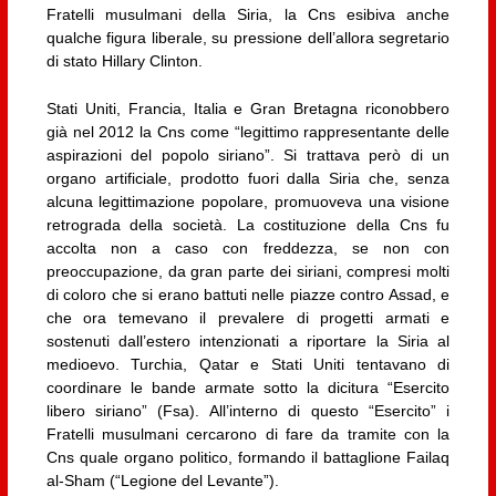
Fratelli musulmani della Siria, la Cns esibiva anche
qualche figura liberale, su pressione dell’allora segretario
di stato Hillary Clinton.
Stati Uniti, Francia, Italia e Gran Bretagna riconobbero
già nel 2012 la Cns come “legittimo rappresentante delle
aspirazioni del popolo siriano”. Si trattava però di un
organo artificiale, prodotto fuori dalla Siria che, senza
alcuna legittimazione popolare, promuoveva una visione
retrograda della società. La costituzione della Cns fu
accolta non a caso con freddezza, se non con
preoccupazione, da gran parte dei siriani, compresi molti
di coloro che si erano battuti nelle piazze contro Assad, e
che ora temevano il prevalere di progetti armati e
sostenuti dall’estero intenzionati a riportare la Siria al
medioevo. Turchia, Qatar e Stati Uniti tentavano di
coordinare le bande armate sotto la dicitura “Esercito
libero siriano” (Fsa). All’interno di questo “Esercito” i
Fratelli musulmani cercarono di fare da tramite con la
Cns quale organo politico, formando il battaglione Failaq
al-Sham (“Legione del Levante”).