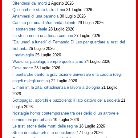
Difendersi dai morti
1 Agosto 2026
Quello che è stato fatto di noi
31 Luglio 2026
Anamnesi di una paranoia
30 Luglio 2026
Cantico per una dis/umanità dolente
29 Luglio 2026
Il sostenitore ideale
28 Luglio 2026
La storia non è una fossa comune
27 Luglio 2026
“Da lunedì a lunedì” di Fernando Di Leo per guardare ai resti dei
Settanta
26 Luglio 2026
I malaveglia
25 Luglio 2026
Wasichu, papalagi, sempre quelli siamo
24 Luglio 2026
Case morte
23 Luglio 2026
Il poeta che cantò la gravitazione universale e la caduta (degli
angeli e degli uomini)
22 Luglio 2026
E man int la zità, cittadinanza e lavoro a Bologna
21 Luglio
2026
Sottopagati, sporchi e puzzolenti: il lato cattivo della società
21
Luglio 2026
Nostalgie horror contemporanee tra desiderio di un altrove e
riemersioni perturbanti
19 Luglio 2026
Le tristi storie delle morti delle regine
18 Luglio 2026
Storie di metamorfosi e di epidemie
17 Luglio 2026