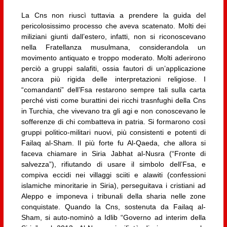
La Cns non riuscì tuttavia a prendere la guida del
pericolosissimo processo che aveva scatenato. Molti dei
miliziani giunti dall’estero, infatti, non si riconoscevano
nella Fratellanza musulmana, considerandola un
movimento antiquato e troppo moderato. Molti aderirono
perciò a gruppi salafiti, ossia fautori di un’applicazione
ancora più rigida delle interpretazioni religiose. I
“comandanti” dell’Fsa restarono sempre tali sulla carta
perché visti come burattini dei ricchi trasnfughi della Cns
in Turchia, che vivevano tra gli agi e non conoscevano le
sofferenze di chi combatteva in patria. Si formarono così
gruppi politico-militari nuovi, più consistenti e potenti di
Failaq al-Sham. Il più forte fu Al-Qaeda, che allora si
faceva chiamare in Siria Jabhat al-Nusra (“Fronte di
salvezza”), rifiutando di usare il simbolo dell’Fsa, e
compiva eccidi nei villaggi sciiti e alawiti (confessioni
islamiche minoritarie in Siria), perseguitava i cristiani ad
Aleppo e imponeva i tribunali della sharia nelle zone
conquistate. Quando la Cns, sostenuta da Failaq al-
Sham, si auto-nominò a Idlib “Governo ad interim della