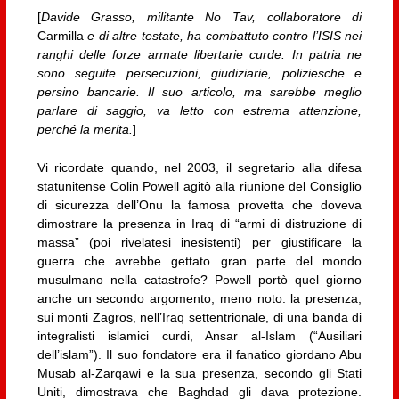
[
Davide Grasso, militante No Tav, collaboratore di
Carmilla
e di altre testate, ha combattuto contro l’ISIS nei
ranghi delle forze armate libertarie curde. In patria ne
sono seguite persecuzioni, giudiziarie, poliziesche e
persino bancarie. Il suo articolo, ma sarebbe meglio
parlare di saggio, va letto con estrema attenzione,
perché la merita.
]
Vi ricordate quando, nel 2003, il segretario alla difesa
statunitense Colin Powell agitò alla riunione del Consiglio
di sicurezza dell’Onu la famosa provetta che doveva
dimostrare la presenza in Iraq di “armi di distruzione di
massa” (poi rivelatesi inesistenti) per giustificare la
guerra che avrebbe gettato gran parte del mondo
musulmano nella catastrofe? Powell portò quel giorno
anche un secondo argomento, meno noto: la presenza,
sui monti Zagros, nell’Iraq settentrionale, di una banda di
integralisti islamici curdi, Ansar al-Islam (“Ausiliari
dell’islam”). Il suo fondatore era il fanatico giordano Abu
Musab al-Zarqawi e la sua presenza, secondo gli Stati
Uniti, dimostrava che Baghdad gli dava protezione.