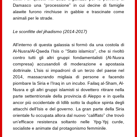
Damasco una “processione” in cui decine di famiglie
alawite furono rinchiuse in gabbie e trascinate come
animali per le strade.
Le sconfitte del jihadismo (2014-2017)
All’interno di questa galassia si formò da una costola di
Al-Nusra/Al-Qaeda l’Isis o “Stato islamico”, che si rivoltò
contro tutti gli altri gruppi fondamentalisti (Al-Nusra
compresa) accusandoli di moderazione e apostasia
dottrinale. L’Isis si impadronì di un terzo del paese nel
2014, massacrando migliaia di persone e facendo
piombare la Siria e l’Iraq in un incubo. Failaq al-Sham, Al-
Nusra e gli altri gruppi islamisti si dovettero ritirare nella
parte settentrionale della provincia di Aleppo e in quella
ancor più occidentale di Idlib sotto la duplice spinta degli
attacchi dell’Isis e del governo. La gran parte della Siria
orientale fu occupata allora dal nuovo “califfato” che trovò
un’efficace resistenza soltanto nelle Ypg-Ypj curde,
socialiste e animate dal protagonismo femminile.