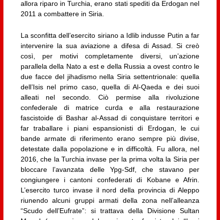
allora riparo in Turchia, erano stati spediti da Erdogan nel
2011 a combattere in Siria.
La sconfitta dell’esercito siriano a Idlib indusse Putin a far
intervenire la sua aviazione a difesa di Assad. Si creò
così, per motivi completamente diversi, un’azione
parallela della Nato a est e della Russia a ovest contro le
due facce del jihadismo nella Siria settentrionale: quella
dell’Isis nel primo caso, quella di Al-Qaeda e dei suoi
alleati nel secondo. Ciò permise alla rivoluzione
confederale di matrice curda e alla restaurazione
fascistoide di Bashar al-Assad di conquistare territori e
far traballare i piani espansionisti di Erdogan, le cui
bande armate di riferimento erano sempre più divise,
detestate dalla popolazione e in difficoltà. Fu allora, nel
2016, che la Turchia invase per la prima volta la Siria per
bloccare l’avanzata delle Ypg-Sdf, che stavano per
congiungere i cantoni confederati di Kobane e Afrin.
L’esercito turco invase il nord della provincia di Aleppo
riunendo alcuni gruppi armati della zona nell’alleanza
“Scudo dell’Eufrate”: si trattava della Divisione Sultan