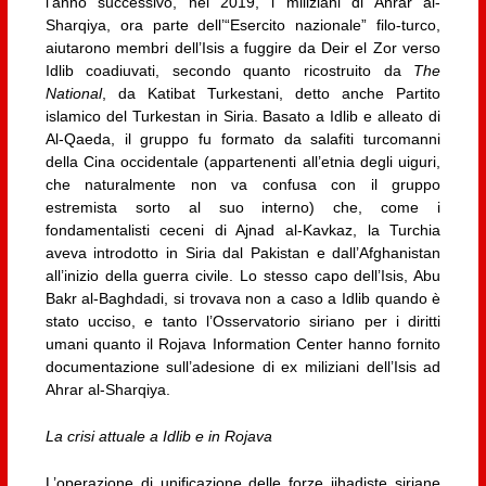
l’anno successivo, nel 2019, i miliziani di Ahrar al-
Sharqiya, ora parte dell’“Esercito nazionale” filo-turco,
aiutarono membri dell’Isis a fuggire da Deir el Zor verso
Idlib coadiuvati, secondo quanto ricostruito da
The
National
, da Katibat Turkestani, detto anche Partito
islamico del Turkestan in Siria. Basato a Idlib e alleato di
Al-Qaeda, il gruppo fu formato da salafiti turcomanni
della Cina occidentale (appartenenti all’etnia degli uiguri,
che naturalmente non va confusa con il gruppo
estremista sorto al suo interno) che, come i
fondamentalisti ceceni di Ajnad al-Kavkaz, la Turchia
aveva introdotto in Siria dal Pakistan e dall’Afghanistan
all’inizio della guerra civile. Lo stesso capo dell’Isis, Abu
Bakr al-Baghdadi, si trovava non a caso a Idlib quando è
stato ucciso, e tanto l’Osservatorio siriano per i diritti
umani quanto il Rojava Information Center hanno fornito
documentazione sull’adesione di ex miliziani dell’Isis ad
Ahrar al-Sharqiya.
La crisi attuale a Idlib e in Rojava
L’operazione di unificazione delle forze jihadiste siriane