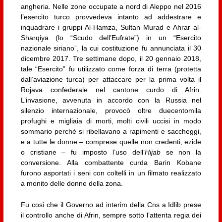
angheria. Nelle zone occupate a nord di Aleppo nel 2016
l’esercito turco provvedeva intanto ad addestrare e
inquadrare i gruppi Al-Hamza, Sultan Murad e Ahrar al-
Sharqiya (lo “Scudo dell’Eufrate”) in un “Esercito
nazionale siriano”, la cui costituzione fu annunciata il 30
dicembre 2017. Tre settimane dopo, il 20 gennaio 2018,
tale “Esercito” fu utilizzato come forza di terra (protetta
dall’aviazione turca) per attaccare per la prima volta il
Rojava confederale nel cantone curdo di Afrin.
L’invasione, avvenuta in accordo con la Russia nel
silenzio internazionale, provocò oltre duecentomila
profughi e migliaia di morti, molti civili uccisi in modo
sommario perché si ribellavano a rapimenti e saccheggi,
e a tutte le donne – comprese quelle non credenti, ezide
o cristiane – fu imposto l’uso dell’
Hijab
se non la
conversione. Alla combattente curda Barin Kobane
furono asportati i seni con coltelli in un filmato realizzato
a monito delle donne della zona.
Fu così che il Governo ad interim della Cns a Idlib prese
il controllo anche di Afrin, sempre sotto l’attenta regia dei