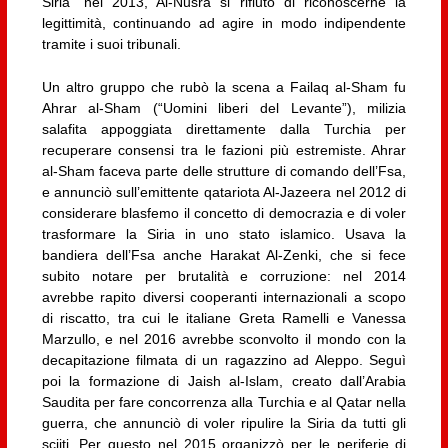
Siria” nel 2013, Al-Nusra si rifiutò di riconoscerne la
legittimità, continuando ad agire in modo indipendente
tramite i suoi tribunali.
Un altro gruppo che rubò la scena a Failaq al-Sham fu
Ahrar al-Sham (“Uomini liberi del Levante”), milizia
salafita appoggiata direttamente dalla Turchia per
recuperare consensi tra le fazioni più estremiste. Ahrar
al-Sham faceva parte delle strutture di comando dell’Fsa,
e annunciò sull’emittente qatariota Al-Jazeera nel 2012 di
considerare blasfemo il concetto di democrazia e di voler
trasformare la Siria in uno stato islamico. Usava la
bandiera dell’Fsa anche Harakat Al-Zenki, che si fece
subito notare per brutalità e corruzione: nel 2014
avrebbe rapito diversi cooperanti internazionali a scopo
di riscatto, tra cui le italiane Greta Ramelli e Vanessa
Marzullo, e nel 2016 avrebbe sconvolto il mondo con la
decapitazione filmata di un ragazzino ad Aleppo. Seguì
poi la formazione di Jaish al-Islam, creato dall’Arabia
Saudita per fare concorrenza alla Turchia e al Qatar nella
guerra, che annunciò di voler ripulire la Siria da tutti gli
sciiti. Per questo nel 2015 organizzò per le periferie di