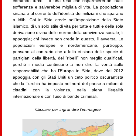
comando turco – a una resa che risparmierebbe inutili
sofferenze e salverebbe migliaia di vite. La popolazione
siriana è al corrente dell’identità dei miliziani che sparano
a Idlib. Chi in Siria crede nell’imposizione dello Stato
islamico, di un solo stile di vita per tutte e tutti e della sola
derivazione divina delle norme della convivenza sociale, li
appoggia; chi invece non crede in questo, li avversa. Le
popolazioni europee e nordamericane, purtroppo,
pensano al contrario che a Idlib ci siano delle specie di
partigiani della libertà, dei “ribelli” non meglio qualificati,
perché i media continuano a non dire la verità sulle
responsabilità che ha l’Europa in Siria, dove dal 2012
appoggia con gli Stati Uniti un ceto politico oscurantista
che la Turchia ha imposto nel nord del paese a milioni di
cittadini con la violenza, nella piena illegalità
internazionale e con l’uso di bande criminali.
Cliccare per ingrandire l’immagine