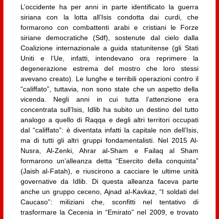
L’occidente ha per anni in parte identificato la guerra
siriana con la lotta all’Isis condotta dai curdi, che
formarono con combattenti arabi e cristiani le Forze
siriane democratiche (Sdf), sostenute dal cielo dalla
Coalizione internazionale a guida statunitense (gli Stati
Uniti e l’Ue, infatti, intendevano ora reprimere la
degenerazione estrema del mostro che loro stessi
avevano creato). Le lunghe e terribili operazioni contro il
“califfato”, tuttavia, non sono state che un aspetto della
vicenda. Negli anni in cui tutta l’attenzione era
concentrata sull’Isis, Idlib ha subito un destino del tutto
analogo a quello di Raqqa e degli altri territori occupati
dal “califfato”: è diventata infatti la capitale non dell’Isis,
ma di tutti gli altri gruppi fondamentalisti. Nel 2015 Al-
Nusra, Al-Zenki, Ahrar al-Sham e Failaq al Sham
formarono un’alleanza detta “Esercito della conquista”
(Jaish al-Fatah), e riuscirono a cacciare le ultime unità
governative da Idlib. Di questa alleanza faceva parte
anche un gruppo ceceno, Ajnad al-Kavkaz, “I soldati del
Caucaso”: miliziani che, sconfitti nel tentativo di
trasformare la Cecenia in “Emirato” nel 2009, e trovato