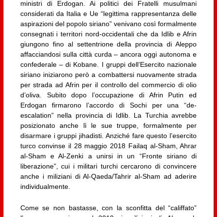
ministri di Erdogan. Ai politici dei Fratelli musulmani
considerati da Italia e Ue “legittima rappresentanza delle
aspirazioni del popolo siriano” venivano così formalmente
consegnati i territori nord-occidentali che da Idlib e Afrin
giungono fino al settentrione della provincia di Aleppo
affacciandosi sulla città curda – ancora oggi autonoma e
confederale – di Kobane. I gruppi dell’Esercito nazionale
siriano iniziarono però a combattersi nuovamente strada
per strada ad Afrin per il controllo del commercio di olio
d’oliva. Subito dopo l’occupazione di Afrin Putin ed
Erdogan firmarono l’accordo di Sochi per una “de-
escalation” nella provincia di Idlib. La Turchia avrebbe
posizionato anche lì le sue truppe, formalmente per
disarmare i gruppi jihadisti. Anziché fare questo l’esercito
turco convinse il 28 maggio 2018 Failaq al-Sham, Ahrar
al-Sham e Al-Zenki a unirsi in un “Fronte siriano di
liberazione”, cui i militari turchi cercarono di convincere
anche i miliziani di Al-Qaeda/Tahrir al-Sham ad aderire
individualmente.
Come se non bastasse, con la sconfitta del “califfato”