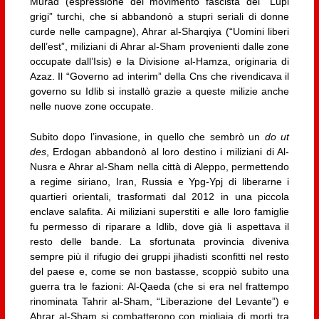
Murad (espressione del movimento fascista dei “Lupi
grigi” turchi, che si abbandonò a stupri seriali di donne
curde nelle campagne), Ahrar al-Sharqiya (“Uomini liberi
dell’est”, miliziani di Ahrar al-Sham provenienti dalle zone
occupate dall’Isis) e la Divisione al-Hamza, originaria di
Azaz. Il “Governo ad interim” della Cns che rivendicava il
governo su Idlib si installò grazie a queste milizie anche
nelle nuove zone occupate.
Subito dopo l’invasione, in quello che sembrò un
do ut
des
, Erdogan abbandonò al loro destino i miliziani di Al-
Nusra e Ahrar al-Sham nella città di Aleppo, permettendo
a regime siriano, Iran, Russia e Ypg-Ypj di liberarne i
quartieri orientali, trasformati dal 2012 in una piccola
enclave salafita. Ai miliziani superstiti e alle loro famiglie
fu permesso di riparare a Idlib, dove già li aspettava il
resto delle bande. La sfortunata provincia diveniva
sempre più il rifugio dei gruppi jihadisti sconfitti nel resto
del paese e, come se non bastasse, scoppiò subito una
guerra tra le fazioni: Al-Qaeda (che si era nel frattempo
rinominata Tahrir al-Sham, “Liberazione del Levante”) e
Ahrar al-Sham si combatterono con migliaia di morti tra