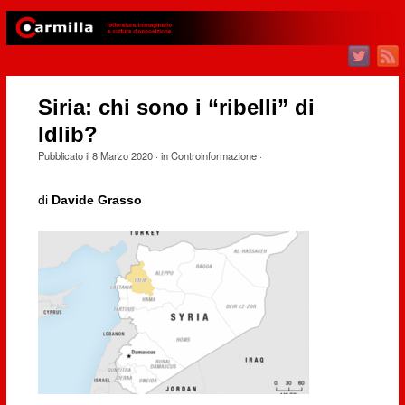
Siria: chi sono i “ribelli” di
Idlib?
Pubblicato il
8 Marzo 2020
· in
Controinformazione
·
di
Davide Grasso