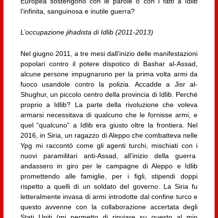
Europea sostengono con le parole o con i fatti a Idlib
l’infinita, sanguinosa e inutile guerra?
L’occupazione jihadista di Idlib (2011-2013)
Nel giugno 2011, a tre mesi dall’inizio delle manifestazioni
popolari contro il potere dispotico di Bashar al-Assad,
alcune persone impugnarono per la prima volta armi da
fuoco usandole contro la polizia. Accadde a Jisr al-
Shughur, un piccolo centro della provincia di Idlib. Perché
proprio a Idlib? La parte della rivoluzione che voleva
armarsi necessitava di qualcuno che le fornisse armi, e
quel “qualcuno” a Idlib era giusto oltre la frontiera. Nel
2016, in Siria, un ragazzo di Aleppo che combatteva nelle
Ypg mi raccontò come gli agenti turchi, mischiati con i
nuovi paramilitari anti-Assad, all’inizio della guerra
andassero in giro per le campagne di Aleppo e Idlib
promettendo alle famiglie, per i figli, stipendi doppi
rispetto a quelli di un soldato del governo. La Siria fu
letteralmente invasa di armi introdotte dal confine turco e
questo avvenne con la collaborazione accertata degli
Stati Uniti (mi permetto di rinviare su questo al mio