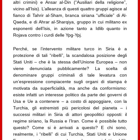
altri crimini) e Ansar al-Din (“Ausiliari della religione”,
vicino all’Isis). L’alleanza di questi quattro gruppi agisce al
fianco di Tahrir al-Sham, branca siriana “ufficiale” di Al-
Qaeda, e di Ahrar al-Sharqiya, gruppo in cui militano ex
esponenti dell’Isis, in azione tanto a Idlib quanto in
Rojava contro i curdi delle Ypg-Ypj.
Perché, se l’intervento militare turco in Siria è a
protezione di tali “ribelli”, la scandalosa posizione degli
Stati Uniti – che è la stessa dell’Unione Europea – non
viene denunciata pubblicamente? La scelta di
denominare gruppi criminali di tale levatura con
un’espressione compiacente sugli organi di stampa è
motivata da superficialità, ma anche da conformismo:
esiste infatti un interesse politico da parte dei governi di
Usa e Ue a contenere – a costo di appoggiare, con la
Turchia, gli estremisti più pericolosi del pianeta – i
successi militari in Siria di attori geopolitici opposti: il
regime siriano, la Russia e l’Iran. Come è possibile tutto
questo? Come si è arrivati a questo? E chi sono,
realmente, i “ribelli” di cui Turchia, Stati Uniti e Unione