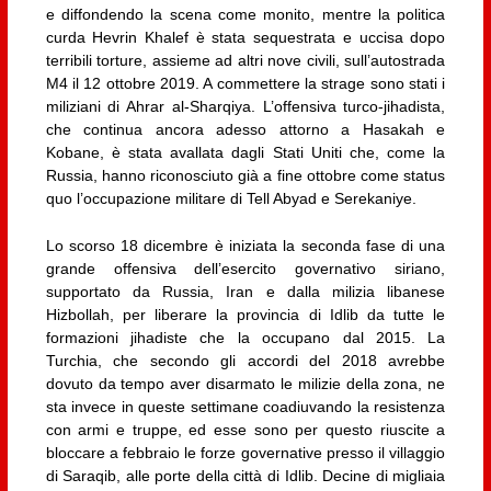
e diffondendo la scena come monito, mentre la politica
curda Hevrin Khalef è stata sequestrata e uccisa dopo
terribili torture, assieme ad altri nove civili, sull’autostrada
M4 il 12 ottobre 2019. A commettere la strage sono stati i
miliziani di Ahrar al-Sharqiya. L’offensiva turco-jihadista,
che continua ancora adesso attorno a Hasakah e
Kobane, è stata avallata dagli Stati Uniti che, come la
Russia, hanno riconosciuto già a fine ottobre come status
quo l’occupazione militare di Tell Abyad e Serekaniye.
Lo scorso 18 dicembre è iniziata la seconda fase di una
grande offensiva dell’esercito governativo siriano,
supportato da Russia, Iran e dalla milizia libanese
Hizbollah, per liberare la provincia di Idlib da tutte le
formazioni jihadiste che la occupano dal 2015. La
Turchia, che secondo gli accordi del 2018 avrebbe
dovuto da tempo aver disarmato le milizie della zona, ne
sta invece in queste settimane coadiuvando la resistenza
con armi e truppe, ed esse sono per questo riuscite a
bloccare a febbraio le forze governative presso il villaggio
di Saraqib, alle porte della città di Idlib. Decine di migliaia