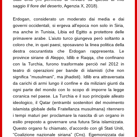
saggio
Il fiore del deserto
, Agenzia X, 2018).
Erdogan, considerato un moderato dai media e dai
governi occidentali, si ergeva all’epoca non solo in Siria,
ma anche in Tunisia, Libia ed Egitto a protettore delle
primavere arabe. L’aiuto turco giungeva però soltanto a
coloro che, in quei paesi, sposavano la linea politica della
destra oscurantista che Erdogan rappresenta. Le
province siriane di Aleppo, Idlib e Raqqa, che confinano
con la Turchia, furono trasformate perciò nel 2012 in
teatro di operazioni per bande di islamisti (che non
significa “musulmani”, ma jihadisti). Idlib era attraversata
da carichi di armi lungo il confine e da miliziani giunti da
ogni parte del mondo con lo scopo di imporre la legge
coranica nel paese. La Turchia e il suo principale alleato
ideologico, il Qatar (entrambi sostenitori del movimento
islamista globale della Fratellanza musulmana) ritennero
i tempi maturi per proclamare la nascita di un organo in
esilio preposto a governare una futura Siria islamizzata.
Questo organo fu chiamato, d’accordo con gli Stati Uniti,
“Coalizione nazionale siriana” (Cns). Egemonizzata dai