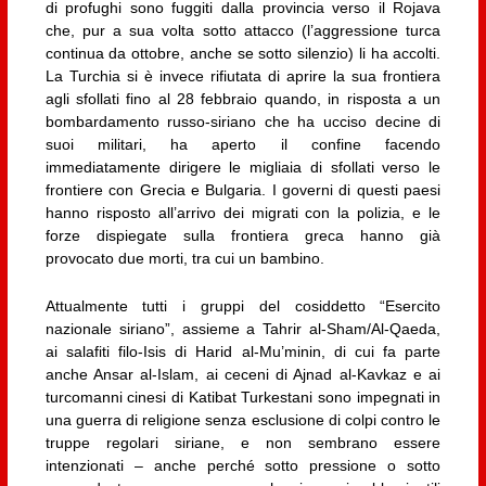
di profughi sono fuggiti dalla provincia verso il Rojava
che, pur a sua volta sotto attacco (l’aggressione turca
continua da ottobre, anche se sotto silenzio) li ha accolti.
La Turchia si è invece rifiutata di aprire la sua frontiera
agli sfollati fino al 28 febbraio quando, in risposta a un
bombardamento russo-siriano che ha ucciso decine di
suoi militari, ha aperto il confine facendo
immediatamente dirigere le migliaia di sfollati verso le
frontiere con Grecia e Bulgaria. I governi di questi paesi
hanno risposto all’arrivo dei migrati con la polizia, e le
forze dispiegate sulla frontiera greca hanno già
provocato due morti, tra cui un bambino.
Attualmente tutti i gruppi del cosiddetto “Esercito
nazionale siriano”, assieme a Tahrir al-Sham/Al-Qaeda,
ai salafiti filo-Isis di Harid al-Mu’minin, di cui fa parte
anche Ansar al-Islam, ai ceceni di Ajnad al-Kavkaz e ai
turcomanni cinesi di Katibat Turkestani sono impegnati in
una guerra di religione senza esclusione di colpi contro le
truppe regolari siriane, e non sembrano essere
intenzionati – anche perché sotto pressione o sotto