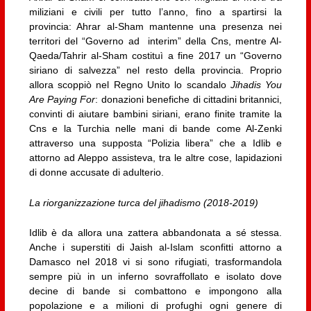
miliziani e civili per tutto l’anno, fino a spartirsi la
provincia: Ahrar al-Sham mantenne una presenza nei
territori del “Governo ad interim” della Cns, mentre Al-
Qaeda/Tahrir al-Sham costituì a fine 2017 un “Governo
siriano di salvezza” nel resto della provincia. Proprio
allora scoppiò nel Regno Unito lo scandalo
Jihadis You
Are Paying For
: donazioni benefiche di cittadini britannici,
convinti di aiutare bambini siriani, erano finite tramite la
Cns e la Turchia nelle mani di bande come Al-Zenki
attraverso una supposta “Polizia libera” che a Idlib e
attorno ad Aleppo assisteva, tra le altre cose, lapidazioni
di donne accusate di adulterio.
La riorganizzazione turca del jihadismo (2018-2019)
Idlib è da allora una zattera abbandonata a sé stessa.
Anche i superstiti di Jaish al-Islam sconfitti attorno a
Damasco nel 2018 vi si sono rifugiati, trasformandola
sempre più in un inferno sovraffollato e isolato dove
decine di bande si combattono e impongono alla
popolazione e a milioni di profughi ogni genere di