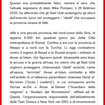
Questo era probabilmente falso, mentre è vero che
l’attuale segretario di stato Mike Pompeo, il 28 febbraio
2020, ha affermato che gli Stati Uniti sostengono gli sforzi
dell’esercito turco nel proteggere i “ribelli” che occupano
la provincia siriana di Idlib.
Idlib è una piccola provincia del nord-ovest della Siria, di
appena 6.000 km quadrati (poco più della Città
metropolitana di Roma). Confina a est con la provincia di
Aleppo e a nord con la Turchia. Lì oggi combattono
contro il regime di Assad e la Russia proprio i miliziani di
Ansar al-Islam, che figurano quindi, diciassette anni dopo
le accuse e la guerra all’Iraq, tra coloro che gli Stati Uniti
vogliono proteggere, chiamandoli “ribelli” anziché, come
all’epoca, “terroristi”. Ansar al-Islam combatte a Idlib
nell’ambito di un’alleanza paramilitare chiamata Harid al-
Mu’minin (“Incita i credenti”), in cui compaiono anche
Hurras al-Din e Ansar al-Tahwid (“Guardiani della
religione” e “Ausiliari del Monoteismo”, affiliati ad Al-
Qaeda, l’organizzazione responsabile dell’abbattimento
delle Twin Towers a New York nel 2001 e di innumerevoli