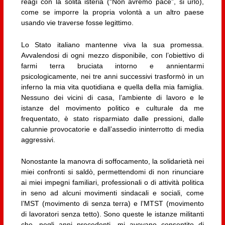
reagì con la solita isteria (“Non avremo pace”, si urlò),
come se imporre la propria volontà a un altro paese
usando vie traverse fosse legittimo.
Lo Stato italiano mantenne viva la sua promessa.
Avvalendosi di ogni mezzo disponibile, con l’obiettivo di
farmi terra bruciata intorno e annientarmi
psicologicamente, nei tre anni successivi trasformò in un
inferno la mia vita quotidiana e quella della mia famiglia.
Nessuno dei vicini di casa, l’ambiente di lavoro e le
istanze del movimento politico e culturale da me
frequentato, è stato risparmiato dalle pressioni, dalle
calunnie provocatorie e dall’assedio ininterrotto di media
aggressivi.
Nonostante la manovra di soffocamento, la solidarietà nei
miei confronti si saldò, permettendomi di non rinunciare
ai miei impegni familiari, professionali o di attività politica
in seno ad alcuni movimenti sindacali e sociali, come
l’MST (movimento di senza terra) e l’MTST (movimento
di lavoratori senza tetto). Sono queste le istanze militanti
che, negli anni precedenti, mi avevano consentito di