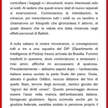
controllare i bagagli o i documenti, erano interessati solo
ai soldi. Al vedere che questi erano stati di nuovo separati
si innervosirono. Cominciarono le intimidazioni, le
minacce, poi mescolarono tutti i soldi su un tavolino e
chiamarono un fotografo che gironzolava lì attorno, al
quale dissero che la valuta era stata rinvenuta negli
effetti personali di Battisti.
A nulla valsero le nostre rimostranze, ci consegnarono
tutti e tre a una squadra del DIP (Dipartimento di
Intelligence di Polizia) fresca arrivata da Brasilia. Fummo
trasferiti in questura, dove cominciarono a tartassare i
miei amici, affinché mi accusassero di qualcosa.
Precedentemente – abbiamo saputo dopo – l’ambasciata
italiana aveva avviato la parte finale del piano. Ossia,
attivato il giudice Odillon, reuccio dittatore del foro di
quello Stato, terrore degli avvocati, nemico giurato dei
“signori dei diritti umani”. Questo personaggio doveva
essere l’asso nella manica dell’ambasciata italiana:
famigerato giustiziere, figura scomoda anche per la
giustizia federale, sarebbe andato in pensione proprio il