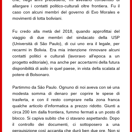
allargare i contatti politico-culturali oltre frontiera. Fu il
caso con alcuni membri del governo di Evo Morales e
movimenti di lotta boliviani.
Fu credo alla metà del 2018, quando approfittai del
viaggio di due membri del sindacato della USP
(Università di Sȃo Paulo), di cui uno era il legale, per
recarmi in Bolivia. Era mia intenzione rinnovare alcuni
contatti politici e culturali (lavoravo all’epoca a un
progetto editoriale), ma anche per accertarmi della futura
disponibilità di asilo in quel paese, in vista della scalata al
potere di Bolsonaro.
Partimmo da Sȃo Paulo. Ognuno di noi aveva con sé una
modesta somma di denaro per coprire le spese di
trasferta, e con il resto comprare nella zona franca
qualche articolo d’informatica a prezzo ridotto. Giunti a
circa 200 km dalla frontiera, fummo fermati a un posto di
blocco. Si capiva subito che ci stavano aspettando. Dopo
il controllo dei documenti, ci sottoposero a una
perquisizione così accanita che durò ben due ore. Non si