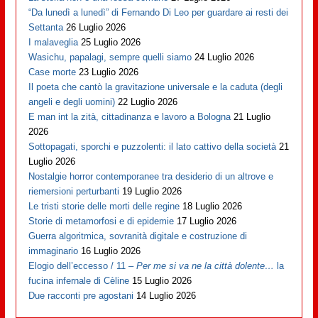
“Da lunedì a lunedì” di Fernando Di Leo per guardare ai resti dei
Settanta
26 Luglio 2026
I malaveglia
25 Luglio 2026
Wasichu, papalagi, sempre quelli siamo
24 Luglio 2026
Case morte
23 Luglio 2026
Il poeta che cantò la gravitazione universale e la caduta (degli
angeli e degli uomini)
22 Luglio 2026
E man int la zità, cittadinanza e lavoro a Bologna
21 Luglio
2026
Sottopagati, sporchi e puzzolenti: il lato cattivo della società
21
Luglio 2026
Nostalgie horror contemporanee tra desiderio di un altrove e
riemersioni perturbanti
19 Luglio 2026
Le tristi storie delle morti delle regine
18 Luglio 2026
Storie di metamorfosi e di epidemie
17 Luglio 2026
Guerra algoritmica, sovranità digitale e costruzione di
immaginario
16 Luglio 2026
Elogio dell’eccesso / 11 –
Per me si va ne la città dolente…
la
fucina infernale di Cèline
15 Luglio 2026
Due racconti pre agostani
14 Luglio 2026