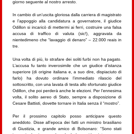
giorno seguente al nostro arresto.
In cambio di un’uscita gloriosa dalla carriera di magistrato
e l’appoggio alla candidatura a governatore, il giudice
Odillon si incaricò di mettermi ai ferri, costruire una falsa
accusa di traffico di valuta (sic!), aggravata da
nientedimeno che “lavaggio di denaro” – 22.000 reais in
tre.
Una volta di più, lo strafare dei soliti furbi non ha pagato.
L’accusa fu tanto inverosimile che un giudice d’istanza
superiore (di origine italiana e, a suo dire, dispiaciuto di
farlo) ha dovuto ordinare l’immediato rilascio del
sottoscritto, con una lavata di testa allo sfortunato giudice
Odillon, che poi perderà anche le elezioni. Per l’ennesima
volta, il solito aereo di Stato, sempre a disposizione di
Cesare Battisti, dovette tornare in Italia senza il “mostro”.
Per il prossimo capitolo posso anticipare questo
aneddoto. Disse all’epoca dei fatti un ministro brasiliano
di Giustizia, e grande amico di Bolsonaro: “Sono stati