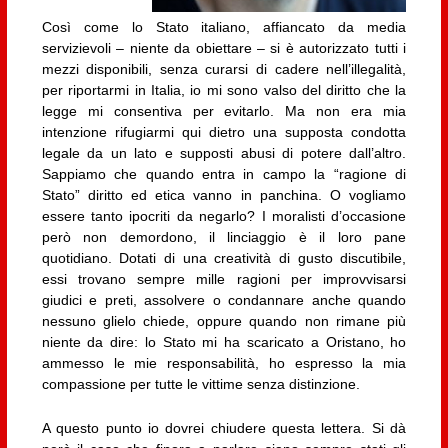
Così come lo Stato italiano, affiancato da media
servizievoli – niente da obiettare – si è autorizzato tutti i
mezzi disponibili, senza curarsi di cadere nell’illegalità,
per riportarmi in Italia, io mi sono valso del diritto che la
legge mi consentiva per evitarlo. Ma non era mia
intenzione rifugiarmi qui dietro una supposta condotta
legale da un lato e supposti abusi di potere dall’altro.
Sappiamo che quando entra in campo la “ragione di
Stato” diritto ed etica vanno in panchina. O vogliamo
essere tanto ipocriti da negarlo? I moralisti d’occasione
però non demordono, il linciaggio è il loro pane
quotidiano. Dotati di una creatività di gusto discutibile,
essi trovano sempre mille ragioni per improvvisarsi
giudici e preti, assolvere o condannare anche quando
nessuno glielo chiede, oppure quando non rimane più
niente da dire: lo Stato mi ha scaricato a Oristano, ho
ammesso le mie responsabilità, ho espresso la mia
compassione per tutte le vittime senza distinzione.
A questo punto io dovrei chiudere questa lettera. Si dà