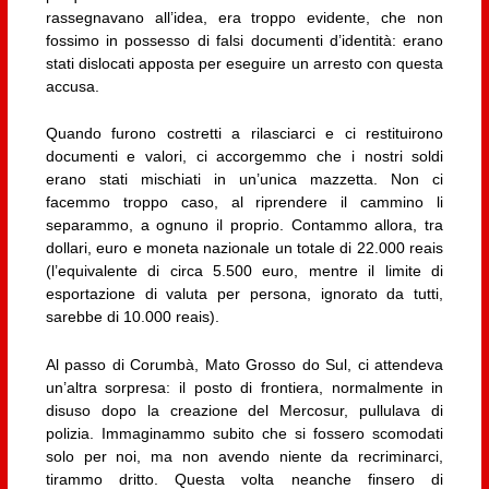
rassegnavano all’idea, era troppo evidente, che non
fossimo in possesso di falsi documenti d’identità: erano
stati dislocati apposta per eseguire un arresto con questa
accusa.
Quando furono costretti a rilasciarci e ci restituirono
documenti e valori, ci accorgemmo che i nostri soldi
erano stati mischiati in un’unica mazzetta. Non ci
facemmo troppo caso, al riprendere il cammino li
separammo, a ognuno il proprio. Contammo allora, tra
dollari, euro e moneta nazionale un totale di 22.000 reais
(l’equivalente di circa 5.500 euro, mentre il limite di
esportazione di valuta per persona, ignorato da tutti,
sarebbe di 10.000 reais).
Al passo di Corumbà, Mato Grosso do Sul, ci attendeva
un’altra sorpresa: il posto di frontiera, normalmente in
disuso dopo la creazione del Mercosur, pullulava di
polizia. Immaginammo subito che si fossero scomodati
solo per noi, ma non avendo niente da recriminarci,
tirammo dritto. Questa volta neanche finsero di