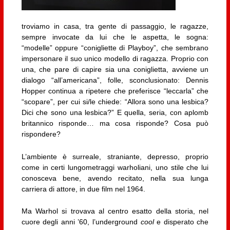
troviamo in casa, tra gente di passaggio, le ragazze,
sempre invocate da lui che le aspetta, le sogna:
“modelle” oppure “conigliette di Playboy”, che sembrano
impersonare il suo unico modello di ragazza. Proprio con
una, che pare di capire sia una coniglietta, avviene un
dialogo “all’americana”, folle, sconclusionato: Dennis
Hopper continua a ripetere che preferisce “leccarla” che
“scopare”, per cui si/le chiede: “Allora sono una lesbica?
Dici che sono una lesbica?” E quella, seria, con aplomb
britannico risponde… ma cosa risponde? Cosa può
rispondere?
L’ambiente è surreale, straniante, depresso, proprio
come in certi lungometraggi warholiani, uno stile che lui
conosceva bene, avendo recitato, nella sua lunga
carriera di attore, in due film nel 1964.
Ma Warhol si trovava al centro esatto della storia, nel
cuore degli anni ’60, l’underground
cool
e disperato che