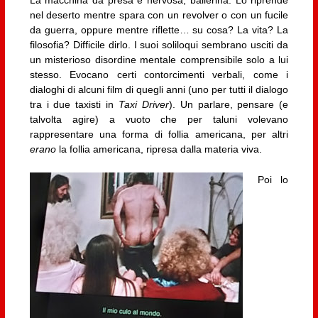
La macchina da presa è nervosa, ballerina. Lo riprende
nel deserto mentre spara con un revolver o con un fucile
da guerra, oppure mentre riflette… su cosa? La vita? La
filosofia? Difficile dirlo. I suoi soliloqui sembrano usciti da
un misterioso disordine mentale comprensibile solo a lui
stesso. Evocano certi contorcimenti verbali, come i
dialoghi di alcuni film di quegli anni (uno per tutti il dialogo
tra i due taxisti in
Taxi Driver
). Un parlare, pensare (e
talvolta agire) a vuoto che per taluni volevano
rappresentare una forma di follia americana, per altri
erano
la follia americana, ripresa dalla materia viva.
Poi lo