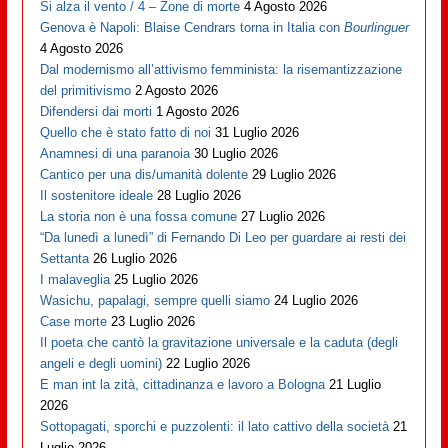
Si alza il vento / 4 – Zone di morte
4 Agosto 2026
Genova è Napoli: Blaise Cendrars torna in Italia con
Bourlinguer
4 Agosto 2026
Dal modernismo all’attivismo femminista: la risemantizzazione
del primitivismo
2 Agosto 2026
Difendersi dai morti
1 Agosto 2026
Quello che è stato fatto di noi
31 Luglio 2026
Anamnesi di una paranoia
30 Luglio 2026
Cantico per una dis/umanità dolente
29 Luglio 2026
Il sostenitore ideale
28 Luglio 2026
La storia non è una fossa comune
27 Luglio 2026
“Da lunedì a lunedì” di Fernando Di Leo per guardare ai resti dei
Settanta
26 Luglio 2026
I malaveglia
25 Luglio 2026
Wasichu, papalagi, sempre quelli siamo
24 Luglio 2026
Case morte
23 Luglio 2026
Il poeta che cantò la gravitazione universale e la caduta (degli
angeli e degli uomini)
22 Luglio 2026
E man int la zità, cittadinanza e lavoro a Bologna
21 Luglio
2026
Sottopagati, sporchi e puzzolenti: il lato cattivo della società
21
Luglio 2026