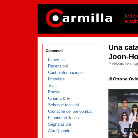
Una cata
Contenuti
Joon-H
Interventi
Pubblicato il
20 Lugl
Recensioni
Controinformazione
di
Ottone Ovid
Interviste
Testi
Poesia
Cinema & tv
Schegge taglienti
Cronache del pre-bomba
I suonatori Jones
Segnalazioni
AltroQuando