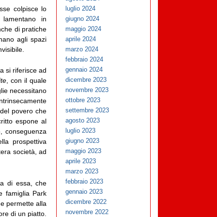
sse colpisce lo
luglio 2024
i lamentano in
giugno 2024
nche di pratiche
maggio 2024
ernano agli spazi
aprile 2024
visibile.
marzo 2024
febbraio 2024
gennaio 2024
a si riferisce ad
dicembre 2023
ite
, con il quale
novembre 2023
lie necessitano
ottobre 2023
 intrinsecamente
settembre 2023
a del povero che
agosto 2023
critto espone al
luglio 2023
cro, conseguenza
giugno 2023
lla prospettiva
maggio 2023
ntera società, ad
aprile 2023
marzo 2023
febbraio 2023
rca di essa, che
gennaio 2023
 famiglia Park
dicembre 2022
he permette alla
novembre 2022
ore di un piatto.