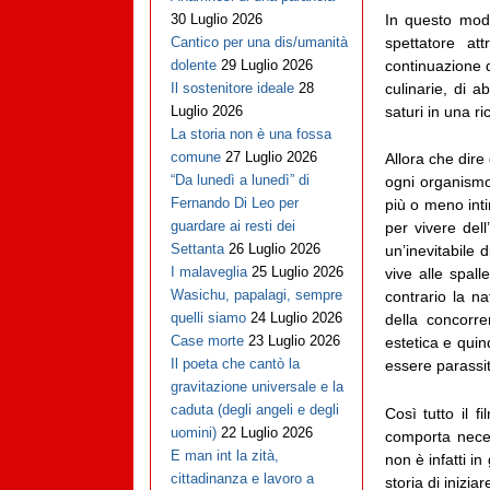
In questo modo
30 Luglio 2026
spettatore at
Cantico per una dis/umanità
continuazione d
dolente
29 Luglio 2026
culinarie, di ab
Il sostenitore ideale
28
saturi in una ri
Luglio 2026
La storia non è una fossa
comune
27 Luglio 2026
Allora che dire 
“Da lunedì a lunedì” di
ogni organismo
Fernando Di Leo per
più o meno int
guardare ai resti dei
per vivere dell
Settanta
26 Luglio 2026
un’inevitabile 
I malaveglia
25 Luglio 2026
vive alle spall
Wasichu, papalagi, sempre
contrario la na
quelli siamo
24 Luglio 2026
della concorre
Case morte
23 Luglio 2026
estetica e quind
Il poeta che cantò la
essere parassit
gravitazione universale e la
caduta (degli angeli e degli
Così tutto il f
uomini)
22 Luglio 2026
comporta nece
E man int la zità,
non è infatti i
cittadinanza e lavoro a
storia di inizia