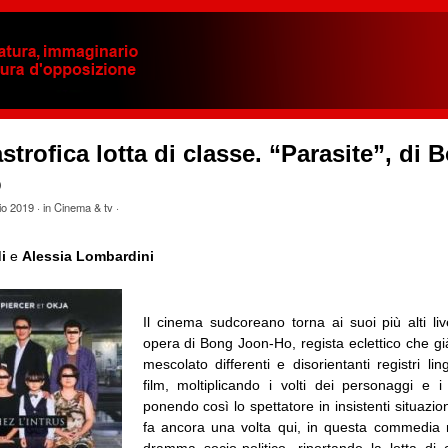
strofica lotta di classe. “Parasite”, di 
o
io 2019
· in
Cinema & tv
·
i
e
Alessia Lombardini
Il cinema sudcoreano torna ai suoi più alti live
opera di Bong Joon-Ho, regista eclettico che gi
mescolato differenti e disorientanti registri ling
film, moltiplicando i volti dei personaggi e i 
ponendo così lo spettatore in insistenti situazion
fa ancora una volta qui, in questa commedia 
dramma socio-politico, riportando la lotta di 