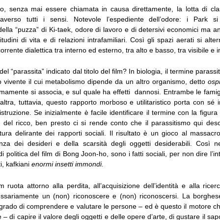
, senza mai essere chiamata in causa direttamente, la lotta di cla
traverso tutti i sensi. Notevole l’espediente dell’odore: i Park s
ella “puzza” di Ki-taek, odore di lavoro e di detersivi economici ma a
itudini di vita e di relazioni intrafamiliari. Così gli spazi aerati si alt
corrente dialettica tra interno ed esterno, tra alto e basso, tra visibile e in
del “parassita” indicato dal titolo del film? In biologia, il termine parassit
 vivente il cui metabolismo dipende da un altro organismo, detto
osp
imamente si associa, e sul quale ha effetti dannosi. Entrambe le famig
’altra, tuttavia, questo rapporto morboso e utilitaristico porta con sé
distruzione. Se inizialmente è facile identificare il termine con la figur
e del ricco, ben presto ci si rende conto che il parassitismo qui des
tura delirante dei rapporti sociali. Il risultato è un gioco al massa
nza dei desideri e della scarsità degli oggetti desiderabili. Così ne
i politica del film di Bong Joon-ho, sono i fatti sociali, per non dire l’i
i, kafkiani
enormi insetti immondi.
ilm ruota attorno alla perdita, all’acquisizione dell’identità e alla rice
ssariamente un (non) riconoscere e (non) riconoscersi. La borghese
n grado di comprendere e valutare le persone – ed è questo il motore c
re – di capire il valore degli oggetti e delle opere d’arte, di gustare il sap