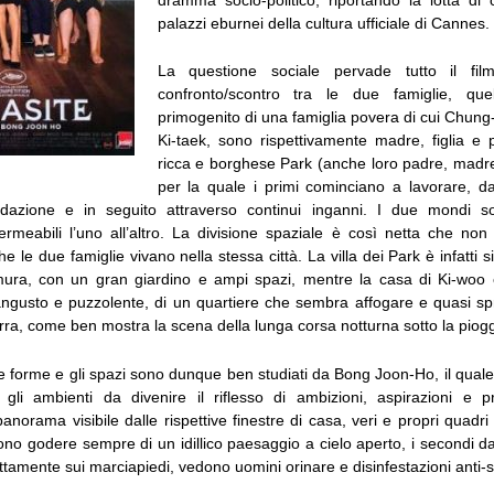
palazzi eburnei della cultura ufficiale di Cannes.
La questione sociale pervade tutto il film
confronto/scontro tra le due famiglie, que
primogenito di una famiglia povera di cui Chung
Ki-taek, sono rispettivamente madre, figlia e 
ricca e borghese Park (anche loro padre, madre, f
per la quale i primi cominciano a lavorare, d
azione e in seguito attraverso continui inganni. I due mondi s
meabili l’uno all’altro. La divisione spaziale è così netta che no
e le due famiglie vivano nella stessa città. La villa dei Park è infatti si
mura, con un gran giardino e ampi spazi, mentre la casa di Ki-woo 
angusto e puzzolente, di un quartiere che sembra affogare e quasi sp
erra, come ben mostra la scena della lunga corsa notturna sotto la piogg
 le forme e gli spazi sono dunque ben studiati da Bong Joon-Ho, il qual
gli ambienti da divenire il riflesso di ambizioni, aspirazioni e p
anorama visibile dalle rispettive finestre di casa, veri e propri quadri v
no godere sempre di un idillico paesaggio a cielo aperto, i secondi dal
tamente sui marciapiedi, vedono uomini orinare e disinfestazioni anti-s