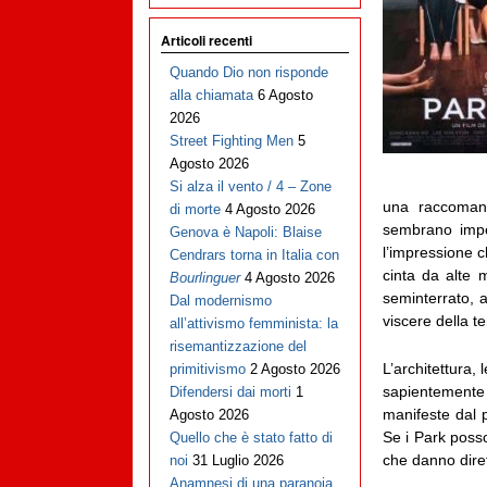
Articoli recenti
Quando Dio non risponde
alla chiamata
6 Agosto
2026
Street Fighting Men
5
Agosto 2026
Si alza il vento / 4 – Zone
una raccomand
di morte
4 Agosto 2026
sembrano imper
Genova è Napoli: Blaise
l’impressione ch
Cendrars torna in Italia con
cinta da alte 
Bourlinguer
4 Agosto 2026
seminterrato, 
Dal modernismo
viscere della t
all’attivismo femminista: la
risemantizzazione del
L’architettura,
primitivismo
2 Agosto 2026
sapientemente 
Difendersi dai morti
1
manifeste dal p
Agosto 2026
Se i Park posso
Quello che è stato fatto di
che danno diret
noi
31 Luglio 2026
Anamnesi di una paranoia