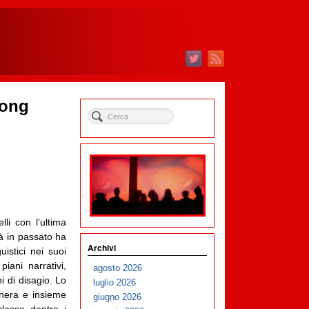
Bong
lli con l’ultima
à in passato ha
Archivi
uistici nei suoi
piani narrativi,
agosto 2026
i di disagio. Lo
luglio 2026
nera e insieme
giugno 2026
classe dentro i