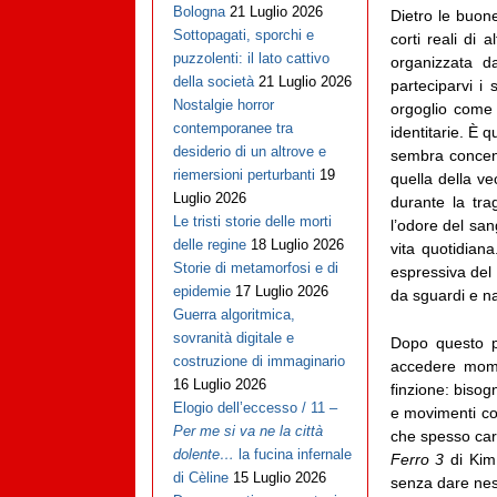
Bologna
21 Luglio 2026
Dietro le buone
Sottopagati, sporchi e
corti reali di
puzzolenti: il lato cattivo
organizzata da
della società
21 Luglio 2026
parteciparvi i
Nostalgie horror
orgoglio come 
contemporanee tra
identitarie. È 
desiderio di un altrove e
sembra concent
riemersioni perturbanti
19
quella della v
Luglio 2026
durante la tra
Le tristi storie delle morti
l’odore del san
delle regine
18 Luglio 2026
vita quotidian
Storie di metamorfosi e di
espressiva del 
epidemie
17 Luglio 2026
da sguardi e nas
Guerra algoritmica,
sovranità digitale e
Dopo questo pa
costruzione di immaginario
accedere mome
16 Luglio 2026
finzione: bisog
Elogio dell’eccesso / 11 –
e movimenti cor
Per me si va ne la città
che spesso car
dolente…
la fucina infernale
Ferro 3
di Kim 
di Cèline
15 Luglio 2026
senza dare ness