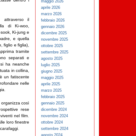
maggio 2026
aprile 2026
marzo 2026
 attraverso il
febbraio 2026
lla di Ki-woo,
gennaio 2026
-sook, Ki-jung e
dicembre 2025
padre, e quella
novembre 2025
iglio e figlia),
ottobre 2025
apprima tramite
settembre 2025
ono separati e
agosto 2025
n si ha neanche
luglio 2025
tuata in collina,
giugno 2025
è un fatiscente
maggio 2025
rofondare nelle
aprile 2025
ia.
marzo 2025
febbraio 2025
e organizza così
gennaio 2025
rospettive rese
dicembre 2024
iventi nel film.
novembre 2024
le loro finestre
ottobre 2024
carafaggi.
settembre 2024
agosto 2024