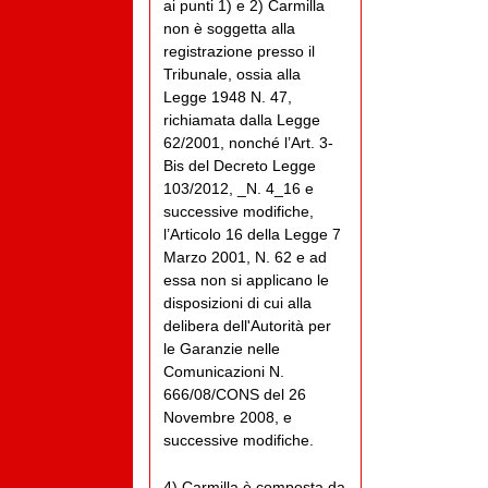
ai punti 1) e 2) Carmilla
non è soggetta alla
registrazione presso il
Tribunale, ossia alla
Legge 1948 N. 47,
richiamata dalla Legge
62/2001, nonché l’Art. 3-
Bis del Decreto Legge
103/2012, _N. 4_16 e
successive modifiche,
l’Articolo 16 della Legge 7
Marzo 2001, N. 62 e ad
essa non si applicano le
disposizioni di cui alla
delibera dell'Autorità per
le Garanzie nelle
Comunicazioni N.
666/08/CONS del 26
Novembre 2008, e
successive modifiche.
4) Carmilla è composta da