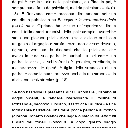
da psi è che la storia della psichiatria, da Pinel in poi, è
sempre stata fatta da psichiatri, mai da psichiatrizzati» (p.
18). E Ronzano, come racconta direttamente nel suo
contributo pubblicato su
Basaglia e le metamorfosi della
psichiatria
di Cipriano, ha vissuto un’esperienza diretta
con i fallimentari tentativi della psicoterapia: «sarebbe
stata una giovane psichiatrizzata se a diciotto anni, con
un gesto di orgoglio e strafottenza, non avesse ricusato,
rigettato, vomitato, la diagnosi che lo psichiatra che
aveva in cura suo padre le attribuì: tu sei come tuo
padre, le disse, la schizofrenia è genetica, ereditaria, la
tua stranezza, le ripeté, è figlia della stranezza di tuo
padre, e come la sua stranezza anche la tua stranezza io
al chiamo schizofrenia» (p. 18).
Se non bastasse la presenza di tali “anomalie”, rispetto ai
dogmi vigenti, a rendere interessante il volume di
Ronzano è, secondo Cipriano, il fatto che l’autrice «è una
formidabile narratrice, una delle poche persone al mondo
(direbbe Roberto Bolaño) che legge o meglio ha letto tutti
i diari dei fratelli Goncourt, e dopo questo saggio
narrativo (o
conte philosophique
, o
oggetto narrativo non