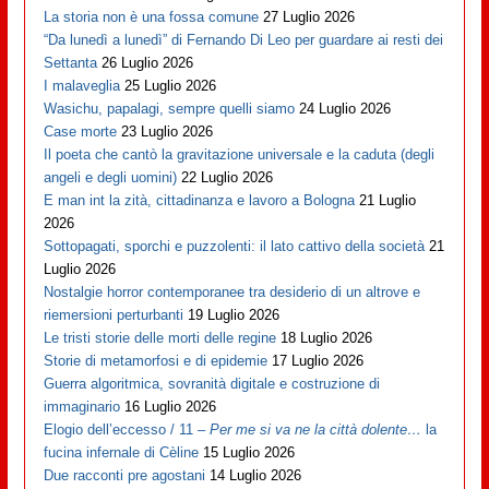
La storia non è una fossa comune
27 Luglio 2026
“Da lunedì a lunedì” di Fernando Di Leo per guardare ai resti dei
Settanta
26 Luglio 2026
I malaveglia
25 Luglio 2026
Wasichu, papalagi, sempre quelli siamo
24 Luglio 2026
Case morte
23 Luglio 2026
Il poeta che cantò la gravitazione universale e la caduta (degli
angeli e degli uomini)
22 Luglio 2026
E man int la zità, cittadinanza e lavoro a Bologna
21 Luglio
2026
Sottopagati, sporchi e puzzolenti: il lato cattivo della società
21
Luglio 2026
Nostalgie horror contemporanee tra desiderio di un altrove e
riemersioni perturbanti
19 Luglio 2026
Le tristi storie delle morti delle regine
18 Luglio 2026
Storie di metamorfosi e di epidemie
17 Luglio 2026
Guerra algoritmica, sovranità digitale e costruzione di
immaginario
16 Luglio 2026
Elogio dell’eccesso / 11 –
Per me si va ne la città dolente…
la
fucina infernale di Cèline
15 Luglio 2026
Due racconti pre agostani
14 Luglio 2026