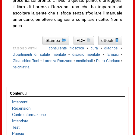
presenta sofferente. L’invito, a questo punto, è di leggersi
il libro di Lorenza Ronzano, una che ha imparato ad
ascoltare la gente che si sfoga senza sfogliare il manuale
americano, emettere diagnosi e compilare ricette. Non è
poco.
Stampa
PDF
eBook
consulente filosofico
•
cura
•
diagnosi
•
TAGGED WITH →
dipartimenti di salute mentale
•
disagio mentale
•
farmaci
•
Gioacchino Toni
•
Lorenza Ronzano
•
medicinali
•
Piero Cipriano
•
psichiatria
Contenuti
Interventi
Recensioni
Controinformazione
Interviste
Testi
Poesia