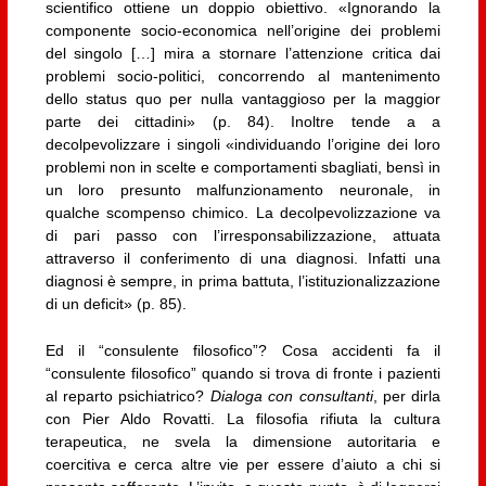
scientifico ottiene un doppio obiettivo. «Ignorando la
componente socio-economica nell’origine dei problemi
del singolo […] mira a stornare l’attenzione critica dai
problemi socio-politici, concorrendo al mantenimento
dello status quo per nulla vantaggioso per la maggior
parte dei cittadini» (p. 84). Inoltre tende a a
decolpevolizzare i singoli «individuando l’origine dei loro
problemi non in scelte e comportamenti sbagliati, bensì in
un loro presunto malfunzionamento neuronale, in
qualche scompenso chimico. La decolpevolizzazione va
di pari passo con l’irresponsabilizzazione, attuata
attraverso il conferimento di una diagnosi. Infatti una
diagnosi è sempre, in prima battuta, l’istituzionalizzazione
di un deficit» (p. 85).
Ed il “consulente filosofico”? Cosa accidenti fa il
“consulente filosofico” quando si trova di fronte i pazienti
al reparto psichiatrico?
Dialoga con consultanti
, per dirla
con Pier Aldo Rovatti. La filosofia rifiuta la cultura
terapeutica, ne svela la dimensione autoritaria e
coercitiva e cerca altre vie per essere d’aiuto a chi si