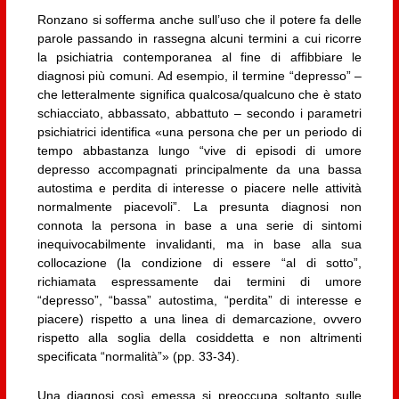
Ronzano si sofferma anche sull’uso che il potere fa delle
parole passando in rassegna alcuni termini a cui ricorre
la psichiatria contemporanea al fine di affibbiare le
diagnosi più comuni. Ad esempio, il termine “depresso” –
che letteralmente significa qualcosa/qualcuno che è stato
schiacciato, abbassato, abbattuto – secondo i parametri
psichiatrici identifica «una persona che per un periodo di
tempo abbastanza lungo “vive di episodi di umore
depresso accompagnati principalmente da una bassa
autostima e perdita di interesse o piacere nelle attività
normalmente piacevoli”. La presunta diagnosi non
connota la persona in base a una serie di sintomi
inequivocabilmente invalidanti, ma in base alla sua
collocazione (la condizione di essere “al di sotto”,
richiamata espressamente dai termini di umore
“depresso”, “bassa” autostima, “perdita” di interesse e
piacere) rispetto a una linea di demarcazione, ovvero
rispetto alla soglia della cosiddetta e non altrimenti
specificata “normalità”» (pp. 33-34).
Una diagnosi così emessa si preoccupa soltanto sulle