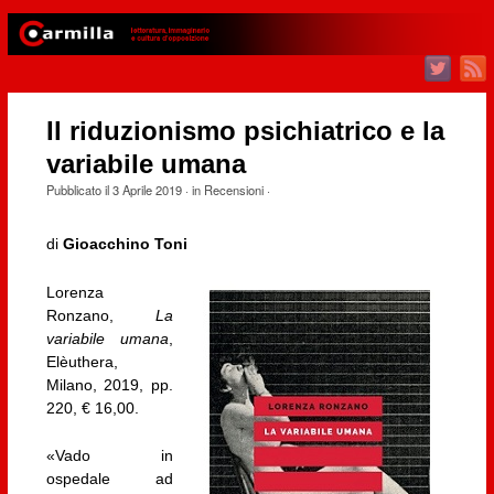
Il riduzionismo psichiatrico e la
variabile umana
Pubblicato il
3 Aprile 2019
· in
Recensioni
·
di
Gioacchino Toni
Lorenza
Ronzano,
La
variabile umana
,
Elèuthera,
Milano, 2019, pp.
220, € 16,00.
«Vado in
ospedale ad