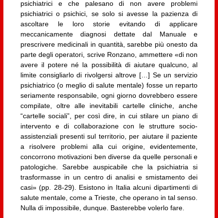
psichiatrici e che palesano di non avere problemi
psichiatrici o psichici, se solo si avesse la pazienza di
ascoltare le loro storie evitando di applicare
meccanicamente diagnosi dettate dal Manuale e
prescrivere medicinali in quantità, sarebbe più onesto da
parte degli operatori, scrive Ronzano, ammettere «di non
avere il potere né la possibilità di aiutare qualcuno, al
limite consigliarlo di rivolgersi altrove […] Se un servizio
psichiatrico (o meglio di salute mentale) fosse un reparto
seriamente responsabile, ogni giorno dovrebbero essere
compilate, oltre alle inevitabili cartelle cliniche, anche
“cartelle sociali”, per così dire, in cui stilare un piano di
intervento e di collaborazione con le strutture socio-
assistenziali presenti sul territorio, per aiutare il paziente
a risolvere problemi alla cui origine, evidentemente,
concorrono motivazioni ben diverse da quelle personali e
patologiche. Sarebbe auspicabile che la psichiatria si
trasformasse in un centro di analisi e smistamento dei
casi» (pp. 28-29). Esistono in Italia alcuni dipartimenti di
salute mentale, come a Trieste, che operano in tal senso.
Nulla di impossibile, dunque. Basterebbe volerlo fare.