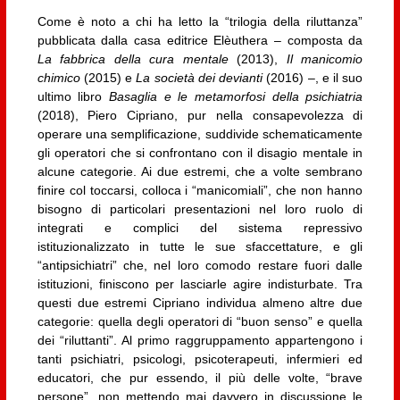
Come è noto a chi ha letto la “trilogia della riluttanza”
pubblicata dalla casa editrice Elèuthera – composta da
La fabbrica della cura mentale
(2013),
Il manicomio
chimico
(2015) e
La società dei devianti
(2016) –, e il suo
ultimo libro
Basaglia e le metamorfosi della psichiatria
(2018), Piero Cipriano, pur nella consapevolezza di
operare una semplificazione, suddivide schematicamente
gli operatori che si confrontano con il disagio mentale in
alcune categorie. Ai due estremi, che a volte sembrano
finire col toccarsi, colloca i “manicomiali”, che non hanno
bisogno di particolari presentazioni nel loro ruolo di
integrati e complici del sistema repressivo
istituzionalizzato in tutte le sue sfaccettature, e gli
“antipsichiatri” che, nel loro comodo restare fuori dalle
istituzioni, finiscono per lasciarle agire indisturbate. Tra
questi due estremi Cipriano individua almeno altre due
categorie: quella degli operatori di “buon senso” e quella
dei “riluttanti”. Al primo raggruppamento appartengono i
tanti psichiatri, psicologi, psicoterapeuti, infermieri ed
educatori, che pur essendo, il più delle volte, “brave
persone”, non mettendo mai davvero in discussione le