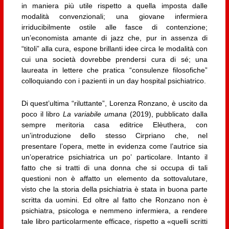
in maniera più utile rispetto a quella imposta dalle
modalità convenzionali; una giovane infermiera
irriducibilmente ostile alle fasce di contenzione;
un’economista amante di jazz che, pur in assenza di
“titoli” alla cura, espone brillanti idee circa le modalità con
cui una società dovrebbe prendersi cura di sé; una
laureata in lettere che pratica “consulenze filosofiche”
colloquiando con i pazienti in un day hospital psichiatrico.
Di quest’ultima “riluttante”, Lorenza Ronzano, è uscito da
poco il libro
La variabile umana
(2019), pubblicato dalla
sempre meritoria casa editrice Elèuthera, con
un’introduzione dello stesso Cirpriano che, nel
presentare l’opera, mette in evidenza come l’autrice sia
un’operatrice psichiatrica un po’ particolare. Intanto il
fatto che si tratti di una donna che si occupa di tali
questioni non è affatto un elemento da sottovalutare,
visto che la storia della psichiatria è stata in buona parte
scritta da uomini. Ed oltre al fatto che Ronzano non è
psichiatra, psicologa e nemmeno infermiera, a rendere
tale libro particolarmente efficace, rispetto a «quelli scritti