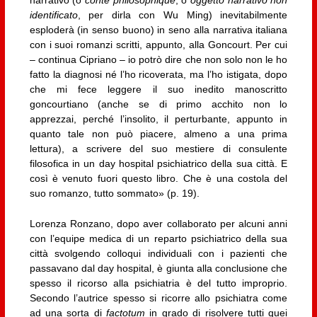
identificato
, per dirla con Wu Ming) inevitabilmente
esploderà (in senso buono) in seno alla narrativa italiana
con i suoi romanzi scritti, appunto, alla Goncourt. Per cui
– continua Cipriano – io potrò dire che non solo non le ho
fatto la diagnosi né l’ho ricoverata, ma l’ho istigata, dopo
che mi fece leggere il suo inedito manoscritto
goncourtiano (anche se di primo acchito non lo
apprezzai, perché l’insolito, il perturbante, appunto in
quanto tale non può piacere, almeno a una prima
lettura), a scrivere del suo mestiere di consulente
filosofica in un day hospital psichiatrico della sua città. E
così è venuto fuori questo libro. Che è una costola del
suo romanzo, tutto sommato» (p. 19).
Lorenza Ronzano, dopo aver collaborato per alcuni anni
con l’equipe medica di un reparto psichiatrico della sua
città svolgendo colloqui individuali con i pazienti che
passavano dal day hospital, è giunta alla conclusione che
spesso il ricorso alla psichiatria è del tutto improprio.
Secondo l’autrice spesso si ricorre allo psichiatra come
ad una sorta di
factotum
in grado di risolvere tutti quei