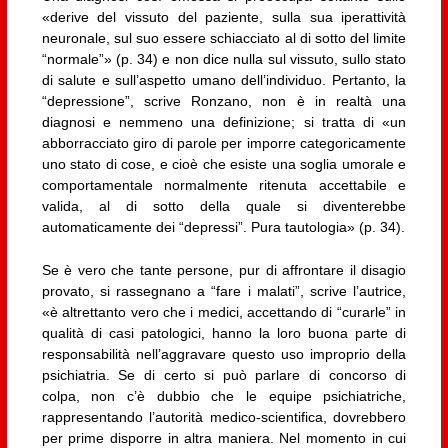
«derive del vissuto del paziente, sulla sua iperattività
neuronale, sul suo essere schiacciato al di sotto del limite
“normale”» (p. 34) e non dice nulla sul vissuto, sullo stato
di salute e sull’aspetto umano dell’individuo. Pertanto, la
“depressione”, scrive Ronzano, non è in realtà una
diagnosi e nemmeno una definizione; si tratta di «un
abborracciato giro di parole per imporre categoricamente
uno stato di cose, e cioè che esiste una soglia umorale e
comportamentale normalmente ritenuta accettabile e
valida, al di sotto della quale si diventerebbe
automaticamente dei “depressi”. Pura tautologia» (p. 34).
Se è vero che tante persone, pur di affrontare il disagio
provato, si rassegnano a “fare i malati”, scrive l’autrice,
«è altrettanto vero che i medici, accettando di “curarle” in
qualità di casi patologici, hanno la loro buona parte di
responsabilità nell’aggravare questo uso improprio della
psichiatria. Se di certo si può parlare di concorso di
colpa, non c’è dubbio che le equipe psichiatriche,
rappresentando l’autorità medico-scientifica, dovrebbero
per prime disporre in altra maniera. Nel momento in cui