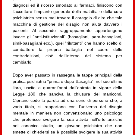
diagnosi ed il ricorso smodato ai farmaci, finiscono con
l’accettare l’impianto generale della malattia e della cura
psichiatrica senza mai trovare il coraggio di dire che tale
macchina di gestione del disagio non aiuta davvero i
pazienti. Al secondo raggruppamento appartengono
invece gli “anti-istituzionali” (basagliani, para-basagliani,
simil-basagliani ecc.), quei “riluttanti” che hanno scelto di
combattere la propria battaglia nel cuore delle
contraddizioni, cioè dall’interno del sistema per
cambiarlo.
Dopo aver passato in rassegna le tappe principali della
pratica psichiatria “prima e dopo Basaglia”, nel suo ultimo
libro, uscito a quarant’anni dall’entrata in vigore della
Legge 180 che sanciva la chiusura dei manicomi,
Cipriano cede la parola ad una serie di persone che, a
vario titolo, si rapportano con l’universo del disagio
mentale in maniera non convenzionale: uno psicologo
che preferisce svolgere la sua attività nell’orto anziché
nel canonico studio; un giovane psichiatra che non
smette di chiedersi se è possibile svolgere la sua attività