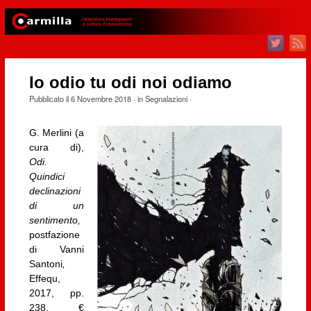
Io odio tu odi noi odiamo
Pubblicato il
6 Novembre 2018
· in
Segnalazioni
·
G. Merlini (a
cura di),
Odi.
Quindici
declinazioni
di un
sentimento,
postfazione
di Vanni
Santoni
,
Effequ,
2017, pp.
238,
€