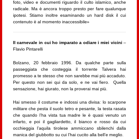
foto, video e documenti riguardo il culto islamico, anche
radicale. Ma è ancora troppo presto per fare qualunque
ipotesi. Stiamo inoltre esaminando un hard disk il cui
contenuto è al momento inaccessibile»
Il carnevale in cui ho imparato a odiare i miei vicini
–
Flavio Pintarelli
Bolzano, 20 febbraio 1996. Da qualche parte sulla
passeggiata che costeggia il torrente Talvera hai
promesso a te stesso che non sarebbe mai più accaduto.
Per questo non sei qui da solo, e ne vai fiero. Quella
sensazione, hai giurato, non la proverai mai più.
Hai smesso il costume e indossi una divisa: lo scarpone
militare che pesta il suolo tetro e pesante, la testa rasata
che quando l’ha vista tua madre le è quasi venuto un
infarto, e poi il gagliardetto, il bianco e rosso da cui
occhieggia l’aquila tirolese ammiccano sbilenchi dalla
manica del giubbotto su cui l’hai cucito alla bell’e meglio.