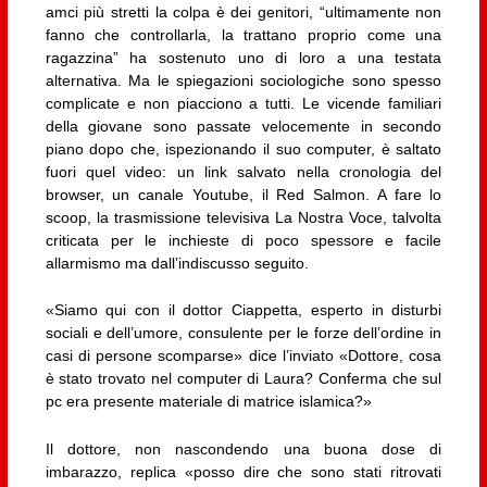
amci più stretti la colpa è dei genitori, “ultimamente non
fanno che controllarla, la trattano proprio come una
ragazzina” ha sostenuto uno di loro a una testata
alternativa. Ma le spiegazioni sociologiche sono spesso
complicate e non piacciono a tutti. Le vicende familiari
della giovane sono passate velocemente in secondo
piano dopo che, ispezionando il suo computer, è saltato
fuori quel video: un link salvato nella cronologia del
browser, un canale Youtube, il Red Salmon. A fare lo
scoop, la trasmissione televisiva La Nostra Voce, talvolta
criticata per le inchieste di poco spessore e facile
allarmismo ma dall’indiscusso seguito.
«Siamo qui con il dottor Ciappetta, esperto in disturbi
sociali e dell’umore, consulente per le forze dell’ordine in
casi di persone scomparse» dice l’inviato «Dottore, cosa
è stato trovato nel computer di Laura? Conferma che sul
pc era presente materiale di matrice islamica?»
Il dottore, non nascondendo una buona dose di
imbarazzo, replica «posso dire che sono stati ritrovati