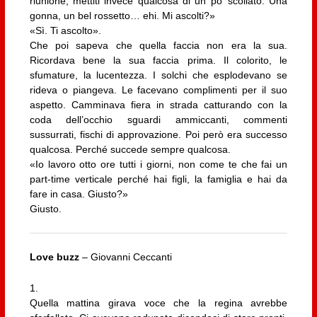
riunione, mettiti invece qualcosa di un po’ scollato. Una
gonna, un bel rossetto… ehi. Mi ascolti?»
«Sì. Ti ascolto».
Che poi sapeva che quella faccia non era la sua.
Ricordava bene la sua faccia prima. Il colorito, le
sfumature, la lucentezza. I solchi che esplodevano se
rideva o piangeva. Le facevano complimenti per il suo
aspetto. Camminava fiera in strada catturando con la
coda dell’occhio sguardi ammiccanti, commenti
sussurrati, fischi di approvazione. Poi però era successo
qualcosa. Perché succede sempre qualcosa.
«Io lavoro otto ore tutti i giorni, non come te che fai un
part-time verticale perché hai figli, la famiglia e hai da
fare in casa. Giusto?»
Giusto.
Love buzz
– Giovanni Ceccanti
1.
Quella mattina girava voce che la regina avrebbe