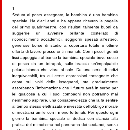
1.
Seduta al posto assegnato, la bambina è una bambina
speciale. Ha dieci anni e ha appena ricevuto la pagella
del primo quadrimestre, con risultati talmente buoni da
suggerire un avvenire brillante costellato di
riconoscimenti accademici, soggiorni spesati all’estero,
generose borse di studio a copertura totale e ottime
offerte di lavoro presso enti rinomati. Con i piccoli gomiti
lisci appoggiati al banco la bambina speciale beve succo
di pesca da un tetrapak, sulle braccia un’impalpabile
peluria bionda che vibra al sole. Da una serie di indizi
inequivocabili, tra cui certe espressioni trasognate che
capta sui volti delle insegnanti, sta gradualmente
assorbendo l’informazione che il futuro avrà in serbo per
lei qualcosa a cui i suoi compagni non potranno mai
nemmeno aspirare, una consapevolezza che la fa sentire
al tempo stesso elettrizzata e investita dell’obbligo morale
di mostrarsi umile con i meno fortunati. Per questo ogni
giorno la bambina speciale si dedica con slancio alla
pratica del mimetismo nel panorama dei coetanei, senza