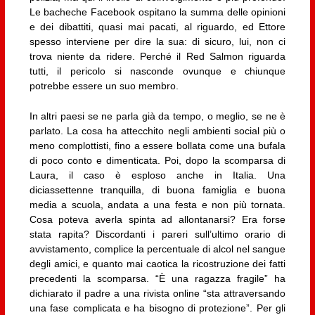
Le bacheche Facebook ospitano la summa delle opinioni
e dei dibattiti, quasi mai pacati, al riguardo, ed Ettore
spesso interviene per dire la sua: di sicuro, lui, non ci
trova niente da ridere. Perché il Red Salmon riguarda
tutti, il pericolo si nasconde ovunque e chiunque
potrebbe essere un suo membro.
In altri paesi se ne parla già da tempo, o meglio, se ne è
parlato. La cosa ha attecchito negli ambienti social più o
meno complottisti, fino a essere bollata come una bufala
di poco conto e dimenticata. Poi, dopo la scomparsa di
Laura, il caso è esploso anche in Italia. Una
diciassettenne tranquilla, di buona famiglia e buona
media a scuola, andata a una festa e non più tornata.
Cosa poteva averla spinta ad allontanarsi? Era forse
stata rapita? Discordanti i pareri sull’ultimo orario di
avvistamento, complice la percentuale di alcol nel sangue
degli amici, e quanto mai caotica la ricostruzione dei fatti
precedenti la scomparsa. “È una ragazza fragile” ha
dichiarato il padre a una rivista online “sta attraversando
una fase complicata e ha bisogno di protezione”. Per gli