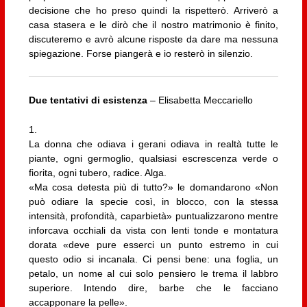
decisione che ho preso quindi la rispetterò. Arriverò a
casa stasera e le dirò che il nostro matrimonio è finito,
discuteremo e avrò alcune risposte da dare ma nessuna
spiegazione. Forse piangerà e io resterò in silenzio.
Due tentativi di esistenza
– Elisabetta Meccariello
1.
La donna che odiava i gerani odiava in realtà tutte le
piante, ogni germoglio, qualsiasi escrescenza verde o
fiorita, ogni tubero, radice. Alga.
«Ma cosa detesta più di tutto?» le domandarono «Non
può odiare la specie così, in blocco, con la stessa
intensità, profondità, caparbietà» puntualizzarono mentre
inforcava occhiali da vista con lenti tonde e montatura
dorata «deve pure esserci un punto estremo in cui
questo odio si incanala. Ci pensi bene: una foglia, un
petalo, un nome al cui solo pensiero le trema il labbro
superiore. Intendo dire, barbe che le facciano
accapponare la pelle».