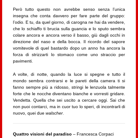
Però tutto questo non avrebbe senso senza l’unica
insegna che conta davvero per fare parte del gruppo:
l’odio. E tu, da quel giorno, di carogna ne hai da vendere,
che lo schiaffo ti brucia sulla guancia e lo sputo sembra
colare ancora e ancora verso il basso, giù dagli occhi in
direzione del naso e della bocca. Il ricordo del sapore
vomitevole di quel bastardo dopo un anno ha ancora la
forza di strizzarti lo stomaco come uno straccio per
pavimenti.
A volte, di notte, quando la luce si spegne e tutto il
mondo sembra contrarsi e le pareti della camera ti si
fanno sempre più a ridosso, stringi le lenzuola talmente
forte che le nocche diventano bianche e vorresti gridare.
Vendetta. Quella che sei uscito a cercare oggi. Sai che
non puoi contarci, ma in cuor tuo lo speri, di incontrarli di
nuovo, quei due
walscher
.
Quattro visioni del paradiso
– Francesca Corpaci