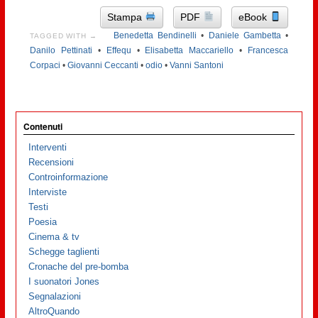
Stampa
PDF
eBook
Benedetta Bendinelli
•
Daniele Gambetta
•
TAGGED WITH →
Danilo Pettinati
•
Effequ
•
Elisabetta Maccariello
•
Francesca
Corpaci
•
Giovanni Ceccanti
•
odio
•
Vanni Santoni
Contenuti
Interventi
Recensioni
Controinformazione
Interviste
Testi
Poesia
Cinema & tv
Schegge taglienti
Cronache del pre-bomba
I suonatori Jones
Segnalazioni
AltroQuando