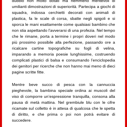
dubbio non molto dotati ma nemmeno meritevoli di
umilianti dimostrazioni di superiorità. Partecipa a giochi di
squadra, indossa cerchietti decorati con animali di
plastica, fa le scale di corsa, sbatte negli spigoli e si
sporca le mani esattamente come qualsiasi bambino che
non stia aspettando l’avverarsi di una profezia. Nel tempo
che le rimane, porta a termine i propri doveri nel modo
più prossimo possibile alla perfezione, passando ore a
ricalcare cartine topografiche su fogli di velina,
imparando a memoria poesie lunghissime, costruendo
complicati plastici di balsa e consumando l’enciclopedia
dei genitori per ricerche che non hanno mai meno di dieci
pagine scritte fitte.
Mentre beve succo di pesca con la cannuccia
pieghevole, la bambina speciale ordina ai muscoli del
viso di comporre un’espressione tranquilla, consona alla
pausa di metà mattina. Nel grembiule blu con le cifre
ricamate sul colletto è in attesa di qualcosa che le spetta
di diritto, e che prima o poi non potrà evitare di
succedere.