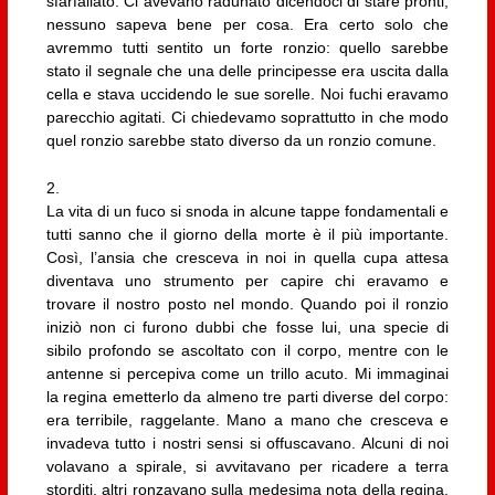
sfarfallato. Ci avevano radunato dicendoci di stare pronti,
nessuno sapeva bene per cosa. Era certo solo che
avremmo tutti sentito un forte ronzio: quello sarebbe
stato il segnale che una delle principesse era uscita dalla
cella e stava uccidendo le sue sorelle. Noi fuchi eravamo
parecchio agitati. Ci chiedevamo soprattutto in che modo
quel ronzio sarebbe stato diverso da un ronzio comune.
2.
La vita di un fuco si snoda in alcune tappe fondamentali e
tutti sanno che il giorno della morte è il più importante.
Così, l’ansia che cresceva in noi in quella cupa attesa
diventava uno strumento per capire chi eravamo e
trovare il nostro posto nel mondo. Quando poi il ronzio
iniziò non ci furono dubbi che fosse lui, una specie di
sibilo profondo se ascoltato con il corpo, mentre con le
antenne si percepiva come un trillo acuto. Mi immaginai
la regina emetterlo da almeno tre parti diverse del corpo:
era terribile, raggelante. Mano a mano che cresceva e
invadeva tutto i nostri sensi si offuscavano. Alcuni di noi
volavano a spirale, si avvitavano per ricadere a terra
storditi, altri ronzavano sulla medesima nota della regina,