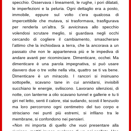
specchio. Osservava i lineamenti, le rughe, i pori dilatati,
le imperfezioni e la peluria. Ogni dettaglio era a posto,
immobile, eppure sul volto c’era qualcosa di
impercettibile che mutava, si trasformava, trasfigurava
per renderla un’altra. Si avvicinava allo specchio
volendosi scrutare meglio, si guardava negli occhi
cercando di cogliere il cambiamento, smascherare
l’attimo che la inchiodava a terra, che la ancorava a un
passato che non le apparteneva più e le impediva di
andare avanti per ricominciare. Dimenticare, occhei. Ma
dimenticare è una parola impegnativa, si può usare
davvero due o tre volte nella vita, quattro se ti va bene.
Dimenticare è un miracolo. I rancori si insinuano
sottopelle, scavano tane in cui annidarsi, invisibili
succhiano le energie, sviliscono. Lavorano silenziosi, di
notte, con lanterne a olio scavano tunnel e gallerie e tu ti
giri nel letto, senti il calore, stai sudando, scosti il lenzuolo
ma loro percorrono ogni centimetro del tuo corpo e
strisciano nei punti più estremi, si infilano tra le
membrane, si confondono nei pensieri.
«Non mi importa di quello che vuoi presentare alla