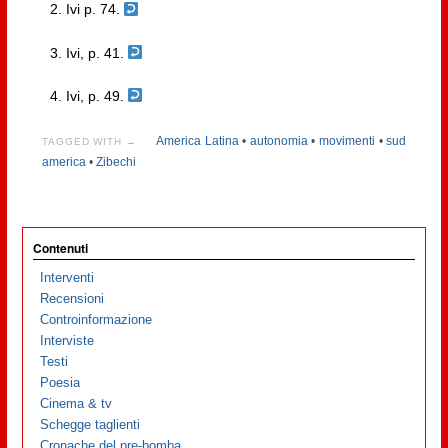
Ivi p. 74.
Ivi, p. 41.
Ivi, p. 49.
America Latina
•
autonomia
•
movimenti
•
sud
TAGGED WITH →
america
•
Zibechi
Contenuti
Interventi
Recensioni
Controinformazione
Interviste
Testi
Poesia
Cinema & tv
Schegge taglienti
Cronache del pre-bomba