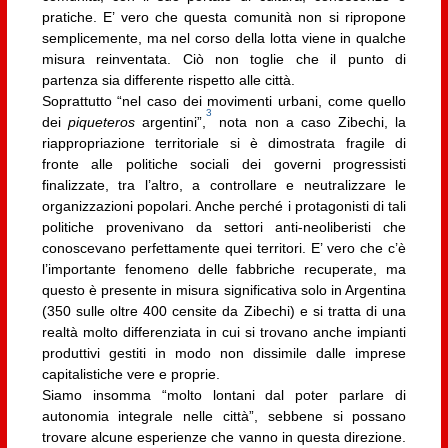
pratiche. E’ vero che questa comunità non si ripropone
semplicemente, ma nel corso della lotta viene in qualche
misura reinventata. Ciò non toglie che il punto di
partenza sia differente rispetto alle città.
Soprattutto “nel caso dei movimenti urbani, come quello
3
dei
piqueteros
argentini”,
nota non a caso Zibechi, la
riappropriazione territoriale si è dimostrata fragile di
fronte alle politiche sociali dei governi progressisti
finalizzate, tra l’altro, a controllare e neutralizzare le
organizzazioni popolari. Anche perché i protagonisti di tali
politiche provenivano da settori anti-neoliberisti che
conoscevano perfettamente quei territori. E’ vero che c’è
l’importante fenomeno delle fabbriche recuperate, ma
questo è presente in misura significativa solo in Argentina
(350 sulle oltre 400 censite da Zibechi) e si tratta di una
realtà molto differenziata in cui si trovano anche impianti
produttivi gestiti in modo non dissimile dalle imprese
capitalistiche vere e proprie.
Siamo insomma “molto lontani dal poter parlare di
autonomia integrale nelle città”, sebbene si possano
trovare alcune esperienze che vanno in questa direzione.