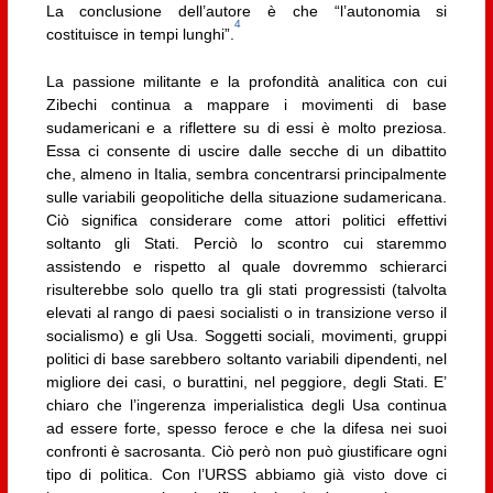
La conclusione dell’autore è che “l’autonomia si
4
costituisce in tempi lunghi”.
La passione militante e la profondità analitica con cui
Zibechi continua a mappare i movimenti di base
sudamericani e a riflettere su di essi è molto preziosa.
Essa ci consente di uscire dalle secche di un dibattito
che, almeno in Italia, sembra concentrarsi principalmente
sulle variabili geopolitiche della situazione sudamericana.
Ciò significa considerare come attori politici effettivi
soltanto gli Stati. Perciò lo scontro cui staremmo
assistendo e rispetto al quale dovremmo schierarci
risulterebbe solo quello tra gli stati progressisti (talvolta
elevati al rango di paesi socialisti o in transizione verso il
socialismo) e gli Usa. Soggetti sociali, movimenti, gruppi
politici di base sarebbero soltanto variabili dipendenti, nel
migliore dei casi, o burattini, nel peggiore, degli Stati. E’
chiaro che l’ingerenza imperialistica degli Usa continua
ad essere forte, spesso feroce e che la difesa nei suoi
confronti è sacrosanta. Ciò però non può giustificare ogni
tipo di politica. Con l’URSS abbiamo già visto dove ci