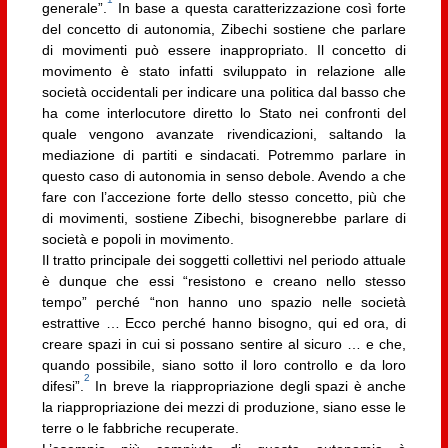
generale”.
In base a questa caratterizzazione così forte
del concetto di autonomia, Zibechi sostiene che parlare
di movimenti può essere inappropriato. Il concetto di
movimento è stato infatti sviluppato in relazione alle
società occidentali per indicare una politica dal basso che
ha come interlocutore diretto lo Stato nei confronti del
quale vengono avanzate rivendicazioni, saltando la
mediazione di partiti e sindacati. Potremmo parlare in
questo caso di autonomia in senso debole. Avendo a che
fare con l’accezione forte dello stesso concetto, più che
di movimenti, sostiene Zibechi, bisognerebbe parlare di
società e popoli in movimento.
Il tratto principale dei soggetti collettivi nel periodo attuale
è dunque che essi “resistono e creano nello stesso
tempo” perché “non hanno uno spazio nelle società
estrattive … Ecco perché hanno bisogno, qui ed ora, di
creare spazi in cui si possano sentire al sicuro … e che,
quando possibile, siano sotto il loro controllo e da loro
2
difesi”.
In breve la riappropriazione degli spazi è anche
la riappropriazione dei mezzi di produzione, siano esse le
terre o le fabbriche recuperate.