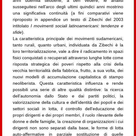
anni duemila sebbene, a ben vedere, le analisi
susseguitesi nell’arco degli ultimi quindici anni mostrino
una significativa continuità (a fini comparativi viene
riproposto in appendice un testo di Zibechi del 2003
intitolato
I movimenti sociali latinoamericani: tendenze e
sfide
).
La caratteristica principale dei movimenti sudamericani,
tanto rurali, quanto urbani, individuata da Zibechi è la
loro territorializzazione, vale a dire il radicamento in spazi
fisici conquistati o recuperati attraverso lunghe lotte come
risposta strategica dei poveri rispetto alla crisi della
vecchia territorialità della fabbrica, frutto, a sua volta, dei
nuovi modelli di accumulazione capitalistica di stampo
neoliberista. Questa caratteristica influenza e rende
possibili una serie di altre qualità distintive: la ricerca
dell’autonomia dallo Stato e dai partiti politici, la
valorizzazione della cultura e dell’identità dei popoli e dei
settori sociali in lotta, il controllo dell’educazione dei
propri dirigenti e dei propri membri, il ruolo rilevante delle
donne e delle famiglie, la creazione di organizzazioni i cui
dirigenti non sono separati dalla base, le forme di lotta
auto-affermative in parziale sostituzione di quelle