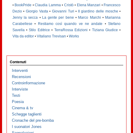
•
BookPride
•
Claudia Lamma
•
Cristò
•
Elena Manzari
•
Francesco
Dezio
•
Giorgio Vasta
•
Giovanni Turi
•
Il giardino delle mosche
•
Jenny la secca
•
La gente per bene
•
Marco Marchi
•
Marianna
Carabellese
•
Restiamo così quando ve ne andate
•
Stefano
Savella
•
Stilo Editrice
•
TerraRossa Edizioni
•
Tiziana Giudice
•
Vita da editor
•
Vitaliano Trevisan
•
Works
Contenuti
Interventi
Recensioni
Controinformazione
Interviste
Testi
Poesia
Cinema & tv
Schegge taglienti
Cronache del pre-bomba
I suonatori Jones
Segnalazioni