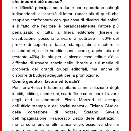
che incontri più spesso?
Le difficoltà principali sono due e non riguardano solo gli
indipendenti: la scarsità di lettori (ancor più di quelli che
sappiano confrontarsi con qualcosa di diverso dal solito)
e il fatto che l’editore è paradossalmente l’attore più
penalizzato di tutta la filiera editoriale (librerie e
distribuzione possono arrivare a sottrarre il 60% del
prezzo di copertina; tasse, stampa, diritti d’autore e
collaboratori, se le vendite sono scarse, anche più del
restante 40%). In più per le piccole case editrici c’è la
difficoltà di trovare spazio nelle librerie e sui media di
proprietà dei grandi gruppi editoriali, ma anche di
disporre di budget adeguati per la promozione.
Com’è gestito il lavoro editoriale?
Per TerraRossa Edizioni spettano a me selezione degli
inediti, editing, spedizioni, scartoffie e coordinare il lavoro
degli altri collaboratori: Elena Manzari si occupa
dell’ufficio stampa e dei social network, Tiziana Giudice
della correzione di bozze, Stefano Savella
dell’impaginazione, Francesco Dezio delle illustrazioni;
ma ci sono anche altri amici e professionisti che mi
danno una mano in vario modo (vorrei nominare almeno