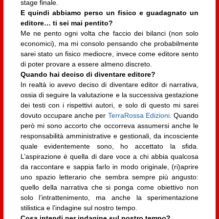
stage finale.
E quindi abbiamo perso un fisico e guadagnato un
editore… ti sei mai pentito?
Me ne pento ogni volta che faccio dei bilanci (non solo
economici), ma mi consolo pensando che probabilmente
sarei stato un fisico mediocre, invece come editore sento
di poter provare a essere almeno discreto.
Quando hai deciso di diventare editore?
In realtà io avevo deciso di diventare editor di narrativa,
ossia di seguire la valutazione e la successiva gestazione
dei testi con i rispettivi autori, e solo di questo mi sarei
dovuto occupare anche per
TerraRossa Edizioni
. Quando
però mi sono accorto che occorreva assumersi anche le
responsabilità amministrative e gestionali, da incosciente
quale evidentemente sono, ho accettato la sfida.
L’aspirazione è quella di dare voce a chi abbia qualcosa
da raccontare e sappia farlo in modo originale, (ri)aprire
uno spazio letterario che sembra sempre più angusto:
quello della narrativa che si ponga come obiettivo non
solo l’intrattenimento, ma anche la sperimentazione
stilistica e l’indagine sul nostro tempo.
Cosa intendi per indagine sul nostro tempo?