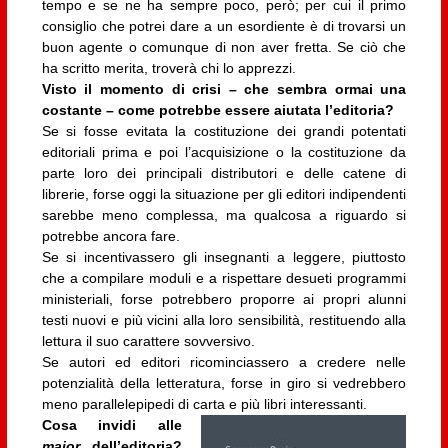
tempo e se ne ha sempre poco, però; per cui il primo
consiglio che potrei dare a un esordiente è di trovarsi un
buon agente o comunque di non aver fretta. Se ciò che
ha scritto merita, troverà chi lo apprezzi.
Visto il momento di crisi – che sembra ormai una
costante – come potrebbe essere aiutata l’editoria?
Se si fosse evitata la costituzione dei grandi potentati
editoriali prima e poi l’acquisizione o la costituzione da
parte loro dei principali distributori e delle catene di
librerie, forse oggi la situazione per gli editori indipendenti
sarebbe meno complessa, ma qualcosa a riguardo si
potrebbe ancora fare.
Se si incentivassero gli insegnanti a leggere, piuttosto
che a compilare moduli e a rispettare desueti programmi
ministeriali, forse potrebbero proporre ai propri alunni
testi nuovi e più vicini alla loro sensibilità, restituendo alla
lettura il suo carattere sovversivo.
Se autori ed editori ricominciassero a credere nelle
potenzialità della letteratura, forse in giro si vedrebbero
meno parallelepipedi di carta e più libri interessanti.
Cosa invidi alle
major
dell’editoria?