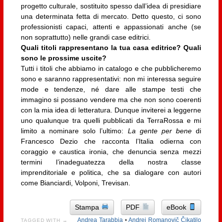
progetto culturale, sostituito spesso dall’idea di presidiare
una determinata fetta di mercato. Detto questo, ci sono
professionisti capaci, attenti e appassionati anche (se
non soprattutto) nelle grandi case editrici.
Quali titoli rappresentano la tua casa editrice? Quali
sono le prossime uscite?
Tutti i titoli che abbiamo in catalogo e che pubblicheremo
sono e saranno rappresentativi: non mi interessa seguire
mode e tendenze, né dare alle stampe testi che
immagino si possano vendere ma che non sono coerenti
con la mia idea di letteratura. Dunque inviterei a leggerne
uno qualunque tra quelli pubblicati da TerraRossa e mi
limito a nominare solo l’ultimo:
La gente per bene
di
Francesco Dezio che racconta l’Italia odierna con
coraggio e caustica ironia, che denuncia senza mezzi
termini l’inadeguatezza della nostra classe
imprenditoriale e politica, che sa dialogare con autori
come Bianciardi, Volponi, Trevisan.
Stampa
PDF
eBook
Andrea Tarabbia
•
Andrej Romanovič Čikatilo
TAGGED WITH →