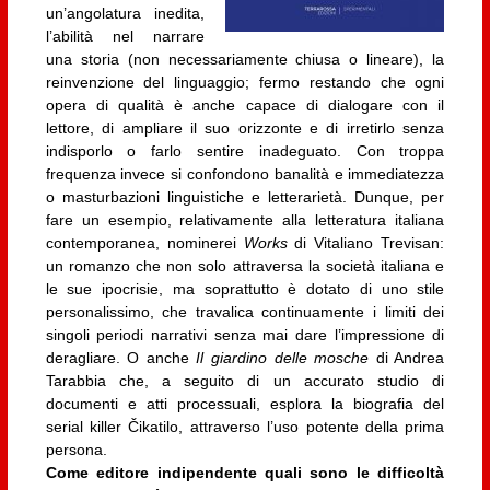
un’angolatura inedita,
l’abilità nel narrare
una storia (non necessariamente chiusa o lineare), la
reinvenzione del linguaggio; fermo restando che ogni
opera di qualità è anche capace di dialogare con il
lettore, di ampliare il suo orizzonte e di irretirlo senza
indisporlo o farlo sentire inadeguato. Con troppa
frequenza invece si confondono banalità e immediatezza
o masturbazioni linguistiche e letterarietà. Dunque, per
fare un esempio, relativamente alla letteratura italiana
contemporanea, nominerei
Works
di Vitaliano Trevisan:
un romanzo che non solo attraversa la società italiana e
le sue ipocrisie, ma soprattutto è dotato di uno stile
personalissimo, che travalica continuamente i limiti dei
singoli periodi narrativi senza mai dare l’impressione di
deragliare. O anche
Il giardino delle mosche
di Andrea
Tarabbia che, a seguito di un accurato studio di
documenti e atti processuali, esplora la biografia del
serial killer Čikatilo, attraverso l’uso potente della prima
persona.
Come editore indipendente quali sono le difficoltà