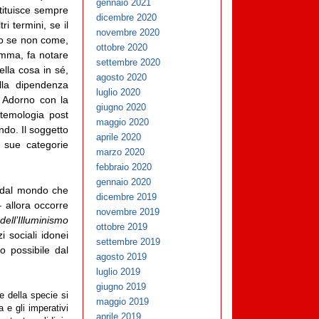
gennaio 2021
tituisce sempre
dicembre 2020
ri termini, se il
novembre 2020
o se non come,
ottobre 2020
omma, fa notare
settembre 2020
ella cosa in sé,
agosto 2020
lla dipendenza
luglio 2020
 Adorno con la
giugno 2020
stemologia post
maggio 2020
ndo. Il soggetto
aprile 2020
 sue categorie
marzo 2020
febbraio 2020
gennaio 2020
e dal mondo che
dicembre 2019
 allora occorre
novembre 2019
 dell’Illuminismo
ottobre 2019
 sociali idonei
settembre 2019
o possibile dal
agosto 2019
luglio 2019
giugno 2019
e della specie si
maggio 2019
 e gli imperativi
aprile 2019