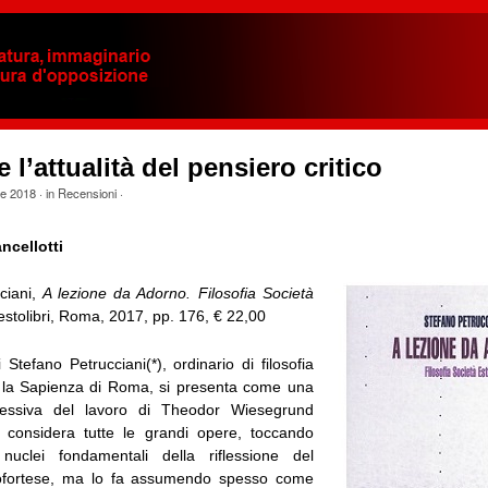
 l’attualità del pensiero critico
le 2018
· in
Recensioni
·
cellotti
ciani,
A lezione da Adorno. Filosofia Società
estolibri, Roma, 2017, pp. 176, € 22,00
 Stefano Petrucciani(*), ordinario di filosofia
o la Sapienza di Roma, si presenta come una
plessiva del lavoro di Theodor Wiesegrund
 considera tutte le grandi opere, toccando
nuclei fondamentali della riflessione del
ofortese, ma lo fa assumendo spesso come