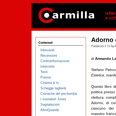
Adorno e
Contenuti
Pubblicato il
13 Apri
Interventi
Recensioni
di
Armando Lan
Controinformazione
Interviste
Stefano Petruc
Testi
Estetica
, manif
Poesia
Cinema & tv
Questo libro di
Schegge taglienti
politica press
Cronache del pre-bomba
rilettura com
I suonatori Jones
Adorno, di cui
Segnalazioni
ciascuno dei 
AltroQuando
maestro franc