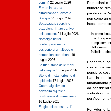
Petrucciani è 
uomini)
22 Luglio 2026
numerose diffi
E man int la zità,
paralizzante “a
cittadinanza e lavoro a
non come un qua
Bologna
21 Luglio 2026
intesa come co
Sottopagati, sporchi e
puzzolenti: il lato cattivo
della società
21 Luglio 2026
In prima batt
che il saper
Nostalgie horror
semplicemente
contemporanee tra
dell’idealism
desiderio di un altrove e
fallibilista c
riemersioni perturbanti
19
Luglio 2026
L’oggetto di c
Le tristi storie delle morti
concetto è sem
delle regine
18 Luglio 2026
pensiero, cost
Storie di metamorfosi e di
Kant in poi, 
epidemie
17 Luglio 2026
umanamente pen
Guerra algoritmica,
da considerar
sovranità digitale e
sorta di circolo
costruzione di immaginario
per Adorno, la 
16 Luglio 2026
Elogio dell’eccesso / 11 –
Per Adorno la 