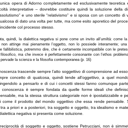
l’unica opera di Adorno completamente ed esclusivamente teoretica
coltà interpretative – dovrebbe costituire quindi la soluzione della d
ssolutismo” e uno sterile “relativismo” e si sposa con un concetto di 
lcosa di dato una volta per tutte, ma come esito aporetico del proces
incidente col processo stesso.
uta, quindi, la dialettica negativa si pone come un invito all’umiltà: come 
e non attinge mai pienamente l’oggetto, non lo possiede interamente; un
 fallibilistica, potremmo dire, che è certamente incompatibile con le prete
o filosofico, ma che invece è perfettamente consonante con l’ethos problem
he pervade la scienza e la filosofia contemporanea (p. 16)
onoscenza trascende sempre l’atto soggettivo di comprensione ad esso i
pre concetto di qualcosa, quindi tende all’oggettivo, a quel mond
ringendolo a pensarlo e di cui i concetti stessi fanno comunque par
la conoscenza è sempre fondata da quelle forme ideali che definis
sabile, ma la stessa struttura categoriale non è ipostatizzabile e p
si come il prodotto del mondo oggettivo che essa rende pensabile. 
 tra a priori e a posteriori, tra soggetto e oggetto, tra idealismo e mate
dialettica negativa si presenta come soluzione.
reciprocità di soggetto e oggetto, sostiene Petrucciani, non è simmet