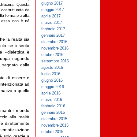
giugno 2017
dilacera. Questa
maggio 2017
costrutturata da
lla forma più alta
aprile 2017
da essa non è né
marzo 2017
febbraio 2017
gennaio 2017
he la realtà sia
dicembre 2016
olo se inserita
novembre 2016
a «dialettica è
ottobre 2016
iluppa negando
settembre 2016
a segnato dalla
agosto 2016
luglio 2016
ata di essere e
giugno 2016
 intenzionata ad
maggio 2016
rnativo a quello
aprile 2016
marzo 2016
febbraio 2016
ormanti il mondo
gennaio 2016
io alla realtà
dicembre 2015
re direttamente
novembre 2015
schematizzazione
ottobre 2015
è solo grazie a