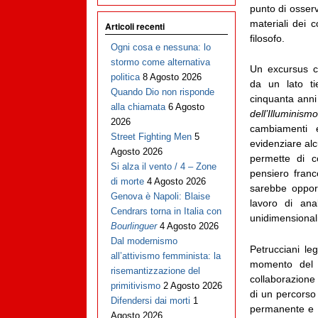
punto di osserv
materiali dei co
Articoli recenti
filosofo.
Ogni cosa e nessuna: lo
stormo come alternativa
Un excursus c
politica
8 Agosto 2026
da un lato ti
Quando Dio non risponde
cinquanta anni
alla chiamata
6 Agosto
dell’Illuminismo
2026
cambiamenti e
Street Fighting Men
5
evidenziare alc
Agosto 2026
permette di co
Si alza il vento / 4 – Zone
pensiero fran
di morte
4 Agosto 2026
sarebbe opportu
Genova è Napoli: Blaise
lavoro di ana
Cendrars torna in Italia con
unidimensionali
Bourlinguer
4 Agosto 2026
Dal modernismo
Petrucciani le
all’attivismo femminista: la
momento del s
risemantizzazione del
collaborazione
primitivismo
2 Agosto 2026
di un percorso 
Difendersi dai morti
1
permanente e pr
Agosto 2026