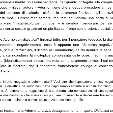
 essenzialmente un’azione teoretica, per quanto collegata alla comples
 scopo – rileva l’autore – Adorno ritiene che si debba procedere al rip
del concetto di dialettica, cioè dello strumento finalizzato all’esecuz
uesti motivi Horkheimer sembra imputare ad Adorno una sorta di vi
n vizio “metafisico”, per dir così – e sembra rivendicare per s
 ricerca sociale grazie ad un più fitto confronto con le scienze sociali pa
 Adorno con dialettica? Innanzi tutto, per il pensatore tedesco, la dia
ntendersi negativamente, essa è appunto una “dialettica negativa”.
ta, scrive Petrucciani, il ricorso al Fondamento, da cui dedurre la serie d
o, a cui ricondurre la molteplice complessità delle cose. Insomma una
 (idealisticamente) intesa, ma vista come strumento critico, il cui m
uato in Socrate, che il pensatore francofortese collega al concett
 Hegel.
, infatti, «negazione determinata»? Vuol dire che l’operazione critica, negat
i la dialettica dà luogo non mette capo semplicemente a un risultato nullo, a
e. Al contrario, la negazione di una determinata conoscenza, di una specif
de manifesto ciò che in essa non può venir mantenuto e dev’essere lasciato 
e per costituire una nuova, più avanzata posizione (p. 10)
osì intesa – che Adorno analizza dettagliatamente in quella
Dialettica n