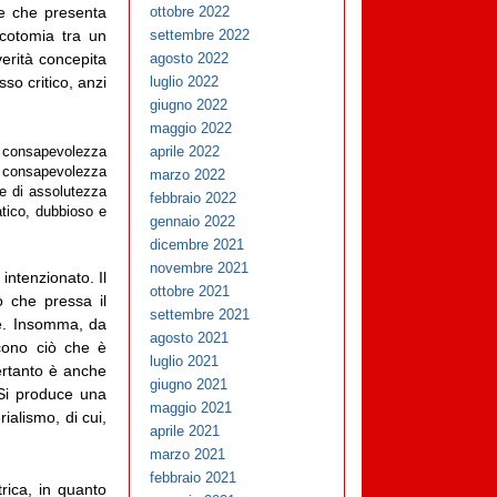
 e che presenta
ottobre 2022
icotomia tra un
settembre 2022
verità concepita
agosto 2022
so critico, anzi
luglio 2022
giugno 2022
maggio 2022
aprile 2022
la consapevolezza
a consapevolezza
marzo 2022
se di assolutezza
febbraio 2022
atico, dubbioso e
gennaio 2022
dicembre 2021
novembre 2021
ntenzionato. Il
ottobre 2021
o che pressa il
settembre 2021
te. Insomma, da
agosto 2021
cono ciò che è
luglio 2021
ertanto è anche
giugno 2021
Si produce una
maggio 2021
rialismo, di cui,
aprile 2021
marzo 2021
febbraio 2021
rica, in quanto