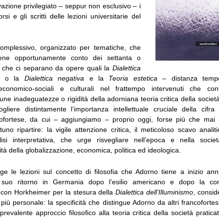
azione privilegiato – seppur non esclusivo – i
rsi e gli scritti delle lezioni universitarie del
omplessivo, organizzato per tematiche, che
ene opportunamente conto dei settanta o
 che ci separano da opere quali la
Dialettica
o la
Dialettica negativa
e la
Teoria estetica
– distanza tempo
conomico-sociali e culturali nel frattempo intervenuti che con
une inadeguatezze o rigidità della adorniana teoria critica della società
gliere distintamente l’importanza intellettuale cruciale della cifra
cofortese, da cui – aggiungiamo – proprio oggi, forse più che mai 
no ripartire: la vigile attenzione critica, il meticoloso scavo analitico
lisi interpretativa, che urge risvegliare nell’epoca e nella socie
tà della globalizzazione, economica, politica ed ideologica.
gge le lezioni sul concetto di filosofia che Adorno tiene a inizio ann
uo ritorno in Germania dopo l’esilio americano e dopo la con
 con Horkheimer per la stesura della
Dialettica dell’Illuminismo
, consid
più personale: la specificità che distingue Adorno da altri francofortes
evalente approccio filosofico alla teoria critica della società pratica