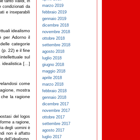
 tanto validi, in
marzo 2019
e condizionati da
febbraio 2019
ati e inseparabili
gennaio 2019
dicembre 2018
ttuali idealismo
novembre 2018
è per Adorno il
ottobre 2018
 delle categorie
settembre 2018
p. 22) e il fine
agosto 2018
ntellettuale sul
luglio 2018
 idealistica […]
giugno 2018
maggio 2018
aprile 2018
 svelandosi come
marzo 2018
 ragione, mostra
febbraio 2018
e che la ragione
gennaio 2018
dicembre 2017
novembre 2017
postasi del logos
ottobre 2017
nforme a ragione,
settembre 2017
ria degli uomini è
agosto 2017
ndi non è affatto
luglio 2017
te dell’idealismo,