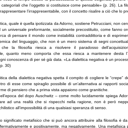
e categoriali che l’oggetto si costituisce come pensabile» (p. 26). La fi
e, rappresentare l’irrappresentabile, con il concetto risalire a ciò che lo p
ritica, quale è quella ipotizzata da Adorno, sostiene Petrucciani, non cer
ad un universale preformante, socialmente precostituito, come fanno o
ca di pensare il mondo come instabilità contraddittoria e di esprimer
semica del linguaggio, che non è un mero sistema di segni concettual
i che la filosofia riesca a risolvere il paradosso dell’acquisizio
uale, quanto meno comporta che essa riesca a mantenere desta l’
gni conoscenza di per sé già data. «La dialettica negativa è un proce
p. 30)
itica della dialettica negativa spetta il compito di cogliere le “crepe” de
tro di esse come spiraglio possibile di un’alternativa ai rapporti social
rme di pensiero che a prima vista appaiono come granitiche.
ell’epoca del dopo Auschwitz – come molto lucidamente spiega Ador
are ad una realtà che si rispecchi nella ragione, non è però nepp
ilistico all’impossibilità di una qualsiasi speranza di senso.
o significato metafisico che si può ancora attribuire alla filosofia è da
fermativamente e positivamente, ma negativamente. Una metafisica p