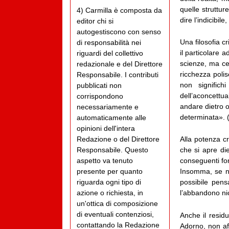
quelle struttur
4) Carmilla è composta da
dire l’indicibil
editor chi si
autogestiscono con senso
Una filosofia c
di responsabilità nei
il particolare 
riguardi del collettivo
scienze, ma cer
redazionale e del Direttore
ricchezza poli
Responsabile. I contributi
non significh
pubblicati non
dell’aconcett
corrispondono
andare dietro o
necessariamente e
determinata». (
automaticamente alle
opinioni dell'intera
Redazione o del Direttore
Alla potenza cr
Responsabile. Questo
che si apre die
aspetto va tenuto
conseguenti fo
presente per quanto
Insomma, se n
riguarda ogni tipo di
possibile pens
azione o richiesta, in
l’abbandono nich
un'ottica di composizione
di eventuali contenziosi,
Anche il residu
contattando la Redazione
Adorno, non af