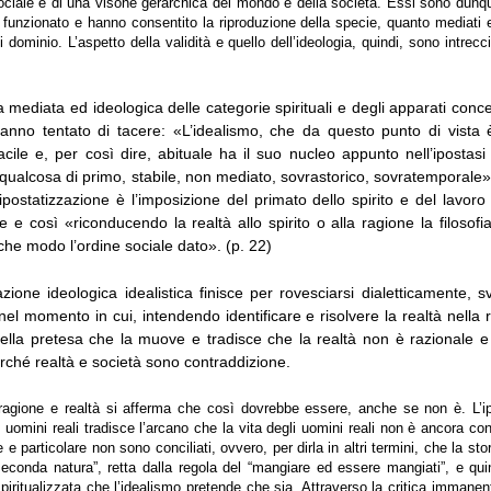
ociale e di una visone gerarchica del mondo e della società. Essi sono dunque
funzionato e hanno consentito la riproduzione della specie, quanto mediati 
 dominio. L’aspetto della validità e quello dell’ideologia, quindi, sono intrecci
 mediata ed ideologica delle categorie spirituali e degli apparati conce
anno tentato di tacere: «L’idealismo, che da questo punto di vista 
acile e, per così dire, abituale ha il suo nucleo appunto nell’ipostasi
 qualcosa di primo, stabile, non mediato, sovrastorico, sovratemporale» (
 ipostatizzazione è l’imposizione del primato dello spirito e del lavoro i
e e così «riconducendo la realtà allo spirito o alla ragione la filosofia
che modo l’ordine sociale dato». (p. 22)
azione ideologica idealistica finisce per rovesciarsi dialetticamente,
 nel momento in cui, intendendo identificare e risolvere la realtà nella
 della pretesa che la muove e tradisce che la realtà non è razionale 
rché realtà e società sono contraddizione.
 ragione e realtà si afferma che così dovrebbe essere, anche se non è. L’i
 uomini reali tradisce l’arcano che la vita degli uomini reali non è ancora co
 e particolare non sono conciliati, ovvero, per dirla in altri termini, che la sto
econda natura”, retta dalla regola del “mangiare ed essere mangiati”, e qui
spiritualizzata che l’idealismo pretende che sia. Attraverso la critica immanen