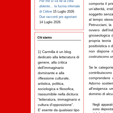
Per me si va ne la città
comporta il pr
dolente…
la fucina infernale
un’alterità, irr
di Cèline
15 Luglio 2026
soggetto senz
Due racconti pre agostani
al tempo stess
14 Luglio 2026
Petrucciani, la
ovvero dell’i
gnoseologica 
Chi siamo
propria teoria
positivistica o
non dispone m
1) Carmilla è un blog
costruiscono u
dedicato alla letteratura di
genere, alla critica
Se le categori
dell'immaginario
contribuiscono
dominante e alla
comprendere q
riflessione culturale,
Adorno sostien
artistica, politica,
all’esigenza u
sociologica e filosofica,
dominio di alcu
riassumibile nella dicitura:
“letteratura, immaginario e
cultura d'opposizione”.
Negli apparati
sono deposita
E' esente da qualsiasi tipo