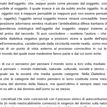
imato dell’oggetto, che, seppur posto come pensato dal soggetto, cos
iducibile al soggetto, il quale invece è sin da subito anche oggetto. In alt
a oggetto non è neppure pensabile (e neppure può non essere pensat
o, oggetto), l’oggetto senza soggetto invece rimane concepibile. Ins
 posizione adorniana sembra ricalcare l’antidealistica difesa kantiana d
ndipendenza ontologica dell’oggetto dal soggetto, seppur insieme a
del primo dal secondo. Si può concludere – sostiene l’autore – che
 della dialettica negativa giunga a posizioni vicine a quelle dell’epi
 dell’ermeneutica, caratterizzate dalla circolarità mente-realtà, uomo-mo
ai di un punto di vista esterno al processo conoscitivo in cui le
n mondo del quale esse medesime fanno parte e dai cui sono sorte.
e di cui ci serviamo per pensare il mondo sono a loro volta mediat
 a pensare – mondo materiale, naturale, culturale, sociale e storico –
uale sia la società che media queste categorie. Nella
Dialettica
e che le categorie del nostro pensiero si sono costituite come mezzi
mana del dominio della Natura, ma quest’ultimo è sempre stato res
ni su altri e dal dominio dell’uomo su se stesso.
 concettuali che sono concresciuti con il processo storico di autocostituzion
te (in modo inestricabilmente connesso) le esigenze del dominio sulla natura