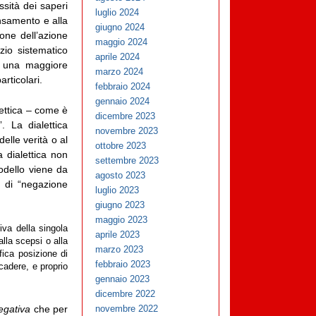
sità dei saperi
luglio 2024
ensamento e alla
giugno 2024
ione dell’azione
maggio 2024
zio sistematico
aprile 2024
é una maggiore
marzo 2024
rticolari.
febbraio 2024
gennaio 2024
lettica – come è
dicembre 2023
 La dialettica
novembre 2023
elle verità o al
ottobre 2023
 dialettica non
settembre 2023
odello viene da
agosto 2023
o di “negazione
luglio 2023
giugno 2023
maggio 2023
iva della singola
aprile 2023
lla scepsi o alla
marzo 2023
ica posizione di
febbraio 2023
cadere, e proprio
gennaio 2023
dicembre 2022
egativa
che per
novembre 2022