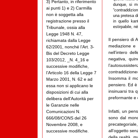
3) Pertanto, in riferimento
dunque, si mo
ai punti 1) e 2) Carmilla
“contraddizio
non è soggetta alla
una pretesa di
registrazione presso il
in quello ka
estirpabile, n
Tribunale, ossia alla
Legge 1948 N. 47,
Il pensiero di 
richiamata dalla Legge
mediazione e d
62/2001, nonché l’Art. 3-
nell’intero de
Bis del Decreto Legge
negativa, qui
103/2012, _N. 4_16 e
l’autosussiste
successive modifiche,
contraddizione»
l’Articolo 16 della Legge 7
Insomma il mon
Marzo 2001, N. 62 e ad
pensiero. Ed è 
essa non si applicano le
insinuarsi tra 
disposizioni di cui alla
preformante e d
delibera dell'Autorità per
le Garanzie nelle
Infatti, un pen
Comunicazioni N.
sono dal mond
666/08/CONS del 26
precategoriale
Novembre 2008, e
all’oggetto sen
successive modifiche.
della realtà, 