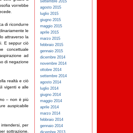
settembre 2015
losofia vorrebbe
agosto 2015
recede.
luglio 2015
giugno 2015
ca di ricondurre
maggio 2015
rdinariamente le
aprile 2015
lo attraverso la
marzo 2015
i. E seppur ciò
febbraio 2015
ne concettuale
gennaio 2015
aspirazione ad
dicembre 2014
sso di negazione
novembre 2014
ottobre 2014
settembre 2014
lla realtà e ciò
agosto 2014
i vigenti e alle
luglio 2014
giugno 2014
no – non è più
maggio 2014
ure auspicabile
aprile 2014
marzo 2014
febbraio 2014
 intendersi, per
gennaio 2014
er sottrazione,
dicembre 2013