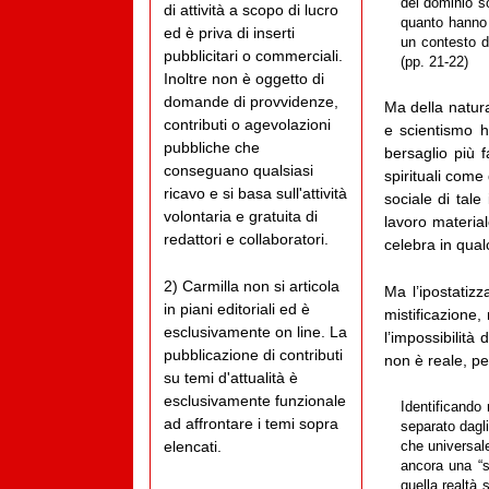
del dominio s
di attività a scopo di lucro
quanto hanno 
ed è priva di inserti
un contesto di
pubblicitari o commerciali.
(pp. 21-22)
Inoltre non è oggetto di
domande di provvidenze,
Ma della natura
contributi o agevolazioni
e scientismo h
pubbliche che
bersaglio più f
conseguano qualsiasi
spirituali come
ricavo e si basa sull'attività
sociale di tale
volontaria e gratuita di
lavoro material
redattori e collaboratori.
celebra in qual
2) Carmilla non si articola
Ma l’ipostatizz
in piani editoriali ed è
mistificazione,
esclusivamente on line. La
l’impossibilità
pubblicazione di contributi
non è reale, pe
su temi d'attualità è
esclusivamente funzionale
Identificando
ad affrontare i temi sopra
separato dagli
elencati.
che universale
ancora una “s
quella realtà 