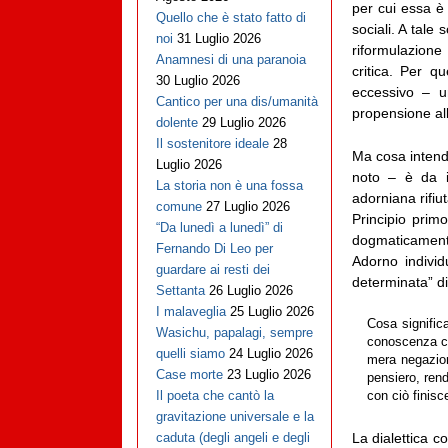
per cui essa è
Quello che è stato fatto di
sociali. A tale
noi
31 Luglio 2026
riformulazione 
Anamnesi di una paranoia
critica. Per q
30 Luglio 2026
eccessivo – u
Cantico per una dis/umanità
propensione alla
dolente
29 Luglio 2026
Il sostenitore ideale
28
Ma cosa intende
Luglio 2026
noto – è da i
La storia non è una fossa
adorniana rifiu
comune
27 Luglio 2026
Principio prim
“Da lunedì a lunedì” di
dogmaticamente
Fernando Di Leo per
Adorno individ
guardare ai resti dei
determinata” di
Settanta
26 Luglio 2026
I malaveglia
25 Luglio 2026
Cosa significa
Wasichu, papalagi, sempre
conoscenza cu
quelli siamo
24 Luglio 2026
mera negazion
Case morte
23 Luglio 2026
pensiero, ren
Il poeta che cantò la
con ciò finisc
gravitazione universale e la
La dialettica c
caduta (degli angeli e degli