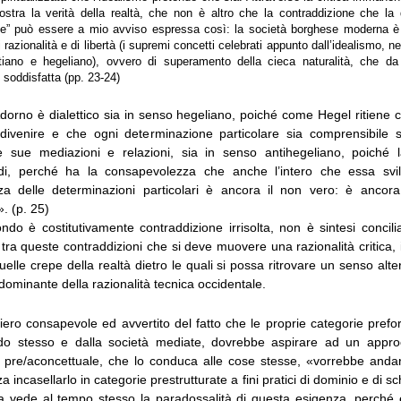
stra la verità della realtà, che non è altro che la contraddizione che la 
ne” può essere a mio avviso espressa così: la società borghese moderna è 
 razionalità e di libertà (i supremi concetti celebrati appunto dall’idealismo, ne
ntiano e hegeliano), ovvero di superamento della cieca naturalità, che 
é soddisfatta (pp. 23-24)
Adorno è dialettico sia in senso hegeliano, poiché come Hegel ritiene c
ivenire e che ogni determinazione particolare sia comprensibile s
lle sue mediazioni e relazioni, sia in senso antihegeliano, poiché l
ndi, perché ha la consapevolezza che anche l’intero che essa sv
nza delle determinazioni particolari è ancora il non vero: è ancor
. (p. 25)
do è costitutivamente contraddizione irrisolta, non è sintesi concili
tra queste contraddizioni che si deve muovere una razionalità critica,
quelle crepe della realtà dietro le quali si possa ritrovare un senso alte
ominante della razionalità tecnica occidentale.
siero consapevole ed avvertito del fatto che le proprie categorie pref
o stesso e dalla società mediate, dovrebbe aspirare ad un approcc
, pre/aconcettuale, che lo conduca alle cose stesse, «vorrebbe anda
za incasellarlo in categorie prestrutturate a fini pratici di dominio e di 
ma vede al tempo stesso la paradossalità di questa esigenza, perché 