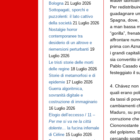
leader latinoa
Bologna
21 Luglio 2026
Per redistribui
Sottopagati, sporchi e
guadagnare un p
puzzolenti: il lato cattivo
Spagna, dove, n
della società
21 Luglio 2026
a man bassa me
Nostalgie horror
“gorilla”, fren
contemporanee tra
affrontare nume
desiderio di un altrove e
prima con Aznar
riemersioni perturbanti
19
i grandi capital
Luglio 2026
sia convertito 
Le tristi storie delle morti
Pablo Casado è 
delle regine
18 Luglio 2026
festeggiato il s
Storie di metamorfosi e di
epidemie
17 Luglio 2026
4. Chávez non h
Guerra algoritmica,
quali erano pol
sovranità digitale e
da tassi di po
costruzione di immaginario
cambiamenti ch
16 Luglio 2026
Maduro, su probl
Elogio dell’eccesso / 11 –
corruzione che
Per me si va ne la città
Ciononostante M
dolente…
la fucina infernale
del golpismo. E
di Cèline
15 Luglio 2026
cercando sosteg