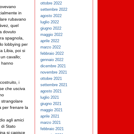
ottobre 2022
 dovevano
settembre 2022
cialmente in
agosto 2022
olare rubavano
luglio 2022
ávez, quel
giugno 2022
ha dovuto
maggio 2022
tra spagnola,
aprile 2022
do lobbying per
marzo 2022
a Libia, poi si
febbraio 2022
 un cavallo;
gennaio 2022
, hanno
dicembre 2021
novembre 2021
ottobre 2021
ostruito, i
settembre 2021
ese che usciva
agosto 2021
no
luglio 2021
 strangolare
giugno 2021
à per frenare la
maggio 2021
aprile 2021
io agli amici
marzo 2021
 di Stato
febbraio 2021
ina si capisce