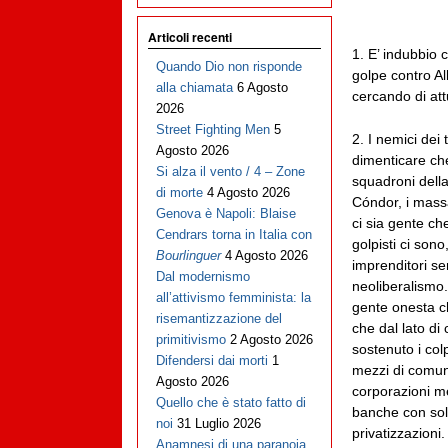
Articoli recenti
1. E’ indubbio
Quando Dio non risponde
golpe contro Al
alla chiamata
6 Agosto
cercando di att
2026
Street Fighting Men
5
2. I nemici dei
Agosto 2026
dimenticare che
Si alza il vento / 4 – Zone
squadroni della 
di morte
4 Agosto 2026
Cóndor, i massa
Genova è Napoli: Blaise
ci sia gente ch
Cendrars torna in Italia con
golpisti ci sono,
Bourlinguer
4 Agosto 2026
imprenditori sen
Dal modernismo
neoliberalismo.
all’attivismo femminista: la
gente onesta c
risemantizzazione del
che dal lato di
primitivismo
2 Agosto 2026
sostenuto i colp
Difendersi dai morti
1
mezzi di comun
Agosto 2026
corporazioni me
Quello che è stato fatto di
banche con soldi
noi
31 Luglio 2026
privatizzazioni
Anamnesi di una paranoia