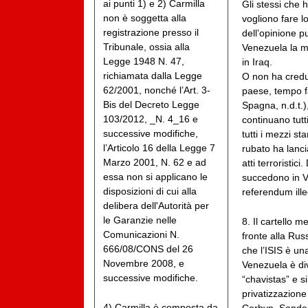
ai punti 1) e 2) Carmilla
Gli stessi che h
non è soggetta alla
vogliono fare 
registrazione presso il
dell’opinione p
Tribunale, ossia alla
Venezuela la m
Legge 1948 N. 47,
in Iraq.
richiamata dalla Legge
O non ha credu
62/2001, nonché l’Art. 3-
paese, tempo f
Bis del Decreto Legge
Spagna, n.d.t.
103/2012, _N. 4_16 e
continuano tutt
successive modifiche,
tutti i mezzi s
l’Articolo 16 della Legge 7
rubato ha lanci
Marzo 2001, N. 62 e ad
atti terroristic
essa non si applicano le
succedono in Ve
disposizioni di cui alla
referendum illeg
delibera dell'Autorità per
le Garanzie nelle
8. Il cartello m
Comunicazioni N.
fronte alla Rus
666/08/CONS del 26
che l’ISIS è un
Novembre 2008, e
Venezuela è div
successive modifiche.
“chavistas” e s
privatizzazione
4) Carmilla è composta da