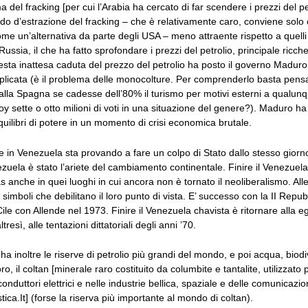
a del fracking [per cui l’Arabia ha cercato di far scendere i prezzi del pe
do d’estrazione del fracking – che è relativamente caro, conviene solo c
ome un’alternativa da parte degli USA – meno attraente rispetto a quelli 
 Russia, il che ha fatto sprofondare i prezzi del petrolio, principale ricch
sta inattesa caduta del prezzo del petrolio ha posto il governo Maduro
plicata (è il problema delle monocolture. Per comprenderlo basta pens
lla Spagna se cadesse dell’80% il turismo per motivi esterni a qualun
y sette o otto milioni di voti in una situazione del genere?). Maduro h
equilibri di potere in un momento di crisi economica brutale.
e in Venezuela sta provando a fare un colpo di Stato dallo stesso giorno
zuela è stato l’ariete del cambiamento continentale. Finire il Venezuela 
s anche in quei luoghi in cui ancora non è tornato il neoliberalismo. Alle
 simboli che debilitano il loro punto di vista. E’ successo con la II Repu
ile con Allende nel 1973. Finire il Venezuela chavista è ritornare alla 
tresì, alle tentazioni dittatoriali degli anni ’70.
ha inoltre le riserve di petrolio più grandi del mondo, e poi acqua, biodi
ro, il coltan [minerale raro costituito da columbite e tantalite, utilizzato 
onduttori elettrici e nelle industrie bellica, spaziale e delle comunicazion
ica.It] (forse la riserva più importante al mondo di coltan).