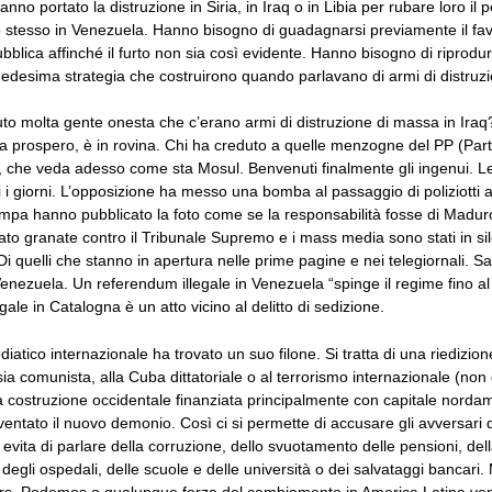
anno portato la distruzione in Siria, in Iraq o in Libia per rubare loro il p
lo stesso in Venezuela. Hanno bisogno di guadagnarsi previamente il fa
ubblica affinché il furto non sia così evidente. Hanno bisogno di riprodur
edesima strategia che costruirono quando parlavano di armi di distruz
to molta gente onesta che c’erano armi di distruzione di massa in Iraq
a prospero, è in rovina. Chi ha creduto a quelle menzogne del PP (Part
), che veda adesso come sta Mosul. Benvenuti finalmente gli ingenui. L
i i giorni. L’opposizione ha messo una bomba al passaggio di poliziotti
tampa hanno pubblicato la foto come se la responsabilità fosse di Maduro
ato granate contro il Tribunale Supremo e i mass media sono stati in si
i. Di quelli che stanno in apertura nelle prime pagine e nei telegiornali. 
nezuela. Un referendum illegale in Venezuela “spinge il regime fino al 
ale in Catalogna è un atto vicino al delitto di sedizione.
ediatico internazionale ha trovato un suo filone. Si tratta di una riedizion
sia comunista, alla Cuba dittatoriale o al terrorismo internazionale (non
a costruzione occidentale finanziata principalmente con capitale nordam
entato il nuovo demonio. Così ci si permette di accusare gli avversari 
i evita di parlare della corruzione, dello svuotamento delle pensioni, del
 degli ospedali, delle scuole e delle università o dei salvataggi bancari