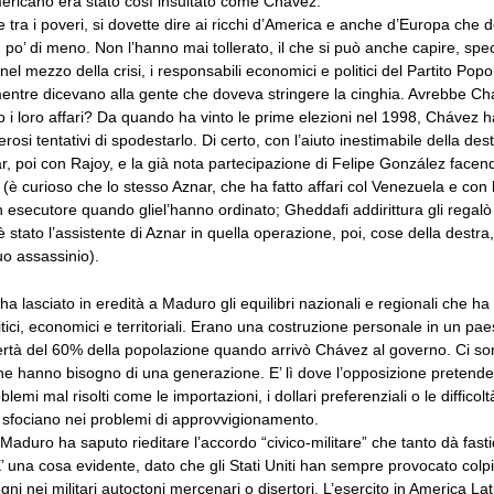
mericano era stato così insultato come Chávez.
re tra i poveri, si dovette dire ai ricchi d’America e anche d’Europa che
o’ di meno. Non l’hanno mai tollerato, il che si può anche capire, spe
el mezzo della crisi, i responsabili economici e politici del Partito Pop
ntre dicevano alla gente che doveva stringere la cinghia. Avrebbe Ch
ato i loro affari? Da quando ha vinto le prime elezioni nel 1998, Chávez 
rosi tentativi di spodestarlo. Di certo, con l’aiuto inestimabile della des
, poi con Rajoy, e la già nota partecipazione di Felipe González facen
i (è curioso che lo stesso Aznar, che ha fatto affari col Venezuela e con l
in esecutore quando gliel’hanno ordinato; Gheddafi addirittura gli regalò
stato l’assistente di Aznar in quella operazione, poi, cose della destra
uo assassinio).
a lasciato in eredità a Maduro gli equilibri nazionali e regionali che ha c
itici, economici e territoriali. Erano una costruzione personale in un pa
vertà del 60% della popolazione quando arrivò Chávez al governo. Ci so
e hanno bisogno di una generazione. E’ lì dove l’opposizione pretende
emi mal risolti come le importazioni, i dollari preferenziali o le difficolt
 sfociano nei problemi di approvvigionamento.
aduro ha saputo rieditare l’accordo “civico-militare” che tanto dà fastid
’ una cosa evidente, dato che gli Stati Uniti han sempre provocato colpi
ni nei militari autoctoni mercenari o disertori. L’esercito in America Lat