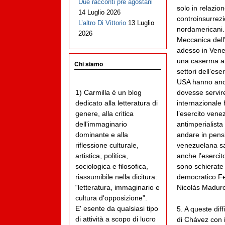
Due racconti pre agostani
solo in relazion
14 Luglio 2026
controinsurrezi
L’altro Di Vittorio
13 Luglio
nordamericani. 
2026
Meccanica dell
adesso in Venez
una caserma a C
Chi siamo
settori dell’es
USA hanno anche
dovesse servire
1) Carmilla è un blog
internazionale 
dedicato alla letteratura di
l’esercito vene
genere, alla critica
antimperialista 
dell'immaginario
andare in pensi
dominante e alla
venezuelana sa
riflessione culturale,
anche l’esercit
artistica, politica,
sono schierate 
sociologica e filosofica,
democratico Fel
riassumibile nella dicitura:
Nicolás Maduro
“letteratura, immaginario e
cultura d'opposizione”.
E' esente da qualsiasi tipo
5. A queste diffi
di attività a scopo di lucro
di Chávez con i