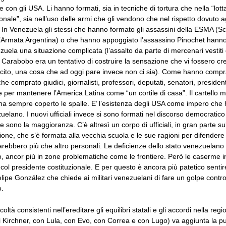
e con gli USA. Li hanno formati, sia in tecniche di tortura che nella “lott
onale”, sia nell’uso delle armi che gli vendono che nel rispetto dovuto ag
In Venezuela gli stessi che hanno formato gli assassini della ESMA (S
’Armata Argentina) o che hanno appoggiato l’assassino Pinochet hanno
uela una situazione complicata (l’assalto da parte di mercenari vestiti d
arabobo era un tentativo di costruire la sensazione che vi fossero cre
ercito, una cosa che ad oggi pare invece non ci sia). Come hanno comprat
 comprato giudici, giornalisti, professori, deputati, senatori, presidenti
 per mantenere l’America Latina come “un cortile di casa”. Il cartello m
ha sempre coperto le spalle. E’ l’esistenza degli USA come impero che 
zuelano. I nuovi ufficiali invece si sono formati nel discorso democratic
e sono la maggioranza. C’è altresì un corpo di ufficiali, in gran parte su
one, che s’è formata alla vecchia scuola e le sue ragioni per difendere 
rebbero più che altro personali. Le deficienze dello stato venezuelano
o, ancor più in zone problematiche come le frontiere. Però le caserme 
col presidente costituzionale. E per questo è ancora più patetico sentire
ipe González che chiede ai militari venezuelani di fare un golpe contro
.
coltà consistenti nell’ereditare gli equilibri statali e gli accordi nella regi
 Kirchner, con Lula, con Evo, con Correa e con Lugo) va aggiunta la pu