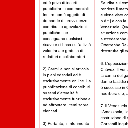
ed è priva di inserti
Saudita sul tem
pubblicitari o commerciali.
rendere il meto
Inoltre non è oggetto di
e viene visto c
domande di provvidenze,
n.d.t.] e con la
contributi o agevolazioni
Venezuela. Que
pubbliche che
situazione com
conseguano qualsiasi
succederebbe a
ricavo e si basa sull'attività
Otterrebbe Rajo
volontaria e gratuita di
ricostruire gli 
redattori e collaboratori.
6. L’opposizion
2) Carmilla non si articola
Chávez. Il Vene
in piani editoriali ed è
la canna del ga
esclusivamente on line. La
danno fastidio i
pubblicazione di contributi
è successo in C
su temi d'attualità è
neoliberale e, al
esclusivamente funzionale
ad affrontare i temi sopra
7. Il Venezuela 
elencati.
l’Amazzonia, l’o
costruzione di c
3) Pertanto, in riferimento
GarzantiLinguist