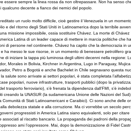
ve essere sempre la linea rossa da non oltrepassare. Non ha senso che
i qualcuno decente a fianco dei nemici del popolo.
editato un ruolo molto difficile, cioè gestire il Venezuela in un moment
lio e del ritorno degli Stati Uniti in Latinoamerica dopo la terribile avven
una missione impossibile, ossia sostituire Chávez. La morte di Chávez h
merica Latina di un leader capace di mettere in marcia politiche che ha
oni di persone nel continente. Chávez ha capito che la democrazia in 
 e ha messo le sue risorse, in un momento di benessere petrolifero gra
ne di iniziare la tappa più luminosa degli ultimi decenni nella regione: Lu
or, Morales in Bolivia, Kirchner in Argentina, Lugo in Paraguay, Mujica
lvador, Petro a Bogotá e anche Bachelet in Chile segnavano questa nu
a salute sono arrivate ai settori popolari, è stata completata l’alfabetiz
case popolari, nuove infrastrutture, trasporti pubblici (dopo la privatizza
el trasporto ferroviario), s’è frenata la dipendenza dall’FMI, s’è indebol
Uniti creando la UNASUR (la sudamericana Unione delle Nazioni del Sud)
 Comunità di Stati Latinoamericani e Caraibici). Ci sono anche delle o
alla debolezza statale e alla corruzione. Ma ci vorrebbe un secolo perch
governi progressisti in America Latina siano equivalenti, solo per citare 
e associati al riscatto bancario. La propaganda dei padroni della propa
l’oppresso ami l’oppressore. Mai, dopo la demonizzazione di Fidel Cast