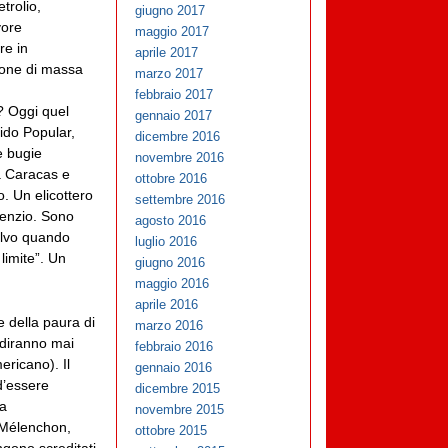
etrolio,
giugno 2017
vore
maggio 2017
re in
aprile 2017
ione di massa
marzo 2017
febbraio 2017
? Oggi quel
gennaio 2017
ido Popular,
dicembre 2016
e bugie
novembre 2016
 a Caracas e
ottobre 2016
. Un elicottero
settembre 2016
lenzio. Sono
agosto 2016
Salvo quando
luglio 2016
limite”. Un
giugno 2016
maggio 2016
aprile 2016
e della paura di
marzo 2016
 diranno mai
febbraio 2016
ericano). Il
gennaio 2016
d’essere
dicembre 2015
la
novembre 2015
. Mélenchon,
ottobre 2015