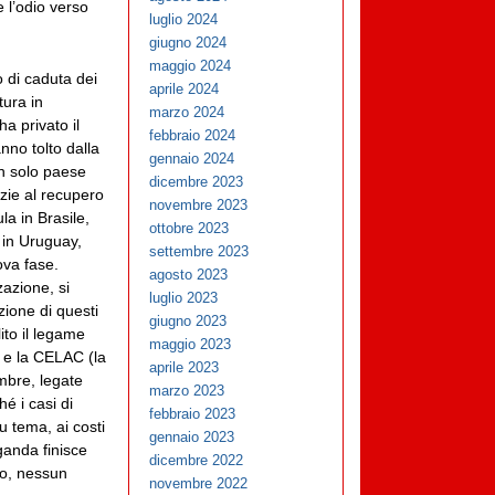
 l’odio verso
luglio 2024
giugno 2024
maggio 2024
o di caduta dei
aprile 2024
tura in
marzo 2024
a privato il
febbraio 2024
nno tolto dalla
gennaio 2024
un solo paese
dicembre 2023
zie al recupero
novembre 2023
la in Brasile,
ottobre 2023
 in Uruguay,
settembre 2023
ova fase.
agosto 2023
zazione, si
luglio 2023
zione di questi
giugno 2023
ito il legame
maggio 2023
 e la CELAC (la
aprile 2023
mbre, legate
marzo 2023
é i casi di
febbraio 2023
u tema, ai costi
gennaio 2023
ganda finisce
dicembre 2022
ro, nessun
novembre 2022