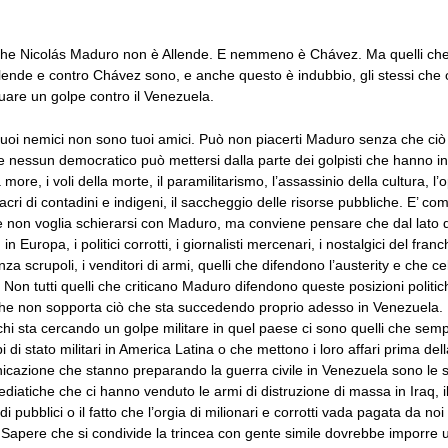
 che Nicolás Maduro non è Allende. E nemmeno è Chávez. Ma quelli che 
lende e contro Chávez sono, e anche questo è indubbio, gli stessi che
uare un golpe contro il Venezuela.
 tuoi nemici non sono tuoi amici. Può non piacerti Maduro senza che ciò 
 nessun democratico può mettersi dalla parte dei golpisti che hanno in
more, i voli della morte, il paramilitarismo, l’assassinio della cultura, l
cri di contadini e indigeni, il saccheggio delle risorse pubbliche. E’ co
e non voglia schierarsi con Maduro, ma conviene pensare che dal lato di
 in Europa, i politici corrotti, i giornalisti mercenari, i nostalgici del franc
za scrupoli, i venditori di armi, quelli che difendono l’austerity e che ce
 Non tutti quelli che criticano Maduro difendono queste posizioni politic
he non sopporta ciò che sta succedendo proprio adesso in Venezuela.
 chi sta cercando un golpe militare in quel paese ci sono quelli che se
i di stato militari in America Latina o che mettono i loro affari prima del
icazione che stanno preparando la guerra civile in Venezuela sono le 
diatiche che ci hanno venduto le armi di distruzione di massa in Iraq, il 
 pubblici o il fatto che l’orgia di milionari e corrotti vada pagata da noi t
. Sapere che si condivide la trincea con gente simile dovrebbe imporre u