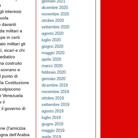
gennaio 2021
a
dicembre 2020
li interessi
novembre 2020
cuola
ottobre 2020
 davanti
settembre 2020
a militari a
agosto 2020
pe in certi
luglio 2020
o militari gli
giugno 2020
, sicari e chi
maggio 2020
ediatico
aprile 2020
ha costruito
marzo 2020
o sovrano e
febbraio 2020
l punto di
gennaio 2020
la Costituzione
dicembre 2019
 colpiscono
novembre 2019
in Venezuela
ottobre 2019
 il
settembre 2019
 il governo di
agosto 2019
luglio 2019
giugno 2019
one (l’amicizia
maggio 2019
gna dell’Arabia
aprile 2019