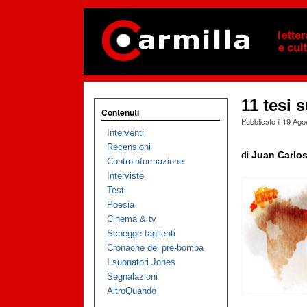
11 tesi 
Contenuti
Pubblicato il
19 Ago
Interventi
Recensioni
di
Juan Carlo
Controinformazione
Interviste
Testi
Poesia
Cinema & tv
Schegge taglienti
Cronache del pre-bomba
I suonatori Jones
Segnalazioni
AltroQuando