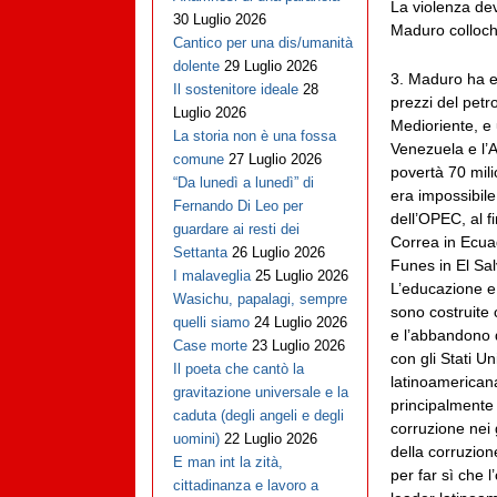
La violenza de
30 Luglio 2026
Maduro colloch
Cantico per una dis/umanità
dolente
29 Luglio 2026
3. Maduro ha er
Il sostenitore ideale
28
prezzi del petro
Luglio 2026
Medioriente, e 
La storia non è una fossa
Venezuela e l’A
comune
27 Luglio 2026
povertà 70 mili
“Da lunedì a lunedì” di
era impossibile
Fernando Di Leo per
dell’OPEC, al fi
guardare ai resti dei
Correa in Ecuad
Settanta
26 Luglio 2026
Funes in El Sa
I malaveglia
25 Luglio 2026
L’educazione e l
Wasichu, papalagi, sempre
sono costruite 
quelli siamo
24 Luglio 2026
e l’abbandono d
Case morte
23 Luglio 2026
con gli Stati 
Il poeta che cantò la
latinoamericana
gravitazione universale e la
principalmente 
caduta (degli angeli e degli
corruzione nei 
uomini)
22 Luglio 2026
della corruzion
E man int la zità,
per far sì che 
cittadinanza e lavoro a