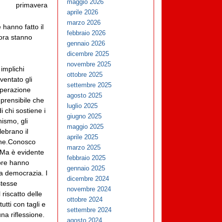
maggio 2026
primavera
aprile 2026
marzo 2026
hanno fatto il
febbraio 2026
 ora stanno
gennaio 2026
dicembre 2025
novembre 2025
implichi
ottobre 2025
ventato gli
settembre 2025
’operazione
agosto 2025
mprensibile che
luglio 2025
 chi sostiene i
giugno 2025
hismo, gli
maggio 2025
lebrano il
aprile 2025
he.
Conosco
marzo 2025
 Ma è evidente
febbraio 2025
mpre hanno
gennaio 2025
la democrazia. I
dicembre 2024
stesse
novembre 2024
riscatto delle
ottobre 2024
utti con tagli e
settembre 2024
na riflessione.
agosto 2024