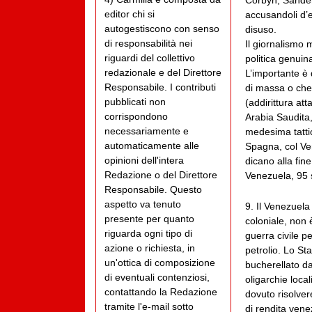
Corbyn, Sander
editor chi si
accusandoli d’e
autogestiscono con senso
disuso.
di responsabilità nei
Il giornalismo
riguardi del collettivo
politica genuin
redazionale e del Direttore
L’importante è 
Responsabile. I contributi
di massa o che 
pubblicati non
(addirittura at
corrispondono
Arabia Saudita,
necessariamente e
medesima tattic
automaticamente alle
Spagna, col Ve
opinioni dell'intera
dicano alla fin
Redazione o del Direttore
Venezuela, 95 s
Responsabile. Questo
aspetto va tenuto
9. Il Venezuela
presente per quanto
coloniale, non 
riguarda ogni tipo di
guerra civile p
azione o richiesta, in
petrolio. Lo St
un'ottica di composizione
bucherellato da
di eventuali contenziosi,
oligarchie loca
contattando la Redazione
dovuto risolver
tramite l'e-mail sotto
di rendita vene