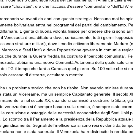
s, Podemos o qualunque forza del cambiamento in America Latina ven
ssere “chavistas”, ora che l’accusa d’essere “comunista” o “dell’ETA” è
 mercenario va avanti da anni con questa strategia. Nessuno mai ha spi
amente bolivariana entra nei programmi dei partiti del cambiamento. Per
diffamare. E gente di buona volontà finisce per credere che ci sono armi
il Venezuela è una dittatura dove, curiosamente, tutti i giorni l’opposiz
taccando strutture militari), dove i media criticano liberamente Maduro 
 Marocco o Stati Uniti) o dove l’opposizione governa in comuni e regioni
a che durante la Guerra fredda ha costruito il “pericolo comunista”. Pe
nezuela, abbiamo una nuova Comunità Autonoma della quale solo ci m
e dei TG il tempo che farà a Caracas quel giorno. Su 100 volte che si no
olo cercano di distrarre, occultare o mentire.
 ha un problema storico che non ha risolto. Non avendo miniere durant
è stata un Vicereame, ma un semplice Capitanato generale. Il secolo X
ermanente, e nel secolo XX, quando si cominciò a costruire lo Stato, già
ato venezuelano si è sempre basato sulla rendita, è sempre stato carente
lla corruzione e ostaggio delle necessità economiche degli Stati Uniti pa
li. Lo scontro tra il Parlamento e la presidenza della Repubblica attuale
e giuridicamente. Segnali dell’inefficienza si sono resi evidenti da tem
zuelana non è stata superata. Il Venezuela ha redistribuito la rendita petr