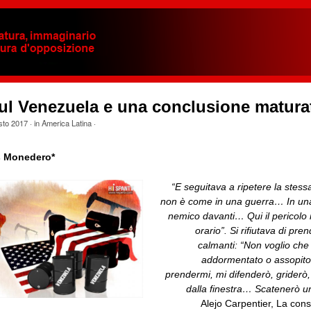
sul Venezuela e una conclusione matura
sto 2017
· in
America Latina
·
s Monedero*
“E seguitava a ripetere la stes
non è come in una guerra… In una 
nemico davanti… Qui il pericolo
orario”. Si rifiutava di pre
calmanti: “Non voglio che
addormentato o assopit
prendermi, mi difenderò, griderò, 
dalla finestra… Scatenerò 
Alejo Carpentier, La con