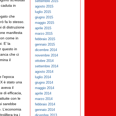
gono screditati
settembre 2015
 caduta in
agosto 2015
luglio 2015
egato che
giugno 2015
ò fa lo stesso.
maggio 2015
 di distruzione
aprile 2015
ione manifesta
marzo 2015
(non come in
febbraio 2015
. E’ la
gennaio 2015
r questo in
dicembre 2014
anca che ci
novembre 2014
mina il
ottobre 2014
settembre 2014
agosto 2014
e l’epoca
luglio 2014
IX è stato una
giugno 2014
 aveva il
maggio 2014
 di efficacia,
aprile 2014
ttuite con le
marzo 2014
 si sarebbe
febbraio 2014
po. L’economia
gennaio 2014
olifera tra i
dicembre 2013